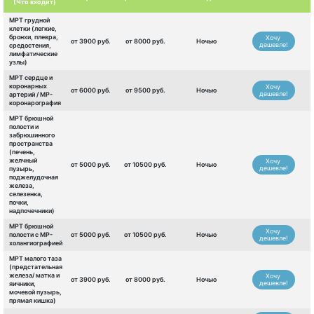
(Что входит)
МРТ грудной
клетки (легкие,
бронхи, плевра,
Хочу
от 3900 руб.
от 8000 руб.
Ночью
дешевле!
средостения,
лимфатические
узлы)
МРТ сердце и
коронарных
Хочу
от 6000 руб.
от 9500 руб.
Ночью
дешевле!
артерий / МР-
коронарография
МРТ брюшной
полости и
забрюшинного
пространства
(печень,
желчный
Хочу
от 5000 руб.
от 10500 руб.
Ночью
дешевле!
пузырь,
поджелудочная
железа,
селезенка,
почки,
надпочечники)
МРТ брюшной
Хочу
полости с МР-
от 5000 руб.
от 10500 руб.
Ночью
дешевле!
холангиографией
МРТ малого таза
(предстательная
железа/ матка и
Хочу
от 3900 руб.
от 8000 руб.
Ночью
дешевле!
яичники,
мочевой пузырь,
прямая кишка)