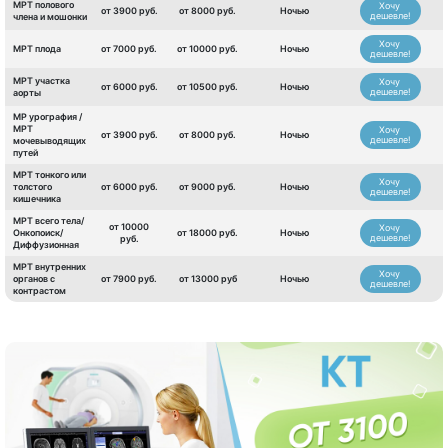
МРТ полового
Хочу
от 3900 руб.
от 8000 руб.
Ночью
дешевле!
члена и мошонки
Хочу
МРТ плода
от 7000 руб.
от 10000 руб.
Ночью
дешевле!
МРТ участка
Хочу
от 6000 руб.
от 10500 руб.
Ночью
дешевле!
аорты
МР урография /
МРТ
Хочу
от 3900 руб.
от 8000 руб.
Ночью
дешевле!
мочевыводящих
путей
МРТ тонкого или
Хочу
толстого
от 6000 руб.
от 9000 руб.
Ночью
дешевле!
кишечника
МРТ всего тела/
от 10000
Хочу
Онкопоиск/
от 18000 руб.
Ночью
дешевле!
руб.
Диффузионная
МРТ внутренних
Хочу
органов с
от 7900 руб.
от 13000 руб
Ночью
дешевле!
контрастом