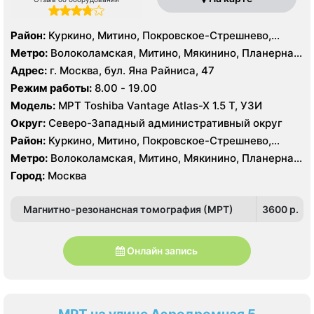
Район:
Куркино, Митино, Покровское-Стрешнево,
Северное Тушино, Строгино, Южное Тушино
Метро:
Волоколамская, Митино, Мякинино, Планерная,
Пятницкое шоссе, Спартак, Строгино, Сходненская,
Адрес:
г. Москва, бул. Яна Райниса, 47
Тушинская, Щукинская
Режим работы:
8.00 - 19.00
Модель:
МРТ Toshiba Vantage Atlas-X 1.5 Т, УЗИ
Округ:
Северо-Западный административный округ
Район:
Куркино, Митино, Покровское-Стрешнево,
Северное Тушино, Строгино, Южное Тушино
Метро:
Волоколамская, Митино, Мякинино, Планерная,
Пятницкое шоссе, Спартак, Строгино, Сходненская,
Город:
Москва
Тушинская, Щукинская
Магнитно-резонансная томография (МРТ)
3600 p.
Онлайн запись