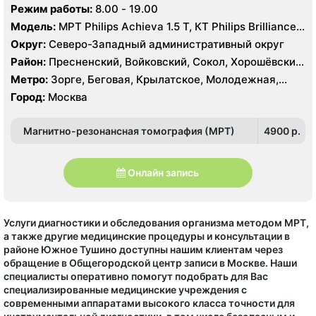
Хорошево, Хорошевская, ЦСКА, Щукинская, Мнёвники,
Режим работы:
8.00 - 19.00
Народное Ополчение
Модель:
МРТ Philips Achieva 1.5 T, КТ Philips Brilliance
64 среза, УЗИ GE Voluson E8, ESAOTE MYLAB TWICE
Округ:
Северо-Западный административный округ
Район:
Пресненский, Войковский, Сокол, Хорошёвский,
Крылатское, Кунцево, Филёвский Парк, Северное
Метро:
Зорге, Беговая, Крылатское, Молодежная,
Тушино, Строгино, Хорошёво-Мнёвники, Щукино,
Октябрьское поле, Панфиловская, Полежаевская,
Город:
Москва
Южное Тушино
Хорошево, Хорошевская, ЦСКА, Щукинская, Мнёвники,
Народное Ополчение
Магнитно-резонансная томография (МРТ)
4900 p.
Онлайн запись
Услуги диагностики и обследования организма методом МРТ,
а также другие медицинские процедуры и консультации в
районе Южное Тушино доступны нашим клиентам через
обращение в Общегородской центр записи в Москве. Наши
специалисты оперативно помогут подобрать для Вас
специализированные медицинские учреждения с
современными аппаратами высокого класса точности для