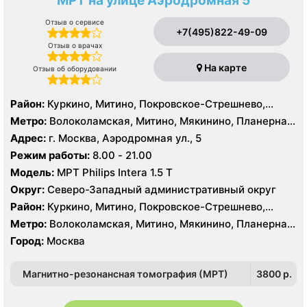
МРТ на улице Аэродромная 5
Отзыв о сервисе
+7(495)822-49-09
Отзыв о врачах
На карте
Отзыв об оборудовании
Район:
Куркино, Митино, Покровское-Стрешнево,
Северное Тушино, Строгино, Щукино, Южное Тушино
Метро:
Волоколамская, Митино, Мякинино, Планерная,
Пятницкое шоссе, Спартак, Сходненская, Тушинская,
Адрес:
г. Москва, Аэродромная ул., 5
Щукинская
Режим работы:
8.00 - 21.00
Модель:
МРТ Philips Intera 1.5 T
Округ:
Северо-Западный административный округ
Район:
Куркино, Митино, Покровское-Стрешнево,
Северное Тушино, Строгино, Щукино, Южное Тушино
Метро:
Волоколамская, Митино, Мякинино, Планерная,
Пятницкое шоссе, Спартак, Сходненская, Тушинская,
Город:
Москва
Щукинская
Магнитно-резонансная томография (МРТ)
3800 p.