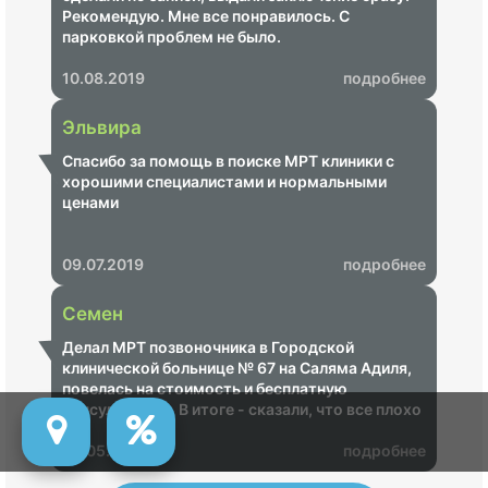
Рекомендую. Мне все понравилось. С
парковкой проблем не было.
10.08.2019
подробнее
Эльвира
Спасибо за помощь в поиске МРТ клиники с
хорошими специалистами и нормальными
ценами
09.07.2019
подробнее
Семен
Делал МРТ позвоночника в Городской
клинической больнице № 67 на Саляма Адиля,
повелась на стоимость и бесплатную
консультацию. В итоге - сказали, что все плохо
и надо срочно пройти лечение, озвучили ценник
на 68 000 рублей. Показал своему неврологу -
20.05.2019
подробнее
итог - МРТ не информативное, пришлось