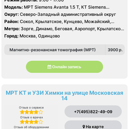
Хорошевская, ЦСКА, Щукинская, Мнёвники
Модель:
МРТ Siemens Avanta 1.5 Т, КТ Siemens
SOMATOM Emotion 16 срезов, УЗИ
Округ:
Северо-Западный административный округ
Район:
Сокол, Крылатское, Кунцево, Можайский,
Филёвский Парк, Покровское-Стрешнево, Северное
Метро:
Зорге, Динамо, Беговая, Аэропорт, Крылатское,
Тушино, Строгино, Хорошёво-Мнёвники, Щукино,
Молодежная, Октябрьское поле, Панфиловская,
Город:
Москва, Одинцово
Южное Тушино
Петровский парк, Сокол, Стрешнево, Хорошево,
Хорошевская, ЦСКА, Щукинская, Мнёвники
Магнитно-резонансная томография (МРТ)
3900 p.
Онлайн запись
МРТ КТ и УЗИ Химки на улице Московская
14
Отзыв о сервисе
+7(495)822-49-09
Отзыв о врачах
На карте
Отзыв об оборудовании