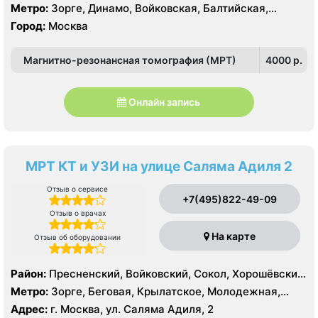
Стрешнево, Северное Тушино, Хорошёво-Мнёвники,
Метро:
Зорге, Динамо, Войковская, Балтийская,
Щукино, Южное Тушино
Аэропорт, Октябрьское поле, Панфиловская,
Город:
Москва
Петровский парк, Сокол, Спартак, Стрешнево,
Строгино, Тушинская, ЦСКА, Щукинская
Магнитно-резонансная томография (МРТ)
4000 p.
Онлайн запись
МРТ КТ и УЗИ на улице Саляма Адиля 2
Отзыв о сервисе
+7(495)822-49-09
Отзыв о врачах
На карте
Отзыв об оборудовании
Район:
Пресненский, Войковский, Сокол, Хорошёвский,
Крылатское, Кунцево, Филёвский Парк, Северное
Метро:
Зорге, Беговая, Крылатское, Молодежная,
Тушино, Строгино, Хорошёво-Мнёвники, Щукино,
Октябрьское поле, Панфиловская, Полежаевская,
Адрес:
г. Москва, ул. Саляма Адиля, 2
Южное Тушино