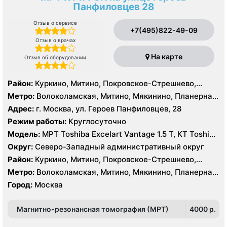
Панфиловцев 28
Отзыв о сервисе
+7(495)822-49-09
Отзыв о врачах
На карте
Отзыв об оборудовании
Район:
Куркино, Митино, Покровское-Стрешнево,
Северное Тушино, Строгино, Южное Тушино
Метро:
Волоколамская, Митино, Мякинино, Планерная,
Пятницкое шоссе, Спартак, Строгино, Сходненская,
Адрес:
г. Москва, ул. Героев Панфиловцев, 28
Тушинская, Щукинская
Режим работы:
Круглосуточно
Модель:
МРТ Toshiba Excelart Vantage 1.5 Т, КТ Toshiba
AQUILION RXL 16 срезов
Округ:
Северо-Западный административный округ
Район:
Куркино, Митино, Покровское-Стрешнево,
Северное Тушино, Строгино, Южное Тушино
Метро:
Волоколамская, Митино, Мякинино, Планерная,
Пятницкое шоссе, Спартак, Строгино, Сходненская,
Город:
Москва
Тушинская, Щукинская
Магнитно-резонансная томография (МРТ)
4000 p.