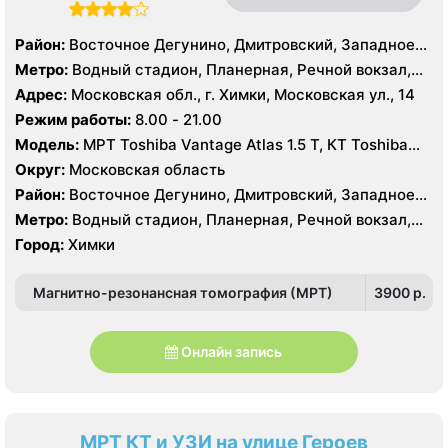
Район:
Восточное Дегунино, Дмитровский, Западное
Дегунино, Ховрино, Куркино, Северное Тушино, Южное
Метро:
Водный стадион, Планерная, Речной вокзал,
Тушино
Сходненская, Беломорская, Ховрино
Адрес:
Московская обл., г. Химки, Московская ул., 14
Режим работы:
8.00 - 21.00
Модель:
МРТ Toshiba Vantage Atlas 1.5 Т, КТ Toshiba
Aquilion 64 среза, УЗИ
Округ:
Московская область
Район:
Восточное Дегунино, Дмитровский, Западное
Дегунино, Ховрино, Куркино, Северное Тушино, Южное
Метро:
Водный стадион, Планерная, Речной вокзал,
Тушино
Сходненская, Беломорская, Ховрино
Город:
Химки
Магнитно-резонансная томография (МРТ)
3900 p.
Онлайн запись
МРТ КТ и УЗИ на улице Героев