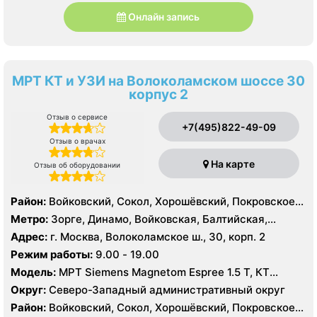
Онлайн запись
МРТ КТ и УЗИ на Волоколамском шоссе 30
корпус 2
Отзыв о сервисе
+7(495)822-49-09
Отзыв о врачах
На карте
Отзыв об оборудовании
Район:
Войковский, Сокол, Хорошёвский, Покровское-
Стрешнево, Северное Тушино, Хорошёво-Мнёвники,
Метро:
Зорге, Динамо, Войковская, Балтийская,
Щукино, Южное Тушино
Аэропорт, Октябрьское поле, Панфиловская,
Адрес:
г. Москва, Волоколамское ш., 30, корп. 2
Петровский парк, Сокол, Спартак, Стрешнево,
Режим работы:
9.00 - 19.00
Строгино, Тушинская, ЦСКА, Щукинская
Модель:
МРТ Siemens Magnetom Espree 1.5 Т, КТ
Siemens Somatom 40, срезов УЗИ Siemens Acuson
Округ:
Северо-Западный административный округ
Antares
Район:
Войковский, Сокол, Хорошёвский, Покровское-