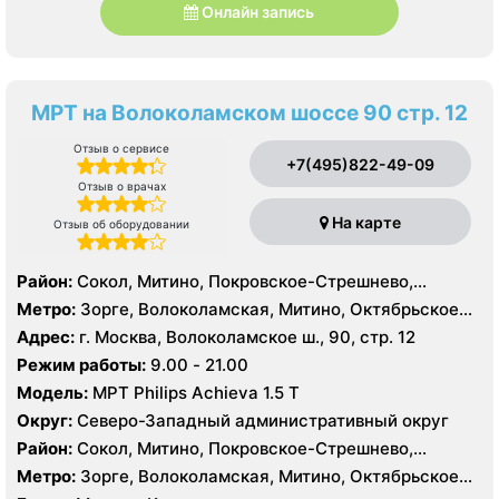
Онлайн запись
МРТ на Волоколамском шоссе 90 стр. 12
Отзыв о сервисе
+7(495)822-49-09
Отзыв о врачах
На карте
Отзыв об оборудовании
Район:
Сокол, Митино, Покровское-Стрешнево,
Северное Тушино, Строгино, Хорошёво-Мнёвники,
Метро:
Зорге, Волоколамская, Митино, Октябрьское
Щукино, Южное Тушино
поле, Панфиловская, Планерная, Сокол, Спартак,
Адрес:
г. Москва, Волоколамское ш., 90, стр. 12
Стрешнево, Сходненская, Тушинская, Щукинская
Режим работы:
9.00 - 21.00
Модель:
МРТ Philips Achieva 1.5 T
Округ:
Северо-Западный административный округ
Район:
Сокол, Митино, Покровское-Стрешнево,
Северное Тушино, Строгино, Хорошёво-Мнёвники,
Метро:
Зорге, Волоколамская, Митино, Октябрьское
Щукино, Южное Тушино
поле, Панфиловская, Планерная, Сокол, Спартак,