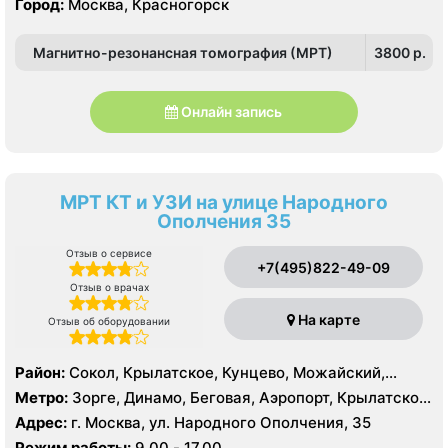
Город:
Москва, Красногорск
Стрешнево, Сходненская, Тушинская, Щукинская
Магнитно-резонансная томография (МРТ)
3800 p.
Онлайн запись
МРТ КТ и УЗИ на улице Народного
Ополчения 35
Отзыв о сервисе
+7(495)822-49-09
Отзыв о врачах
На карте
Отзыв об оборудовании
Район:
Сокол, Крылатское, Кунцево, Можайский,
Филёвский Парк, Покровское-Стрешнево, Северное
Метро:
Зорге, Динамо, Беговая, Аэропорт, Крылатское,
Тушино, Строгино, Хорошёво-Мнёвники, Щукино,
Молодежная, Октябрьское поле, Панфиловская,
Адрес:
г. Москва, ул. Народного Ополчения, 35
Южное Тушино
Петровский парк, Сокол, Стрешнево, Хорошево,
Режим работы:
9.00 - 17.00