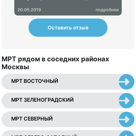
и надо срочно пройти лечение, озвучили ценник
на 68 000 рублей. Показал своему неврологу -
20.05.2019
подробнее
итог - МРТ не информативное, пришлось
переделывать в другом центре, где показало,
что ничего страшного нет.
Оставить отзыв
МРТ рядом в соседних районах
Москвы
МРТ ВОСТОЧНЫЙ
МРТ ЗЕЛЕНОГРАДСКИЙ
МРТ СЕВЕРНЫЙ