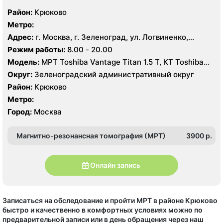
Район:
Крюково
Метро:
Адрес:
г. Москва, г. Зеленоград, ул. Логвиненко,
корпус 1514
Режим работы:
8.00 - 20.00
Модель:
МРТ Toshiba Vantage Titan 1.5 Т, КТ Toshiba
Aquilion Prime CXL 32 среза, УЗИ Toshiba Aplio 500
Округ:
Зеленоградский административный округ
Район:
Крюково
Метро:
Город:
Москва
Магнитно-резонансная томография (МРТ)
3900 p.
Онлайн запись
Записаться на обследование и пройти МРТ в районе Крюково
быстро и качественно в комфортных условиях можно по
предварительной записи или в день обращения через наш