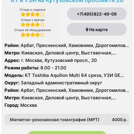
КТ и УЗИ на Кутузовском проспекте 20
Отзыв о сервисе
+7(495)822-49-09
Отзыв о врачах
На карте
Отзыв об оборудовании
Район:
Арбат, Пресненский, Хамовники, Дорогомилово,
Фили-Давыдково
Метро:
Киевская, Деловой центр, Выставочная,
Баррикадная, Краснопресненская, Международная,
Адрес:
г. Москва, Кутузовский просп., 20
Парк Победы, Смоленская, Студенческая
Режим работы:
8.00 - 21.00
Модель:
КТ Toshiba Aquilion Multi 64 среза, УЗИ GE
Logiq E9
Округ:
Западный административный округ
Район:
Арбат, Пресненский, Хамовники, Дорогомилово,
Фили-Давыдково
Метро:
Киевская, Деловой центр, Выставочная,
Баррикадная, Краснопресненская, Международная,
Город:
Москва
Парк Победы, Смоленская, Студенческая
Магнитно-резонансная томография (МРТ)
4000 p.