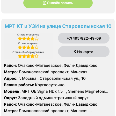
Онлайн запись
МРТ КТ и УЗИ на улице Староволынская 10
Отзыв о сервисе
+7(495)822-49-09
Отзыв о врачах
На карте
Отзыв об оборудовании
Район:
Очаково-Матвеевское, Фили-Давыдково
Метро:
Ломоносовский проспект, Минская,
Славянский бульвар
Адрес:
г. Москва., Староволынская ул., 10
Режим работы:
Круглосуточно
Модель:
МРТ GE Signa HDx 1.5 T, Siemens Magnetom
Harmony 1.0 Т, КТ GE Healthcare Optima CT660 64
Округ:
Западный административный округ
среза, GE Healthcare BrightSpeed 16 срезов, УЗИ
Район:
Очаково-Матвеевское, Фили-Давыдково
Hitachi Hi Vision Preirus, GE Voluson E8
Метро:
Ломоносовский проспект, Минская,
Славянский бульвар