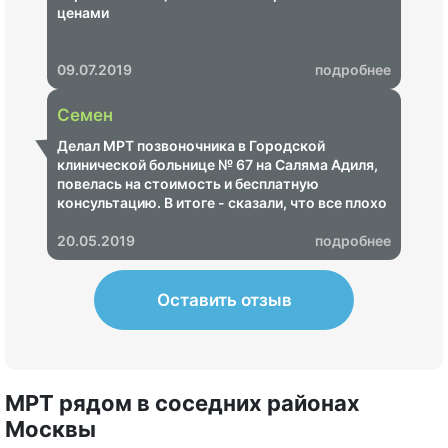
ценами
09.07.2019
подробнее
Семен
Делал МРТ позвоночника в Городской
клинической больнице № 67 на Саляма Адиля,
повелась на стоимость и бесплатную
консультацию. В итоге - сказали, что все плохо
и надо срочно пройти лечение, озвучили ценник
на 68 000 рублей. Показал своему неврологу -
20.05.2019
подробнее
итог - МРТ не информативное, пришлось
переделывать в другом центре, где показало,
что ничего страшного нет.
Оставить отзыв
МРТ рядом в соседних районах
Москвы