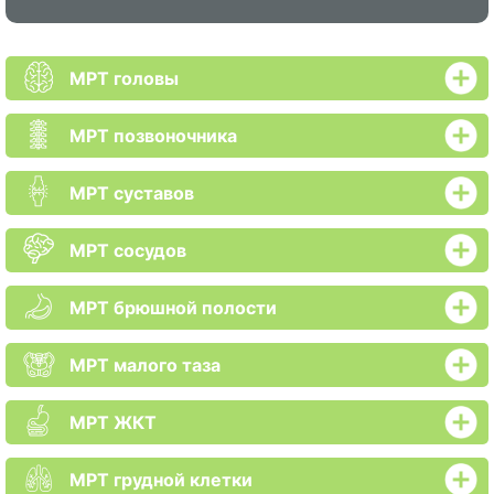
МРТ головы
МРТ позвоночника
МРТ суставов
МРТ сосудов
МРТ брюшной полости
МРТ малого таза
МРТ ЖКТ
МРТ грудной клетки