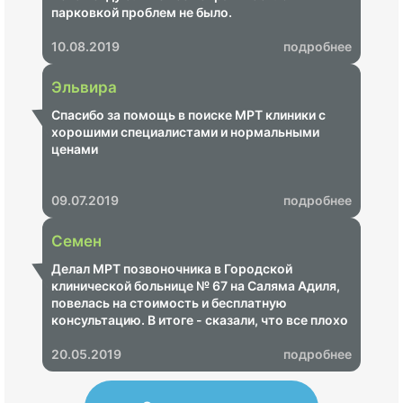
парковкой проблем не было.
10.08.2019
подробнее
Эльвира
Спасибо за помощь в поиске МРТ клиники с
хорошими специалистами и нормальными
ценами
09.07.2019
подробнее
Семен
Делал МРТ позвоночника в Городской
клинической больнице № 67 на Саляма Адиля,
повелась на стоимость и бесплатную
консультацию. В итоге - сказали, что все плохо
и надо срочно пройти лечение, озвучили ценник
на 68 000 рублей. Показал своему неврологу -
20.05.2019
подробнее
итог - МРТ не информативное, пришлось
переделывать в другом центре, где показало,