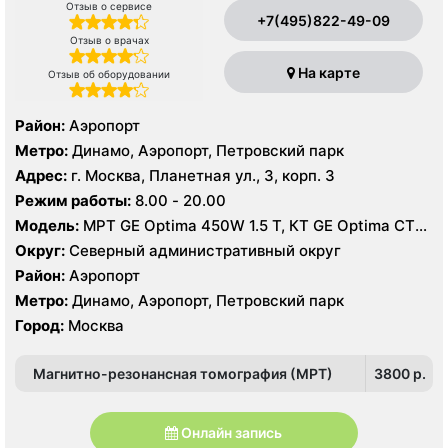
Отзыв о сервисе
+7(495)822-49-09
Отзыв о врачах
На карте
Отзыв об оборудовании
Район:
Аэропорт
Метро:
Динамо, Аэропорт, Петровский парк
Адрес:
г. Москва, Планетная ул., 3, корп. 3
Режим работы:
8.00 - 20.00
Модель:
МРТ GE Optima 450W 1.5 T, КТ GE Optima CT
660 Asir 128 срезов, УЗИ GE LOGIQ S8
Округ:
Северный административный округ
Район:
Аэропорт
Метро:
Динамо, Аэропорт, Петровский парк
Город:
Москва
Магнитно-резонансная томография (МРТ)
3800 p.
Онлайн запись