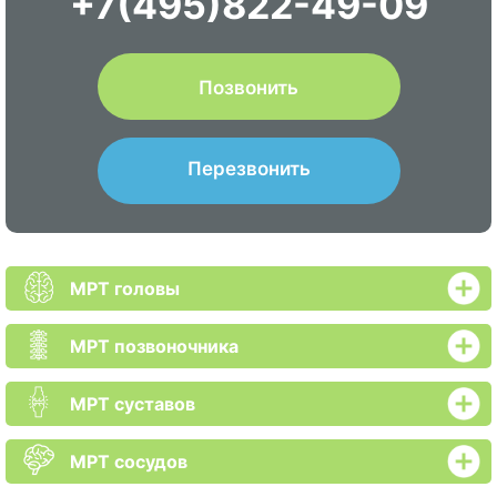
+7(495)822-49-09
Позвонить
Перезвонить
МРТ головы
МРТ позвоночника
МРТ суставов
МРТ сосудов