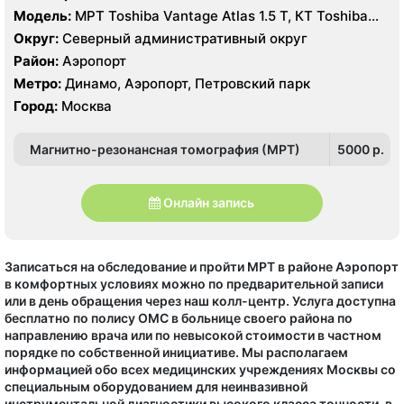
Модель:
МРТ Toshiba Vantage Atlas 1.5 Т, КТ Toshiba
Aquilion 64 среза, УЗИ
Округ:
Северный административный округ
Район:
Аэропорт
Метро:
Динамо, Аэропорт, Петровский парк
Город:
Москва
Магнитно-резонансная томография (МРТ)
5000 p.
Онлайн запись
Записаться на обследование и пройти МРТ в районе Аэропорт
в комфортных условиях можно по предварительной записи
или в день обращения через наш колл-центр. Услуга доступна
бесплатно по полису ОМС в больнице своего района по
направлению врача или по невысокой стоимости в частном
порядке по собственной инициативе. Мы располагаем
информацией обо всех медицинских учреждениях Москвы со
специальным оборудованием для неинвазивной
инструментальной диагностики высокого класса точности, в