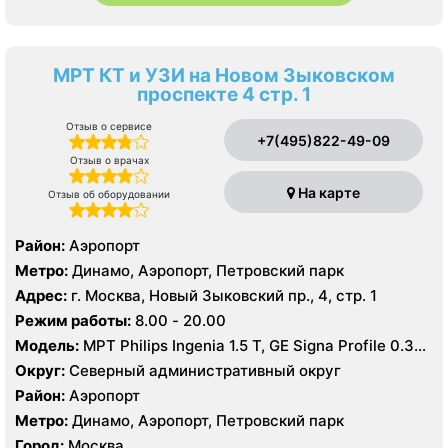
МРТ КТ и УЗИ на Новом Зыковском
проспекте 4 стр. 1
Отзыв о сервисе
+7(495)822-49-09
Отзыв о врачах
На карте
Отзыв об оборудовании
Район:
Аэропорт
Метро:
Динамо, Аэропорт, Петровский парк
Адрес:
г. Москва, Новый Зыковский пр., 4, стр. 1
Режим работы:
8.00 - 20.00
Модель:
МРТ Philips Ingenia 1.5 Т, GE Signa Profile 0.35
Т, КТ Toshiba Aquilion 64 среза, УЗИ GE Logiq 8
Округ:
Северный административный округ
Район:
Аэропорт
Метро:
Динамо, Аэропорт, Петровский парк
Город:
Москва