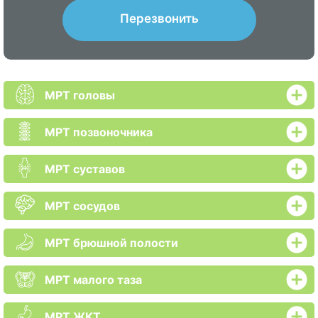
Перезвонить
МРТ головы
МРТ позвоночника
МРТ суставов
МРТ сосудов
МРТ брюшной полости
МРТ малого таза
МРТ ЖКТ