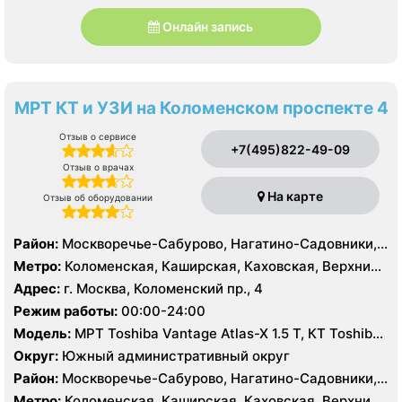
Онлайн запись
МРТ КТ и УЗИ на Коломенском проспекте 4
Отзыв о сервисе
+7(495)822-49-09
Отзыв о врачах
На карте
Отзыв об оборудовании
Район:
Москворечье-Сабурово, Нагатино-Садовники,
Нагатинский Затон, Нагорный , Зюзино, Котловка
Метро:
Коломенская, Каширская, Каховская, Верхние
Котлы, Варшавская, Нагатинская, Нагорная,
Адрес:
г. Москва, Коломенский пр., 4
Нахимовский проспект, Севастопольская
Режим работы:
00:00-24:00
Модель:
МРТ Toshiba Vantage Atlas-X 1.5 Т, КТ Toshiba
Aquilion 64 среза, УЗИ
Округ:
Южный административный округ
Район:
Москворечье-Сабурово, Нагатино-Садовники,
Нагатинский Затон, Нагорный , Зюзино, Котловка
Метро:
Коломенская, Каширская, Каховская, Верхние