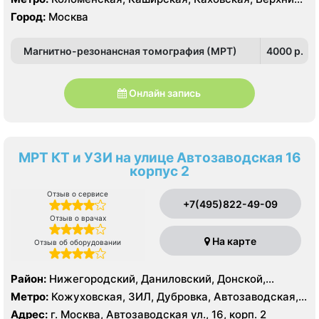
Котлы, Варшавская, Нагатинская, Нагорная,
Город:
Москва
Нахимовский проспект, Севастопольская
Магнитно-резонансная томография (МРТ)
4000 p.
Онлайн запись
МРТ КТ и УЗИ на улице Автозаводская 16
корпус 2
Отзыв о сервисе
+7(495)822-49-09
Отзыв о врачах
На карте
Отзыв об оборудовании
Район:
Нижегородский, Даниловский, Донской,
Москворечье-Сабурово, Нагатино-Садовники,
Метро:
Кожуховская, ЗИЛ, Дубровка, Автозаводская,
Нагатинский Затон, Нагорный
Крестьянская застава, Новохохловская, Технопарк,
Адрес:
г. Москва, Автозаводская ул., 16, корп. 2