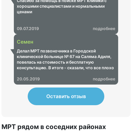
Спасибо за помощь в поиске МРТ клиники с
хорошими специалистами и нормальными
ценами
09.07.2019
подробнее
Семен
Делал МРТ позвоночника в Городской
клинической больнице № 67 на Саляма Адиля,
повелась на стоимость и бесплатную
консультацию. В итоге - сказали, что все плохо
и надо срочно пройти лечение, озвучили ценник
на 68 000 рублей. Показал своему неврологу -
20.05.2019
подробнее
итог - МРТ не информативное, пришлось
переделывать в другом центре, где показало,
что ничего страшного нет.
Оставить отзыв
МРТ рядом в соседних районах