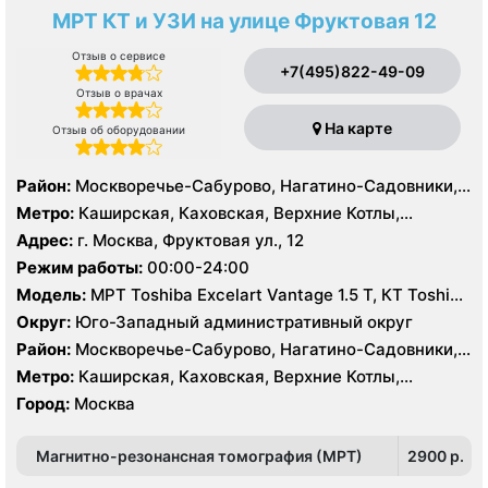
МРТ КТ и УЗИ на улице Фруктовая 12
Отзыв о сервисе
+7(495)822-49-09
Отзыв о врачах
На карте
Отзыв об оборудовании
Район:
Москворечье-Сабурово, Нагатино-Садовники,
Нагатинский Затон, Нагорный , Царицыно, Северное
Метро:
Каширская, Каховская, Верхние Котлы,
Чертаново, Центральное Чертаново, Южное Чертаново
Варшавская, Академическая, Крымская, Нагатинская,
Адрес:
г. Москва, Фруктовая ул., 12
, Зюзино, Черёмушки
Нагорная, Нахимовский проспект, Профсоюзная,
Режим работы:
00:00-24:00
Севастопольская, Чертановская
Модель:
МРТ Toshiba Excelart Vantage 1.5 Т, КТ Toshiba
Aquilion 32 среза, УЗИ Toshiba Aplio 500, Medison
Округ:
Юго-Западный административный округ
Sonoace X8
Район:
Москворечье-Сабурово, Нагатино-Садовники,
Нагатинский Затон, Нагорный , Царицыно, Северное
Метро:
Каширская, Каховская, Верхние Котлы,
Чертаново, Центральное Чертаново, Южное Чертаново
Варшавская, Академическая, Крымская, Нагатинская,
Город:
Москва
, Зюзино, Черёмушки
Нагорная, Нахимовский проспект, Профсоюзная,
Севастопольская, Чертановская
Магнитно-резонансная томография (МРТ)
2900 p.