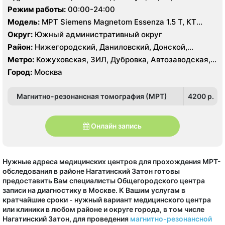
Тульская, Угрешская
Режим работы:
00:00-24:00
Модель:
МРТ Siemens Magnetom Essenza 1.5 Т, КТ
SIEMENS Healthineers 32 среза, УЗИ
Округ:
Южный административный округ
Район:
Нижегородский, Даниловский, Донской,
Москворечье-Сабурово, Нагатино-Садовники,
Метро:
Кожуховская, ЗИЛ, Дубровка, Автозаводская,
Нагатинский Затон, Нагорный
Крестьянская застава, Новохохловская, Технопарк,
Город:
Москва
Тульская, Угрешская
Магнитно-резонансная томография (МРТ)
4200 p.
Онлайн запись
Нужные адреса медицинских центров для прохождения МРТ-
обследования в районе Нагатинский Затон готовы
предоставить Вам специалисты Общегородского центра
записи на диагностику в Москве. К Вашим услугам в
кратчайшие сроки - нужный вариант медицинского центра
или клиники в любом районе и округе города, в том числе
Нагатинский Затон, для проведения
магнитно-резонансной