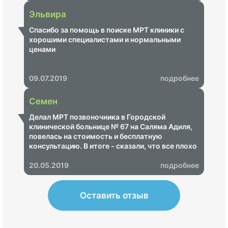
Эльвира
Спасибо за помощь в поиске МРТ клиники с
хорошими специалистами и нормальными
ценами
09.07.2019
подробнее
Семен
Делал МРТ позвоночника в Городской
клинической больнице № 67 на Саляма Адиля,
повелась на стоимость и бесплатную
консультацию. В итоге - сказали, что все плохо
и надо срочно пройти лечение, озвучили ценник
на 68 000 рублей. Показал своему неврологу -
20.05.2019
подробнее
итог - МРТ не информативное, пришлось
переделывать в другом центре, где показало,
что ничего страшного нет.
Оставить отзыв