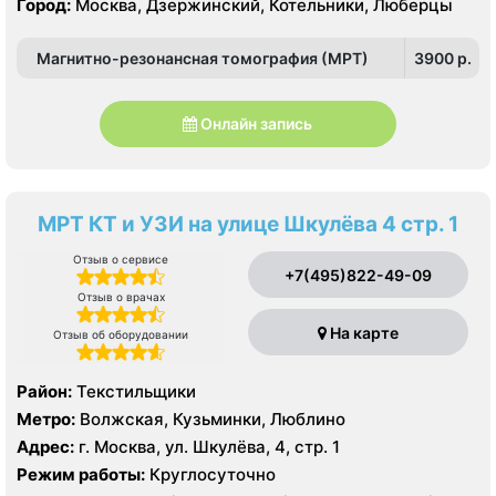
Город:
Москва, Дзержинский, Котельники, Люберцы
Текстильщики
проспект, Текстильщики, Лухмановская, Окская,
Стахановская , Улица Дмитриевского, Юго-Восточная,
Магнитно-резонансная томография (МРТ)
3900 p.
Некрасовка
Онлайн запись
МРТ КТ и УЗИ на улице Шкулёва 4 стр. 1
Отзыв о сервисе
+7(495)822-49-09
Отзыв о врачах
На карте
Отзыв об оборудовании
Район:
Текстильщики
Метро:
Волжская, Кузьминки, Люблино
Адрес:
г. Москва, ул. Шкулёва, 4, стр. 1
Режим работы:
Круглосуточно