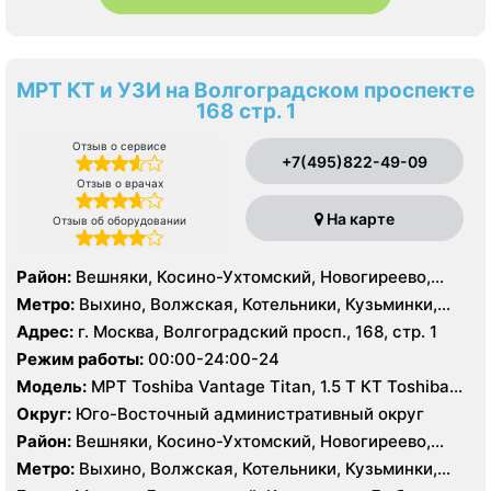
МРТ КТ и УЗИ на Волгоградском проспекте
168 стр. 1
Отзыв о сервисе
+7(495)822-49-09
Отзыв о врачах
На карте
Отзыв об оборудовании
Район:
Вешняки, Косино-Ухтомский, Новогиреево,
Новокосино, Выхино-Жулебино, Кузьминки, Люблино,
Метро:
Выхино, Волжская, Котельники, Кузьминки,
Некрасовка, Нижегородский, Печатники, Рязанский,
Лермонтовский проспект, Печатники, Рязанский
Адрес:
г. Москва, Волгоградский просп., 168, стр. 1
Текстильщики
проспект, Текстильщики, Лухмановская, Окская,
Режим работы:
00:00-24:00-24
Стахановская , Улица Дмитриевского, Юго-Восточная,
Модель:
МРТ Toshiba Vantage Titan, 1.5 Т КТ Toshiba
Некрасовка
Aquilion 64 среза, УЗИ
Округ:
Юго-Восточный административный округ
Район:
Вешняки, Косино-Ухтомский, Новогиреево,
Новокосино, Выхино-Жулебино, Кузьминки, Люблино,
Метро:
Выхино, Волжская, Котельники, Кузьминки,
Некрасовка, Нижегородский, Печатники, Рязанский,
Лермонтовский проспект, Печатники, Рязанский