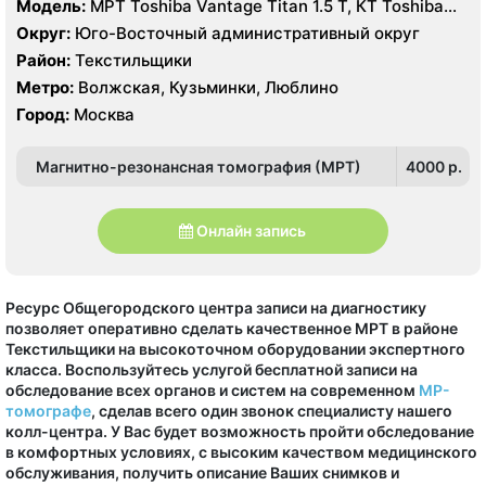
Модель:
МРТ Toshiba Vantage Titan 1.5 T, КТ Toshiba
Aquilion Prime 160 срезов, УЗИ
Округ:
Юго-Восточный административный округ
Район:
Текстильщики
Метро:
Волжская, Кузьминки, Люблино
Город:
Москва
Магнитно-резонансная томография (МРТ)
4000 p.
Онлайн запись
Ресурс Общегородского центра записи на диагностику
позволяет оперативно сделать качественное МРТ в районе
Текстильщики на высокоточном оборудовании экспертного
класса. Воспользуйтесь услугой бесплатной записи на
обследование всех органов и систем на современном
МР-
томографе
, сделав всего один звонок специалисту нашего
колл-центра. У Вас будет возможность пройти обследование
в комфортных условиях, с высоким качеством медицинского
обслуживания, получить описание Ваших снимков и