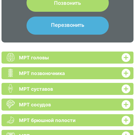
Позвонить
Перезвонить
МРТ головы
МРТ позвоночника
МРТ суставов
МРТ сосудов
МРТ брюшной полости