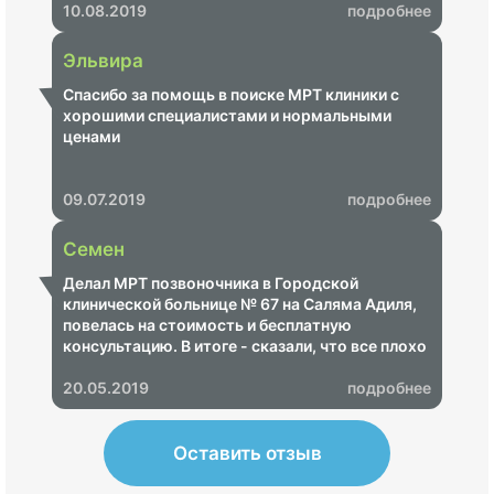
10.08.2019
подробнее
Эльвира
Спасибо за помощь в поиске МРТ клиники с
хорошими специалистами и нормальными
ценами
09.07.2019
подробнее
Семен
Делал МРТ позвоночника в Городской
клинической больнице № 67 на Саляма Адиля,
повелась на стоимость и бесплатную
консультацию. В итоге - сказали, что все плохо
и надо срочно пройти лечение, озвучили ценник
на 68 000 рублей. Показал своему неврологу -
20.05.2019
подробнее
итог - МРТ не информативное, пришлось
переделывать в другом центре, где показало,
что ничего страшного нет.
Оставить отзыв