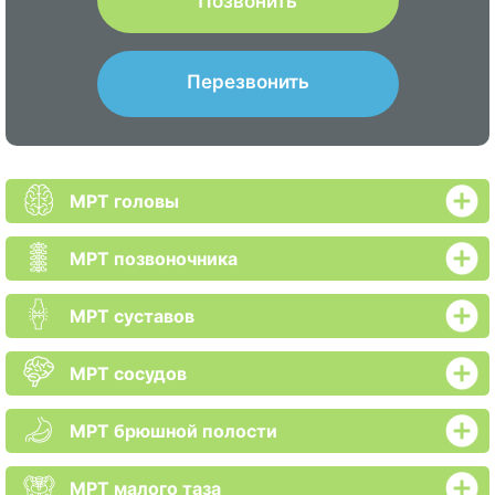
Позвонить
Перезвонить
МРТ головы
МРТ позвоночника
МРТ суставов
МРТ сосудов
МРТ брюшной полости
МРТ малого таза