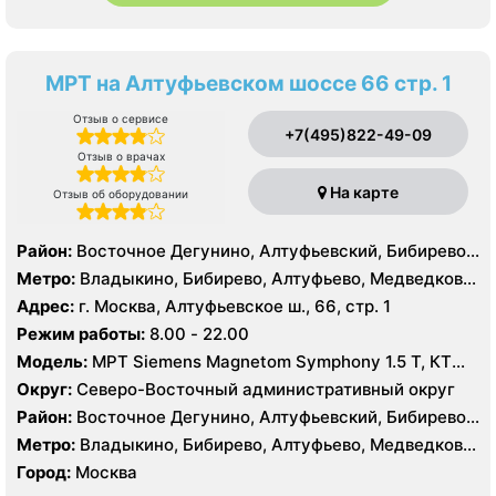
МРТ на Алтуфьевском шоссе 66 стр. 1
Отзыв о сервисе
+7(495)822-49-09
Отзыв о врачах
На карте
Отзыв об оборудовании
Район:
Восточное Дегунино, Алтуфьевский, Бибирево,
Лианозово, Лосиноостровский, Отрадное, Свиблово,
Метро:
Владыкино, Бибирево, Алтуфьево, Медведково,
Северное Медведково, Южное Медведково,
Окружная, Отрадное, Верхние Лихоборы,
Адрес:
г. Москва, Алтуфьевское ш., 66, стр. 1
Ярославский
Селигерская, Лианозово
Режим работы:
8.00 - 22.00
Модель:
МРТ Siemens Magnetom Symphony 1.5 Т, КТ
Toshiba Aquilion 16 срезов, УЗИ Toshiba
Округ:
Северо-Восточный административный округ
Район:
Восточное Дегунино, Алтуфьевский, Бибирево,
Лианозово, Лосиноостровский, Отрадное, Свиблово,
Метро:
Владыкино, Бибирево, Алтуфьево, Медведково,
Северное Медведково, Южное Медведково,
Окружная, Отрадное, Верхние Лихоборы,
Город:
Москва
Ярославский
Селигерская, Лианозово