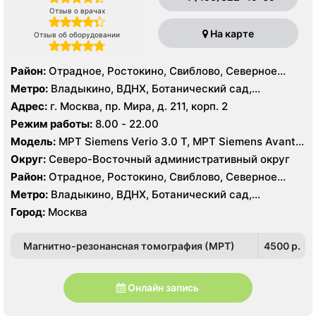
Отзыв о врачах
На карте
Отзыв об оборудовании
Район:
Отрадное, Ростокино, Свиблово, Северное
Медведково, Южное Медведково, Ярославский
Метро:
Владыкино, ВДНХ, Ботанический сад,
Белокаменная , Бабушкинская, Отрадное, Ростокино,
Адрес:
г. Москва, пр. Мира, д. 211, корп. 2
Свиблово
Режим работы:
8.00 - 22.00
Модель:
МРТ Siemens Verio 3.0 Т, МРТ Siemens Avanta
1.5 Т, КТ Siemens Somatom Definition 256 срезов, УЗИ
Округ:
Северо-Восточный административный округ
Esaote MyLab 70
Район:
Отрадное, Ростокино, Свиблово, Северное
Медведково, Южное Медведково, Ярославский
Метро:
Владыкино, ВДНХ, Ботанический сад,
Белокаменная , Бабушкинская, Отрадное, Ростокино,
Город:
Москва
Свиблово
Магнитно-резонансная томография (МРТ)
4500 p.
Онлайн запись