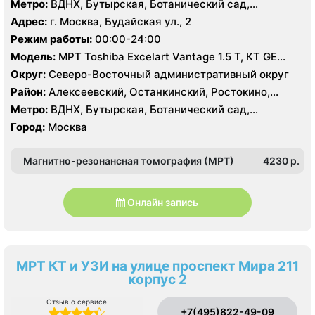
Метро:
ВДНХ, Бутырская, Ботанический сад,
Белокаменная , Алексеевская, Ростокино, Свиблово,
Адрес:
г. Москва, Будайская ул., 2
Улица Сергея Эйзенштейна, Фонвизинская
Режим работы:
00:00-24:00
Модель:
МРТ Toshiba Excelart Vantage 1.5 Т, КТ GE
Healthcare BrightSpeed 64 среза, УЗИ GE Logiq 9
Округ:
Северо-Восточный административный округ
Район:
Алексеевский, Останкинский, Ростокино,
Свиблово, Богородское
Метро:
ВДНХ, Бутырская, Ботанический сад,
Белокаменная , Алексеевская, Ростокино, Свиблово,
Город:
Москва
Улица Сергея Эйзенштейна, Фонвизинская
Магнитно-резонансная томография (МРТ)
4230 p.
Онлайн запись
МРТ КТ и УЗИ на улице проспект Мира 211
корпус 2
Отзыв о сервисе
+7(495)822-49-09