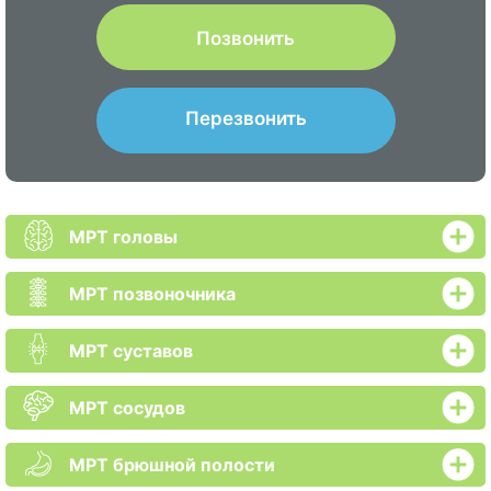
Позвонить
Перезвонить
МРТ головы
МРТ позвоночника
МРТ суставов
МРТ сосудов
МРТ брюшной полости