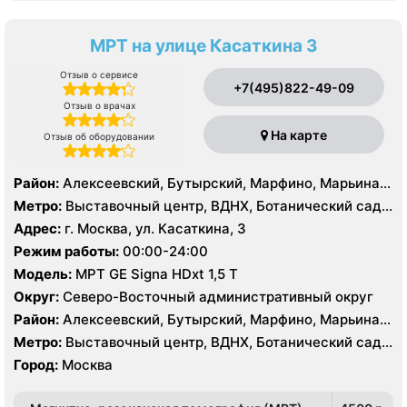
МРТ на улице Касаткина 3
Отзыв о сервисе
+7(495)822-49-09
Отзыв о врачах
На карте
Отзыв об оборудовании
Район:
Алексеевский, Бутырский, Марфино, Марьина
Роща, Останкинский, Ростокино, Свиблово, Северный,
Метро:
Выставочный центр, ВДНХ, Ботанический сад,
Северное Медведково, Южное Медведково
Алексеевская, Ростокино, Телецентр, Улица
Адрес:
г. Москва, ул. Касаткина, 3
Академика Королёва, Улица Милашенкова, Улица
Режим работы:
00:00-24:00
Сергея Эйзенштейна, Фонвизинская
Модель:
МРТ GE Signa HDxt 1,5 Т
Округ:
Северо-Восточный административный округ
Район:
Алексеевский, Бутырский, Марфино, Марьина
Роща, Останкинский, Ростокино, Свиблово, Северный,
Метро:
Выставочный центр, ВДНХ, Ботанический сад,
Северное Медведково, Южное Медведково
Алексеевская, Ростокино, Телецентр, Улица
Город:
Москва
Академика Королёва, Улица Милашенкова, Улица
Сергея Эйзенштейна, Фонвизинская