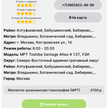
Отзыв о сервисе
+7(495)822-49-09
Отзыв о врачах
На карте
Отзыв об оборудовании
Район:
Алтуфьевский, Бабушкинский, Бибирево,
Лианозово, Лосиноостровский, Марфино, Свиблово,
Метро:
Владыкино, Ботанический сад, Бибирево,
Северное Медведково, Южное Медведково,
Алтуфьево, Медведково, Окружная, Отрадное,
Адрес:
г. Москва, Костромская ул., 14
Ярославский
Свиблово, Селигерская
Режим работы:
8.00 - 20.00
Модель:
МРТ Toshiba Vantage Atlas-X 1.5Т, УЗИ
Округ:
Северо-Восточный административный округ
Район:
Алтуфьевский, Бабушкинский, Бибирево,
Лианозово, Лосиноостровский, Марфино, Свиблово,
Метро:
Владыкино, Ботанический сад, Бибирево,
Северное Медведково, Южное Медведково,
Алтуфьево, Медведково, Окружная, Отрадное,
Город:
Москва
Ярославский
Свиблово, Селигерская
Магнитно-резонансная томография (МРТ)
3700 p.
Онлайн запись