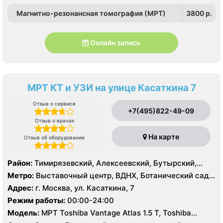
Магнитно-резонансная томография (МРТ)
3800 p.
Онлайн запись
МРТ КТ и УЗИ на улице Касаткина 7
Отзыв о сервисе
+7(495)822-49-09
Отзыв о врачах
На карте
Отзыв об оборудовании
Район:
Тимирязевский, Алексеевский, Бутырский,
Марфино, Марьина Роща, Останкинский, Ростокино,
Метро:
Выставочный центр, ВДНХ, Ботанический сад,
Свиблово, Северный, Северное Медведково, Южное
Алексеевская, Ростокино, Телецентр, Улица
Адрес:
г. Москва, ул. Касаткина, 7
Медведково
Академика Королёва, Улица Милашенкова, Улица
Режим работы:
00:00-24:00
Сергея Эйзенштейна, Фонвизинская
Модель:
МРТ Toshiba Vantage Atlas 1.5 Т, Toshiba
Aquilion 64 среза, УЗИ