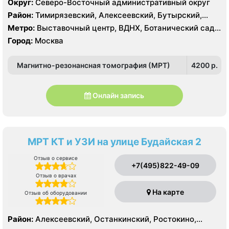
Округ:
Северо-Восточный административный округ
Район:
Тимирязевский, Алексеевский, Бутырский,
Марфино, Марьина Роща, Останкинский, Ростокино,
Метро:
Выставочный центр, ВДНХ, Ботанический сад,
Свиблово, Северный, Северное Медведково, Южное
Алексеевская, Ростокино, Телецентр, Улица
Город:
Москва
Медведково
Академика Королёва, Улица Милашенкова, Улица
Сергея Эйзенштейна, Фонвизинская
Магнитно-резонансная томография (МРТ)
4200 p.
Онлайн запись
МРТ КТ и УЗИ на улице Будайская 2
Отзыв о сервисе
+7(495)822-49-09
Отзыв о врачах
На карте
Отзыв об оборудовании
Район:
Алексеевский, Останкинский, Ростокино,
Свиблово, Богородское