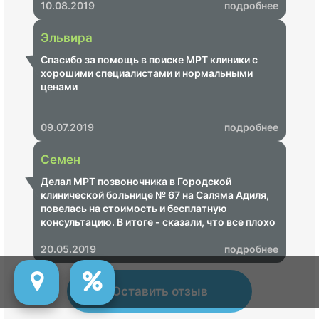
10.08.2019
подробнее
Эльвира
Спасибо за помощь в поиске МРТ клиники с
хорошими специалистами и нормальными
ценами
09.07.2019
подробнее
Семен
Делал МРТ позвоночника в Городской
клинической больнице № 67 на Саляма Адиля,
повелась на стоимость и бесплатную
консультацию. В итоге - сказали, что все плохо
и надо срочно пройти лечение, озвучили ценник
на 68 000 рублей. Показал своему неврологу -
20.05.2019
подробнее
итог - МРТ не информативное, пришлось
переделывать в другом центре, где показало,
что ничего страшного нет.
Оставить отзыв