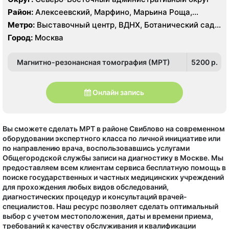
Район:
Алексеевский, Марфино, Марьина Роща,
Останкинский, Ростокино, Свиблово, Северный,
Метро:
Выставочный центр, ВДНХ, Ботанический сад,
Северное Медведково, Южное Медведково
Алексеевская, Петровско-Разумовская, Телецентр,
Город:
Москва
Улица Академика Королёва, Улица Милашенкова,
Фонвизинская
Магнитно-резонансная томография (МРТ)
5200 p.
Онлайн запись
Вы сможете сделать МРТ в районе Свиблово на современном
оборудовании экспертного класса по личной инициативе или
по направлению врача, воспользовавшись услугами
Общегородской службы записи на диагностику в Москве. Мы
предоставляем всем клиентам сервиса бесплатную помощь в
поиске государственных и частных медицинских учреждений
для прохождения любых видов обследований,
диагностических процедур и консультаций врачей-
специалистов. Наш ресурс позволяет сделать оптимальный
выбор с учетом местоположения, даты и времени приема,
требований к качеству обслуживания и квалификации