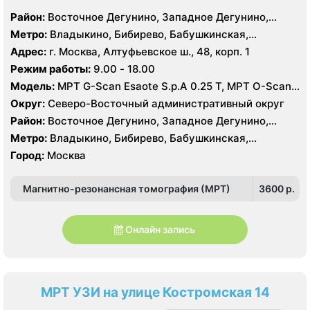
Район:
Восточное Дегунино, Западное Дегунино,
Алтуфьевский, Бибирево, Лианозово,
Метро:
Владыкино, Бибирево, Бабушкинская,
Лосиноостровский, Марфино, Свиблово, Северное
Алтуфьево, Медведково, Окружная, Отрадное,
Адрес:
г. Москва, Алтуфьевское ш., 48, корп. 1
Медведково, Южное Медведково
Петровско-Разумовская, Свиблово, Верхние
Режим работы:
9.00 - 18.00
Лихоборы, Селигерская
Модель:
МРТ G-Scan Esaote S.p.A 0.25 Т, МРТ O-Scan
Esaote S.p.A 0.25 Т, УЗИ MyLabSeven Esaote S.p.A
Округ:
Северо-Восточный административный округ
Район:
Восточное Дегунино, Западное Дегунино,
Алтуфьевский, Бибирево, Лианозово,
Метро:
Владыкино, Бибирево, Бабушкинская,
Лосиноостровский, Марфино, Свиблово, Северное
Алтуфьево, Медведково, Окружная, Отрадное,
Город:
Москва
Медведково, Южное Медведково
Петровско-Разумовская, Свиблово, Верхние
Лихоборы, Селигерская
Магнитно-резонансная томография (МРТ)
3600 p.
Онлайн запись
МРТ УЗИ на улице Костромская 14