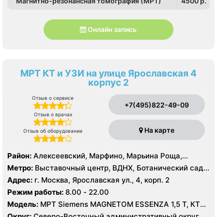
Магнитно-резонансная томография (МРТ)
4500 p.
Онлайн запись
МРТ КТ и УЗИ на улице Ярославская 4
корпус 2
Отзыв о сервисе
+7(495)822-49-09
Отзыв о врачах
На карте
Отзыв об оборудовании
Район:
Алексеевский, Марфино, Марьина Роща,
Останкинский, Ростокино, Свиблово, Северный,
Метро:
Выставочный центр, ВДНХ, Ботанический сад,
Северное Медведково, Южное Медведково
Алексеевская, Петровско-Разумовская, Телецентр,
Адрес:
г. Москва, Ярославская ул., 4, корп. 2
Улица Академика Королёва, Улица Милашенкова,
Режим работы:
8.00 - 22.00
Фонвизинская
Модель:
МРТ Siemens MAGNETOM ESSENZA 1,5 Т, КТ
Siemens Somatom Perspective 128 среза, УЗИ
Округ:
Северо-Восточный административный округ