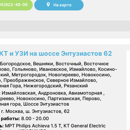
95)822-49-09
На карте
КТ и УЗИ на шоссе Энтузиастов 62
Богородское, Вешняки, Восточный, Восточное
ово, Гольяново, Ивановское, Измайлово, Косино-
кий, Метрогородок, Новогиреево, Новокосино,
, Преображенское, Северное Измайлово,
ная Гора, Нижегородский, Рязанский
:
Измайловская, Андроновка, Авиамоторная ,
реево, Новокосино, Партизанская, Перово,
ная гора, Шоссе Энтузиастов
г. Москва, ш. Энтузиастов, 62
 работы:
8.00 - 20.00
ь:
МРТ Philips Achieva 1.5 T, КТ General Electric