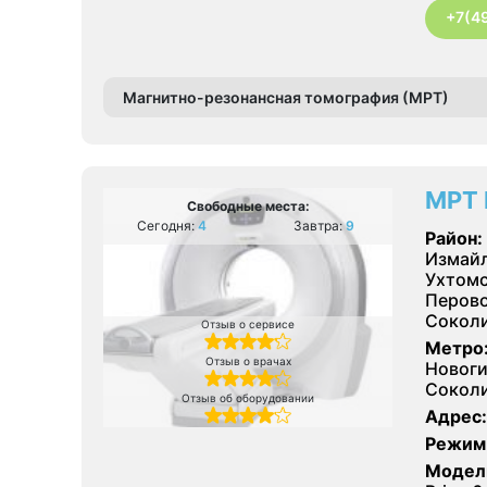
+7(4
Магнитно-резонансная томография (МРТ)
МРТ 
Свободные места:
Сегодня:
4
Завтра:
9
Район:
Измайл
Ухтомс
Перово
Соколи
Отзыв о сервисе
Метро
Отзыв о врачах
Новоги
Соколи
Отзыв об оборудовании
Адрес:
Режим
Модел