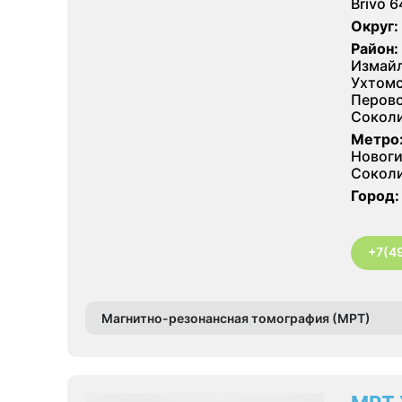
Brivo 6
Округ:
Район:
Измайл
Ухтомс
Перово
Соколи
Метро
Новоги
Соколи
Город:
+7(4
Магнитно-резонансная томография (МРТ)