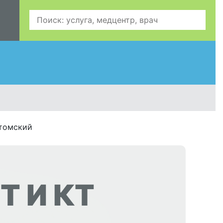
хтомский
Т И КТ