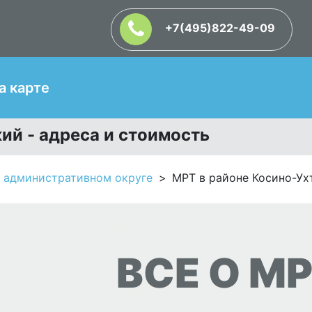
+7(495)822-49-09
Т
а карте
ий - адреса и стоимость
 административном округе
МРТ в районе Косино-У
ВСЕ О МР