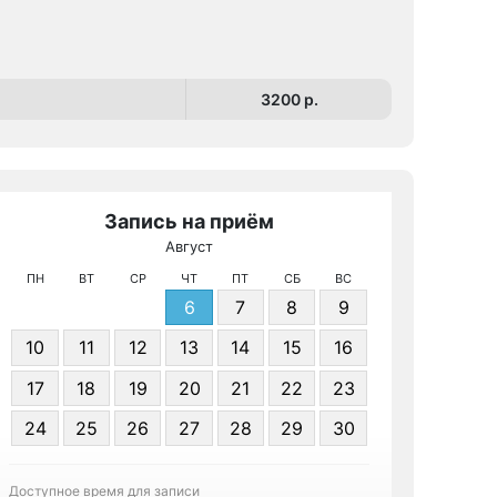
3200 p.
Запись на приём
Август
МРТ К
ПН
ВТ
СР
ЧТ
ПТ
СБ
ВС
6
7
8
9
10
11
12
13
14
15
16
17
18
19
20
21
22
23
24
25
26
27
28
29
30
Записа
Доступное время для записи