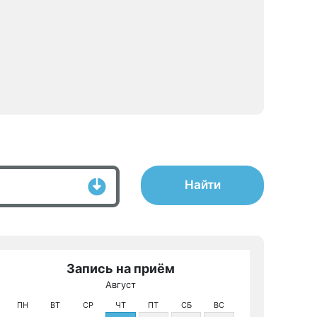
Найти
Запись на приём
Август
МРТ КТ на 
ПН
ВТ
СР
ЧТ
ПТ
СБ
ВС