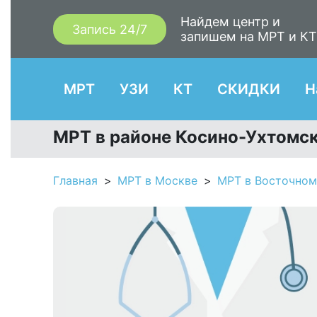
Найдем центр и
Запись 24/7
запишем на МРТ и К
МРТ
УЗИ
КТ
СКИДКИ
Н
МРТ в районе Косино-Ухтомск
Главная
МРТ в Москве
МРТ в Восточном