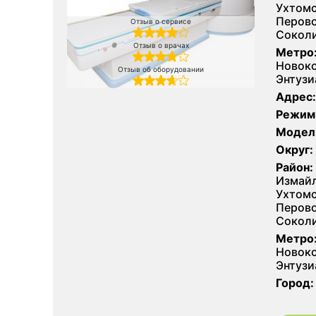
Ухтомс
Перово
Отзыв о сервисе
Соколи
Отзыв о врачах
Метро
Новоко
Отзыв об оборудовании
Энтузи
Адрес:
Режим
Модел
Округ:
Район:
Измайл
Ухтомс
Перово
Соколи
Метро
Новоко
Энтузи
Город: