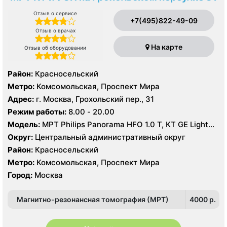
Отзыв о сервисе
+7(495)822-49-09
Отзыв о врачах
На карте
Отзыв об оборудовании
Район:
Красносельский
Метро:
Комсомольская, Проспект Мира
Адрес:
г. Москва, Грохольский пер., 31
Режим работы:
8.00 - 20.00
Модель:
МРТ Philips Panorama HFO 1.0 Т, КТ GE Light
Speed 64 среза, УЗИ Philips iU22, GE Logiq 7, Siemens
Округ:
Центральный административный округ
Acuson S2000, GE Vivid E9
Район:
Красносельский
Метро:
Комсомольская, Проспект Мира
Город:
Москва
Магнитно-резонансная томография (МРТ)
4000 p.