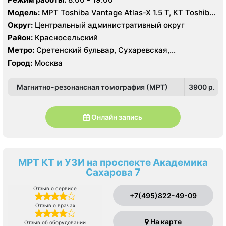
Модель:
МРТ Toshiba Vantage Atlas-X 1.5 Т, КТ Toshiba
Aquilion 64 среза, УЗИ
Округ:
Центральный административный округ
Район:
Красносельский
Метро:
Сретенский бульвар, Сухаревская,
Тургеневская
Город:
Москва
Магнитно-резонансная томография (МРТ)
3900 p.
Онлайн запись
МРТ КТ и УЗИ на проспекте Академика
Сахарова 7
Отзыв о сервисе
+7(495)822-49-09
Отзыв о врачах
На карте
Отзыв об оборудовании