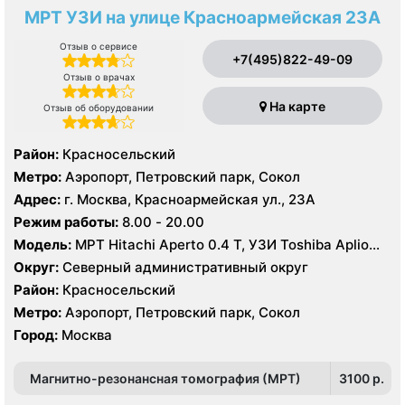
МРТ УЗИ на улице Красноармейская 23А
Отзыв о сервисе
+7(495)822-49-09
Отзыв о врачах
На карте
Отзыв об оборудовании
Район:
Красносельский
Метро:
Аэропорт, Петровский парк, Сокол
Адрес:
г. Москва, Красноармейская ул., 23А
Режим работы:
8.00 - 20.00
Модель:
МРТ Hitachi Aperto 0.4 Т, УЗИ Toshiba Aplio
TUS-A 500
Округ:
Северный административный округ
Район:
Красносельский
Метро:
Аэропорт, Петровский парк, Сокол
Город:
Москва
Магнитно-резонансная томография (МРТ)
3100 p.