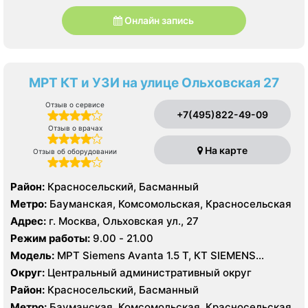
Онлайн запись
МРТ КТ и УЗИ на улице Ольховская 27
Отзыв о сервисе
+7(495)822-49-09
Отзыв о врачах
На карте
Отзыв об оборудовании
Район:
Красносельский, Басманный
Метро:
Бауманская, Комсомольская, Красносельская
Адрес:
г. Москва, Ольховская ул., 27
Режим работы:
9.00 - 21.00
Модель:
МРТ Siemens Avanta 1.5 Т, КТ SIEMENS
Somatom Perspective 64 срезов, УЗИ
Округ:
Центральный административный округ
Район:
Красносельский, Басманный
Метро:
Бауманская, Комсомольская, Красносельская