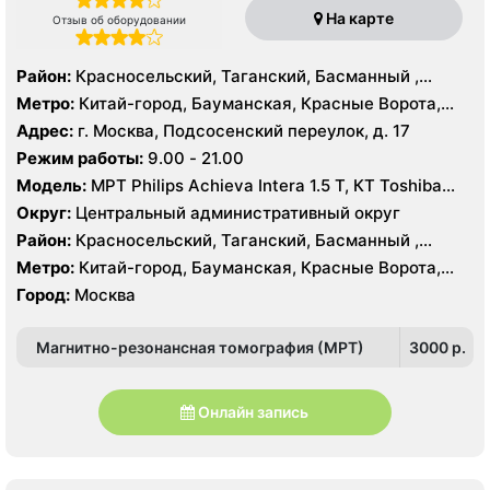
На карте
Отзыв об оборудовании
Район:
Красносельский, Таганский, Басманный ,
Тверской
Метро:
Китай-город, Бауманская, Красные Ворота,
Кузнецкий мост, Курская, Лубянка, Площадь Ильича,
Адрес:
г. Москва, Подсосенский переулок, д. 17
Сретенский бульвар, Таганская, Чкаловская
Режим работы:
9.00 - 21.00
Модель:
МРТ Philips Achieva Intera 1.5 T, КТ Toshiba
Aquilion CXL 128 срезов, УЗИ
Округ:
Центральный административный округ
Район:
Красносельский, Таганский, Басманный ,
Тверской
Метро:
Китай-город, Бауманская, Красные Ворота,
Кузнецкий мост, Курская, Лубянка, Площадь Ильича,
Город:
Москва
Сретенский бульвар, Таганская, Чкаловская
Магнитно-резонансная томография (МРТ)
3000 p.
Онлайн запись