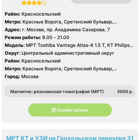
Район:
Красносельский
Метро:
Красные Ворота, Сретенский бульвар,
Тургеневская
Адрес:
г. Москва, пр. Академика Сахарова, 7
Режим работы:
8.00 - 21.00
Модель:
МРТ Toshiba Vantage Atlas-X 1.5 Т, КТ Philips
Ingenuity Elite 128 срезов, УЗИ
Округ:
Центральный административный округ
Район:
Красносельский
Метро:
Красные Ворота, Сретенский бульвар,
Тургеневская
Город:
Москва
Магнитно-резонансная томография (МРТ)
3900 p.
Онлайн запись
МРТ КТ и УЗИ на Грохольском переулке 31