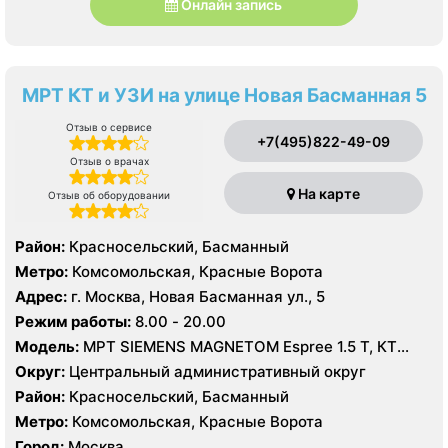
Онлайн запись
МРТ КТ и УЗИ на улице Новая Басманная 5
Отзыв о сервисе
+7(495)822-49-09
Отзыв о врачах
На карте
Отзыв об оборудовании
Район:
Красносельский, Басманный
Метро:
Комсомольская, Красные Ворота
Адрес:
г. Москва, Новая Басманная ул., 5
Режим работы:
8.00 - 20.00
Модель:
МРТ SIEMENS MAGNETOM Espree 1.5 Т, КТ
Toshiba Aquilion PRIME 160 срезов, УЗИ Hitachi-Aloka
Округ:
Центральный административный округ
Prosound Alpha7, GE LOGIQ S7
Район:
Красносельский, Басманный
Метро:
Комсомольская, Красные Ворота
Город:
Москва