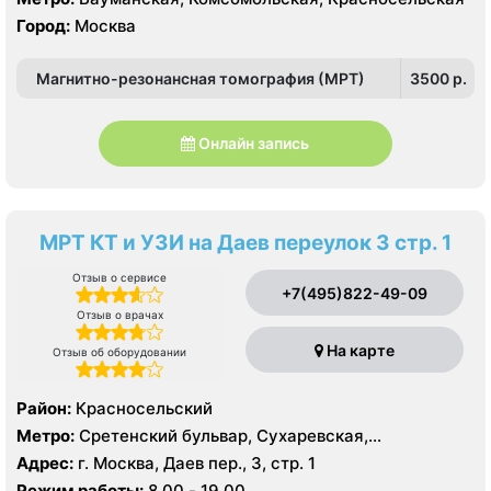
Город:
Москва
Магнитно-резонансная томография (МРТ)
3500 p.
Онлайн запись
МРТ КТ и УЗИ на Даев переулок 3 стр. 1
Отзыв о сервисе
+7(495)822-49-09
Отзыв о врачах
На карте
Отзыв об оборудовании
Район:
Красносельский
Метро:
Сретенский бульвар, Сухаревская,
Тургеневская
Адрес:
г. Москва, Даев пер., 3, стр. 1
Режим работы:
8.00 - 19.00