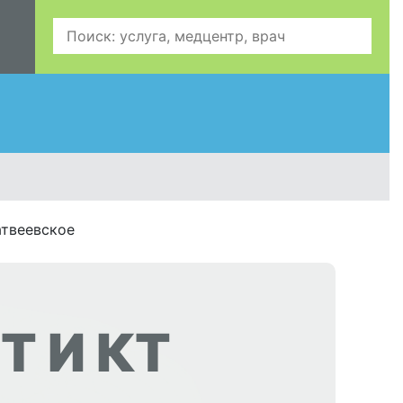
атвеевское
Т И КТ