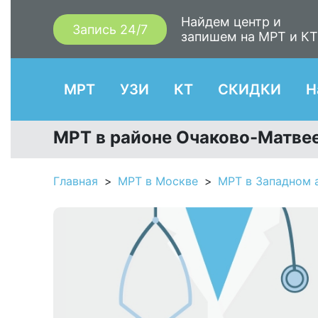
Найдем центр и
Запись 24/7
запишем на МРТ и К
МРТ
УЗИ
КТ
СКИДКИ
Н
МРТ в районе Очаково-Матвее
Главная
МРТ в Москве
МРТ в Западном 