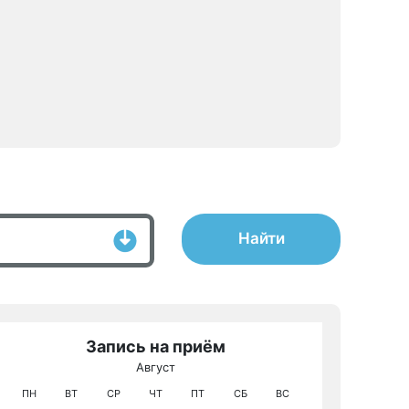
Найти
Запись на приём
Август
МРТ КТ и У
ПН
ВТ
СР
ЧТ
ПТ
СБ
ВС