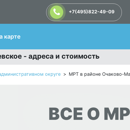
+7(495)822-49-09
Т
а карте
вское - адреса и стоимость
административном округе
МРТ в районе Очаково-М
ВСЕ О МР