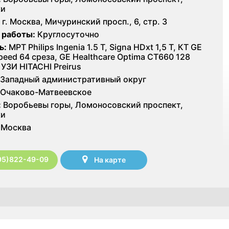
ки
г. Москва, Мичуринский просп., 6, стр. 3
 работы:
Круглосуточно
ь:
МРТ Philips Ingenia 1.5 T, Signa HDxt 1,5 Т, КТ GE
Speed 64 среза, GE Healthcare Optima CT660 128
 УЗИ HITACHI Preirus
Западный административный округ
Очаково-Матвеевское
:
Воробьевы горы, Ломоносовский проспект,
ки
Москва
95)822-49-09
На карте