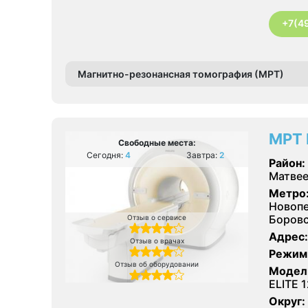
+7(4
Магнитно-резонансная томография (МРТ)
МРТ 
Свободные места:
Сегодня:
4
Завтра:
2
Район:
Матвее
Метро
Новопе
Боровс
Отзыв о сервисе
Адрес:
Отзыв о врачах
Режим
Отзыв об оборудовании
Модел
ELITE 
Округ: