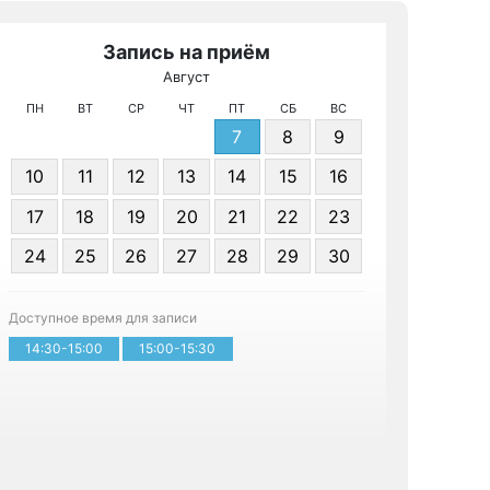
Запись на приём
Август
МРТ 
ПН
ВТ
СР
ЧТ
ПТ
СБ
ВС
7
8
9
10
11
12
13
14
15
16
17
18
19
20
21
22
23
24
25
26
27
28
29
30
Записа
Доступное время для записи
14:30-15:00
15:00-15:30