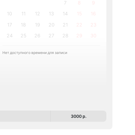
7
8
9
10
11
12
13
14
15
16
17
18
19
20
21
22
23
24
25
26
27
28
29
30
Записа
Нет доступного времени для записи
3000 p.