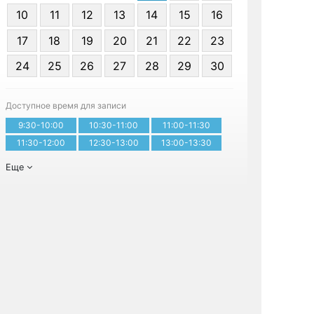
10
11
12
13
14
15
16
17
18
19
20
21
22
23
24
25
26
27
28
29
30
Записа
Доступное время для записи
9:30-10:00
10:30-11:00
11:00-11:30
11:30-12:00
12:30-13:00
13:00-13:30
Еще