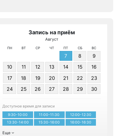
Запись на приём
Август
МРТ КТ на 
ПН
ВТ
СР
ЧТ
ПТ
СБ
ВС
7
8
9
10
11
12
13
14
15
16
17
18
19
20
21
22
23
24
25
26
27
28
29
30
Записа
Доступное время для записи
9:30-10:00
11:00-11:30
12:00-12:30
13:30-14:00
15:30-16:00
16:00-16:30
Еще