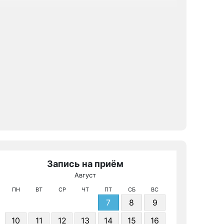
Запись на приём
Август
МРТ К
ПН
ВТ
СР
ЧТ
ПТ
СБ
ВС
7
8
9
10
11
12
13
14
15
16