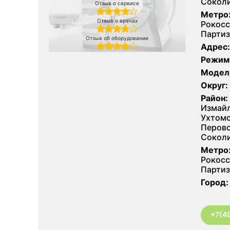
Соколи
Отзыв о сервисе
Метро
Отзыв о врачах
Рокосс
Партиз
Отзыв об оборудовании
Адрес:
Режим
Модел
Округ:
Район:
Измайл
Ухтомс
Перово
Соколи
Метро
Рокосс
Партиз
Город:
+7(4