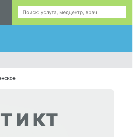
енское
Т И КТ