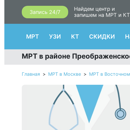
Найдем центр и
Запись 24/7
запишем на МРТ и К
МРТ
УЗИ
КТ
СКИДКИ
Н
МРТ в районе Преображенско
Главная
МРТ в Москве
МРТ в Восточном