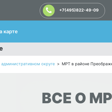
+7(495)822-49-09
Т
а карте
е
 административном округе
МРТ в районе Преображ
ВСЕ О МР