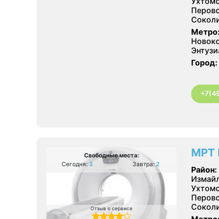
Ухтомс
Перово
Соколи
Метро
Новоко
Энтузи
Город:
+7(4
МРТ 
Свободные места:
Сегодня:
3
Завтра:
2
Район:
Измайл
Ухтомс
Перово
Соколи
Отзыв о сервисе
Метро