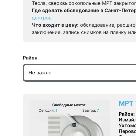
Тесла, сверхвысокопольные МРТ закрытог
Где сделать обследование в Санкт-Петер
центров
Что входит в цену:
обследование, расшиф
заключение, запись снимков на пленку ил
Район
МРТ 
Свободные места:
Сегодня:
1
Завтра:
7
Район:
Измайл
Ухтомс
Перово