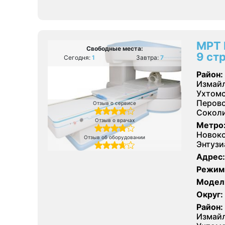
МРТ 
Свободные места:
9 стр
Сегодня:
1
Завтра:
7
Район:
Измайл
Ухтомс
Перово
Отзыв о сервисе
Соколи
Отзыв о врачах
Метро
Новоко
Отзыв об оборудовании
Энтузи
Адрес:
Режим
Модел
Округ:
Район:
Измайл