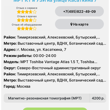
МРТ КТ и УЗИ на улице Касаткина 7
Отзыв о сервисе
+7(495)822-49-09
Отзыв о врачах
На карте
Отзыв об оборудовании
Район:
Тимирязевский, Алексеевский, Бутырский,
Марфино, Марьина Роща, Останкинский, Ростокино,
Метро:
Выставочный центр, ВДНХ, Ботанический сад,
Свиблово, Северный, Северное Медведково, Южное
Алексеевская, Ростокино, Телецентр, Улица
Адрес:
г. Москва, ул. Касаткина, 7
Медведково
Академика Королёва, Улица Милашенкова, Улица
Режим работы:
00:00-24:00
Сергея Эйзенштейна, Фонвизинская
Модель:
МРТ Toshiba Vantage Atlas 1.5 Т, Toshiba
Aquilion 64 среза, УЗИ
Округ:
Северо-Восточный административный округ
Район:
Тимирязевский, Алексеевский, Бутырский,
Марфино, Марьина Роща, Останкинский, Ростокино,
Метро:
Выставочный центр, ВДНХ, Ботанический сад,
Свиблово, Северный, Северное Медведково, Южное
Алексеевская, Ростокино, Телецентр, Улица
Город:
Москва
Медведково
Академика Королёва, Улица Милашенкова, Улица
Сергея Эйзенштейна, Фонвизинская
Магнитно-резонансная томография (МРТ)
4200 p.