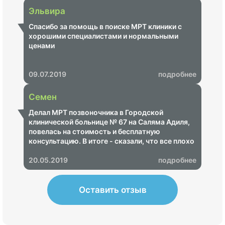
Эльвира
Спасибо за помощь в поиске МРТ клиники с
хорошими специалистами и нормальными
ценами
09.07.2019
подробнее
Семен
Делал МРТ позвоночника в Городской
клинической больнице № 67 на Саляма Адиля,
повелась на стоимость и бесплатную
консультацию. В итоге - сказали, что все плохо
и надо срочно пройти лечение, озвучили ценник
на 68 000 рублей. Показал своему неврологу -
20.05.2019
подробнее
итог - МРТ не информативное, пришлось
переделывать в другом центре, где показало,
что ничего страшного нет.
Оставить отзыв