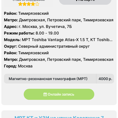
Район:
Тимирязевский
Метро:
Дмитровская, Петровский парк, Тимирязевская
Адрес:
г. Москва, ул. Вучетича, 7Б
Режим работы:
8.00 - 19.00
Модель:
МРТ Toshiba Vantage Atlas-X 1.5 Т, КТ Toshiba
Aquilion 64 среза, УЗИ
Округ:
Северный административный округ
Район:
Тимирязевский
Метро:
Дмитровская, Петровский парк, Тимирязевская
Город:
Москва
Магнитно-резонансная томография (МРТ)
4000 p.
Онлайн запись