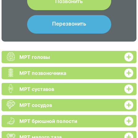
Позвонить
Перезвонить
МРТ головы
МРТ позвоночника
МРТ суставов
МРТ сосудов
МРТ брюшной полости
МРТ малого таза