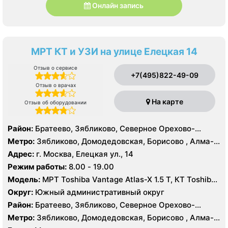
Онлайн запись
МРТ КТ и УЗИ на улице Елецкая 14
Отзыв о сервисе
+7(495)822-49-09
Отзыв о врачах
На карте
Отзыв об оборудовании
Район:
Братеево, Зябликово, Северное Орехово-
Борисово, Южное Орехово-Борисово
Метро:
Зябликово, Домодедовская, Борисово , Алма-
Атинская, Красногвардейская, Шипиловская
Адрес:
г. Москва, Елецкая ул., 14
Режим работы:
8.00 - 19.00
Модель:
МРТ Toshiba Vantage Atlas-X 1.5 Т, КТ Toshiba
AQUILION RXL 16 срезов, УЗИ
Округ:
Южный административный округ
Район:
Братеево, Зябликово, Северное Орехово-
Борисово, Южное Орехово-Борисово
Метро:
Зябликово, Домодедовская, Борисово , Алма-
Атинская, Красногвардейская, Шипиловская