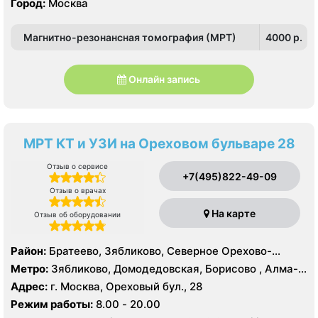
Город:
Москва
Магнитно-резонансная томография (МРТ)
4000 p.
Онлайн запись
МРТ КТ и УЗИ на Ореховом бульваре 28
Отзыв о сервисе
+7(495)822-49-09
Отзыв о врачах
На карте
Отзыв об оборудовании
Район:
Братеево, Зябликово, Северное Орехово-
Борисово, Южное Орехово-Борисово
Метро:
Зябликово, Домодедовская, Борисово , Алма-
Атинская, Красногвардейская, Шипиловская
Адрес:
г. Москва, Ореховый бул., 28
Режим работы:
8.00 - 20.00