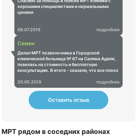
Спасибо за помощь в поиске МРТ клиники с
хорошими специалистами и нормальными
ценами
09.07.2019
подробнее
Семен
Делал МРТ позвоночника в Городской
клинической больнице № 67 на Саляма Адиля,
повелась на стоимость и бесплатную
консультацию. В итоге - сказали, что все плохо
и надо срочно пройти лечение, озвучили ценник
на 68 000 рублей. Показал своему неврологу -
20.05.2019
подробнее
итог - МРТ не информативное, пришлось
переделывать в другом центре, где показало,
что ничего страшного нет.
Оставить отзыв
МРТ рядом в соседних районах