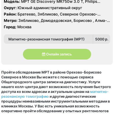
Модель:
МРТ GE Discovery MR750w 3.0 T, Philips
Achieva 1.5 T, КТ Philips Ingenuity Elite 128 срезов,
Округ:
Южный административный округ
Toshiba Aquilion 64 среза, Siemens Somatom Emotion 6
Район:
Братеево, Зябликово, Северное Орехово-
срезов
Борисово, Южное Орехово-Борисово
Метро:
Зябликово, Домодедовская, Борисово , Алма-
Атинская, Красногвардейская, Шипиловская
Город:
Москва
Магнитно-резонансная томография (МРТ)
5000 p.
Онлайн запись
Пройти обследование МРТ в районе Орехово-Борисово
Северное в Москве Вы можете с помощью сервиса
Общегородского центра записи на диагностику. Услуги
нашего колл-центра дают возможность получения быстрого
доступа ко всем адресам и актуальным ценам на
магнитно-
резонансную томографию
и другие диагностические
процедуры неинвазивными инструментальными методами в
клиниках Москвы. У Вас есть уникальная возможность
оперативно пройти обследование у опытных рентгенологов