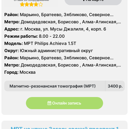
Район:
Марьино, Братеево, Зябликово, Северное
Орехово-Борисово, Южное Орехово-Борисово
Метро:
Домодедовская, Борисово , Алма-Атинская,
Красногвардейская, Марьино, Орехово, Шипиловская
Адрес:
г. Москва, ул. Мусы Джалиля, 4, корп. 6
Режим работы:
8.00 - 22.00
Модель:
МРТ Philips Achieva 1.5T
Округ:
Южный административный округ
Район:
Марьино, Братеево, Зябликово, Северное
Орехово-Борисово, Южное Орехово-Борисово
Метро:
Домодедовская, Борисово , Алма-Атинская,
Красногвардейская, Марьино, Орехово, Шипиловская
Город:
Москва
Магнитно-резонансная томография (МРТ)
3400 p.
Онлайн запись