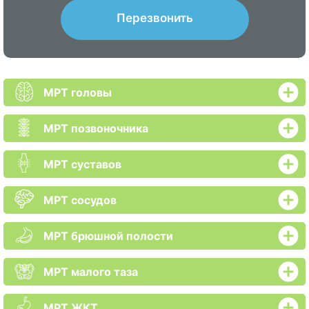
Перезвонить
МРТ головы
МРТ позвоночника
МРТ суставов
МРТ сосудов
МРТ брюшной полости
МРТ малого таза
МРТ ЖКТ