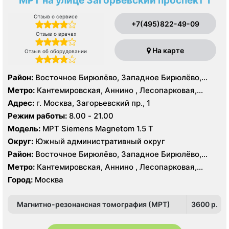
МРТ на улице Загорьевский проспект 1
Отзыв о сервисе
+7(495)822-49-09
Отзыв о врачах
На карте
Отзыв об оборудовании
Район:
Восточное Бирюлёво, Западное Бирюлёво,
Москворечье-Сабурово, Северное Орехово-Борисово,
Метро:
Кантемировская, Аннино , Лесопарковая,
Южное Орехово-Борисово, Царицыно, Северное
Пражская, Улица Академика Янгеля, Улица
Адрес:
г. Москва, Загорьевский пр., 1
Чертаново, Центральное Чертаново, Южное Чертаново
Старокачаловская, Царицыно, Южная
Режим работы:
8.00 - 21.00
, Южное Чертаново , Северное Бутово
Модель:
МРТ Siemens Magnetom 1.5 Т
Округ:
Южный административный округ
Район:
Восточное Бирюлёво, Западное Бирюлёво,
Москворечье-Сабурово, Северное Орехово-Борисово,
Метро:
Кантемировская, Аннино , Лесопарковая,
Южное Орехово-Борисово, Царицыно, Северное
Пражская, Улица Академика Янгеля, Улица
Город:
Москва
Чертаново, Центральное Чертаново, Южное Чертаново
Старокачаловская, Царицыно, Южная
, Южное Чертаново , Северное Бутово
Магнитно-резонансная томография (МРТ)
3600 p.