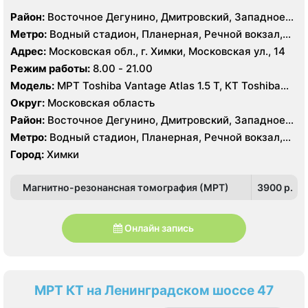
Район:
Восточное Дегунино, Дмитровский, Западное
Дегунино, Ховрино, Куркино, Северное Тушино, Южное
Метро:
Водный стадион, Планерная, Речной вокзал,
Тушино
Сходненская, Беломорская, Ховрино
Адрес:
Московская обл., г. Химки, Московская ул., 14
Режим работы:
8.00 - 21.00
Модель:
МРТ Toshiba Vantage Atlas 1.5 Т, КТ Toshiba
Aquilion 64 среза, УЗИ
Округ:
Московская область
Район:
Восточное Дегунино, Дмитровский, Западное
Дегунино, Ховрино, Куркино, Северное Тушино, Южное
Метро:
Водный стадион, Планерная, Речной вокзал,
Тушино
Сходненская, Беломорская, Ховрино
Город:
Химки
Магнитно-резонансная томография (МРТ)
3900 p.
Онлайн запись
МРТ КТ на Ленинградском шоссе 47