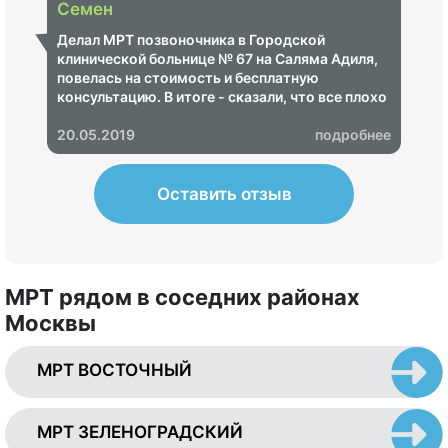
Семен
Делал МРТ позвоночника в Городской
клинической больнице № 67 на Саляма Адиля,
повелась на стоимость и бесплатную
консультацию. В итоге - сказали, что все плохо
и надо срочно пройти лечение, озвучили ценник
на 68 000 рублей. Показал своему неврологу -
20.05.2019
подробнее
итог - МРТ не информативное, пришлось
переделывать в другом центре, где показало,
что ничего страшного нет.
Оставить отзыв
МРТ рядом в соседних районах
Москвы
МРТ ВОСТОЧНЫЙ
МРТ ЗЕЛЕНОГРАДСКИЙ