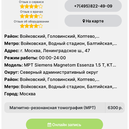
Отзыв о сервисе
+7(495)822-49-09
Отзыв о врачах
На карте
Отзыв об оборудовании
Район:
Войковский, Головинский, Коптево,
Левобережный, Ховрино
Метро:
Войковская, Водный стадион, Балтийская,
Коптево, Лихоборы, Речной вокзал, Стрешнево,
Адрес:
г. Москва, Ленинградское ш., 47
Беломорская, Ховрино
Режим работы:
00:00-24:00
Модель:
МРТ Siemens Magnetom Essenza 1.5 Т, КТ
SIEMENS Somatom Perspective 64 срезов
Округ:
Северный административный округ
Район:
Войковский, Головинский, Коптево,
Левобережный, Ховрино
Метро:
Войковская, Водный стадион, Балтийская,
Коптево, Лихоборы, Речной вокзал, Стрешнево,
Город:
Москва
Беломорская, Ховрино
Магнитно-резонансная томография (МРТ)
6300 p.
Онлайн запись