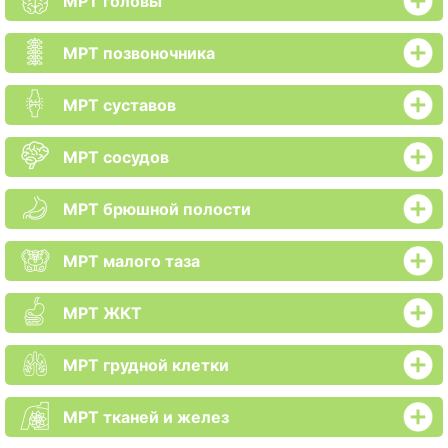
МРТ головы
МРТ позвоночника
МРТ суставов
МРТ сосудов
МРТ брюшной полости
МРТ малого таза
МРТ ЖКТ
МРТ грудной клетки
МРТ тканей и желез