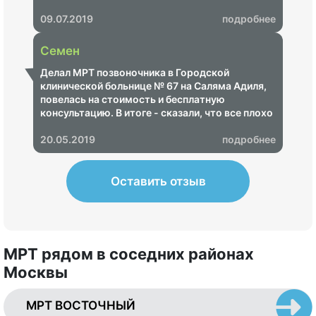
09.07.2019
подробнее
Семен
Делал МРТ позвоночника в Городской
клинической больнице № 67 на Саляма Адиля,
повелась на стоимость и бесплатную
консультацию. В итоге - сказали, что все плохо
и надо срочно пройти лечение, озвучили ценник
на 68 000 рублей. Показал своему неврологу -
20.05.2019
подробнее
итог - МРТ не информативное, пришлось
переделывать в другом центре, где показало,
что ничего страшного нет.
Оставить отзыв
МРТ рядом в соседних районах
Москвы
МРТ ВОСТОЧНЫЙ