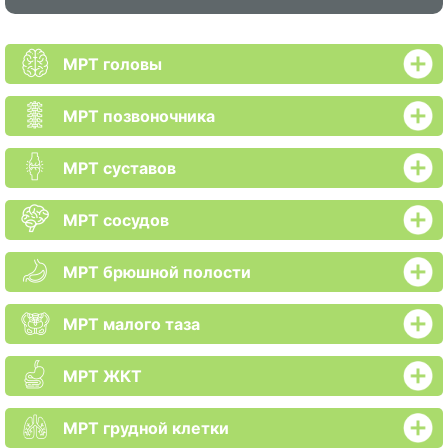
МРТ головы
МРТ позвоночника
МРТ суставов
МРТ сосудов
МРТ брюшной полости
МРТ малого таза
МРТ ЖКТ
МРТ грудной клетки