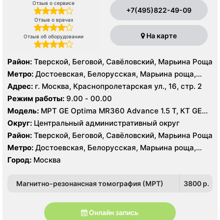
Отзыв о сервисе
+7(495)822-49-09
Отзыв о врачах
На карте
Отзыв об оборудовании
Район:
Тверской, Беговой, Савёловский, Марьина Роща
Метро:
Достоевская, Белорусская, Марьина роща,
Менделеевская, Новослободская, Проспект Мира,
Адрес:
г. Москва, Краснопролетарская ул., 16, стр. 2
Пушкинская, Савеловская, Сухаревская, Тверская,
Режим работы:
9.00 - 00.00
Трубная, Цветной бульвар, Чеховская
Модель:
МРТ GE Optima MR360 Advance 1.5 Т, КТ GE
Optima CT660 64 среза, УЗИ
Округ:
Центральный административный округ
Район:
Тверской, Беговой, Савёловский, Марьина Роща
Метро:
Достоевская, Белорусская, Марьина роща,
Менделеевская, Новослободская, Проспект Мира,
Город:
Москва
Пушкинская, Савеловская, Сухаревская, Тверская,
Трубная, Цветной бульвар, Чеховская
Магнитно-резонансная томография (МРТ)
3800 p.
Онлайн запись