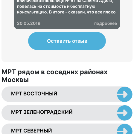
клинической больнице № 67 на Саляма Адиля,
повелась на стоимость и бесплатную
консультацию. В итоге - сказали, что все плохо
и надо срочно пройти лечение, озвучили ценник
на 68 000 рублей. Показал своему неврологу -
20.05.2019
подробнее
итог - МРТ не информативное, пришлось
переделывать в другом центре, где показало,
что ничего страшного нет.
Оставить отзыв
МРТ рядом в соседних районах
Москвы
МРТ ВОСТОЧНЫЙ
МРТ ЗЕЛЕНОГРАДСКИЙ
МРТ СЕВЕРНЫЙ