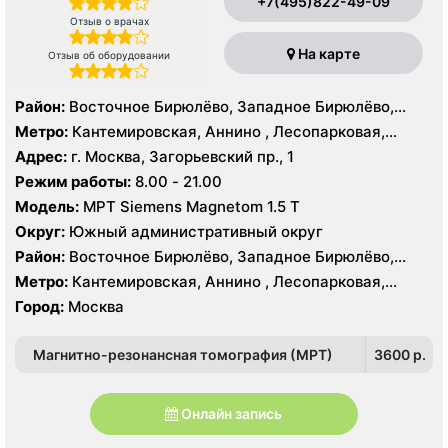
+7(495)822-49-09
Отзыв о врачах
На карте
Отзыв об оборудовании
Район:
Восточное Бирюлёво, Западное Бирюлёво,
Москворечье-Сабурово, Северное Орехово-Борисово,
Метро:
Кантемировская, Аннино , Лесопарковая,
Южное Орехово-Борисово, Царицыно, Северное
Пражская, Улица Академика Янгеля, Улица
Адрес:
г. Москва, Загорьевский пр., 1
Чертаново, Центральное Чертаново, Южное Чертаново
Старокачаловская, Царицыно, Южная
Режим работы:
8.00 - 21.00
, Южное Чертаново , Северное Бутово
Модель:
МРТ Siemens Magnetom 1.5 Т
Округ:
Южный административный округ
Район:
Восточное Бирюлёво, Западное Бирюлёво,
Москворечье-Сабурово, Северное Орехово-Борисово,
Метро:
Кантемировская, Аннино , Лесопарковая,
Южное Орехово-Борисово, Царицыно, Северное
Пражская, Улица Академика Янгеля, Улица
Город:
Москва
Чертаново, Центральное Чертаново, Южное Чертаново
Старокачаловская, Царицыно, Южная
, Южное Чертаново , Северное Бутово
Магнитно-резонансная томография (МРТ)
3600 p.
Онлайн запись