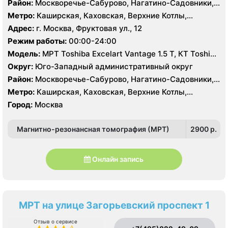
Район:
Москворечье-Сабурово, Нагатино-Садовники,
Нагатинский Затон, Нагорный , Царицыно, Северное
Метро:
Каширская, Каховская, Верхние Котлы,
Чертаново, Центральное Чертаново, Южное Чертаново
Варшавская, Академическая, Крымская, Нагатинская,
Адрес:
г. Москва, Фруктовая ул., 12
, Зюзино, Черёмушки
Нагорная, Нахимовский проспект, Профсоюзная,
Режим работы:
00:00-24:00
Севастопольская, Чертановская
Модель:
МРТ Toshiba Excelart Vantage 1.5 Т, КТ Toshiba
Aquilion 32 среза, УЗИ Toshiba Aplio 500, Medison
Округ:
Юго-Западный административный округ
Sonoace X8
Район:
Москворечье-Сабурово, Нагатино-Садовники,
Нагатинский Затон, Нагорный , Царицыно, Северное
Метро:
Каширская, Каховская, Верхние Котлы,
Чертаново, Центральное Чертаново, Южное Чертаново
Варшавская, Академическая, Крымская, Нагатинская,
Город:
Москва
, Зюзино, Черёмушки
Нагорная, Нахимовский проспект, Профсоюзная,
Севастопольская, Чертановская
Магнитно-резонансная томография (МРТ)
2900 p.
Онлайн запись
МРТ на улице Загорьевский проспект 1
Отзыв о сервисе