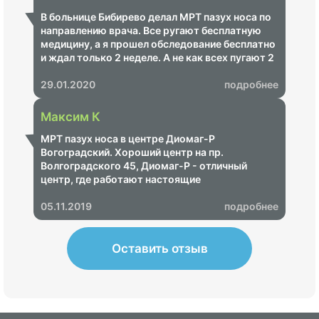
решите, работаете вы или нет, а потом
записывайте клиентов.
В больнице Бибирево делал МРТ пазух носа по
направлению врача. Все ругают бесплатную
медицину, а я прошел обследование бесплатно
и ждал только 2 неделе. А не как всех пугают 2
месяца. Никаких вопросов, никакой очереди.
Все цивильно.
29.01.2020
подробнее
Максим К
МРТ пазух носа в центре Диомаг-Р
Вогоградский. Хороший центр на пр.
Волгоградского 45, Диомаг-Р - отличный
центр, где работают настоящие
профессионалы, плюс очень приемлемые
цены! Рекомендую!!!
05.11.2019
подробнее
Оставить отзыв