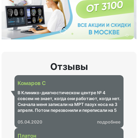
Отзывы
Комаров С
В Клинико-диагностическом центре № 4
совсем не знает, когда они работают, когда нет.
Сначала меня записали на МРТ пазух носа на 3
апреля. Потом перезвонили и переписали на 5
апреля, потом опять перезвонили и сказали,
что все-таки 3, но на 30 минут попозже. Потом
05.04.2020
подробнее
опять позвонили и сказали, а давайте все-таки
5 апреля. Я сказал, ну уж нет. Спасибо. Вы пока
Платон