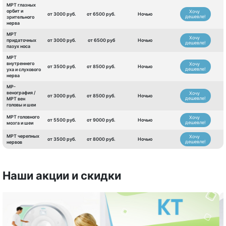
МРТ глазных
орбит и
Хочу
от 3000 руб.
от 6500 руб.
Ночью
дешевле!
зрительного
нерва
МРТ
Хочу
придаточных
от 3000 руб.
от 6500 руб
Ночью
дешевле!
пазух носа
МРТ
внутреннего
Хочу
от 3500 руб.
от 8500 руб.
Ночью
дешевле!
уха и слухового
нерва
МР-
венография /
Хочу
от 3000 руб.
от 8500 руб.
Ночью
дешевле!
МРТ вен
головы и шеи
МРТ головного
Хочу
от 5500 руб.
от 9000 руб.
Ночью
дешевле!
мозга и шеи
МРТ черепных
Хочу
от 3500 руб.
от 8000 руб.
Ночью
дешевле!
нервов
Наши акции и скидки