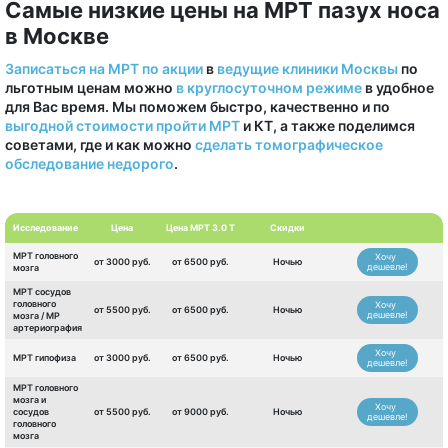
Самые низкие цены на МРТ пазух носа
в Москве
Записаться на МРТ по акции
в
ведущие клиники Москвы
по
льготным ценам можно
в круглосуточном режиме
в удобное
для Вас время. Мы поможем быстро, качественно и по
выгодной стоимости пройти МРТ
и КТ, а также поделимся
советами, где и как можно
сделать томографическое
обследование недорого
.
Исследование
Цена
Цена МРТ 3.0 Т
Скидки
МРТ головного
Хочу
от 3000 руб.
от 6500 руб.
Ночью
дешевле!
мозга
МРТ сосудов
головного
Хочу
от 5500 руб.
от 6500 руб.
Ночью
дешевле!
мозга / МР
артериография
Хочу
МРТ гипофиза
от 3000 руб.
от 6500 руб.
Ночью
дешевле!
МРТ головного
мозга и
Хочу
сосудов
от 5500 руб.
от 9000 руб.
Ночью
дешевле!
головного
мозга