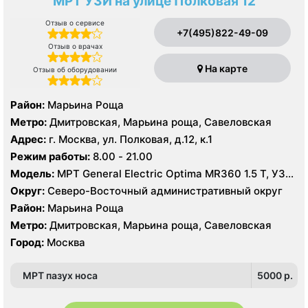
МРТ УЗИ на улице Полковая 12
Отзыв о сервисе
+7(495)822-49-09
Отзыв о врачах
На карте
Отзыв об оборудовании
Район:
Марьина Роща
Метро:
Дмитровская, Марьина роща, Савеловская
Адрес:
г. Москва, ул. Полковая, д.12, к.1
Режим работы:
8.00 - 21.00
Модель:
МРТ General Electric Optima MR360 1.5 Т, УЗИ
MINDRAY DC-70PRO X
Округ:
Северо-Восточный административный округ
Район:
Марьина Роща
Метро:
Дмитровская, Марьина роща, Савеловская
Город:
Москва
МРТ пазух носа
5000 p.