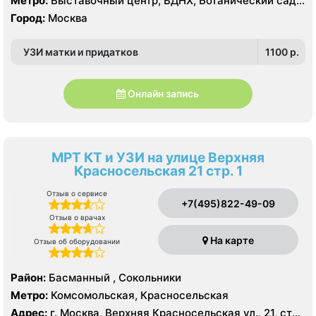
Метро:
Выставочный центр, ВДНХ, Ботанический сад,
Свиблово, Северный, Северное Медведково, Южное
Алексеевская, Ростокино, Телецентр, Улица
Город:
Москва
Медведково
Академика Королёва, Улица Милашенкова, Улица
Сергея Эйзенштейна, Фонвизинская
УЗИ матки и придатков
1100 p.
Онлайн запись
МРТ КТ и УЗИ на улице Верхняя
Красносельская 21 стр. 1
Отзыв о сервисе
+7(495)822-49-09
Отзыв о врачах
На карте
Отзыв об оборудовании
Район:
Басманный , Сокольники
Метро:
Комсомольская, Красносельская
Адрес:
г. Москва, Верхняя Красносельская ул., 21, стр.