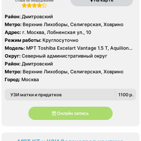
Отзыв об оборудовании
Район:
Дмитровский
Метро:
Верхние Лихоборы, Селигерская, Ховрино
Адрес:
г. Москва, Лобненская ул., 10
Режим работы:
Круглосуточно
Модель:
МРТ Toshiba Excelart Vantage 1.5 Т, Aquilion
Premium 160 срезов, Philips brilliance 16 срезов УЗИ
Округ:
Северный административный округ
Siemens Acuson S2000, GE Vivid E9
Район:
Дмитровский
Метро:
Верхние Лихоборы, Селигерская, Ховрино
Город:
Москва
УЗИ матки и придатков
1100 p.
Онлайн запись