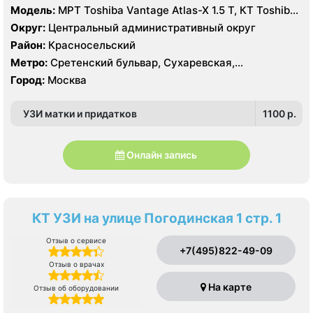
Модель:
МРТ Toshiba Vantage Atlas-X 1.5 Т, КТ Toshiba
Aquilion 64 среза, УЗИ
Округ:
Центральный административный округ
Район:
Красносельский
Метро:
Сретенский бульвар, Сухаревская,
Тургеневская
Город:
Москва
УЗИ матки и придатков
1100 p.
Онлайн запись
КТ УЗИ на улице Погодинская 1 стр. 1
Отзыв о сервисе
+7(495)822-49-09
Отзыв о врачах
На карте
Отзыв об оборудовании