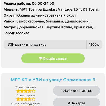
Павелецкая, Полянка, Серпуховская, Третьяковская,
Режим работы:
00:00-24:00
Тульская, Шаболовская
Модель:
МРТ Toshiba Excelart Vantage 1.5 Т, КТ Toshiba
Aquilion PRIME 160 срезов, УЗИ
Округ:
Южный административный округ
Район:
Замоскворечье, Якиманка, Даниловский,
Донской
Метро:
Добрынинская, Верхние Котлы, Крымская,
Ленинский проспект, Новокузнецкая, Октябрьская,
Город:
Москва
Павелецкая, Полянка, Серпуховская, Третьяковская,
Тульская, Шаболовская
УЗИ матки и придатков
1100 p.
Онлайн запись
МРТ КТ и УЗИ на улице Сормовская 9
Отзыв о сервисе
+7(495)822-49-09
Отзыв о врачах
На карте
Отзыв об оборудовании