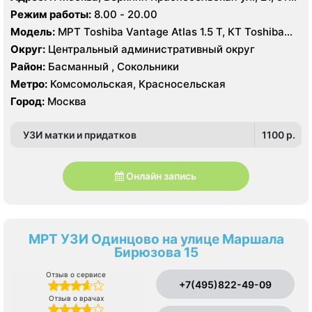
1
Режим работы:
8.00 - 20.00
Модель:
МРТ Toshiba Vantage Atlas 1.5 Т, КТ Toshiba
AQUILION RXL 16 срезов, УЗИ GE Logiq 7
Округ:
Центральный административный округ
Район:
Басманный , Сокольники
Метро:
Комсомольская, Красносельская
Город:
Москва
УЗИ матки и придатков
1100 p.
Онлайн запись
МРТ УЗИ Одинцово на улице Маршала
Бирюзова 15
Отзыв о сервисе
+7(495)822-49-09
Отзыв о врачах