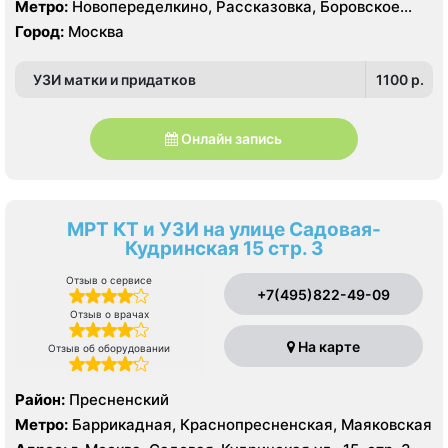
Метро:
Новопеределкино, Рассказовка, Боровское
шоссе
Город:
Москва
УЗИ матки и придатков
1100 p.
Онлайн запись
МРТ КТ и УЗИ на улице Садовая-
Кудринская 15 стр. 3
Отзыв о сервисе
+7(495)822-49-09
Отзыв о врачах
На карте
Отзыв об оборудовании
Район:
Пресненский
Метро:
Баррикадная, Краснопресненская, Маяковская