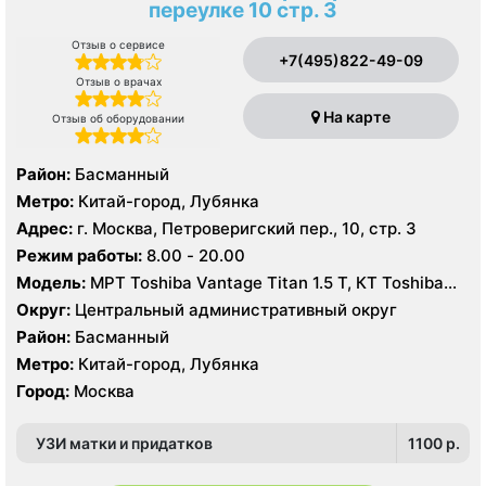
переулке 10 стр. 3
Отзыв о сервисе
+7(495)822-49-09
Отзыв о врачах
На карте
Отзыв об оборудовании
Район:
Басманный
Метро:
Китай-город, Лубянка
Адрес:
г. Москва, Петроверигский пер., 10, стр. 3
Режим работы:
8.00 - 20.00
Модель:
МРТ Toshiba Vantage Titan 1.5 Т, КТ Toshiba
Aquilion 64 среза
Округ:
Центральный административный округ
Район:
Басманный
Метро:
Китай-город, Лубянка
Город:
Москва
УЗИ матки и придатков
1100 p.