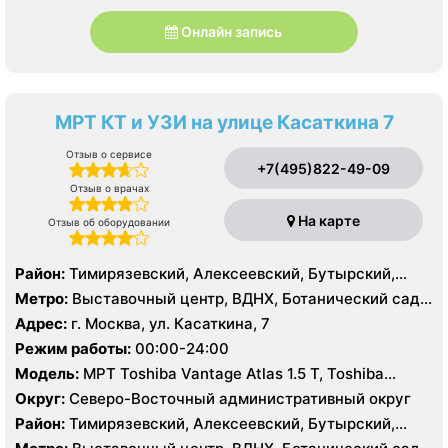
Онлайн запись
МРТ КТ и УЗИ на улице Касаткина 7
Отзыв о сервисе
+7(495)822-49-09
Отзыв о врачах
На карте
Отзыв об оборудовании
Район:
Тимирязевский, Алексеевский, Бутырский,
Марфино, Марьина Роща, Останкинский, Ростокино,
Метро:
Выставочный центр, ВДНХ, Ботанический сад,
Свиблово, Северный, Северное Медведково, Южное
Алексеевская, Ростокино, Телецентр, Улица
Адрес:
г. Москва, ул. Касаткина, 7
Медведково
Академика Королёва, Улица Милашенкова, Улица
Режим работы:
00:00-24:00
Сергея Эйзенштейна, Фонвизинская
Модель:
МРТ Toshiba Vantage Atlas 1.5 Т, Toshiba
Aquilion 64 среза, УЗИ
Округ:
Северо-Восточный административный округ
Район:
Тимирязевский, Алексеевский, Бутырский,
Марфино, Марьина Роща, Останкинский, Ростокино,