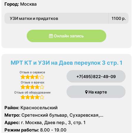
Город:
Москва
УЗИ матки и придатков
1100 p.
Онлайн запись
МРТ КТ и УЗИ на Даев переулок 3 стр. 1
Отзыв о сервисе
+7(495)822-49-09
Отзыв о врачах
На карте
Отзыв об оборудовании
Район:
Красносельский
Метро:
Сретенский бульвар, Сухаревская,
Тургеневская
Адрес:
г. Москва, Даев пер., 3, стр. 1
Режим работы:
8.00 - 19.00