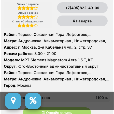
Отзыв о сервисе
+7(495)822-49-09
Отзыв о врачах
На карте
Отзыв об оборудовании
Район:
Перово, Соколиная Гора, Лефортово,
Нижегородский
Метро:
Андроновка, Авиамоторная , Нижегородская,
Площадь Ильича, Шоссе Энтузиастов
Адрес:
г. Москва, 2-я Кабельная ул., 2, стр. 37
Режим работы:
8.00 - 21.00
Модель:
МРТ Siemens Magnetom Aera 1.5 T, КТ
TOSHIBA Prime Aquilion 160 срезов, УЗИ GE LOGIQ S8
Округ:
Юго-Восточный административный округ
Район:
Перово, Соколиная Гора, Лефортово,
Нижегородский
Метро:
Андроновка, Авиамоторная , Нижегородская,
Площадь Ильича, Шоссе Энтузиастов
Город:
Москва
УЗИ матки и придатков
1100 p.
Онлайн запись