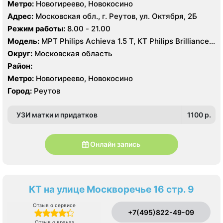
Метро:
Новогиреево, Новокосино
Адрес:
Московская обл., г. Реутов, ул. Октября, 2Б
Режим работы:
8.00 - 21.00
Модель:
МРТ Philips Achieva 1.5 T, КТ Philips Brilliance
64 среза, УЗИ GE Vivid T8
Округ:
Московская область
Район:
Метро:
Новогиреево, Новокосино
Город:
Реутов
УЗИ матки и придатков
1100 p.
Онлайн запись
КТ на улице Москворечье 16 стр. 9
Отзыв о сервисе
+7(495)822-49-09
Отзыв о врачах