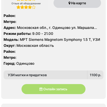
На карте
Отзыв об оборудовании
Район:
Метро:
Адрес:
Московская обл., г. Одинцово ул. Маршала
Бирюзова, 15
Режим работы:
9.00 - 21.00
Модель:
МРТ Siemens Magnetom Symphony 1.5 Т, УЗИ
Округ:
Московская область
Район:
Метро:
Город:
Одинцово
УЗИ матки и придатков
1100 p.
Онлайн запись