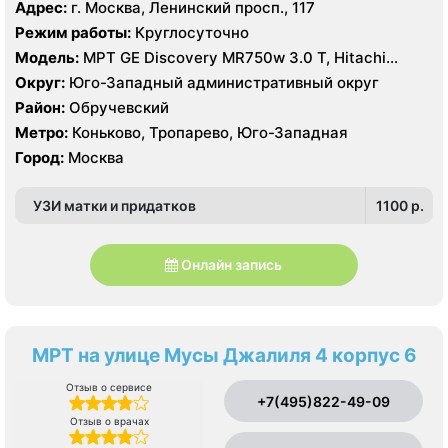
Адрес:
г. Москва, Ленинский просп., 117
Режим работы:
Круглосуточно
Модель:
МРТ GE Discovery MR750w 3.0 T, Hitachi
Aperto 0.4 Т, КТ GE LightSpeed 64 среза
Округ:
Юго-Западный административный округ
Район:
Обручевский
Метро:
Коньково, Тропарево, Юго-Западная
Город:
Москва
УЗИ матки и придатков
1100 p.
Онлайн запись
МРТ на улице Мусы Джалиля 4 корпус 6
Отзыв о сервисе
+7(495)822-49-09
Отзыв о врачах