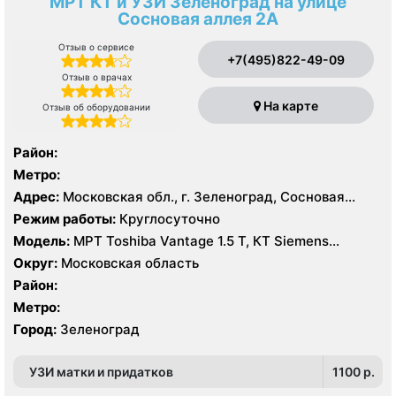
МРТ КТ и УЗИ Зеленоград на улице
Сосновая аллея 2А
Отзыв о сервисе
+7(495)822-49-09
Отзыв о врачах
На карте
Отзыв об оборудовании
Район:
Метро:
Адрес:
Московская обл., г. Зеленоград, Сосновая
аллея, 2А
Режим работы:
Круглосуточно
Модель:
МРТ Toshiba Vantage 1.5 Т, КТ Siemens
SOMATOM EMOTION 16 срезов, УЗИ
Округ:
Московская область
Район:
Метро:
Город:
Зеленоград
УЗИ матки и придатков
1100 p.