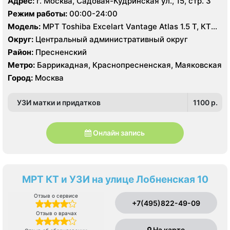
Адрес:
г. Москва, Садовая-Кудринская ул., 15, стр. 3
Режим работы:
00:00-24:00
Модель:
МРТ Toshiba Excelart Vantage Atlas 1.5 Т, КТ
Siemens Somatom 16 срезов, Toshiba Aquilion PRIME
Округ:
Центральный административный округ
160 срезов, УЗИ
Район:
Пресненский
Метро:
Баррикадная, Краснопресненская, Маяковская
Город:
Москва
УЗИ матки и придатков
1100 p.
Онлайн запись
МРТ КТ и УЗИ на улице Лобненская 10
Отзыв о сервисе
+7(495)822-49-09
Отзыв о врачах
На карте