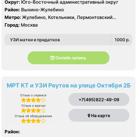
Округ:
Юго-Восточный административный округ
Район:
Выхино-Жулебино
Метро:
Жулебино, Котельники, Лермонтовский
проспект
Город:
Москва
УЗИ матки и придатков
1000 p.
Онлайн запись
МРТ КТ и УЗИ Реутов на улице Октября 2Б
Отзыв о сервисе
+7(495)822-49-09
Отзыв о врачах
На карте
Отзыв об оборудовании
Район: