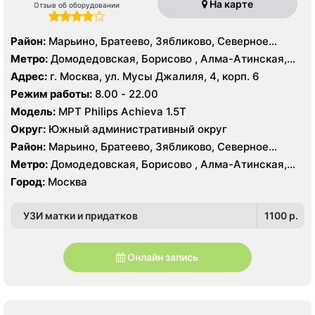
На карте
Отзыв об оборудовании
Район:
Марьино, Братеево, Зябликово, Северное
Орехово-Борисово, Южное Орехово-Борисово
Метро:
Домодедовская, Борисово , Алма-Атинская,
Красногвардейская, Марьино, Орехово, Шипиловская
Адрес:
г. Москва, ул. Мусы Джалиля, 4, корп. 6
Режим работы:
8.00 - 22.00
Модель:
МРТ Philips Achieva 1.5T
Округ:
Южный административный округ
Район:
Марьино, Братеево, Зябликово, Северное
Орехово-Борисово, Южное Орехово-Борисово
Метро:
Домодедовская, Борисово , Алма-Атинская,
Красногвардейская, Марьино, Орехово, Шипиловская
Город:
Москва
УЗИ матки и придатков
1100 p.
Онлайн запись