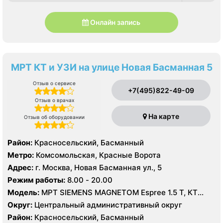
Онлайн запись
МРТ КТ и УЗИ на улице Новая Басманная 5
Отзыв о сервисе
+7(495)822-49-09
Отзыв о врачах
На карте
Отзыв об оборудовании
Район:
Красносельский, Басманный
Метро:
Комсомольская, Красные Ворота
Адрес:
г. Москва, Новая Басманная ул., 5
Режим работы:
8.00 - 20.00
Модель:
МРТ SIEMENS MAGNETOM Espree 1.5 Т, КТ
Toshiba Aquilion PRIME 160 срезов, УЗИ Hitachi-Aloka
Округ:
Центральный административный округ
Prosound Alpha7, GE LOGIQ S7
Район:
Красносельский, Басманный