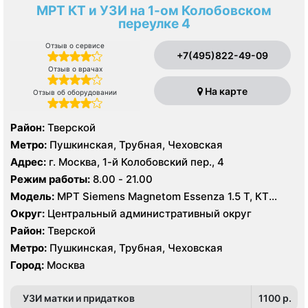
МРТ КТ и УЗИ на 1-ом Колобовском
переулке 4
Отзыв о сервисе
+7(495)822-49-09
Отзыв о врачах
На карте
Отзыв об оборудовании
Район:
Тверской
Метро:
Пушкинская, Трубная, Чеховская
Адрес:
г. Москва, 1-й Колобовский пер., 4
Режим работы:
8.00 - 21.00
Модель:
МРТ Siemens Magnetom Essenza 1.5 Т, КТ
Siemens Somatom Definition AS 64 среза, УЗИ
Округ:
Центральный административный округ
Район:
Тверской
Метро:
Пушкинская, Трубная, Чеховская
Город:
Москва
УЗИ матки и придатков
1100 p.