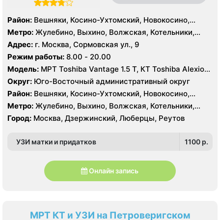
Район:
Вешняки, Косино-Ухтомский, Новокосино,
Выхино-Жулебино, Кузьминки, Люблино, Некрасовка,
Метро:
Жулебино, Выхино, Волжская, Котельники,
Печатники
Кузьминки, Нижегородская, Новогиреево, Печатники,
Адрес:
г. Москва, Сормовская ул., 9
Рязанский проспект, Текстильщики, Косино,
Режим работы:
8.00 - 20.00
Лухмановская, Окская, Улица Дмитриевского, Юго-
Модель:
МРТ Toshiba Vantage 1.5 Т, КТ Toshiba Alexion
Восточная, Некрасовка
16 срезов, УЗИ
Округ:
Юго-Восточный административный округ
Район:
Вешняки, Косино-Ухтомский, Новокосино,
Выхино-Жулебино, Кузьминки, Люблино, Некрасовка,
Метро:
Жулебино, Выхино, Волжская, Котельники,
Печатники
Кузьминки, Нижегородская, Новогиреево, Печатники,
Город:
Москва, Дзержинский, Люберцы, Реутов
Рязанский проспект, Текстильщики, Косино,
Лухмановская, Окская, Улица Дмитриевского, Юго-
УЗИ матки и придатков
1100 p.
Восточная, Некрасовка
Онлайн запись
МРТ КТ и УЗИ на Петроверигском