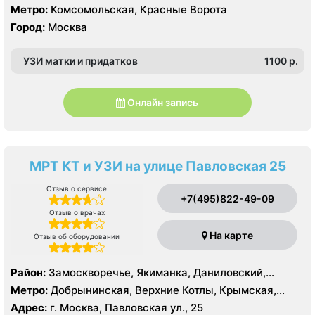
Метро:
Комсомольская, Красные Ворота
Город:
Москва
УЗИ матки и придатков
1100 p.
Онлайн запись
МРТ КТ и УЗИ на улице Павловская 25
Отзыв о сервисе
+7(495)822-49-09
Отзыв о врачах
На карте
Отзыв об оборудовании
Район:
Замоскворечье, Якиманка, Даниловский,
Донской
Метро:
Добрынинская, Верхние Котлы, Крымская,
Ленинский проспект, Новокузнецкая, Октябрьская,
Адрес:
г. Москва, Павловская ул., 25