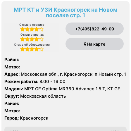
МРТ КТ и УЗИ Красногорск на Новом
поселке стр. 1
Отзыв о сервисе
+7(495)822-49-09
Отзыв о врачах
На карте
Отзыв об оборудовании
Район:
Метро:
Адрес:
Московская обл., г. Красногорск, п.Новый стр. 1
Режим работы:
8.00 - 19.00
Модель:
МРТ GE Optima MR360 Advance 1.5 Т, КТ GE
LightSpeed 64 среза, УЗИ
Округ:
Московская область
Район:
Метро:
Город:
Красногорск