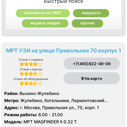
Быстрый поиск
бесплатно по ОМС
недорого
акции и скидки
срочно
МРТ УЗИ на улице Привольная 70 корпус 1
Отзыв о сервисе
+7(495)822-49-09
Отзыв о врачах
На карте
Отзыв об оборудовании
Район:
Выхино-Жулебино
Метро:
Жулебино, Котельники, Лермонтовский
проспект
Адрес:
г. Москва, Привольная ул., 70, корп. 1
Режим работы:
8.00 - 21.00
Модель:
МРТ MAGFINDER II 0.32 Т