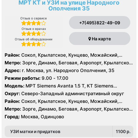
МРТ КТ и УЗИ на улице Народного
Ополчения 35
Отзыв о сервисе
+7(495)822-49-09
Отзыв о врачах
На карте
Отзыв об оборудовании
Район:
Сокол, Крылатское, Кунцево, Можайский,
Филёвский Парк, Покровское-Стрешнево, Северное
Метро:
Зорге, Динамо, Беговая, Аэропорт, Крылатское,
Тушино, Строгино, Хорошёво-Мнёвники, Щукино,
Молодежная, Октябрьское поле, Панфиловская,
Адрес:
г. Москва, ул. Народного Ополчения, 35
Южное Тушино
Петровский парк, Сокол, Стрешнево, Хорошево,
Режим работы:
9.00 - 17.00
Хорошевская, ЦСКА, Щукинская, Мнёвники
Модель:
МРТ Siemens Avanta 1.5 Т, КТ Siemens
SOMATOM Emotion 16 срезов, УЗИ
Округ:
Северо-Западный административный округ
Район:
Сокол, Крылатское, Кунцево, Можайский,
Филёвский Парк, Покровское-Стрешнево, Северное
Метро:
Зорге, Динамо, Беговая, Аэропорт, Крылатское,
Тушино, Строгино, Хорошёво-Мнёвники, Щукино,
Молодежная, Октябрьское поле, Панфиловская,
Город:
Москва, Одинцово
Южное Тушино
Петровский парк, Сокол, Стрешнево, Хорошево,
Хорошевская, ЦСКА, Щукинская, Мнёвники
УЗИ матки и придатков
1100 p.