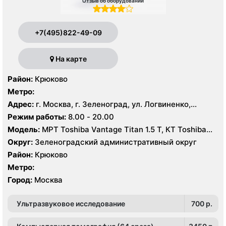
Отзыв об оборудовании
+7(495)822-49-09
На карте
Район:
Крюково
Метро:
Адрес:
г. Москва, г. Зеленоград, ул. Логвиненко,
корпус 1514
Режим работы:
8.00 - 20.00
Модель:
МРТ Toshiba Vantage Titan 1.5 Т, КТ Toshiba
Aquilion Prime CXL 32 среза, УЗИ Toshiba Aplio 500
Округ:
Зеленоградский административный округ
Район:
Крюково
Метро:
Город:
Москва
Ультразвуковое исследование
700 p.