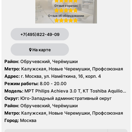
Отзыв о врачах
Отзыв об оборудовании
+7(495)822-49-09
На карте
Район:
Обручевский, Черёмушки
Метро:
Калужская, Новые Черемушки, Профсоюзная
Адрес:
г. Москва, ул. Намёткина, 16, корп. 4
Режим работы:
8.00 - 20.00
Модель:
МРТ Philips Achieva 3.0 T, КТ Toshiba Aquilion
Prime 160 срезов УЗИ GE Logiq-9, Philips iU22, Philips
Округ:
Юго-Западный административный округ
HDI 5000
Район:
Обручевский, Черёмушки
Метро:
Калужская, Новые Черемушки, Профсоюзная
Город:
Москва