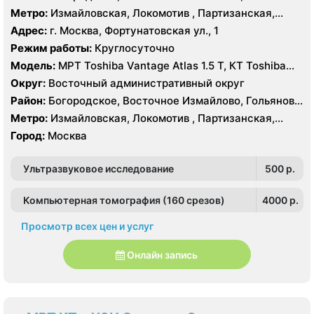
Измайлово, Соколиная Гора
Метро:
Измайловская, Локомотив , Партизанская,
Преображенская площадь, Черкизовская
Адрес:
г. Москва, Фортунатовская ул., 1
Режим работы:
Круглосуточно
Модель:
МРТ Toshiba Vantage Atlas 1.5 Т, КТ Toshiba
Aquilion Prime 160 срезов, Toshiba Aquilion CXL 128
Округ:
Восточный административный округ
срезов, Body Tom 32 среза УЗИ GE Voluson E8, GE Vivid
Район:
Богородское, Восточное Измайлово, Гольяново,
9
Измайлово, Соколиная Гора
Метро:
Измайловская, Локомотив , Партизанская,
Преображенская площадь, Черкизовская
Город:
Москва
Ультразвуковое исследование
500 p.
Компьютерная томография (160 срезов)
4000 p.
Просмотр всех цен и услуг
Онлайн запись