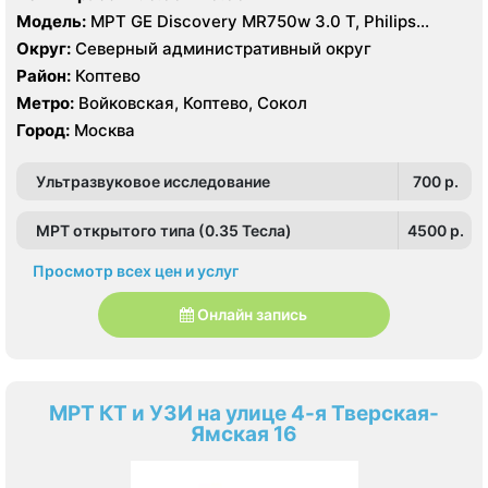
Модель:
МРТ GE Discovery MR750w 3.0 T, Philips
Ingenia 1.5 Т, GE Signa Ovation HDx 0.35T, КТ Philips
Округ:
Северный административный округ
Ingenuity Elite 128 срезов, GE LightSpeed 64 среза,
Район:
Коптево
Siemens SOMATOM Emotion 16 срезов
Метро:
Войковская, Коптево, Сокол
Город:
Москва
Ультразвуковое исследование
700 p.
МРТ открытого типа (0.35 Тесла)
4500 p.
Просмотр всех цен и услуг
Онлайн запись
МРТ КТ и УЗИ на улице 4-я Тверская-
Ямская 16