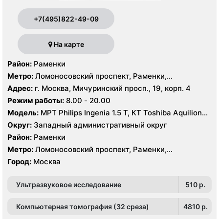
+7(495)822-49-09
На карте
Район:
Раменки
Метро:
Ломоносовский проспект, Раменки,
Мичуринский проспект
Адрес:
г. Москва, Мичуринский просп., 19, корп. 4
Режим работы:
8.00 - 20.00
Модель:
МРТ Philips Ingenia 1.5 T, КТ Toshiba Aquilion
32 среза, УЗИ GE Logiq-9, Philips iU22
Округ:
Западный административный округ
Район:
Раменки
Метро:
Ломоносовский проспект, Раменки,
Мичуринский проспект
Город:
Москва
Ультразвуковое исследование
510 p.
Компьютерная томография (32 среза)
4810 p.