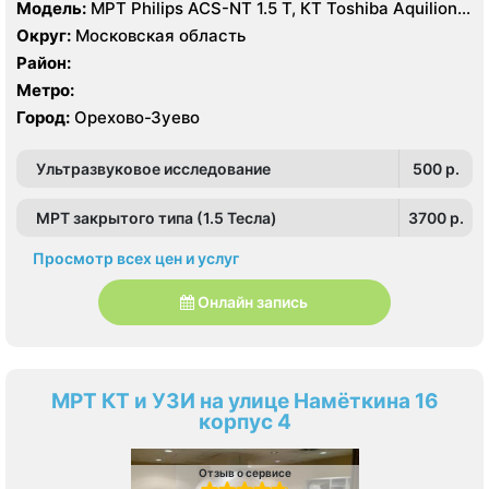
Модель:
МРТ Philips ACS-NT 1.5 Т, КТ Toshiba Aquilion
64 среза, УЗИ
Округ:
Московская область
Район:
Метро:
Город:
Орехово-Зуево
Ультразвуковое исследование
500 p.
МРТ закрытого типа (1.5 Тесла)
3700 p.
Просмотр всех цен и услуг
Онлайн запись
МРТ КТ и УЗИ на улице Намёткина 16
корпус 4
Отзыв о сервисе