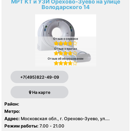
МРТ КТ и УЗИ Орехово-Зуево на улице
Володарского 14
Отзыв о сервисе
Отзыв о врачах
Отзыв об оборудовании
+7(495)822-49-09
На карте
Район:
Метро:
Адрес:
Московская обл., г. Орехово-Зуево, ул.
Володарского, 14
Режим работы:
7.00 - 21.00