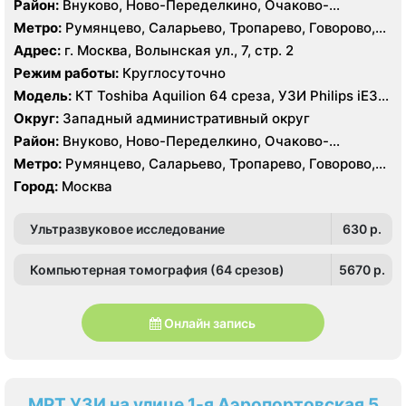
Район:
Внуково, Ново-Переделкино, Очаково-
Матвеевское, Проспект Вернадского, Солнцево,
Метро:
Румянцево, Саларьево, Тропарево, Говорово,
Тропарёво-Никулино
Рассказовка, Солнцево, Филатов Луг, Боровское
Адрес:
г. Москва, Волынская ул., 7, стр. 2
шоссе
Режим работы:
Круглосуточно
Модель:
КТ Toshiba Aquilion 64 среза, УЗИ Philips iE33,
GE Logiq P6, Medison MySono U5
Округ:
Западный административный округ
Район:
Внуково, Ново-Переделкино, Очаково-
Матвеевское, Проспект Вернадского, Солнцево,
Метро:
Румянцево, Саларьево, Тропарево, Говорово,
Тропарёво-Никулино
Рассказовка, Солнцево, Филатов Луг, Боровское
Город:
Москва
шоссе
Ультразвуковое исследование
630 p.
Компьютерная томография (64 срезов)
5670 p.
Онлайн запись
МРТ УЗИ на улице 1-я Аэропортовская 5