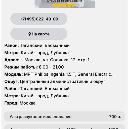
Отзыв об оборудовании
+7(495)822-49-09
На карте
Район:
Таганский, Басманный
Метро:
Китай-город, Лубянка
Адрес:
г. Москва, ул. Солянка, 12, стр. 1
Режим работы:
8.00 - 21.00
Модель:
МРТ Philips Ingenia 1.5 Т, General Electric
Healthcare 3.0 Т, КТ Philips Ingeniuty 64 среза, GE
Округ:
Центральный административный округ
Revolution evo 128 срезов, УЗИ Philips iE33 X-matrix
Район:
Таганский, Басманный
Метро:
Китай-город, Лубянка
Город:
Москва
Ультразвуковое исследование
700 p.