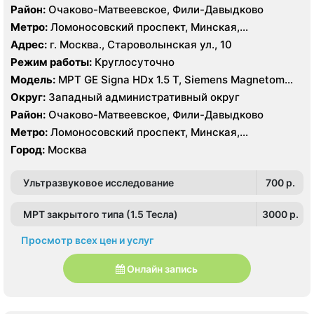
Район:
Очаково-Матвеевское, Фили-Давыдково
Метро:
Ломоносовский проспект, Минская,
Славянский бульвар
Адрес:
г. Москва., Староволынская ул., 10
Режим работы:
Круглосуточно
Модель:
МРТ GE Signa HDx 1.5 T, Siemens Magnetom
Harmony 1.0 Т, КТ GE Healthcare Optima CT660 64
Округ:
Западный административный округ
среза, GE Healthcare BrightSpeed 16 срезов, УЗИ
Район:
Очаково-Матвеевское, Фили-Давыдково
Hitachi Hi Vision Preirus, GE Voluson E8
Метро:
Ломоносовский проспект, Минская,
Славянский бульвар
Город:
Москва
Ультразвуковое исследование
700 p.
МРТ закрытого типа (1.5 Тесла)
3000 p.
Просмотр всех цен и услуг
Онлайн запись