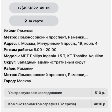
+7(495)822-49-09
На карте
Район:
Раменки
Метро:
Ломоносовский проспект, Раменки,
Мичуринский проспект
Адрес:
г. Москва, Мичуринский просп., 19, корп. 4
Режим работы:
8.00 - 20.00
Модель:
МРТ Philips Ingenia 1.5 T, КТ Toshiba Aquilion
32 среза, УЗИ GE Logiq-9, Philips iU22
Округ:
Западный административный округ
Район:
Раменки
Метро:
Ломоносовский проспект, Раменки,
Мичуринский проспект
Город:
Москва
Ультразвуковое исследование
510 p.
Компьютерная томография (32 среза)
4810 p.