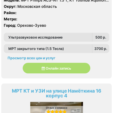
Модель:
МРТ Philips ACS-NT 1.5 Т, КТ Toshiba Aquilion
64 среза, УЗИ
Округ:
Московская область
Район:
Метро:
Город:
Орехово-Зуево
Ультразвуковое исследование
500 p.
МРТ закрытого типа (1.5 Тесла)
3700 p.
Просмотр всех цен и услуг
Онлайн запись
МРТ КТ и УЗИ на улице Намёткина 16
корпус 4
Отзыв о сервисе