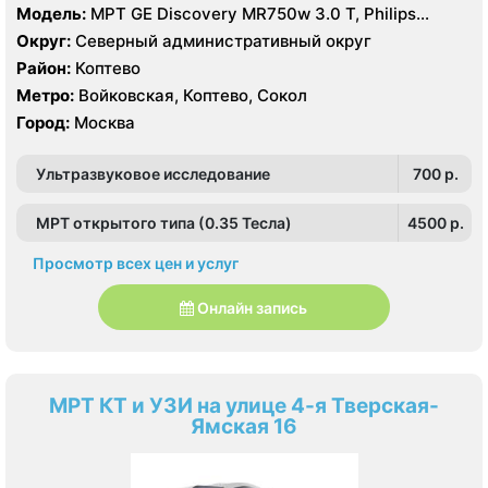
Модель:
МРТ GE Discovery MR750w 3.0 T, Philips
Ingenia 1.5 Т, GE Signa Ovation HDx 0.35T, КТ Philips
Округ:
Северный административный округ
Ingenuity Elite 128 срезов, GE LightSpeed 64 среза,
Район:
Коптево
Siemens SOMATOM Emotion 16 срезов
Метро:
Войковская, Коптево, Сокол
Город:
Москва
Ультразвуковое исследование
700 p.
МРТ открытого типа (0.35 Тесла)
4500 p.
Просмотр всех цен и услуг
Онлайн запись
МРТ КТ и УЗИ на улице 4-я Тверская-
Ямская 16