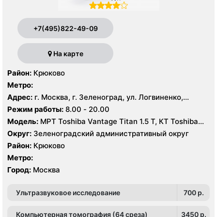
+7(495)822-49-09
На карте
Район:
Крюково
Метро:
Адрес:
г. Москва, г. Зеленоград, ул. Логвиненко,
корпус 1514
Режим работы:
8.00 - 20.00
Модель:
МРТ Toshiba Vantage Titan 1.5 Т, КТ Toshiba
Aquilion Prime CXL 32 среза, УЗИ Toshiba Aplio 500
Округ:
Зеленоградский административный округ
Район:
Крюково
Метро:
Город:
Москва
Ультразвуковое исследование
700 p.
Компьютерная томография (64 среза)
3450 p.