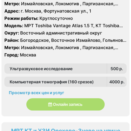
Измайлово, Соколиная Гора
Метро:
Измайловская, Локомотив , Партизанская,
Преображенская площадь, Черкизовская
Адрес:
г. Москва, Фортунатовская ул., 1
Режим работы:
Круглосуточно
Модель:
МРТ Toshiba Vantage Atlas 1.5 Т, КТ Toshiba
Aquilion Prime 160 срезов, Toshiba Aquilion CXL 128
Округ:
Восточный административный округ
срезов, Body Tom 32 среза УЗИ GE Voluson E8, GE Vivid
Район:
Богородское, Восточное Измайлово, Гольяново,
9
Измайлово, Соколиная Гора
Метро:
Измайловская, Локомотив , Партизанская,
Преображенская площадь, Черкизовская
Город:
Москва
Ультразвуковое исследование
500 p.
Компьютерная томография (160 срезов)
4000 p.
Просмотр всех цен и услуг
Онлайн запись
МРТ КТ и УЗИ Орехово-Зуево на улице