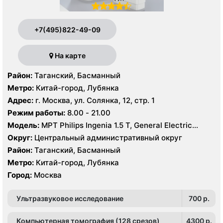
+7(495)822-49-09
На карте
Район:
Таганский, Басманный
Метро:
Китай-город, Лубянка
Адрес:
г. Москва, ул. Солянка, 12, стр. 1
Режим работы:
8.00 - 21.00
Модель:
МРТ Philips Ingenia 1.5 Т, General Electric
Healthcare 3.0 Т, КТ Philips Ingeniuty 64 среза, GE
Округ:
Центральный административный округ
Revolution evo 128 срезов, УЗИ Philips iE33 X-matrix
Район:
Таганский, Басманный
Метро:
Китай-город, Лубянка
Город:
Москва
Ультразвуковое исследование
700 p.
Компьютерная томография (128 срезов)
4300 p.