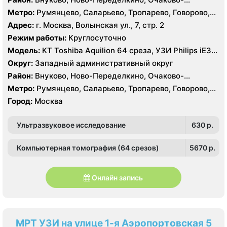
Матвеевское, Проспект Вернадского, Солнцево,
Метро:
Румянцево, Саларьево, Тропарево, Говорово,
Тропарёво-Никулино
Рассказовка, Солнцево, Филатов Луг, Боровское
Адрес:
г. Москва, Волынская ул., 7, стр. 2
шоссе
Режим работы:
Круглосуточно
Модель:
КТ Toshiba Aquilion 64 среза, УЗИ Philips iE33,
GE Logiq P6, Medison MySono U5
Округ:
Западный административный округ
Район:
Внуково, Ново-Переделкино, Очаково-
Матвеевское, Проспект Вернадского, Солнцево,
Метро:
Румянцево, Саларьево, Тропарево, Говорово,
Тропарёво-Никулино
Рассказовка, Солнцево, Филатов Луг, Боровское
Город:
Москва
шоссе
Ультразвуковое исследование
630 p.
Компьютерная томография (64 срезов)
5670 p.
Онлайн запись
МРТ УЗИ на улице 1-я Аэропортовская 5