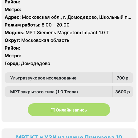
Район:
Метро:
Адрес:
Московская обл., г. Домодедово, Школьный пр.,
1
Режим работы:
8.00 - 20.00
Модель:
МРТ Siemens Magnetom Impact 1.0 Т
Округ:
Московская область
Район:
Метро:
Город:
Домодедово
Ультразвуковое исследование
700 p.
МРТ закрытого типа (1.0 Тесла)
3600 p.
Онлайн запись
МРТ КТ и УЗИ на улице Приорова 10