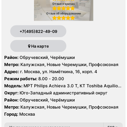
Отзыв о врачах
Отзыв об оборудовании
+7(495)822-49-09
На карте
Район:
Обручевский, Черёмушки
Метро:
Калужская, Новые Черемушки, Профсоюзная
Адрес:
г. Москва, ул. Намёткина, 16, корп. 4
Режим работы:
8.00 - 20.00
Модель:
МРТ Philips Achieva 3.0 T, КТ Toshiba Aquilion
Prime 160 срезов УЗИ GE Logiq-9, Philips iU22, Philips
Округ:
Юго-Западный административный округ
HDI 5000
Район:
Обручевский, Черёмушки
Метро:
Калужская, Новые Черемушки, Профсоюзная
Город:
Москва