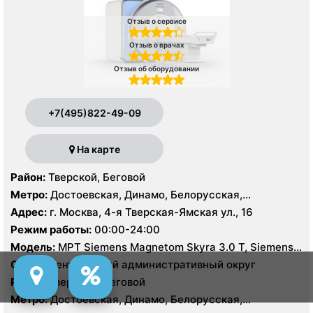
Отзыв о сервисе
Отзыв о врачах
Отзыв об оборудовании
+7(495)822-49-09
На карте
Район:
Тверской, Беговой
Метро:
Достоевская, Динамо, Белорусская,
Маяковская, Менделеевская, Новослободская,
Адрес:
г. Москва, 4-я Тверская-Ямская ул., 16
Пушкинская, Савеловская, Тверская, Трубная,
Режим работы:
00:00-24:00
Чеховская
Модель:
МРТ Siemens Magnetom Skyra 3.0 Т, Siemens
Magnetom Aera 1.5 Т, GE Brivo MR 355 1.5 Т, КТ GE
Округ:
Центральный административный округ
Revolution CT ES 256 срезов, Siemens Somatom
Район:
Тверской, Беговой
Definition AS 128 срезов, УЗИ PHILIPS EPIQ 7, GE Logiq
Метро:
Достоевская, Динамо, Белорусская,
9, Hitachi-Aloka Prosound Alpha7, GE LOGIQ S7
Маяковская, Менделеевская, Новослободская,