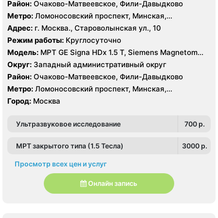
Район:
Очаково-Матвеевское, Фили-Давыдково
Метро:
Ломоносовский проспект, Минская,
Славянский бульвар
Адрес:
г. Москва., Староволынская ул., 10
Режим работы:
Круглосуточно
Модель:
МРТ GE Signa HDx 1.5 T, Siemens Magnetom
Harmony 1.0 Т, КТ GE Healthcare Optima CT660 64
Округ:
Западный административный округ
среза, GE Healthcare BrightSpeed 16 срезов, УЗИ
Район:
Очаково-Матвеевское, Фили-Давыдково
Hitachi Hi Vision Preirus, GE Voluson E8
Метро:
Ломоносовский проспект, Минская,
Славянский бульвар
Город:
Москва
Ультразвуковое исследование
700 p.
МРТ закрытого типа (1.5 Тесла)
3000 p.
Просмотр всех цен и услуг
Онлайн запись