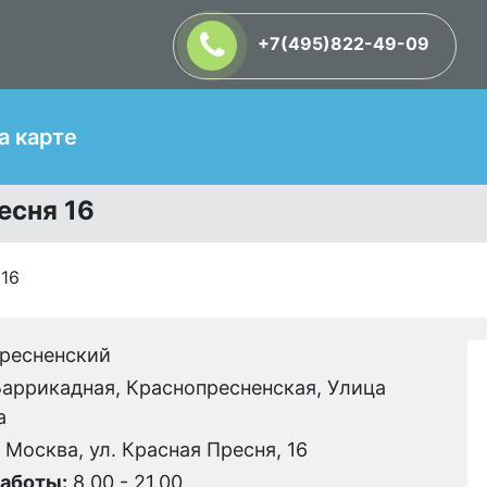
+7(495)822-49-09
Т
а карте
есня 16
 16
ресненский
аррикадная, Краснопресненская, Улица
а
. Москва, ул. Красная Пресня, 16
аботы:
8.00 - 21.00