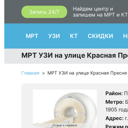
Найдем центр и
Запись 24/7
запишем на МРТ и К
МРТ
УЗИ
КТ
СКИДКИ
Н
МРТ УЗИ на улице Красная Пр
Главная
МРТ УЗИ на улице Красная Пресня
Район:
П
Метро:
Б
1905 год
Адрес:
г
Отзыв о сервисе
Режим р