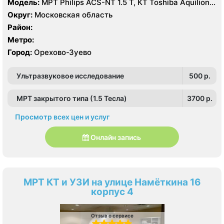
Модель:
МРТ Philips ACS-NT 1.5 Т, КТ Toshiba Aquilion
64 среза, УЗИ
Округ:
Московская область
Район:
Метро:
Город:
Орехово-Зуево
Ультразвуковое исследование
500 p.
МРТ закрытого типа (1.5 Тесла)
3700 p.
Просмотр всех цен и услуг
Онлайн запись
МРТ КТ и УЗИ на улице Намёткина 16
корпус 4
Отзыв о сервисе