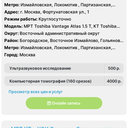
Измайлово, Соколиная Гора
Метро:
Измайловская, Локомотив , Партизанская,
Преображенская площадь, Черкизовская
Адрес:
г. Москва, Фортунатовская ул., 1
Режим работы:
Круглосуточно
Модель:
МРТ Toshiba Vantage Atlas 1.5 Т, КТ Toshiba
Aquilion Prime 160 срезов, Toshiba Aquilion CXL 128
Округ:
Восточный административный округ
срезов, Body Tom 32 среза УЗИ GE Voluson E8, GE Vivid
Район:
Богородское, Восточное Измайлово, Гольяново,
9
Измайлово, Соколиная Гора
Метро:
Измайловская, Локомотив , Партизанская,
Преображенская площадь, Черкизовская
Город:
Москва
Ультразвуковое исследование
500 p.
Компьютерная томография (160 срезов)
4000 p.
Просмотр всех цен и услуг
Онлайн запись