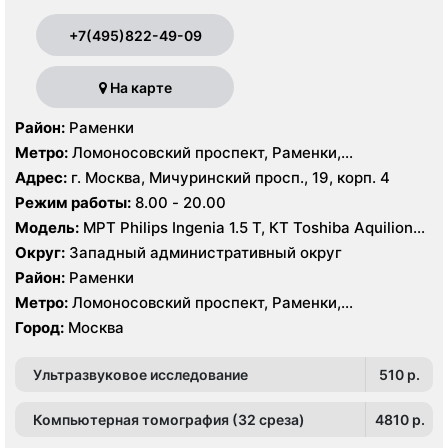
+7(495)822-49-09
На карте
Район:
Раменки
Метро:
Ломоносовский проспект, Раменки,
Мичуринский проспект
Адрес:
г. Москва, Мичуринский просп., 19, корп. 4
Режим работы:
8.00 - 20.00
Модель:
МРТ Philips Ingenia 1.5 T, КТ Toshiba Aquilion
32 среза, УЗИ GE Logiq-9, Philips iU22
Округ:
Западный административный округ
Район:
Раменки
Метро:
Ломоносовский проспект, Раменки,
Мичуринский проспект
Город:
Москва
Ультразвуковое исследование
510 p.
Компьютерная томография (32 среза)
4810 p.