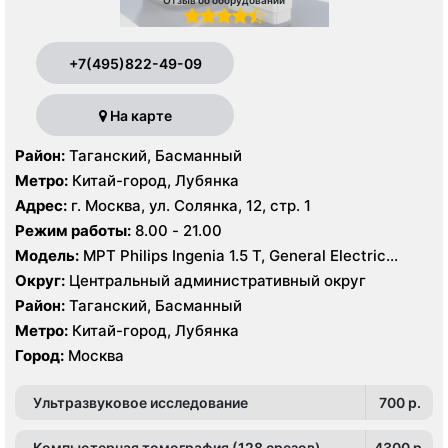
+7(495)822-49-09
На карте
Район:
Таганский, Басманный
Метро:
Китай-город, Лубянка
Адрес:
г. Москва, ул. Солянка, 12, стр. 1
Режим работы:
8.00 - 21.00
Модель:
МРТ Philips Ingenia 1.5 Т, General Electric
Healthcare 3.0 Т, КТ Philips Ingeniuty 64 среза, GE
Округ:
Центральный административный округ
Revolution evo 128 срезов, УЗИ Philips iE33 X-matrix
Район:
Таганский, Басманный
Метро:
Китай-город, Лубянка
Город:
Москва
Ультразвуковое исследование
700 p.
Компьютерная томография (128 срезов)
4300 p.