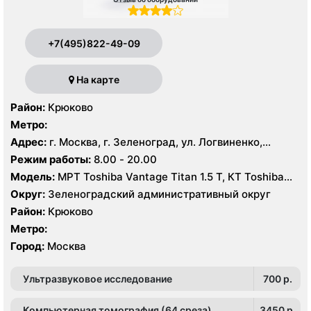
+7(495)822-49-09
На карте
Район:
Крюково
Метро:
Адрес:
г. Москва, г. Зеленоград, ул. Логвиненко,
корпус 1514
Режим работы:
8.00 - 20.00
Модель:
МРТ Toshiba Vantage Titan 1.5 Т, КТ Toshiba
Aquilion Prime CXL 32 среза, УЗИ Toshiba Aplio 500
Округ:
Зеленоградский административный округ
Район:
Крюково
Метро:
Город:
Москва
Ультразвуковое исследование
700 p.
Компьютерная томография (64 среза)
3450 p.