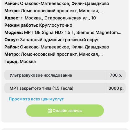
Район:
Очаково-Матвеевское, Фили-Давыдково
Метро:
Ломоносовский проспект, Минская,
Славянский бульвар
Адрес:
г. Москва., Староволынская ул., 10
Режим работы:
Круглосуточно
Модель:
МРТ GE Signa HDx 1.5 T, Siemens Magnetom
Harmony 1.0 Т, КТ GE Healthcare Optima CT660 64
Округ:
Западный административный округ
среза, GE Healthcare BrightSpeed 16 срезов, УЗИ
Район:
Очаково-Матвеевское, Фили-Давыдково
Hitachi Hi Vision Preirus, GE Voluson E8
Метро:
Ломоносовский проспект, Минская,
Славянский бульвар
Город:
Москва
Ультразвуковое исследование
700 p.
МРТ закрытого типа (1.5 Тесла)
3000 p.
Просмотр всех цен и услуг
Онлайн запись