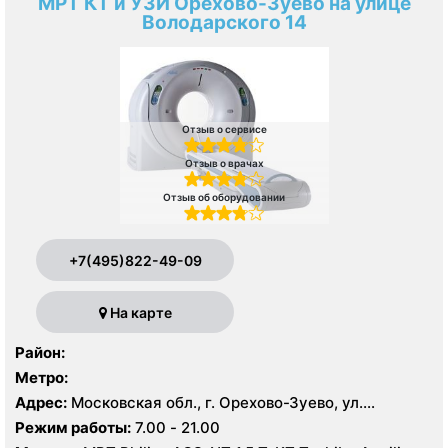
МРТ КТ и УЗИ Орехово-Зуево на улице
Володарского 14
Отзыв о сервисе
Отзыв о врачах
Отзыв об оборудовании
+7(495)822-49-09
На карте
Район:
Метро:
Адрес:
Московская обл., г. Орехово-Зуево, ул.
Володарского, 14
Режим работы:
7.00 - 21.00