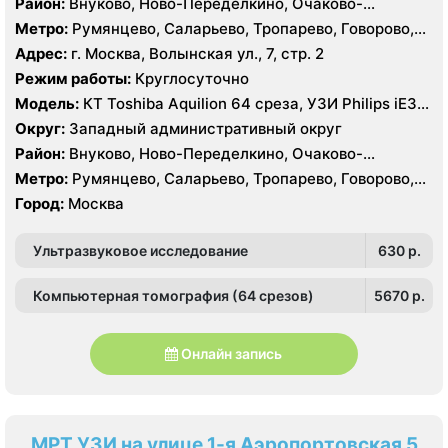
Район:
Внуково, Ново-Переделкино, Очаково-
Матвеевское, Проспект Вернадского, Солнцево,
Метро:
Румянцево, Саларьево, Тропарево, Говорово,
Тропарёво-Никулино
Рассказовка, Солнцево, Филатов Луг, Боровское
Адрес:
г. Москва, Волынская ул., 7, стр. 2
шоссе
Режим работы:
Круглосуточно
Модель:
КТ Toshiba Aquilion 64 среза, УЗИ Philips iE33,
GE Logiq P6, Medison MySono U5
Округ:
Западный административный округ
Район:
Внуково, Ново-Переделкино, Очаково-
Матвеевское, Проспект Вернадского, Солнцево,
Метро:
Румянцево, Саларьево, Тропарево, Говорово,
Тропарёво-Никулино
Рассказовка, Солнцево, Филатов Луг, Боровское
Город:
Москва
шоссе
Ультразвуковое исследование
630 p.
Компьютерная томография (64 срезов)
5670 p.
Онлайн запись
МРТ УЗИ на улице 1-я Аэропортовская 5