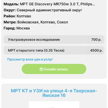
Модель:
МРТ GE Discovery MR750w 3.0 T, Philips
Ingenia 1.5 Т, GE Signa Ovation HDx 0.35T, КТ Philips
Округ:
Северный административный округ
Ingenuity Elite 128 срезов, GE LightSpeed 64 среза,
Район:
Коптево
Siemens SOMATOM Emotion 16 срезов
Метро:
Войковская, Коптево, Сокол
Город:
Москва
Ультразвуковое исследование
700 p.
МРТ открытого типа (0.35 Тесла)
4500 p.
Просмотр всех цен и услуг
Онлайн запись
МРТ КТ и УЗИ на улице 4-я Тверская-
Ямская 16