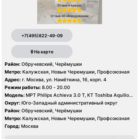
Отзыв о врачах
Отзыв об оборудовании
+7(495)822-49-09
На карте
Район:
Обручевский, Черёмушки
Метро:
Калужская, Новые Черемушки, Профсоюзная
Адрес:
г. Москва, ул. Намёткина, 16, корп. 4
Режим работы:
8.00 - 20.00
Модель:
МРТ Philips Achieva 3.0 T, КТ Toshiba Aquilion
Prime 160 срезов УЗИ GE Logiq-9, Philips iU22, Philips
Округ:
Юго-Западный административный округ
HDI 5000
Район:
Обручевский, Черёмушки
Метро:
Калужская, Новые Черемушки, Профсоюзная
Город:
Москва