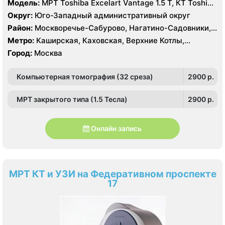
Модель:
МРТ Toshiba Excelart Vantage 1.5 Т, КТ Toshiba
Aquilion 32 среза, УЗИ Toshiba Aplio 500, Medison
Округ:
Юго-Западный административный округ
Sonoace X8
Район:
Москворечье-Сабурово, Нагатино-Садовники,
Нагатинский Затон, Нагорный , Царицыно, Северное
Метро:
Каширская, Каховская, Верхние Котлы,
Чертаново, Центральное Чертаново, Южное Чертаново
Варшавская, Академическая, Крымская, Нагатинская,
Город:
Москва
, Зюзино, Черёмушки
Нагорная, Нахимовский проспект, Профсоюзная,
Севастопольская, Чертановская
Компьютерная томография (32 среза)
2900 p.
МРТ закрытого типа (1.5 Тесла)
2900 p.
Онлайн запись
МРТ КТ и УЗИ на Федеративном проспекте
17