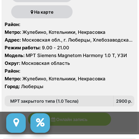
На карте
Район:
Метро:
Жулебино, Котельники, Некрасовка
Адрес:
Московская обл., г. Люберцы, Хлебозаводская
ул. 10
Режим работы:
9.00 - 21.00
Модель:
МРТ Siemens Magnetom Harmony 1.0 Т, УЗИ
Округ:
Московская область
Район:
Метро:
Жулебино, Котельники, Некрасовка
Город:
Люберцы
МРТ закрытого типа (1.0 Тесла)
2900 p.
Онлайн запись