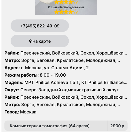
Отзыв об оборудовании
+7(495)822-49-09
На карте
Район:
Пресненский, Войковский, Сокол, Хорошёвский,
Крылатское, Кунцево, Филёвский Парк, Северное
Метро:
Зорге, Беговая, Крылатское, Молодежная,
Тушино, Строгино, Хорошёво-Мнёвники, Щукино,
Октябрьское поле, Панфиловская, Полежаевская,
Адрес:
г. Москва, ул. Саляма Адиля, 2
Южное Тушино
Хорошево, Хорошевская, ЦСКА, Щукинская, Мнёвники,
Режим работы:
8.00 - 19.00
Народное Ополчение
Модель:
МРТ Philips Achieva 1.5 T, КТ Philips Brilliance
64 среза, УЗИ GE Voluson E8, ESAOTE MYLAB TWICE
Округ:
Северо-Западный административный округ
Район:
Пресненский, Войковский, Сокол, Хорошёвский,
Крылатское, Кунцево, Филёвский Парк, Северное
Метро:
Зорге, Беговая, Крылатское, Молодежная,
Тушино, Строгино, Хорошёво-Мнёвники, Щукино,
Октябрьское поле, Панфиловская, Полежаевская,
Город:
Москва
Южное Тушино
Хорошево, Хорошевская, ЦСКА, Щукинская, Мнёвники,
Народное Ополчение
Компьютерная томография (64 среза)
2900 p.