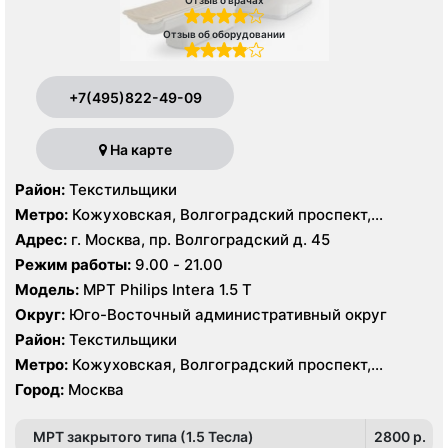
Отзыв о врачах
Отзыв об оборудовании
+7(495)822-49-09
На карте
Район:
Текстильщики
Метро:
Кожуховская, Волгоградский проспект,
Текстильщики
Адрес:
г. Москва, пр. Волгоградский д. 45
Режим работы:
9.00 - 21.00
Модель:
МРТ Philips Intera 1.5 T
Округ:
Юго-Восточный административный округ
Район:
Текстильщики
Метро:
Кожуховская, Волгоградский проспект,
Текстильщики
Город:
Москва
МРТ закрытого типа (1.5 Тесла)
2800 p.