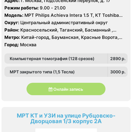
Адрес:
г. Москва, Подсосенский переулок, д. 17
Сретенский бульвар, Таганская, Чкаловская
Режим работы:
9.00 - 21.00
Модель:
МРТ Philips Achieva Intera 1.5 T, КТ Toshiba
Aquilion CXL 128 срезов, УЗИ
Округ:
Центральный административный округ
Район:
Красносельский, Таганский, Басманный ,
Тверской
Метро:
Китай-город, Бауманская, Красные Ворота,
Кузнецкий мост, Курская, Лубянка, Площадь Ильича,
Город:
Москва
Сретенский бульвар, Таганская, Чкаловская
Компьютерная томография (128 срезов)
2890 p.
МРТ закрытого типа (1,5 Тесла)
3000 p.
Онлайн запись
МРТ КТ и УЗИ на улице Рубцовско-
Дворцовая 1/3 корпус 2А