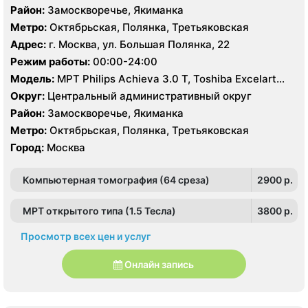
Район:
Замоскворечье, Якиманка
Метро:
Октябрьская, Полянка, Третьяковская
Адрес:
г. Москва, ул. Большая Полянка, 22
Режим работы:
00:00-24:00
Модель:
МРТ Philips Achieva 3.0 Т, Toshiba Excelart
Vantage 1.5 Т, КТ Philips Brilliance CT 64 среза, Philips
Округ:
Центральный административный округ
Brilliance CT16 срезов, УЗИ Philips HD15
Район:
Замоскворечье, Якиманка
Метро:
Октябрьская, Полянка, Третьяковская
Город:
Москва
Компьютерная томография (64 среза)
2900 p.
МРТ открытого типа (1.5 Тесла)
3800 p.
Просмотр всех цен и услуг
Онлайн запись