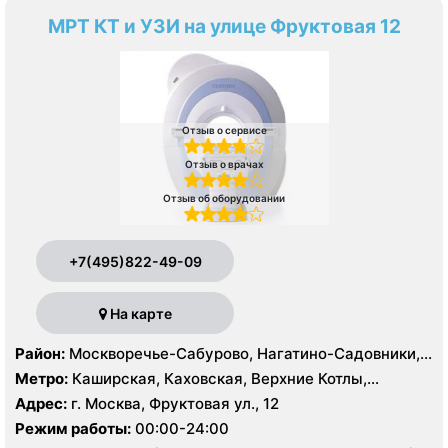
МРТ КТ и УЗИ на улице Фруктовая 12
Отзыв о сервисе
Отзыв о врачах
Отзыв об оборудовании
+7(495)822-49-09
На карте
Район:
Москворечье-Сабурово, Нагатино-Садовники,
Нагатинский Затон, Нагорный , Царицыно, Северное
Метро:
Каширская, Каховская, Верхние Котлы,
Чертаново, Центральное Чертаново, Южное Чертаново
Варшавская, Академическая, Крымская, Нагатинская,
Адрес:
г. Москва, Фруктовая ул., 12
, Зюзино, Черёмушки
Нагорная, Нахимовский проспект, Профсоюзная,
Режим работы:
00:00-24:00
Севастопольская, Чертановская