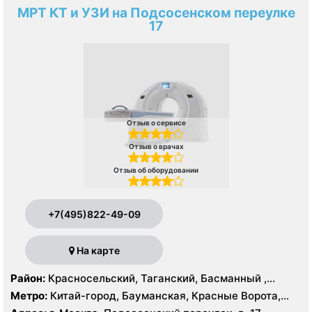
МРТ КТ и УЗИ на Подсосенском переулке
17
Отзыв о сервисе
Отзыв о врачах
Отзыв об оборудовании
+7(495)822-49-09
На карте
Район:
Красносельский, Таганский, Басманный ,
Тверской
Метро:
Китай-город, Бауманская, Красные Ворота,
Кузнецкий мост, Курская, Лубянка, Площадь Ильича,