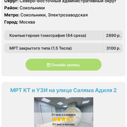
Округ:
Северо-Восточный административный округ
Район:
Сокольники
Метро:
Сокольники, Электрозаводская
Город:
Москва
Компьютерная томография (64 среза)
2890 p.
МРТ закрытого типа (1.5 Тесла)
3100 p.
Онлайн запись
МРТ КТ и УЗИ на улице Саляма Адиля 2
Отзыв о сервисе
Отзыв о врачах