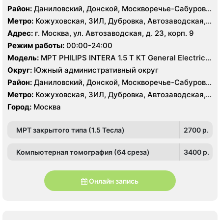
Район:
Даниловский, Донской, Москворечье-Сабурово,
Нагатино-Садовники, Нагатинский Затон, Нагорный
Метро:
Кожуховская, ЗИЛ, Дубровка, Автозаводская,
Нагатинская, Технопарк, Тульская, Угрешская
Адрес:
г. Москва, ул. Автозаводская, д. 23, корп. 9
Режим работы:
00:00-24:00
Модель:
МРТ PHILIPS INTERA 1.5 T КТ General Electric
LIGHT SPEED 64 среза
Округ:
Южный административный округ
Район:
Даниловский, Донской, Москворечье-Сабурово,
Нагатино-Садовники, Нагатинский Затон, Нагорный
Метро:
Кожуховская, ЗИЛ, Дубровка, Автозаводская,
Нагатинская, Технопарк, Тульская, Угрешская
Город:
Москва
МРТ закрытого типа (1.5 Тесла)
2700 p.
Компьютерная томография (64 среза)
3400 p.
Онлайн запись