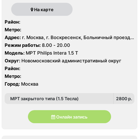
На карте
Район:
Метро:
Адрес:
г. Москва, г. Воскресенск, Больничный проезд,
д. 1, корп. 8
Режим работы:
8.00 - 20.00
Модель:
МРТ Philips Intera 1.5 T
Округ:
Новомосковский административный округ
Район:
Метро:
Город:
Москва
МРТ закрытого типа (1.5 Тесла)
2800 p.
Онлайн запись