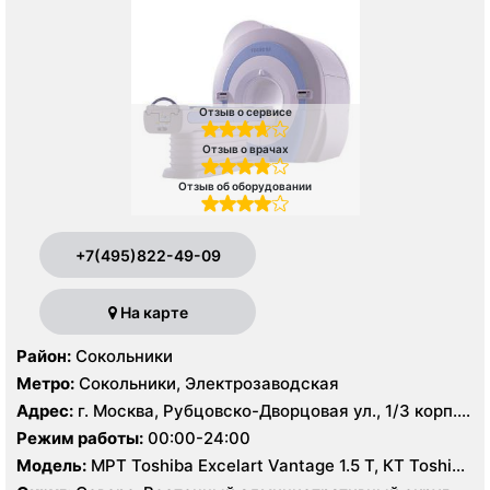
Отзыв о сервисе
Отзыв о врачах
Отзыв об оборудовании
+7(495)822-49-09
На карте
Район:
Сокольники
Метро:
Сокольники, Электрозаводская
Адрес:
г. Москва, Рубцовско-Дворцовая ул., 1/3 корп.
2А
Режим работы:
00:00-24:00
Модель:
МРТ Toshiba Excelart Vantage 1.5 Т, КТ Toshiba
Aquilion 64 среза, УЗИ