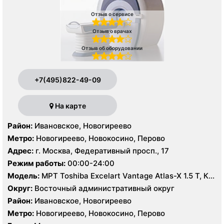
Отзыв о сервисе
Отзыв о врачах
Отзыв об оборудовании
+7(495)822-49-09
На карте
Район:
Ивановское, Новогиреево
Метро:
Новогиреево, Новокосино, Перово
Адрес:
г. Москва, Федеративный просп., 17
Режим работы:
00:00-24:00
Модель:
МРТ Toshiba Excelart Vantage Atlas-X 1.5 T, КТ
Toshiba Aquilion 64 среза, УЗИ
Округ:
Восточный административный округ
Район:
Ивановское, Новогиреево
Метро:
Новогиреево, Новокосино, Перово