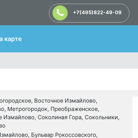
+7(495)822-49-09
Т
а карте
огородское, Восточное Измайлово,
во, Метрогородок, Преображенское,
е Измайлово, Соколиная Гора, Сокольники,
во
змайлово, Бульвар Рокоссовского,