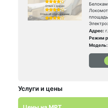
Белокаме
Отзыв о врачах
Локомот
Отзыв об оборудовании
площадь
Электро
Адрес:
г
Режим р
Модель:
Услуги и цены
Цены на МРТ