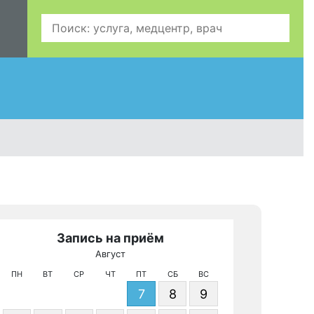
Запись на приём
З
Август
МРТ 
ПН
ВТ
СР
ЧТ
ПТ
СБ
ВС
7
8
9