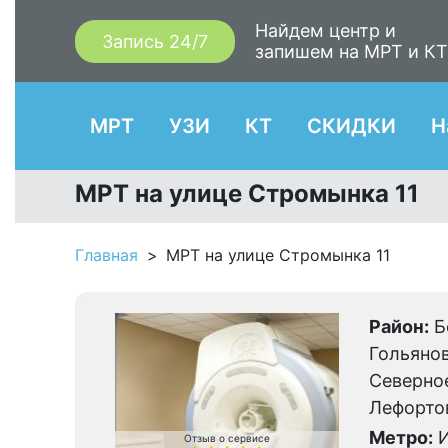
Найдем центр и
Запись 24/7
запишем на МРТ и К
МРТ
УЗИ
КТ
СКИДКИ
Н
МРТ на улице Стромынка 11
Главная
МРТ на улице Стромынка 11
Район:
Б
Гольяно
Северно
Лефорто
Метро:
И
Отзыв о сервисе