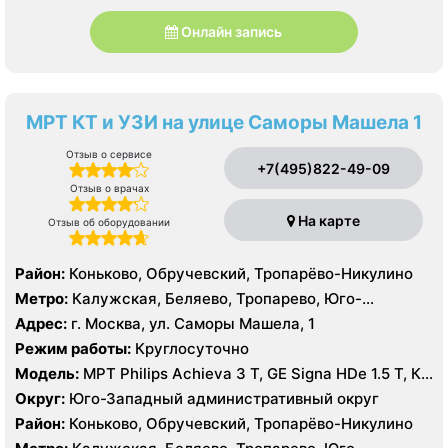
Онлайн запись
МРТ КТ и УЗИ на улице Саморы Машела 1
Отзыв о сервисе
+7(495)822-49-09
Отзыв о врачах
На карте
Отзыв об оборудовании
Район:
Коньково, Обручевский, Тропарёво-Никулино
Метро:
Калужская, Беляево, Тропарево, Юго-
Западная
Адрес:
г. Москва, ул. Саморы Машела, 1
Режим работы:
Круглосуточно
Модель:
МРТ Philips Achieva 3 T, GE Signa HDe 1.5 T, КТ
Philips Ingenuity Elite 128 срезов, GE LightSpeed 64
Округ:
Юго-Западный административный округ
среза УЗИ Toshiba Aplio XG, Philips iU22, Acuson
Район:
Коньково, Обручевский, Тропарёво-Никулино
Antares