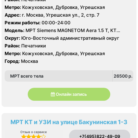
Метро:
Кожуховская, Дубровка, Угрешская
Адрес:
г. Москва, Угрешская ул., 2, стр. 7
Режим работы:
00:00-24:00
Модель:
МРТ Siemens MAGNETOM Aera 1.5 T, КТ
Siemens SOMATOM Perspective 128 срезов, УЗИ
Округ:
Юго-Восточный административный округ
Район:
Печатники
Метро:
Кожуховская, Дубровка, Угрешская
Город:
Москва
МРТ всего тела
26500 p.
Онлайн запись
МРТ КТ и УЗИ на улице Бакунинская 1-3
Отзыв о сервисе
+7(495)822-49-09