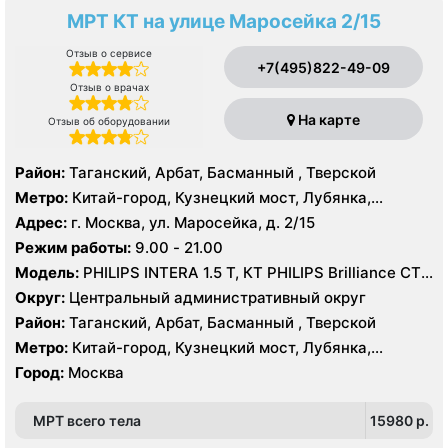
МРТ КТ на улице Маросейка 2/15
Отзыв о сервисе
+7(495)822-49-09
Отзыв о врачах
На карте
Отзыв об оборудовании
Район:
Таганский, Арбат, Басманный , Тверской
Метро:
Китай-город, Кузнецкий мост, Лубянка,
Охотный ряд, Площадь Революции, Сретенский
Адрес:
г. Москва, ул. Маросейка, д. 2/15
бульвар, Театральная
Режим работы:
9.00 - 21.00
Модель:
PHILIPS INTERA 1.5 T, КТ PHILIPS Brilliance CT
16 срезов
Округ:
Центральный административный округ
Район:
Таганский, Арбат, Басманный , Тверской
Метро:
Китай-город, Кузнецкий мост, Лубянка,
Охотный ряд, Площадь Революции, Сретенский
Город:
Москва
бульвар, Театральная
МРТ всего тела
15980 p.