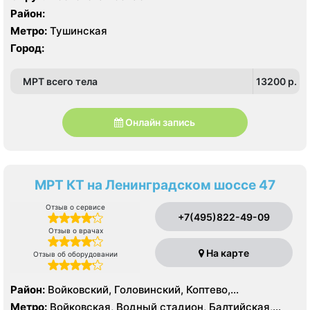
Район:
Метро:
Тушинская
Город:
МРТ всего тела
13200 p.
Онлайн запись
МРТ КТ на Ленинградском шоссе 47
Отзыв о сервисе
+7(495)822-49-09
Отзыв о врачах
На карте
Отзыв об оборудовании
Район:
Войковский, Головинский, Коптево,
Левобережный, Ховрино
Метро:
Войковская, Водный стадион, Балтийская,