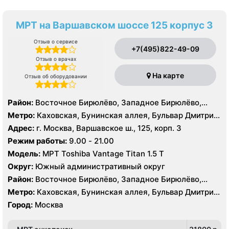
МРТ на Варшавском шоссе 125 корпус 3
Отзыв о сервисе
+7(495)822-49-09
Отзыв о врачах
На карте
Отзыв об оборудовании
Район:
Восточное Бирюлёво, Западное Бирюлёво,
Москворечье-Сабурово, Северное Чертаново,
Метро:
Каховская, Бунинская аллея, Бульвар Дмитрия
Центральное Чертаново, Южное Чертаново , Южное
Донского, Бульвар Адмирала Ушакова, Аннино ,
Адрес:
г. Москва, Варшавское ш., 125, корп. 3
Чертаново , Зюзино, Северное Бутово, Южное Бутово
Пражская, Севастопольская, Улица Академика
Режим работы:
9.00 - 21.00
Янгеля, Улица Горчакова, Улица Скобелевская, Улица
Модель:
МРТ Toshiba Vantage Titan 1.5 Т
Старокачаловская, Чертановская, Южная
Округ:
Южный административный округ
Район:
Восточное Бирюлёво, Западное Бирюлёво,
Москворечье-Сабурово, Северное Чертаново,
Метро:
Каховская, Бунинская аллея, Бульвар Дмитрия
Центральное Чертаново, Южное Чертаново , Южное
Донского, Бульвар Адмирала Ушакова, Аннино ,
Город:
Москва
Чертаново , Зюзино, Северное Бутово, Южное Бутово
Пражская, Севастопольская, Улица Академика
Янгеля, Улица Горчакова, Улица Скобелевская, Улица