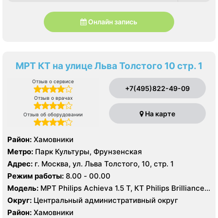
Онлайн запись
МРТ КТ на улице Льва Толстого 10 стр. 1
Отзыв о сервисе
+7(495)822-49-09
Отзыв о врачах
На карте
Отзыв об оборудовании
Район:
Хамовники
Метро:
Парк Культуры, Фрунзенская
Адрес:
г. Москва, ул. Льва Толстого, 10, стр. 1
Режим работы:
8.00 - 00.00
Модель:
МРТ Philips Achieva 1.5 T, КТ Philips Brilliance
64 среза
Округ:
Центральный административный округ
Район:
Хамовники