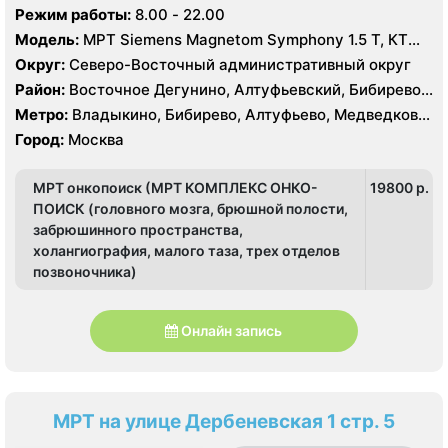
Селигерская, Лианозово
Режим работы:
8.00 - 22.00
Модель:
МРТ Siemens Magnetom Symphony 1.5 Т, КТ
Toshiba Aquilion 16 срезов, УЗИ Toshiba
Округ:
Северо-Восточный административный округ
Район:
Восточное Дегунино, Алтуфьевский, Бибирево,
Лианозово, Лосиноостровский, Отрадное, Свиблово,
Метро:
Владыкино, Бибирево, Алтуфьево, Медведково,
Северное Медведково, Южное Медведково,
Окружная, Отрадное, Верхние Лихоборы,
Город:
Москва
Ярославский
Селигерская, Лианозово
МРТ онкопоиск (МРТ КОМПЛЕКС ОНКО-
19800 p.
ПОИСК (головного мозга, брюшной полости,
забрюшинного пространства,
холангиография, малого таза, трех отделов
позвоночника)
Онлайн запись
МРТ на улице Дербеневская 1 стр. 5