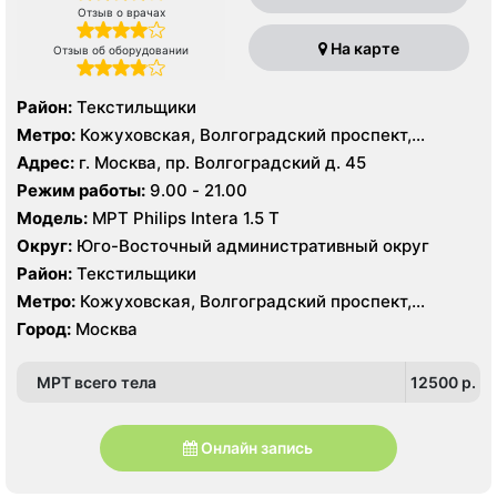
Отзыв о врачах
На карте
Отзыв об оборудовании
Район:
Текстильщики
Метро:
Кожуховская, Волгоградский проспект,
Текстильщики
Адрес:
г. Москва, пр. Волгоградский д. 45
Режим работы:
9.00 - 21.00
Модель:
МРТ Philips Intera 1.5 T
Округ:
Юго-Восточный административный округ
Район:
Текстильщики
Метро:
Кожуховская, Волгоградский проспект,
Текстильщики
Город:
Москва
МРТ всего тела
12500 p.
Онлайн запись