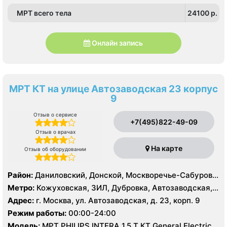
, Южное Чертаново , Северное Бутово
МРТ всего тела
24100 p.
Онлайн запись
МРТ КТ на улице Автозаводская 23 корпус
9
Отзыв о сервисе
+7(495)822-49-09
Отзыв о врачах
На карте
Отзыв об оборудовании
Район:
Даниловский, Донской, Москворечье-Сабурово,
Нагатино-Садовники, Нагатинский Затон, Нагорный
Метро:
Кожуховская, ЗИЛ, Дубровка, Автозаводская,
Нагатинская, Технопарк, Тульская, Угрешская
Адрес:
г. Москва, ул. Автозаводская, д. 23, корп. 9
Режим работы:
00:00-24:00
Модель:
МРТ PHILIPS INTERA 1.5 T КТ General Electric