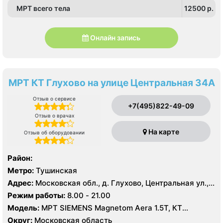
МРТ всего тела
12500 p.
Онлайн запись
МРТ КТ Глухово на улице Центральная 34А
Отзыв о сервисе
+7(495)822-49-09
Отзыв о врачах
На карте
Отзыв об оборудовании
Район:
Метро:
Тушинская
Адрес:
Московская обл., д. Глухово, Центральная ул.,
34А
Режим работы:
8.00 - 21.00
Модель:
МРТ SIEMENS Magnetom Aera 1.5Т, КТ
SIEMENS Somatom Perspective 128 срезов
Округ:
Московская область