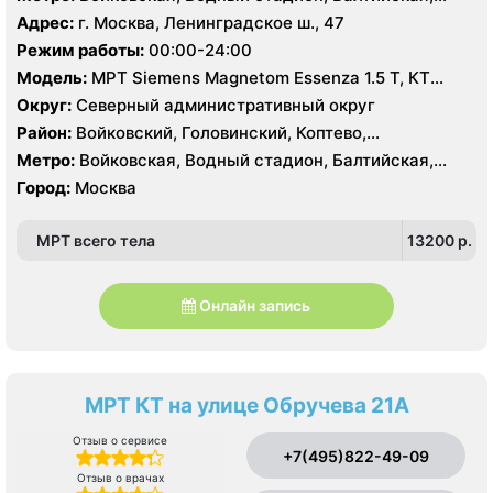
Коптево, Лихоборы, Речной вокзал, Стрешнево,
Адрес:
г. Москва, Ленинградское ш., 47
Беломорская, Ховрино
Режим работы:
00:00-24:00
Модель:
МРТ Siemens Magnetom Essenza 1.5 Т, КТ
SIEMENS Somatom Perspective 64 срезов
Округ:
Северный административный округ
Район:
Войковский, Головинский, Коптево,
Левобережный, Ховрино
Метро:
Войковская, Водный стадион, Балтийская,
Коптево, Лихоборы, Речной вокзал, Стрешнево,
Город:
Москва
Беломорская, Ховрино
МРТ всего тела
13200 p.
Онлайн запись
МРТ КТ на улице Обручева 21А
Отзыв о сервисе
+7(495)822-49-09
Отзыв о врачах