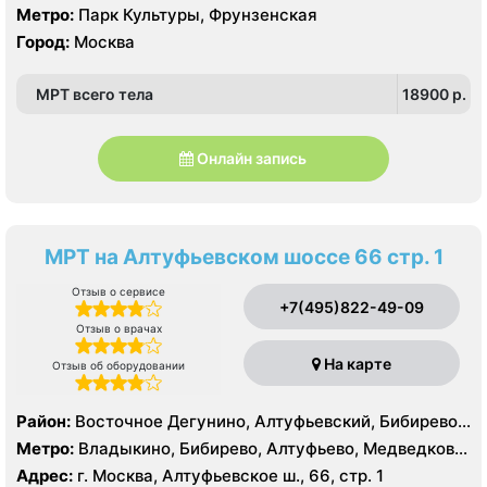
Метро:
Парк Культуры, Фрунзенская
Город:
Москва
МРТ всего тела
18900 p.
Онлайн запись
МРТ на Алтуфьевском шоссе 66 стр. 1
Отзыв о сервисе
+7(495)822-49-09
Отзыв о врачах
На карте
Отзыв об оборудовании
Район:
Восточное Дегунино, Алтуфьевский, Бибирево,
Лианозово, Лосиноостровский, Отрадное, Свиблово,
Метро:
Владыкино, Бибирево, Алтуфьево, Медведково,
Северное Медведково, Южное Медведково,
Окружная, Отрадное, Верхние Лихоборы,
Адрес:
г. Москва, Алтуфьевское ш., 66, стр. 1
Ярославский