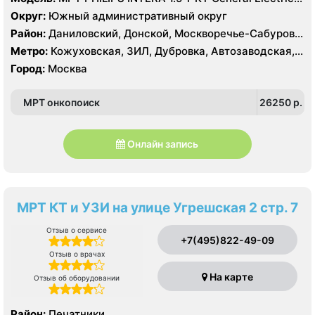
LIGHT SPEED 64 среза
Округ:
Южный административный округ
Район:
Даниловский, Донской, Москворечье-Сабурово,
Нагатино-Садовники, Нагатинский Затон, Нагорный
Метро:
Кожуховская, ЗИЛ, Дубровка, Автозаводская,
Нагатинская, Технопарк, Тульская, Угрешская
Город:
Москва
МРТ онкопоиск
26250 p.
Онлайн запись
МРТ КТ и УЗИ на улице Угрешская 2 стр. 7
Отзыв о сервисе
+7(495)822-49-09
Отзыв о врачах
На карте
Отзыв об оборудовании
Район:
Печатники