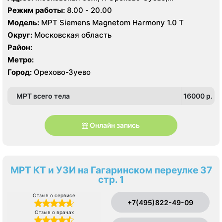
Набережная ул., 10А
Режим работы:
8.00 - 20.00
Модель:
МРТ Siemens Magnetom Harmony 1.0 Т
Округ:
Московская область
Район:
Метро:
Город:
Орехово-Зуево
МРТ всего тела
16000 p.
Онлайн запись
МРТ КТ и УЗИ на Гагаринском переулке 37
стр. 1
Отзыв о сервисе
+7(495)822-49-09
Отзыв о врачах