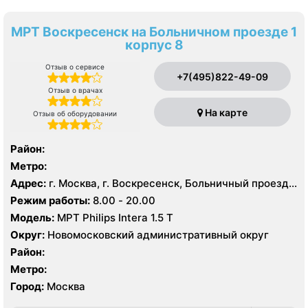
МРТ Воскресенск на Больничном проезде 1
корпус 8
Отзыв о сервисе
+7(495)822-49-09
Отзыв о врачах
На карте
Отзыв об оборудовании
Район:
Метро:
Адрес:
г. Москва, г. Воскресенск, Больничный проезд,
д. 1, корп. 8
Режим работы:
8.00 - 20.00
Модель:
МРТ Philips Intera 1.5 T
Округ:
Новомосковский административный округ
Район:
Метро:
Город:
Москва