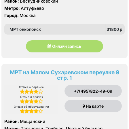
Район:
Бескудниковский
Метро:
Алтуфьево
Город:
Москва
МРТ онкопоиск
31800 p.
Онлайн запись
МРТ на Малом Сухаревском переулке 9
стр. 1
Отзыв о сервисе
+7(495)822-49-09
Отзыв о врачах
На карте
Отзыв об оборудовании
Район:
Мещанский
Метро:
Таганская, Трубная, Цветной бульвар