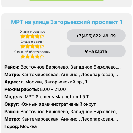
МРТ на улице Загорьевский проспект 1
Отзыв о сервисе
+7(495)822-49-09
Отзыв о врачах
На карте
Отзыв об оборудовании
Район:
Восточное Бирюлёво, Западное Бирюлёво,
Москворечье-Сабурово, Северное Орехово-Борисово,
Метро:
Кантемировская, Аннино , Лесопарковая,
Южное Орехово-Борисово, Царицыно, Северное
Пражская, Улица Академика Янгеля, Улица
Адрес:
г. Москва, Загорьевский пр., 1
Чертаново, Центральное Чертаново, Южное Чертаново
Старокачаловская, Царицыно, Южная
Режим работы:
8.00 - 21.00
, Южное Чертаново , Северное Бутово
Модель:
МРТ Siemens Magnetom 1.5 Т
Округ:
Южный административный округ
Район:
Восточное Бирюлёво, Западное Бирюлёво,
Москворечье-Сабурово, Северное Орехово-Борисово,
Метро:
Кантемировская, Аннино , Лесопарковая,
Южное Орехово-Борисово, Царицыно, Северное
Пражская, Улица Академика Янгеля, Улица
Город:
Москва
Чертаново, Центральное Чертаново, Южное Чертаново
Старокачаловская, Царицыно, Южная