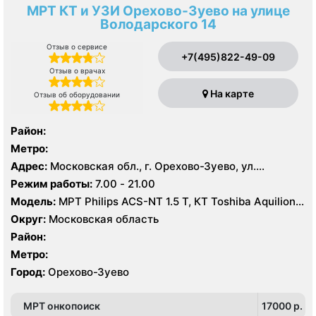
МРТ КТ и УЗИ Орехово-Зуево на улице
Володарского 14
Отзыв о сервисе
+7(495)822-49-09
Отзыв о врачах
На карте
Отзыв об оборудовании
Район:
Метро:
Адрес:
Московская обл., г. Орехово-Зуево, ул.
Володарского, 14
Режим работы:
7.00 - 21.00
Модель:
МРТ Philips ACS-NT 1.5 Т, КТ Toshiba Aquilion
64 среза, УЗИ
Округ:
Московская область
Район:
Метро:
Город:
Орехово-Зуево
МРТ онкопоиск
17000 p.