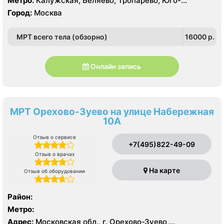
Метро:
Калужская, Беляево, Тропарево, Юго-
Западная
Город:
Москва
МРТ всего тела (обзорно)
16000 p.
Онлайн запись
МРТ Орехово-Зуево на улице Набережная
10А
Отзыв о сервисе
+7(495)822-49-09
Отзыв о врачах
На карте
Отзыв об оборудовании
Район:
Метро:
Адрес:
Московская обл., г. Орехово-Зуево,