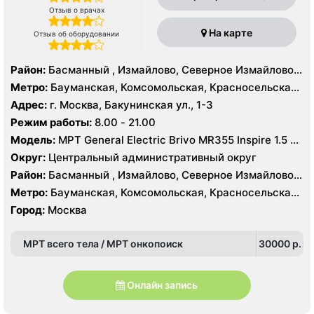
Отзыв о врачах
На карте
Отзыв об оборудовании
Район:
Басманный , Измайлово, Северное Измайлово,
Соколиная Гора, Сокольники, Лефортово
Метро:
Бауманская, Комсомольская, Красносельская,
Красные Ворота, Курская, Сокольники, Чкаловская,
Адрес:
г. Москва, Бакунинская ул., 1-3
Электрозаводская, Лефортово
Режим работы:
8.00 - 21.00
Модель:
МРТ General Electric Brivo MR355 Inspire 1.5 Т,
КТ General Electric OPTIMA CT660 64 среза, УЗИ
Округ:
Центральный административный округ
Район:
Басманный , Измайлово, Северное Измайлово,
Соколиная Гора, Сокольники, Лефортово
Метро:
Бауманская, Комсомольская, Красносельская,
Красные Ворота, Курская, Сокольники, Чкаловская,
Город:
Москва
Электрозаводская, Лефортово
МРТ всего тела / МРТ онкопоиск
30000 p.
Онлайн запись