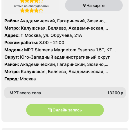
На карте
Отзыв об оборудовании
Район:
Академический, Гагаринский, Зюзино,
Коньково, Ломоносовский, Обручевский, Черёмушки,
Метро:
Калужская, Беляево, Академическая,
Очаково-Матвеевское, Тропарёво-Никулино
Коньково, Нахимовский проспект, Новые Черемушки,
Адрес:
г. Москва, ул. Обручева, 21А
Проспект Вернадского, Профсоюзная, Теплый Стан,
Режим работы:
8.00 - 21.00
Тропарево, Чертановская, Юго-Западная, Озёрная
Модель:
МРТ Siemens Magnetom Essenza 1.5Т, КТ
SIEMENS Somatom Perspective 64 срезов
Округ:
Юго-Западный административный округ
Район:
Академический, Гагаринский, Зюзино,
Коньково, Ломоносовский, Обручевский, Черёмушки,
Метро:
Калужская, Беляево, Академическая,
Очаково-Матвеевское, Тропарёво-Никулино
Коньково, Нахимовский проспект, Новые Черемушки,
Город:
Москва
Проспект Вернадского, Профсоюзная, Теплый Стан,
Тропарево, Чертановская, Юго-Западная, Озёрная
МРТ всего тела
13200 p.
Онлайн запись