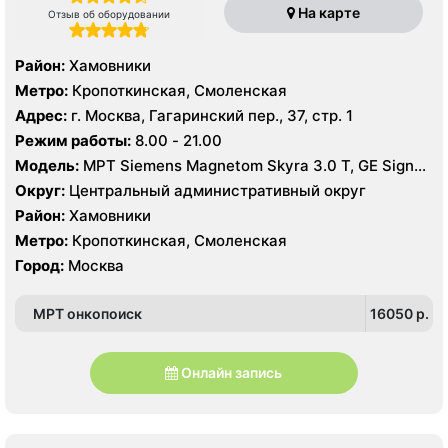
На карте
Отзыв об оборудовании
Район:
Хамовники
Метро:
Кропоткинская, Смоленская
Адрес:
г. Москва, Гагаринский пер., 37, стр. 1
Режим работы:
8.00 - 21.00
Модель:
МРТ Siemens Magnetom Skyra 3.0 Т, GE Signa
HDx 1.5 T, КТ Siemens Somatom Difinition Flash 256
Округ:
Центральный административный округ
срезов, Phillips Brilliance 64 среза, УЗИ Philips HD15
Район:
Хамовники
Метро:
Кропоткинская, Смоленская
Город:
Москва
МРТ онкопоиск
16050 p.
Онлайн запись