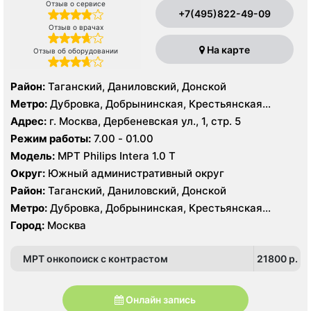
Отзыв о сервисе
+7(495)822-49-09
Отзыв о врачах
На карте
Отзыв об оборудовании
Район:
Таганский, Даниловский, Донской
Метро:
Дубровка, Добрынинская, Крестьянская
застава, Новокузнецкая, Октябрьская, Павелецкая,
Адрес:
г. Москва, Дербеневская ул., 1, стр. 5
Полянка, Пролетарская, Серпуховская,
Режим работы:
7.00 - 01.00
Третьяковская, Тульская
Модель:
МРТ Philips Intera 1.0 Т
Округ:
Южный административный округ
Район:
Таганский, Даниловский, Донской
Метро:
Дубровка, Добрынинская, Крестьянская
застава, Новокузнецкая, Октябрьская, Павелецкая,
Город:
Москва
Полянка, Пролетарская, Серпуховская,
Третьяковская, Тульская
МРТ онкопоиск с контрастом
21800 p.
Онлайн запись