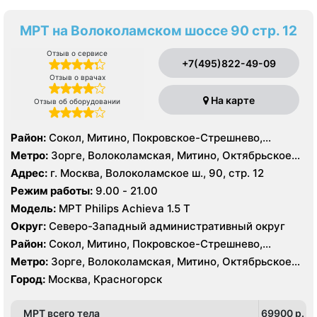
МРТ на Волоколамском шоссе 90 стр. 12
Отзыв о сервисе
+7(495)822-49-09
Отзыв о врачах
На карте
Отзыв об оборудовании
Район:
Сокол, Митино, Покровское-Стрешнево,
Северное Тушино, Строгино, Хорошёво-Мнёвники,
Метро:
Зорге, Волоколамская, Митино, Октябрьское
Щукино, Южное Тушино
поле, Панфиловская, Планерная, Сокол, Спартак,
Адрес:
г. Москва, Волоколамское ш., 90, стр. 12
Стрешнево, Сходненская, Тушинская, Щукинская
Режим работы:
9.00 - 21.00
Модель:
МРТ Philips Achieva 1.5 T
Округ:
Северо-Западный административный округ
Район:
Сокол, Митино, Покровское-Стрешнево,
Северное Тушино, Строгино, Хорошёво-Мнёвники,
Метро:
Зорге, Волоколамская, Митино, Октябрьское
Щукино, Южное Тушино
поле, Панфиловская, Планерная, Сокол, Спартак,
Город:
Москва, Красногорск
Стрешнево, Сходненская, Тушинская, Щукинская
МРТ всего тела
69900 p.