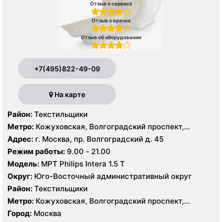
Отзыв о сервисе
Отзыв о врачах
Отзыв об оборудовании
+7(495)822-49-09
На карте
Район:
Текстильщики
Метро:
Кожуховская, Волгоградский проспект,
Текстильщики
Адрес:
г. Москва, пр. Волгоградский д. 45
Режим работы:
9.00 - 21.00
Модель:
МРТ Philips Intera 1.5 T
Округ:
Юго-Восточный административный округ
Район:
Текстильщики
Метро:
Кожуховская, Волгоградский проспект,
Текстильщики
Город:
Москва