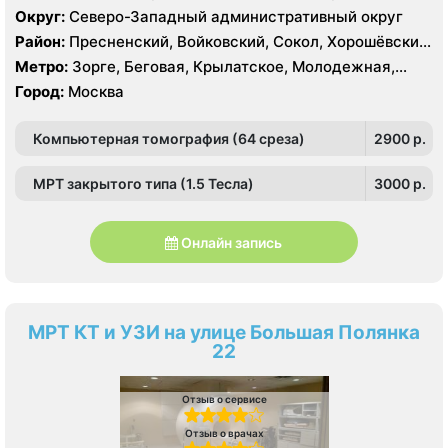
64 среза, УЗИ GE Voluson E8, ESAOTE MYLAB TWICE
Округ:
Северо-Западный административный округ
Район:
Пресненский, Войковский, Сокол, Хорошёвский,
Крылатское, Кунцево, Филёвский Парк, Северное
Метро:
Зорге, Беговая, Крылатское, Молодежная,
Тушино, Строгино, Хорошёво-Мнёвники, Щукино,
Октябрьское поле, Панфиловская, Полежаевская,
Город:
Москва
Южное Тушино
Хорошево, Хорошевская, ЦСКА, Щукинская, Мнёвники,
Народное Ополчение
Компьютерная томография (64 среза)
2900 p.
МРТ закрытого типа (1.5 Тесла)
3000 p.
Онлайн запись
МРТ КТ и УЗИ на улице Большая Полянка
22
Отзыв о сервисе
Отзыв о врачах