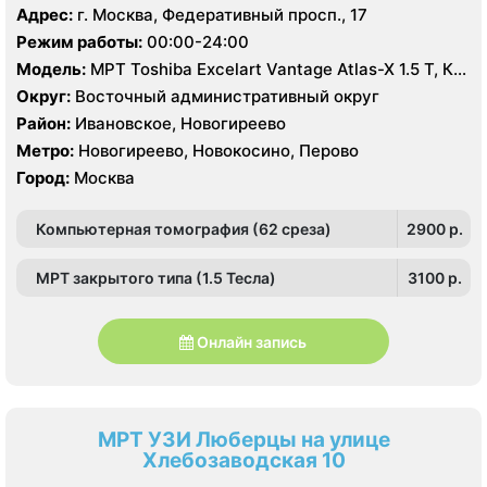
Адрес:
г. Москва, Федеративный просп., 17
Режим работы:
00:00-24:00
Модель:
МРТ Toshiba Excelart Vantage Atlas-X 1.5 T, КТ
Toshiba Aquilion 64 среза, УЗИ
Округ:
Восточный административный округ
Район:
Ивановское, Новогиреево
Метро:
Новогиреево, Новокосино, Перово
Город:
Москва
Компьютерная томография (62 среза)
2900 p.
МРТ закрытого типа (1.5 Тесла)
3100 p.
Онлайн запись
МРТ УЗИ Люберцы на улице
Хлебозаводская 10