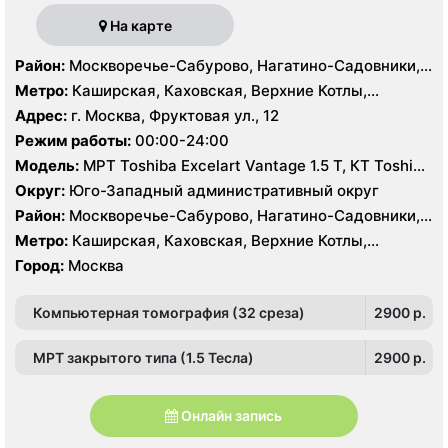
На карте
Район:
Москворечье-Сабурово, Нагатино-Садовники,
Нагатинский Затон, Нагорный , Царицыно, Северное
Метро:
Каширская, Каховская, Верхние Котлы,
Чертаново, Центральное Чертаново, Южное Чертаново
Варшавская, Академическая, Крымская, Нагатинская,
Адрес:
г. Москва, Фруктовая ул., 12
, Зюзино, Черёмушки
Нагорная, Нахимовский проспект, Профсоюзная,
Режим работы:
00:00-24:00
Севастопольская, Чертановская
Модель:
МРТ Toshiba Excelart Vantage 1.5 Т, КТ Toshiba
Aquilion 32 среза, УЗИ Toshiba Aplio 500, Medison
Округ:
Юго-Западный административный округ
Sonoace X8
Район:
Москворечье-Сабурово, Нагатино-Садовники,
Нагатинский Затон, Нагорный , Царицыно, Северное
Метро:
Каширская, Каховская, Верхние Котлы,
Чертаново, Центральное Чертаново, Южное Чертаново
Варшавская, Академическая, Крымская, Нагатинская,
Город:
Москва
, Зюзино, Черёмушки
Нагорная, Нахимовский проспект, Профсоюзная,
Севастопольская, Чертановская
Компьютерная томография (32 среза)
2900 p.
МРТ закрытого типа (1.5 Тесла)
2900 p.
Онлайн запись