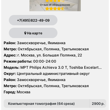
Отзыв об оборудовании
+7(495)822-49-09
На карте
Район:
Замоскворечье, Якиманка
Метро:
Октябрьская, Полянка, Третьяковская
Адрес:
г. Москва, ул. Большая Полянка, 22
Режим работы:
00:00-24:00
Модель:
МРТ Philips Achieva 3.0 Т, Toshiba Excelart
Vantage 1.5 Т, КТ Philips Brilliance CT 64 среза, Philips
Округ:
Центральный административный округ
Brilliance CT16 срезов, УЗИ Philips HD15
Район:
Замоскворечье, Якиманка
Метро:
Октябрьская, Полянка, Третьяковская
Город:
Москва
Компьютерная томография (64 среза)
2900 p.