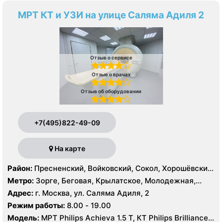
МРТ КТ и УЗИ на улице Саляма Адиля 2
Отзыв о сервисе
Отзыв о врачах
Отзыв об оборудовании
+7(495)822-49-09
На карте
Район:
Пресненский, Войковский, Сокол, Хорошёвский,
Крылатское, Кунцево, Филёвский Парк, Северное
Метро:
Зорге, Беговая, Крылатское, Молодежная,
Тушино, Строгино, Хорошёво-Мнёвники, Щукино,
Октябрьское поле, Панфиловская, Полежаевская,
Адрес:
г. Москва, ул. Саляма Адиля, 2
Южное Тушино
Хорошево, Хорошевская, ЦСКА, Щукинская, Мнёвники,
Режим работы:
8.00 - 19.00
Народное Ополчение
Модель:
МРТ Philips Achieva 1.5 T, КТ Philips Brilliance