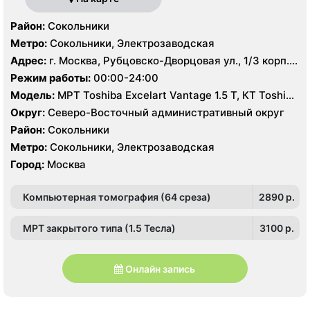
Район:
Сокольники
Метро:
Сокольники, Электрозаводская
Адрес:
г. Москва, Рубцовско-Дворцовая ул., 1/3 корп.
2А
Режим работы:
00:00-24:00
Модель:
МРТ Toshiba Excelart Vantage 1.5 Т, КТ Toshiba
Aquilion 64 среза, УЗИ
Округ:
Северо-Восточный административный округ
Район:
Сокольники
Метро:
Сокольники, Электрозаводская
Город:
Москва
Компьютерная томография (64 среза)
2890 p.
МРТ закрытого типа (1.5 Тесла)
3100 p.
Онлайн запись