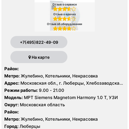
Отзыв о сервисе
Отзыв о врачах
Отзыв об оборудовании
+7(495)822-49-09
На карте
Район:
Метро:
Жулебино, Котельники, Некрасовка
Адрес:
Московская обл., г. Люберцы, Хлебозаводская
ул. 10
Режим работы:
9.00 - 21.00
Модель:
МРТ Siemens Magnetom Harmony 1.0 Т, УЗИ
Округ:
Московская область
Район:
Метро:
Жулебино, Котельники, Некрасовка
Город:
Люберцы