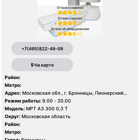
Отзыв о сервисе
Отзыв о врачах
Отзыв об оборудовании
+7(495)822-49-09
На карте
Район:
Метро:
Адрес:
Московская обл., г. Бронницы, Пионерский
пер., 49, стр. 1
Режим работы:
9.00 - 20.00
Модель:
МРТ АЗ 300 0,3 Т
Округ:
Московская область
Район:
Метро:
Город:
Бронницы