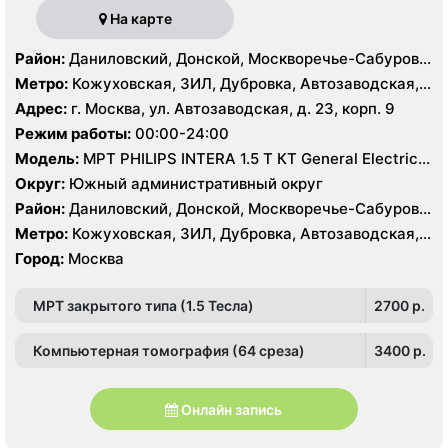
На карте
Район:
Даниловский, Донской, Москворечье-Сабурово,
Нагатино-Садовники, Нагатинский Затон, Нагорный
Метро:
Кожуховская, ЗИЛ, Дубровка, Автозаводская,
Нагатинская, Технопарк, Тульская, Угрешская
Адрес:
г. Москва, ул. Автозаводская, д. 23, корп. 9
Режим работы:
00:00-24:00
Модель:
МРТ PHILIPS INTERA 1.5 T КТ General Electric
LIGHT SPEED 64 среза
Округ:
Южный административный округ
Район:
Даниловский, Донской, Москворечье-Сабурово,
Нагатино-Садовники, Нагатинский Затон, Нагорный
Метро:
Кожуховская, ЗИЛ, Дубровка, Автозаводская,
Нагатинская, Технопарк, Тульская, Угрешская
Город:
Москва
МРТ закрытого типа (1.5 Тесла)
2700 p.
Компьютерная томография (64 среза)
3400 p.
Онлайн запись