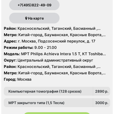
+7(495)822-49-09
На карте
Район:
Красносельский, Таганский, Басманный ,
Тверской
Метро:
Китай-город, Бауманская, Красные Ворота,
Кузнецкий мост, Курская, Лубянка, Площадь Ильича,
Адрес:
г. Москва, Подсосенский переулок, д. 17
Сретенский бульвар, Таганская, Чкаловская
Режим работы:
9.00 - 21.00
Модель:
МРТ Philips Achieva Intera 1.5 T, КТ Toshiba
Aquilion CXL 128 срезов, УЗИ
Округ:
Центральный административный округ
Район:
Красносельский, Таганский, Басманный ,
Тверской
Метро:
Китай-город, Бауманская, Красные Ворота,
Кузнецкий мост, Курская, Лубянка, Площадь Ильича,
Город:
Москва
Сретенский бульвар, Таганская, Чкаловская
Компьютерная томография (128 срезов)
2890 p.
МРТ закрытого типа (1,5 Тесла)
3000 p.