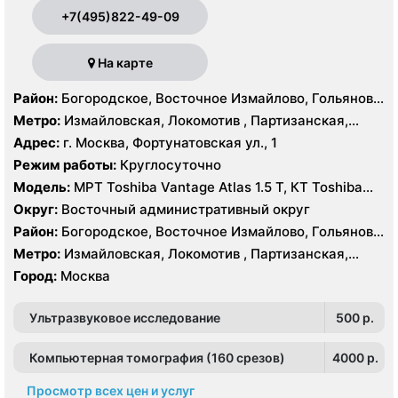
+7(495)822-49-09
На карте
Район:
Богородское, Восточное Измайлово, Гольяново,
Измайлово, Соколиная Гора
Метро:
Измайловская, Локомотив , Партизанская,
Преображенская площадь, Черкизовская
Адрес:
г. Москва, Фортунатовская ул., 1
Режим работы:
Круглосуточно
Модель:
МРТ Toshiba Vantage Atlas 1.5 Т, КТ Toshiba
Aquilion Prime 160 срезов, Toshiba Aquilion CXL 128
Округ:
Восточный административный округ
срезов, Body Tom 32 среза УЗИ GE Voluson E8, GE Vivid
Район:
Богородское, Восточное Измайлово, Гольяново,
9
Измайлово, Соколиная Гора
Метро:
Измайловская, Локомотив , Партизанская,
Преображенская площадь, Черкизовская
Город:
Москва
Ультразвуковое исследование
500 p.
Компьютерная томография (160 срезов)
4000 p.
Просмотр всех цен и услуг