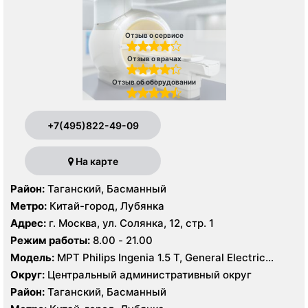
Отзыв о сервисе
Отзыв о врачах
Отзыв об оборудовании
+7(495)822-49-09
На карте
Район:
Таганский, Басманный
Метро:
Китай-город, Лубянка
Адрес:
г. Москва, ул. Солянка, 12, стр. 1
Режим работы:
8.00 - 21.00
Модель:
МРТ Philips Ingenia 1.5 Т, General Electric
Healthcare 3.0 Т, КТ Philips Ingeniuty 64 среза, GE
Округ:
Центральный административный округ
Revolution evo 128 срезов, УЗИ Philips iE33 X-matrix
Район:
Таганский, Басманный