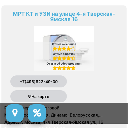
МРТ КТ и УЗИ на улице 4-я Тверская-
Ямская 16
Отзыв о сервисе
Отзыв о врачах
Отзыв об оборудовании
+7(495)822-49-09
На карте
Район:
Тверской, Беговой
Метро:
Достоевская, Динамо, Белорусская,
Маяковская, Менделеевская, Новослободская,
Адрес:
г. Москва, 4-я Тверская-Ямская ул., 16
Пушкинская, Савеловская, Тверская, Трубная,