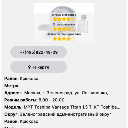
Отзыв о сервисе
Отзыв о врачах
Отзыв об оборудовании
+7(495)822-49-09
На карте
Район:
Крюково
Метро:
Адрес:
г. Москва, г. Зеленоград, ул. Логвиненко,
корпус 1514
Режим работы:
8.00 - 20.00
Модель:
МРТ Toshiba Vantage Titan 1.5 Т, КТ Toshiba
Aquilion Prime CXL 32 среза, УЗИ Toshiba Aplio 500
Округ:
Зеленоградский административный округ
Район:
Крюково