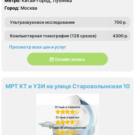
Метро:
Китай-город, Лубянка
Город:
Москва
Ультразвуковое исследование
700 p.
Компьютерная томография (128 срезов)
4300 p.
Просмотр всех цен и услуг
Онлайн запись
МРТ КТ и УЗИ на улице Староволынская 10
Отзыв о сервисе
Отзыв о врачах
Отзыв об оборудовании