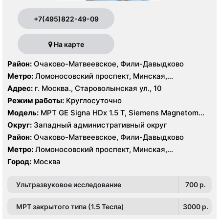
+7(495)822-49-09
На карте
Район:
Очаково-Матвеевское, Фили-Давыдково
Метро:
Ломоносовский проспект, Минская,
Славянский бульвар
Адрес:
г. Москва., Староволынская ул., 10
Режим работы:
Круглосуточно
Модель:
МРТ GE Signa HDx 1.5 T, Siemens Magnetom
Harmony 1.0 Т, КТ GE Healthcare Optima CT660 64
Округ:
Западный административный округ
среза, GE Healthcare BrightSpeed 16 срезов, УЗИ
Район:
Очаково-Матвеевское, Фили-Давыдково
Hitachi Hi Vision Preirus, GE Voluson E8
Метро:
Ломоносовский проспект, Минская,
Славянский бульвар
Город:
Москва
Ультразвуковое исследование
700 p.
МРТ закрытого типа (1.5 Тесла)
3000 p.