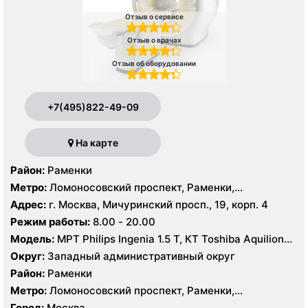
Отзыв о сервисе
Отзыв о врачах
Отзыв об оборудовании
+7(495)822-49-09
На карте
Район:
Раменки
Метро:
Ломоносовский проспект, Раменки,
Мичуринский проспект
Адрес:
г. Москва, Мичуринский просп., 19, корп. 4
Режим работы:
8.00 - 20.00
Модель:
МРТ Philips Ingenia 1.5 T, КТ Toshiba Aquilion
32 среза, УЗИ GE Logiq-9, Philips iU22
Округ:
Западный административный округ
Район:
Раменки
Метро:
Ломоносовский проспект, Раменки,
Мичуринский проспект
Город:
Москва