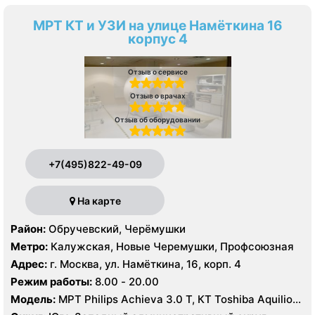
МРТ КТ и УЗИ на улице Намёткина 16
корпус 4
Отзыв о сервисе
Отзыв о врачах
Отзыв об оборудовании
+7(495)822-49-09
На карте
Район:
Обручевский, Черёмушки
Метро:
Калужская, Новые Черемушки, Профсоюзная
Адрес:
г. Москва, ул. Намёткина, 16, корп. 4
Режим работы:
8.00 - 20.00
Модель:
МРТ Philips Achieva 3.0 T, КТ Toshiba Aquilion
Prime 160 срезов УЗИ GE Logiq-9, Philips iU22, Philips