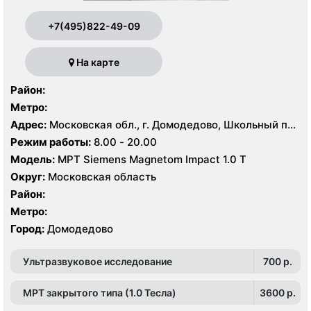
+7(495)822-49-09
На карте
Район:
Метро:
Адрес:
Московская обл., г. Домодедово, Школьный пр.,
1
Режим работы:
8.00 - 20.00
Модель:
МРТ Siemens Magnetom Impact 1.0 Т
Округ:
Московская область
Район:
Метро:
Город:
Домодедово
Ультразвуковое исследование
700 p.
МРТ закрытого типа (1.0 Тесла)
3600 p.