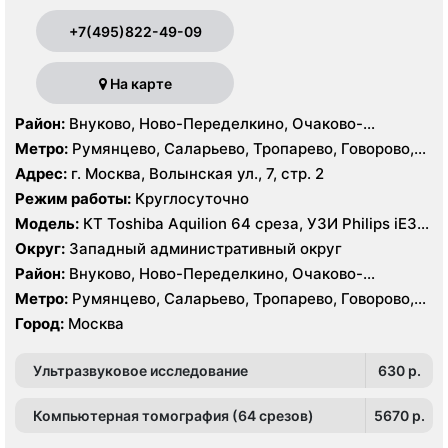
+7(495)822-49-09
На карте
Район:
Внуково, Ново-Переделкино, Очаково-
Матвеевское, Проспект Вернадского, Солнцево,
Метро:
Румянцево, Саларьево, Тропарево, Говорово,
Тропарёво-Никулино
Рассказовка, Солнцево, Филатов Луг, Боровское
Адрес:
г. Москва, Волынская ул., 7, стр. 2
шоссе
Режим работы:
Круглосуточно
Модель:
КТ Toshiba Aquilion 64 среза, УЗИ Philips iE33,
GE Logiq P6, Medison MySono U5
Округ:
Западный административный округ
Район:
Внуково, Ново-Переделкино, Очаково-
Матвеевское, Проспект Вернадского, Солнцево,
Метро:
Румянцево, Саларьево, Тропарево, Говорово,
Тропарёво-Никулино
Рассказовка, Солнцево, Филатов Луг, Боровское
Город:
Москва
шоссе
Ультразвуковое исследование
630 p.
Компьютерная томография (64 срезов)
5670 p.