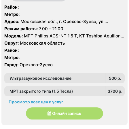
Район:
Метро:
Адрес:
Московская обл., г. Орехово-Зуево, ул.
Володарского, 14
Режим работы:
7.00 - 21.00
Модель:
МРТ Philips ACS-NT 1.5 Т, КТ Toshiba Aquilion
64 среза, УЗИ
Округ:
Московская область
Район:
Метро:
Город:
Орехово-Зуево
Ультразвуковое исследование
500 p.
МРТ закрытого типа (1.5 Тесла)
3700 p.
Просмотр всех цен и услуг
Онлайн запись