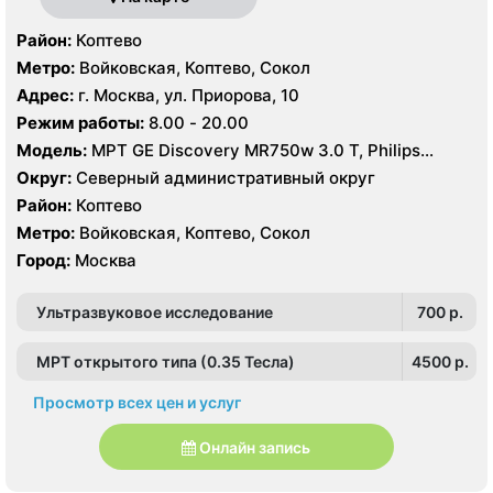
Район:
Коптево
Метро:
Войковская, Коптево, Сокол
Адрес:
г. Москва, ул. Приорова, 10
Режим работы:
8.00 - 20.00
Модель:
МРТ GE Discovery MR750w 3.0 T, Philips
Ingenia 1.5 Т, GE Signa Ovation HDx 0.35T, КТ Philips
Округ:
Северный административный округ
Ingenuity Elite 128 срезов, GE LightSpeed 64 среза,
Район:
Коптево
Siemens SOMATOM Emotion 16 срезов
Метро:
Войковская, Коптево, Сокол
Город:
Москва
Ультразвуковое исследование
700 p.
МРТ открытого типа (0.35 Тесла)
4500 p.
Просмотр всех цен и услуг
Онлайн запись