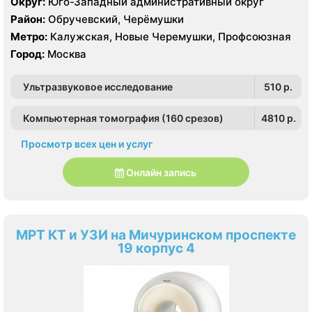
Округ:
Юго-Западный административный округ
HDI 5000
Район:
Обручевский, Черёмушки
Метро:
Калужская, Новые Черемушки, Профсоюзная
Город:
Москва
Ультразвуковое исследование
510 p.
Компьютерная томография (160 срезов)
4810 p.
Просмотр всех цен и услуг
Онлайн запись
МРТ КТ и УЗИ на Мичуринском проспекте
19 корпус 4