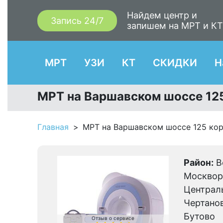
Найдем центр и
Запись 24/7
запишем на МРТ и К
МРТ
УЗИ
КТ
СКИДКИ
Н
МРТ на Варшавском шоссе 125
Главная
МРТ на Варшавском шоссе 125 кор
Район:
В
Москвор
Централ
Чертанов
Бутово
Отзыв о сервисе