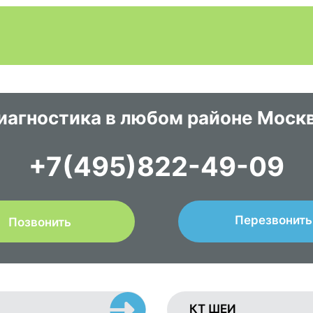
иагностика в любом районе Моск
+7(495)822-49-09
Перезвонить
Позвонить
КТ ШЕИ