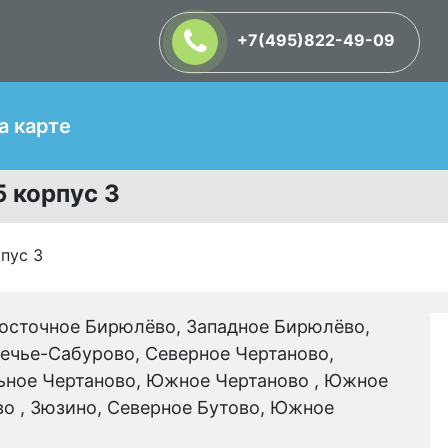
+7(495)822-49-09
Т
а карте
 корпус 3
пус 3
осточное Бирюлёво, Западное Бирюлёво,
ечье-Сабурово, Северное Чертаново,
ьное Чертаново, Южное Чертаново , Южное
о , Зюзино, Северное Бутово, Южное