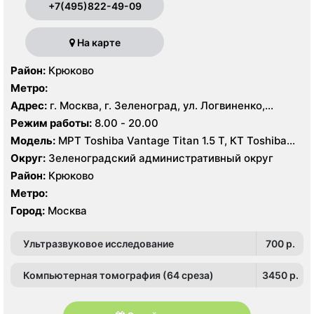
+7(495)822-49-09
На карте
Район:
Крюково
Метро:
Адрес:
г. Москва, г. Зеленоград, ул. Логвиненко,
корпус 1514
Режим работы:
8.00 - 20.00
Модель:
МРТ Toshiba Vantage Titan 1.5 Т, КТ Toshiba
Aquilion Prime CXL 32 среза, УЗИ Toshiba Aplio 500
Округ:
Зеленоградский административный округ
Район:
Крюково
Метро:
Город:
Москва
Ультразвуковое исследование
700 p.
Компьютерная томография (64 среза)
3450 p.