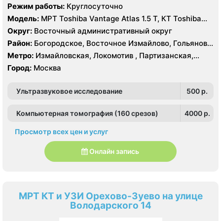
Режим работы:
Круглосуточно
Модель:
МРТ Toshiba Vantage Atlas 1.5 Т, КТ Toshiba
Aquilion Prime 160 срезов, Toshiba Aquilion CXL 128
Округ:
Восточный административный округ
срезов, Body Tom 32 среза УЗИ GE Voluson E8, GE Vivid
Район:
Богородское, Восточное Измайлово, Гольяново,
9
Измайлово, Соколиная Гора
Метро:
Измайловская, Локомотив , Партизанская,
Преображенская площадь, Черкизовская
Город:
Москва
Ультразвуковое исследование
500 p.
Компьютерная томография (160 срезов)
4000 p.
Просмотр всех цен и услуг
Онлайн запись
МРТ КТ и УЗИ Орехово-Зуево на улице
Володарского 14