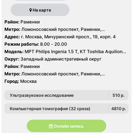
На карте
Район:
Раменки
Метро:
Ломоносовский проспект, Раменки,
Мичуринский проспект
Адрес:
г. Москва, Мичуринский просп., 19, корп. 4
Режим работы:
8.00 - 20.00
Модель:
МРТ Philips Ingenia 1.5 T, КТ Toshiba Aquilion
32 среза, УЗИ GE Logiq-9, Philips iU22
Округ:
Западный административный округ
Район:
Раменки
Метро:
Ломоносовский проспект, Раменки,
Мичуринский проспект
Город:
Москва
Ультразвуковое исследование
510 p.
Компьютерная томография (32 среза)
4810 p.
Онлайн запись