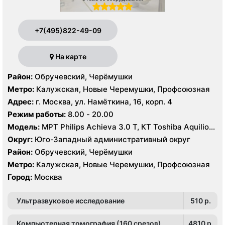
+7(495)822-49-09
На карте
Район:
Обручевский, Черёмушки
Метро:
Калужская, Новые Черемушки, Профсоюзная
Адрес:
г. Москва, ул. Намёткина, 16, корп. 4
Режим работы:
8.00 - 20.00
Модель:
МРТ Philips Achieva 3.0 T, КТ Toshiba Aquilion
Prime 160 срезов УЗИ GE Logiq-9, Philips iU22, Philips
Округ:
Юго-Западный административный округ
HDI 5000
Район:
Обручевский, Черёмушки
Метро:
Калужская, Новые Черемушки, Профсоюзная
Город:
Москва
Ультразвуковое исследование
510 p.
Компьютерная томография (160 срезов)
4810 p.