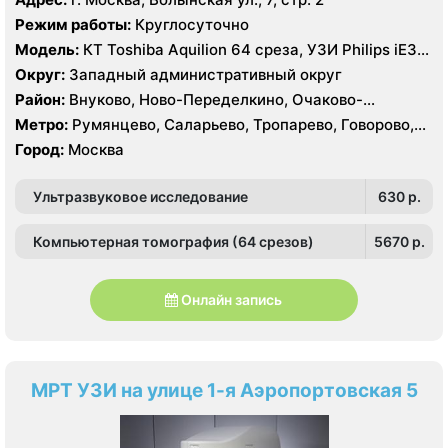
шоссе
Режим работы:
Круглосуточно
Модель:
КТ Toshiba Aquilion 64 среза, УЗИ Philips iE33,
GE Logiq P6, Medison MySono U5
Округ:
Западный административный округ
Район:
Внуково, Ново-Переделкино, Очаково-
Матвеевское, Проспект Вернадского, Солнцево,
Метро:
Румянцево, Саларьево, Тропарево, Говорово,
Тропарёво-Никулино
Рассказовка, Солнцево, Филатов Луг, Боровское
Город:
Москва
шоссе
Ультразвуковое исследование
630 p.
Компьютерная томография (64 срезов)
5670 p.
Онлайн запись
МРТ УЗИ на улице 1-я Аэропортовская 5