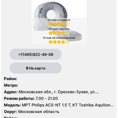
Отзыв о сервисе
Отзыв о врачах
Отзыв об оборудовании
+7(495)822-49-09
На карте
Район:
Метро:
Адрес:
Московская обл., г. Орехово-Зуево, ул.
Володарского, 14
Режим работы:
7.00 - 21.00
Модель:
МРТ Philips ACS-NT 1.5 Т, КТ Toshiba Aquilion
64 среза, УЗИ
Округ:
Московская область