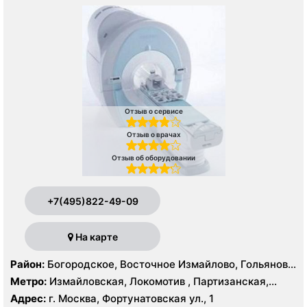
Отзыв о сервисе
Отзыв о врачах
Отзыв об оборудовании
+7(495)822-49-09
На карте
Район:
Богородское, Восточное Измайлово, Гольяново,
Измайлово, Соколиная Гора
Метро:
Измайловская, Локомотив , Партизанская,
Преображенская площадь, Черкизовская
Адрес:
г. Москва, Фортунатовская ул., 1