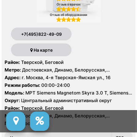
Отзыв о врачах
Отзыв об оборудовании
+7(495)822-49-09
На карте
Район:
Тверской, Беговой
Метро:
Достоевская, Динамо, Белорусская,
Маяковская, Менделеевская, Новослободская,
Адрес:
г. Москва, 4-я Тверская-Ямская ул., 16
Пушкинская, Савеловская, Тверская, Трубная,
Режим работы:
00:00-24:00
Чеховская
Модель:
МРТ Siemens Magnetom Skyra 3.0 Т, Siemens
Magnetom Aera 1.5 Т, GE Brivo MR 355 1.5 Т, КТ GE
Округ:
Центральный административный округ
Revolution CT ES 256 срезов, Siemens Somatom
Район:
Тверской, Беговой
Definition AS 128 срезов, УЗИ PHILIPS EPIQ 7, GE Logiq
Метро:
Достоевская, Динамо, Белорусская,
9, Hitachi-Aloka Prosound Alpha7, GE LOGIQ S7
Маяковская, Менделеевская, Новослободская,
Город:
Москва
Пушкинская, Савеловская, Тверская, Трубная,
Чеховская