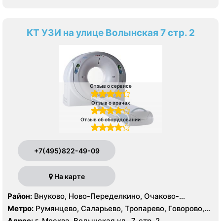
КТ УЗИ на улице Волынская 7 стр. 2
Отзыв о сервисе
Отзыв о врачах
Отзыв об оборудовании
+7(495)822-49-09
На карте
Район:
Внуково, Ново-Переделкино, Очаково-
Матвеевское, Проспект Вернадского, Солнцево,
Метро:
Румянцево, Саларьево, Тропарево, Говорово,
Тропарёво-Никулино
Рассказовка, Солнцево, Филатов Луг, Боровское
Адрес:
г. Москва, Волынская ул., 7, стр. 2