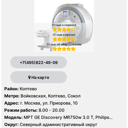
Отзыв о сервисе
Отзыв о врачах
Отзыв об оборудовании
+7(495)822-49-09
На карте
Район:
Коптево
Метро:
Войковская, Коптево, Сокол
Адрес:
г. Москва, ул. Приорова, 10
Режим работы:
8.00 - 20.00
Модель:
МРТ GE Discovery MR750w 3.0 T, Philips
Ingenia 1.5 Т, GE Signa Ovation HDx 0.35T, КТ Philips
Округ:
Северный административный округ