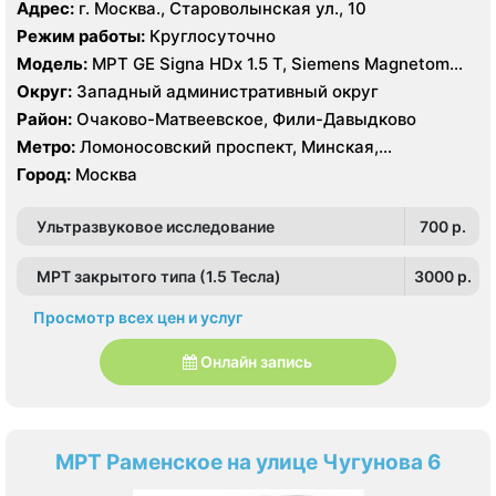
Славянский бульвар
Адрес:
г. Москва., Староволынская ул., 10
Режим работы:
Круглосуточно
Модель:
МРТ GE Signa HDx 1.5 T, Siemens Magnetom
Harmony 1.0 Т, КТ GE Healthcare Optima CT660 64
Округ:
Западный административный округ
среза, GE Healthcare BrightSpeed 16 срезов, УЗИ
Район:
Очаково-Матвеевское, Фили-Давыдково
Hitachi Hi Vision Preirus, GE Voluson E8
Метро:
Ломоносовский проспект, Минская,
Славянский бульвар
Город:
Москва
Ультразвуковое исследование
700 p.
МРТ закрытого типа (1.5 Тесла)
3000 p.
Просмотр всех цен и услуг
Онлайн запись
МРТ Раменское на улице Чугунова 6