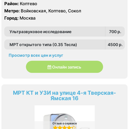
Ingenuity Elite 128 срезов, GE LightSpeed 64 среза,
Район:
Коптево
Siemens SOMATOM Emotion 16 срезов
Метро:
Войковская, Коптево, Сокол
Город:
Москва
Ультразвуковое исследование
700 p.
МРТ открытого типа (0.35 Тесла)
4500 p.
Просмотр всех цен и услуг
Онлайн запись
МРТ КТ и УЗИ на улице 4-я Тверская-
Ямская 16
Отзыв о сервисе