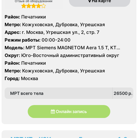
На карте
Отзыв об оборудовании
Район:
Печатники
Метро:
Кожуховская, Дубровка, Угрешская
Адрес:
г. Москва, Угрешская ул., 2, стр. 7
Режим работы:
00:00-24:00
Модель:
МРТ Siemens MAGNETOM Aera 1.5 T, КТ
Siemens SOMATOM Perspective 128 срезов, УЗИ
Округ:
Юго-Восточный административный округ
Район:
Печатники
Метро:
Кожуховская, Дубровка, Угрешская
Город:
Москва
МРТ всего тела
26500 p.
Онлайн запись