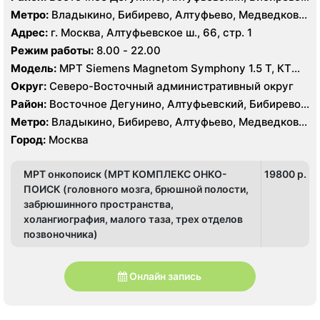
Лианозово, Лосиноостровский, Отрадное, Свиблово,
Метро:
Владыкино, Бибирево, Алтуфьево, Медведково,
Северное Медведково, Южное Медведково,
Окружная, Отрадное, Верхние Лихоборы,
Адрес:
г. Москва, Алтуфьевское ш., 66, стр. 1
Ярославский
Селигерская, Лианозово
Режим работы:
8.00 - 22.00
Модель:
МРТ Siemens Magnetom Symphony 1.5 Т, КТ
Toshiba Aquilion 16 срезов, УЗИ Toshiba
Округ:
Северо-Восточный административный округ
Район:
Восточное Дегунино, Алтуфьевский, Бибирево,
Лианозово, Лосиноостровский, Отрадное, Свиблово,
Метро:
Владыкино, Бибирево, Алтуфьево, Медведково,
Северное Медведково, Южное Медведково,
Окружная, Отрадное, Верхние Лихоборы,
Город:
Москва
Ярославский
Селигерская, Лианозово
МРТ онкопоиск (МРТ КОМПЛЕКС ОНКО-
19800 p.
ПОИСК (головного мозга, брюшной полости,
забрюшинного пространства,
холангиография, малого таза, трех отделов
позвоночника)
Онлайн запись