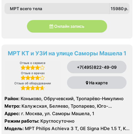
МРТ всего тела
15980 p.
Онлайн запись
МРТ КТ и УЗИ на улице Саморы Машела 1
Отзыв о сервисе
+7(495)822-49-09
Отзыв о врачах
На карте
Отзыв об оборудовании
Район:
Коньково, Обручевский, Тропарёво-Никулино
Метро:
Калужская, Беляево, Тропарево, Юго-
Западная
Адрес:
г. Москва, ул. Саморы Машела, 1
Режим работы:
Круглосуточно
Модель:
МРТ Philips Achieva 3 T, GE Signa HDe 1.5 T, КТ