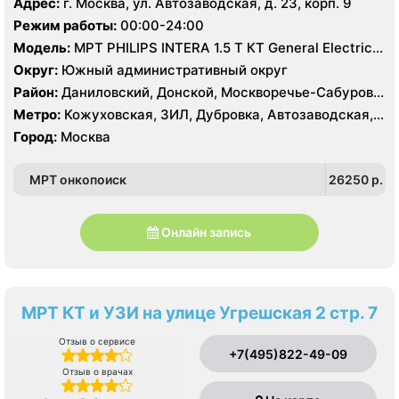
Адрес:
г. Москва, ул. Автозаводская, д. 23, корп. 9
Режим работы:
00:00-24:00
Модель:
МРТ PHILIPS INTERA 1.5 T КТ General Electric
LIGHT SPEED 64 среза
Округ:
Южный административный округ
Район:
Даниловский, Донской, Москворечье-Сабурово,
Нагатино-Садовники, Нагатинский Затон, Нагорный
Метро:
Кожуховская, ЗИЛ, Дубровка, Автозаводская,
Нагатинская, Технопарк, Тульская, Угрешская
Город:
Москва
МРТ онкопоиск
26250 p.
Онлайн запись
МРТ КТ и УЗИ на улице Угрешская 2 стр. 7
Отзыв о сервисе
+7(495)822-49-09
Отзыв о врачах