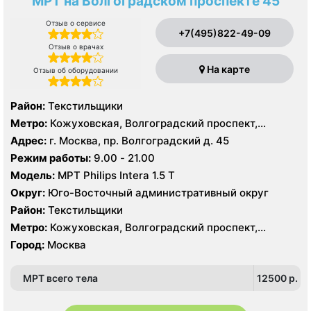
МРТ на Волгоградском проспекте 45
Отзыв о сервисе
+7(495)822-49-09
Отзыв о врачах
На карте
Отзыв об оборудовании
Район:
Текстильщики
Метро:
Кожуховская, Волгоградский проспект,
Текстильщики
Адрес:
г. Москва, пр. Волгоградский д. 45
Режим работы:
9.00 - 21.00
Модель:
МРТ Philips Intera 1.5 T
Округ:
Юго-Восточный административный округ
Район:
Текстильщики
Метро:
Кожуховская, Волгоградский проспект,
Текстильщики
Город:
Москва
МРТ всего тела
12500 p.