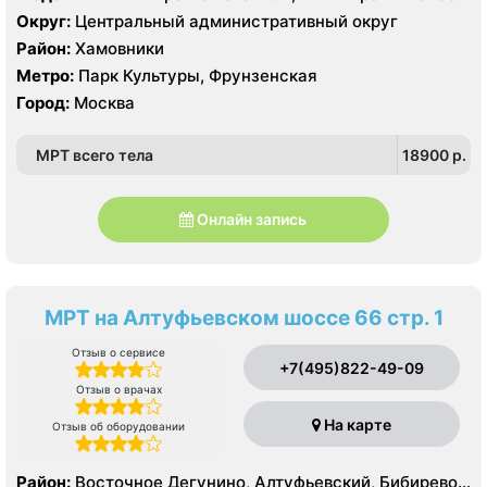
64 среза
Округ:
Центральный административный округ
Район:
Хамовники
Метро:
Парк Культуры, Фрунзенская
Город:
Москва
МРТ всего тела
18900 p.
Онлайн запись
МРТ на Алтуфьевском шоссе 66 стр. 1
Отзыв о сервисе
+7(495)822-49-09
Отзыв о врачах
На карте
Отзыв об оборудовании
Район:
Восточное Дегунино, Алтуфьевский, Бибирево,