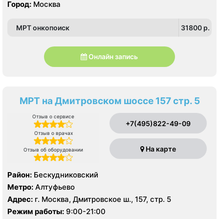
Донского, Бульвар Адмирала Ушакова, Аннино ,
Город:
Москва
Чертаново , Зюзино, Северное Бутово, Южное Бутово
Пражская, Севастопольская, Улица Академика
Янгеля, Улица Горчакова, Улица Скобелевская, Улица
МРТ онкопоиск
31800 p.
Старокачаловская, Чертановская, Южная
Онлайн запись
МРТ на Дмитровском шоссе 157 стр. 5
Отзыв о сервисе
+7(495)822-49-09
Отзыв о врачах
На карте
Отзыв об оборудовании
Район:
Бескудниковский
Метро:
Алтуфьево
Адрес:
г. Москва, Дмитровское ш., 157, стр. 5
Режим работы:
9:00-21:00