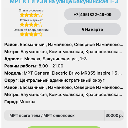
МРТ КТ и УЗИ на улице Бакунинская 1-3
Отзыв о сервисе
+7(495)822-49-09
Отзыв о врачах
На карте
Отзыв об оборудовании
Район:
Басманный , Измайлово, Северное Измайлово,
Соколиная Гора, Сокольники, Лефортово
Метро:
Бауманская, Комсомольская, Красносельская,
Красные Ворота, Курская, Сокольники, Чкаловская,
Адрес:
г. Москва, Бакунинская ул., 1-3
Электрозаводская, Лефортово
Режим работы:
8.00 - 21.00
Модель:
МРТ General Electric Brivo MR355 Inspire 1.5 Т,
КТ General Electric OPTIMA CT660 64 среза, УЗИ
Округ:
Центральный административный округ
Район:
Басманный , Измайлово, Северное Измайлово,
Соколиная Гора, Сокольники, Лефортово
Метро:
Бауманская, Комсомольская, Красносельская,
Красные Ворота, Курская, Сокольники, Чкаловская,
Город:
Москва
Электрозаводская, Лефортово
МРТ всего тела / МРТ онкопоиск
30000 p.