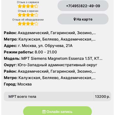
Отзыв о сервисе
+7(495)822-49-09
Отзыв о врачах
На карте
Отзыв об оборудовании
Район:
Академический, Гагаринский, Зюзино,
Коньково, Ломоносовский, Обручевский, Черёмушки,
Метро:
Калужская, Беляево, Академическая,
Очаково-Матвеевское, Тропарёво-Никулино
Коньково, Нахимовский проспект, Новые Черемушки,
Адрес:
г. Москва, ул. Обручева, 21А
Проспект Вернадского, Профсоюзная, Теплый Стан,
Режим работы:
8.00 - 21.00
Тропарево, Чертановская, Юго-Западная, Озёрная
Модель:
МРТ Siemens Magnetom Essenza 1.5Т, КТ
SIEMENS Somatom Perspective 64 срезов
Округ:
Юго-Западный административный округ
Район:
Академический, Гагаринский, Зюзино,
Коньково, Ломоносовский, Обручевский, Черёмушки,
Метро:
Калужская, Беляево, Академическая,
Очаково-Матвеевское, Тропарёво-Никулино
Коньково, Нахимовский проспект, Новые Черемушки,
Город:
Москва
Проспект Вернадского, Профсоюзная, Теплый Стан,
Тропарево, Чертановская, Юго-Западная, Озёрная
МРТ всего тела
13200 p.
Онлайн запись