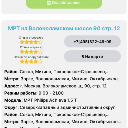
Онлайн запись
МРТ на Волоколамском шоссе 90 стр. 12
Отзыв о сервисе
+7(495)822-49-09
Отзыв о врачах
На карте
Отзыв об оборудовании
Район:
Сокол, Митино, Покровское-Стрешнево,
Северное Тушино, Строгино, Хорошёво-Мнёвники,
Метро:
Зорге, Волоколамская, Митино, Октябрьское
Щукино, Южное Тушино
поле, Панфиловская, Планерная, Сокол, Спартак,
Адрес:
г. Москва, Волоколамское ш., 90, стр. 12
Стрешнево, Сходненская, Тушинская, Щукинская
Режим работы:
9.00 - 21.00
Модель:
МРТ Philips Achieva 1.5 T
Округ:
Северо-Западный административный округ
Район:
Сокол, Митино, Покровское-Стрешнево,
Северное Тушино, Строгино, Хорошёво-Мнёвники,
Метро:
Зорге, Волоколамская, Митино, Октябрьское
Щукино, Южное Тушино
поле, Панфиловская, Планерная, Сокол, Спартак,