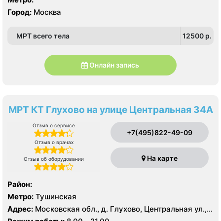
Город:
Москва
МРТ всего тела
12500 p.
Онлайн запись
МРТ КТ Глухово на улице Центральная 34А
Отзыв о сервисе
+7(495)822-49-09
Отзыв о врачах
На карте
Отзыв об оборудовании
Район:
Метро:
Тушинская
Адрес:
Московская обл., д. Глухово, Центральная ул.,
34А