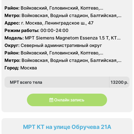
Район:
Войковский, Головинский, Коптево,
Левобережный, Ховрино
Метро:
Войковская, Водный стадион, Балтийская,
Коптево, Лихоборы, Речной вокзал, Стрешнево,
Адрес:
г. Москва, Ленинградское ш., 47
Беломорская, Ховрино
Режим работы:
00:00-24:00
Модель:
МРТ Siemens Magnetom Essenza 1.5 Т, КТ
SIEMENS Somatom Perspective 64 срезов
Округ:
Северный административный округ
Район:
Войковский, Головинский, Коптево,
Левобережный, Ховрино
Метро:
Войковская, Водный стадион, Балтийская,
Коптево, Лихоборы, Речной вокзал, Стрешнево,
Город:
Москва
Беломорская, Ховрино
МРТ всего тела
13200 p.
Онлайн запись
МРТ КТ на улице Обручева 21А