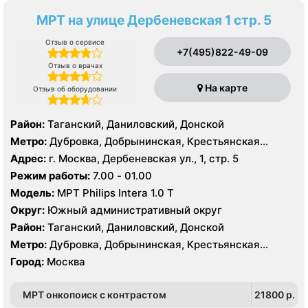
МРТ на улице Дербеневская 1 стр. 5
Отзыв о сервисе
+7(495)822-49-09
Отзыв о врачах
На карте
Отзыв об оборудовании
Район:
Таганский, Даниловский, Донской
Метро:
Дубровка, Добрынинская, Крестьянская
застава, Новокузнецкая, Октябрьская, Павелецкая,
Адрес:
г. Москва, Дербеневская ул., 1, стр. 5
Полянка, Пролетарская, Серпуховская,
Режим работы:
7.00 - 01.00
Третьяковская, Тульская
Модель:
МРТ Philips Intera 1.0 Т
Округ:
Южный административный округ
Район:
Таганский, Даниловский, Донской
Метро:
Дубровка, Добрынинская, Крестьянская
застава, Новокузнецкая, Октябрьская, Павелецкая,
Город:
Москва
Полянка, Пролетарская, Серпуховская,
Третьяковская, Тульская
МРТ онкопоиск с контрастом
21800 p.