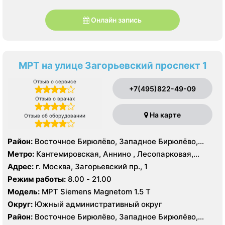
Онлайн запись
МРТ на улице Загорьевский проспект 1
Отзыв о сервисе
+7(495)822-49-09
Отзыв о врачах
На карте
Отзыв об оборудовании
Район:
Восточное Бирюлёво, Западное Бирюлёво,
Москворечье-Сабурово, Северное Орехово-Борисово,
Метро:
Кантемировская, Аннино , Лесопарковая,
Южное Орехово-Борисово, Царицыно, Северное
Пражская, Улица Академика Янгеля, Улица
Адрес:
г. Москва, Загорьевский пр., 1
Чертаново, Центральное Чертаново, Южное Чертаново
Старокачаловская, Царицыно, Южная
Режим работы:
8.00 - 21.00
, Южное Чертаново , Северное Бутово
Модель:
МРТ Siemens Magnetom 1.5 Т
Округ:
Южный административный округ
Район:
Восточное Бирюлёво, Западное Бирюлёво,