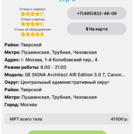
Отзыв о сервисе
+7(495)822-49-09
Отзыв о врачах
На карте
Отзыв об оборудовании
Район:
Тверской
Метро:
Пушкинская, Трубная, Чеховская
Адрес:
г. Москва, 1-й Колобовский пер., 4
Режим работы:
8.00 - 21.00
Модель:
GE SIGNA Architect AIR Edition 3.0 Т, Canon
Aquilion One Genesis Edition 640 срезов, УЗИ
Округ:
Центральный административный округ
Район:
Тверской
Метро:
Пушкинская, Трубная, Чеховская
Город:
Москва
МРТ всего тела
41000 p.