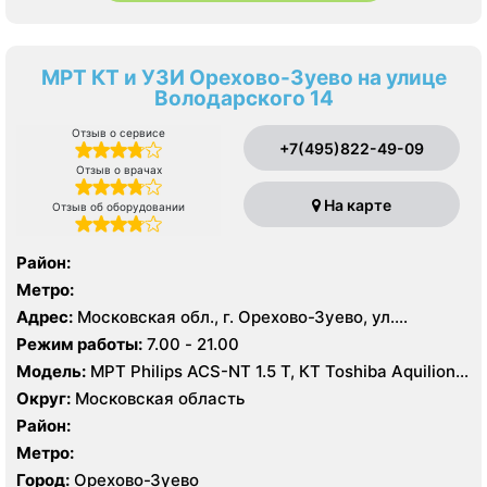
МРТ КТ и УЗИ Орехово-Зуево на улице
Володарского 14
Отзыв о сервисе
+7(495)822-49-09
Отзыв о врачах
На карте
Отзыв об оборудовании
Район:
Метро:
Адрес:
Московская обл., г. Орехово-Зуево, ул.
Володарского, 14
Режим работы:
7.00 - 21.00
Модель:
МРТ Philips ACS-NT 1.5 Т, КТ Toshiba Aquilion
64 среза, УЗИ
Округ:
Московская область
Район:
Метро:
Город:
Орехово-Зуево