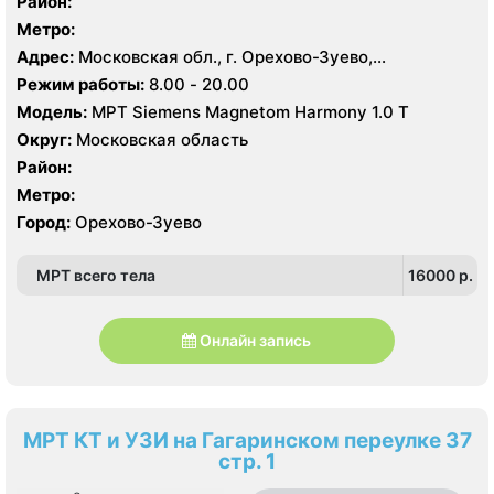
Район:
Метро:
Адрес:
Московская обл., г. Орехово-Зуево,
Набережная ул., 10А
Режим работы:
8.00 - 20.00
Модель:
МРТ Siemens Magnetom Harmony 1.0 Т
Округ:
Московская область
Район:
Метро:
Город:
Орехово-Зуево
МРТ всего тела
16000 p.
Онлайн запись
МРТ КТ и УЗИ на Гагаринском переулке 37
стр. 1