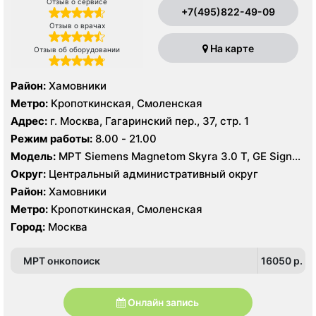
Отзыв о сервисе
+7(495)822-49-09
Отзыв о врачах
На карте
Отзыв об оборудовании
Район:
Хамовники
Метро:
Кропоткинская, Смоленская
Адрес:
г. Москва, Гагаринский пер., 37, стр. 1
Режим работы:
8.00 - 21.00
Модель:
МРТ Siemens Magnetom Skyra 3.0 Т, GE Signa
HDx 1.5 T, КТ Siemens Somatom Difinition Flash 256
Округ:
Центральный административный округ
срезов, Phillips Brilliance 64 среза, УЗИ Philips HD15
Район:
Хамовники
Метро:
Кропоткинская, Смоленская
Город:
Москва
МРТ онкопоиск
16050 p.
Онлайн запись