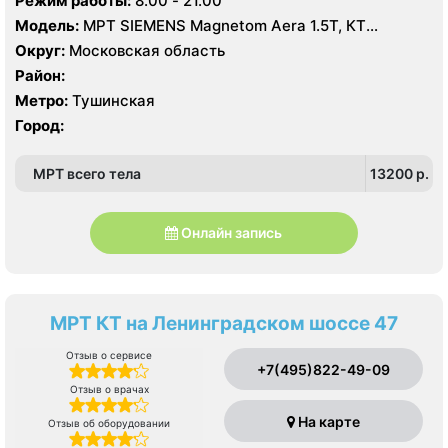
Режим работы:
8.00 - 21.00
Модель:
МРТ SIEMENS Magnetom Aera 1.5Т, КТ
SIEMENS Somatom Perspective 128 срезов
Округ:
Московская область
Район:
Метро:
Тушинская
Город:
МРТ всего тела
13200 p.
Онлайн запись
МРТ КТ на Ленинградском шоссе 47
Отзыв о сервисе
+7(495)822-49-09
Отзыв о врачах
На карте
Отзыв об оборудовании