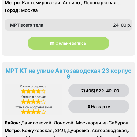
Москворечье-Сабурово, Северное Орехово-Борисово,
Метро:
Кантемировская, Аннино , Лесопарковая,
Южное Орехово-Борисово, Царицыно, Северное
Пражская, Улица Академика Янгеля, Улица
Город:
Москва
Чертаново, Центральное Чертаново, Южное Чертаново
Старокачаловская, Царицыно, Южная
, Южное Чертаново , Северное Бутово
МРТ всего тела
24100 p.
Онлайн запись
МРТ КТ на улице Автозаводская 23 корпус
9
Отзыв о сервисе
+7(495)822-49-09
Отзыв о врачах
На карте
Отзыв об оборудовании
Район:
Даниловский, Донской, Москворечье-Сабурово,
Нагатино-Садовники, Нагатинский Затон, Нагорный
Метро:
Кожуховская, ЗИЛ, Дубровка, Автозаводская,
Нагатинская, Технопарк, Тульская, Угрешская