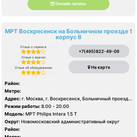
Онлайн запись
МРТ Воскресенск на Больничном проезде 1
корпус 8
Отзыв о сервисе
+7(495)822-49-09
Отзыв о врачах
На карте
Отзыв об оборудовании
Район:
Метро:
Адрес:
г. Москва, г. Воскресенск, Больничный проезд,
д. 1, корп. 8
Режим работы:
8.00 - 20.00
Модель:
МРТ Philips Intera 1.5 T
Округ:
Новомосковский административный округ
Район:
Метро: