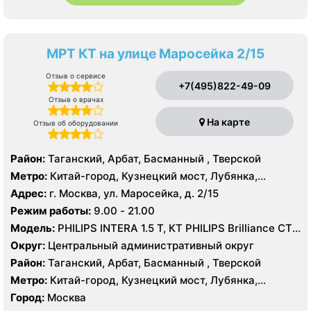
МРТ КТ на улице Маросейка 2/15
Отзыв о сервисе
+7(495)822-49-09
Отзыв о врачах
На карте
Отзыв об оборудовании
Район:
Таганский, Арбат, Басманный , Тверской
Метро:
Китай-город, Кузнецкий мост, Лубянка,
Охотный ряд, Площадь Революции, Сретенский
Адрес:
г. Москва, ул. Маросейка, д. 2/15
бульвар, Театральная
Режим работы:
9.00 - 21.00
Модель:
PHILIPS INTERA 1.5 T, КТ PHILIPS Brilliance CT
16 срезов
Округ:
Центральный административный округ
Район:
Таганский, Арбат, Басманный , Тверской
Метро:
Китай-город, Кузнецкий мост, Лубянка,
Охотный ряд, Площадь Революции, Сретенский
Город:
Москва
бульвар, Театральная