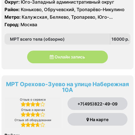
Philips Ingenuity Elite 128 срезов, GE LightSpeed 64
Округ:
Юго-Западный административный округ
среза УЗИ Toshiba Aplio XG, Philips iU22, Acuson
Район:
Коньково, Обручевский, Тропарёво-Никулино
Antares
Метро:
Калужская, Беляево, Тропарево, Юго-
Западная
Город:
Москва
МРТ всего тела (обзорно)
16000 p.
Онлайн запись
МРТ Орехово-Зуево на улице Набережная
10А
Отзыв о сервисе
+7(495)822-49-09
Отзыв о врачах
На карте
Отзыв об оборудовании