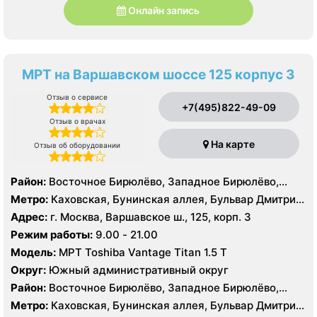
Онлайн запись
МРТ на Варшавском шоссе 125 корпус 3
Отзыв о сервисе
+7(495)822-49-09
Отзыв о врачах
На карте
Отзыв об оборудовании
Район:
Восточное Бирюлёво, Западное Бирюлёво,
Москворечье-Сабурово, Северное Чертаново,
Метро:
Каховская, Бунинская аллея, Бульвар Дмитрия
Центральное Чертаново, Южное Чертаново , Южное
Донского, Бульвар Адмирала Ушакова, Аннино ,
Адрес:
г. Москва, Варшавское ш., 125, корп. 3
Чертаново , Зюзино, Северное Бутово, Южное Бутово
Пражская, Севастопольская, Улица Академика
Режим работы:
9.00 - 21.00
Янгеля, Улица Горчакова, Улица Скобелевская, Улица
Модель:
МРТ Toshiba Vantage Titan 1.5 Т
Старокачаловская, Чертановская, Южная
Округ:
Южный административный округ
Район:
Восточное Бирюлёво, Западное Бирюлёво,
Москворечье-Сабурово, Северное Чертаново,
Метро:
Каховская, Бунинская аллея, Бульвар Дмитрия
Центральное Чертаново, Южное Чертаново , Южное