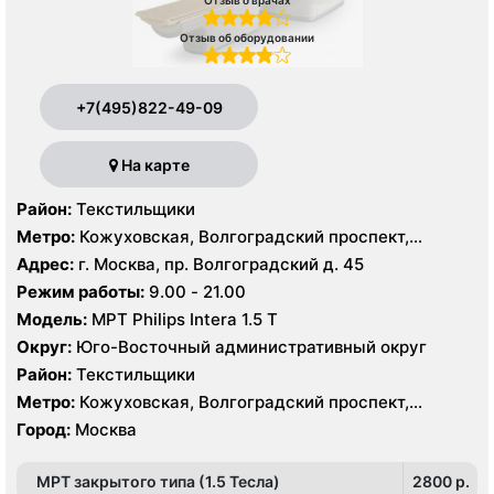
Отзыв о врачах
Отзыв об оборудовании
+7(495)822-49-09
На карте
Район:
Текстильщики
Метро:
Кожуховская, Волгоградский проспект,
Текстильщики
Адрес:
г. Москва, пр. Волгоградский д. 45
Режим работы:
9.00 - 21.00
Модель:
МРТ Philips Intera 1.5 T
Округ:
Юго-Восточный административный округ
Район:
Текстильщики
Метро:
Кожуховская, Волгоградский проспект,
Текстильщики
Город:
Москва
МРТ закрытого типа (1.5 Тесла)
2800 p.