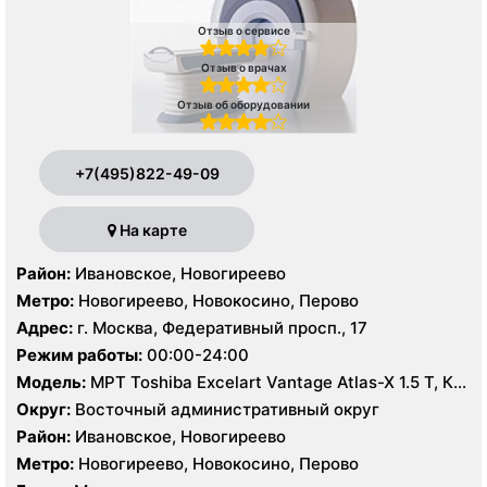
Отзыв о сервисе
Отзыв о врачах
Отзыв об оборудовании
+7(495)822-49-09
На карте
Район:
Ивановское, Новогиреево
Метро:
Новогиреево, Новокосино, Перово
Адрес:
г. Москва, Федеративный просп., 17
Режим работы:
00:00-24:00
Модель:
МРТ Toshiba Excelart Vantage Atlas-X 1.5 T, КТ
Toshiba Aquilion 64 среза, УЗИ
Округ:
Восточный административный округ
Район:
Ивановское, Новогиреево
Метро:
Новогиреево, Новокосино, Перово