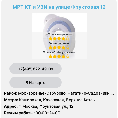
МРТ КТ и УЗИ на улице Фруктовая 12
Отзыв о сервисе
Отзыв о врачах
Отзыв об оборудовании
+7(495)822-49-09
На карте
Район:
Москворечье-Сабурово, Нагатино-Садовники,
Нагатинский Затон, Нагорный , Царицыно, Северное
Метро:
Каширская, Каховская, Верхние Котлы,
Чертаново, Центральное Чертаново, Южное Чертаново
Варшавская, Академическая, Крымская, Нагатинская,
Адрес:
г. Москва, Фруктовая ул., 12
, Зюзино, Черёмушки
Нагорная, Нахимовский проспект, Профсоюзная,
Режим работы:
00:00-24:00
Севастопольская, Чертановская