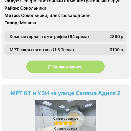
Округ:
Северо-Восточный административный округ
Район:
Сокольники
Метро:
Сокольники, Электрозаводская
Город:
Москва
Компьютерная томография (64 среза)
2890 p.
МРТ закрытого типа (1.5 Тесла)
3100 p.
Онлайн запись
МРТ КТ и УЗИ на улице Саляма Адиля 2
Отзыв о сервисе
Отзыв о врачах