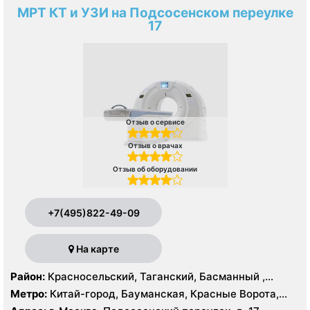
МРТ КТ и УЗИ на Подсосенском переулке
17
Отзыв о сервисе
Отзыв о врачах
Отзыв об оборудовании
+7(495)822-49-09
На карте
Район:
Красносельский, Таганский, Басманный ,
Тверской
Метро:
Китай-город, Бауманская, Красные Ворота,
Кузнецкий мост, Курская, Лубянка, Площадь Ильича,