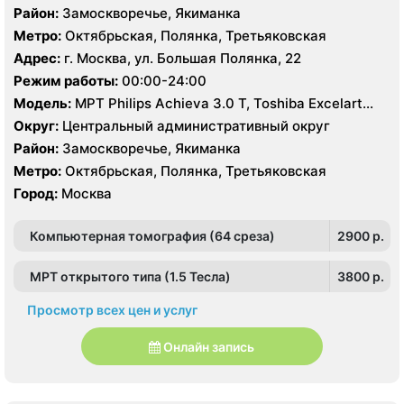
Район:
Замоскворечье, Якиманка
Метро:
Октябрьская, Полянка, Третьяковская
Адрес:
г. Москва, ул. Большая Полянка, 22
Режим работы:
00:00-24:00
Модель:
МРТ Philips Achieva 3.0 Т, Toshiba Excelart
Vantage 1.5 Т, КТ Philips Brilliance CT 64 среза, Philips
Округ:
Центральный административный округ
Brilliance CT16 срезов, УЗИ Philips HD15
Район:
Замоскворечье, Якиманка
Метро:
Октябрьская, Полянка, Третьяковская
Город:
Москва
Компьютерная томография (64 среза)
2900 p.
МРТ открытого типа (1.5 Тесла)
3800 p.
Просмотр всех цен и услуг
Онлайн запись