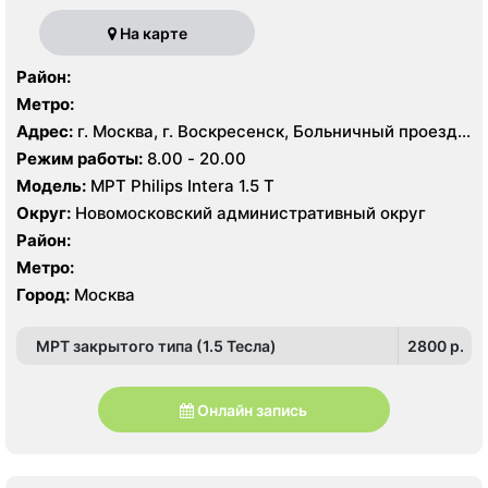
На карте
Район:
Метро:
Адрес:
г. Москва, г. Воскресенск, Больничный проезд,
д. 1, корп. 8
Режим работы:
8.00 - 20.00
Модель:
МРТ Philips Intera 1.5 T
Округ:
Новомосковский административный округ
Район:
Метро:
Город:
Москва
МРТ закрытого типа (1.5 Тесла)
2800 p.
Онлайн запись