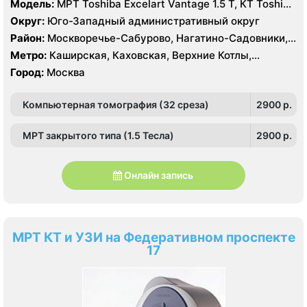
Модель:
МРТ Toshiba Excelart Vantage 1.5 Т, КТ Toshiba
Aquilion 32 среза, УЗИ Toshiba Aplio 500, Medison
Округ:
Юго-Западный административный округ
Sonoace X8
Район:
Москворечье-Сабурово, Нагатино-Садовники,
Нагатинский Затон, Нагорный , Царицыно, Северное
Метро:
Каширская, Каховская, Верхние Котлы,
Чертаново, Центральное Чертаново, Южное Чертаново
Варшавская, Академическая, Крымская, Нагатинская,
Город:
Москва
, Зюзино, Черёмушки
Нагорная, Нахимовский проспект, Профсоюзная,
Севастопольская, Чертановская
Компьютерная томография (32 среза)
2900 p.
МРТ закрытого типа (1.5 Тесла)
2900 p.
Онлайн запись
МРТ КТ и УЗИ на Федеративном проспекте
17