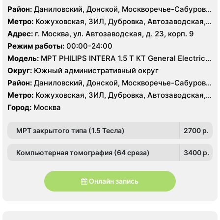
Район:
Даниловский, Донской, Москворечье-Сабурово,
Нагатино-Садовники, Нагатинский Затон, Нагорный
Метро:
Кожуховская, ЗИЛ, Дубровка, Автозаводская,
Нагатинская, Технопарк, Тульская, Угрешская
Адрес:
г. Москва, ул. Автозаводская, д. 23, корп. 9
Режим работы:
00:00-24:00
Модель:
МРТ PHILIPS INTERA 1.5 T КТ General Electric
LIGHT SPEED 64 среза
Округ:
Южный административный округ
Район:
Даниловский, Донской, Москворечье-Сабурово,
Нагатино-Садовники, Нагатинский Затон, Нагорный
Метро:
Кожуховская, ЗИЛ, Дубровка, Автозаводская,
Нагатинская, Технопарк, Тульская, Угрешская
Город:
Москва
МРТ закрытого типа (1.5 Тесла)
2700 p.
Компьютерная томография (64 среза)
3400 p.
Онлайн запись