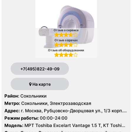
Отзыв о сервисе
Отзыв о врачах
Отзыв об оборудовании
+7(495)822-49-09
На карте
Район:
Сокольники
Метро:
Сокольники, Электрозаводская
Адрес:
г. Москва, Рубцовско-Дворцовая ул., 1/3 корп.
2А
Режим работы:
00:00-24:00
Модель:
МРТ Toshiba Excelart Vantage 1.5 Т, КТ Toshiba
Aquilion 64 среза, УЗИ