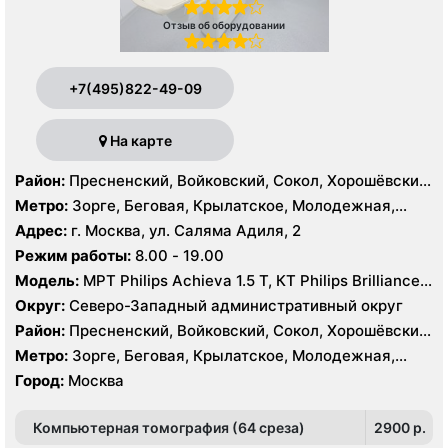
Отзыв об оборудовании
+7(495)822-49-09
На карте
Район:
Пресненский, Войковский, Сокол, Хорошёвский,
Крылатское, Кунцево, Филёвский Парк, Северное
Метро:
Зорге, Беговая, Крылатское, Молодежная,
Тушино, Строгино, Хорошёво-Мнёвники, Щукино,
Октябрьское поле, Панфиловская, Полежаевская,
Адрес:
г. Москва, ул. Саляма Адиля, 2
Южное Тушино
Хорошево, Хорошевская, ЦСКА, Щукинская, Мнёвники,
Режим работы:
8.00 - 19.00
Народное Ополчение
Модель:
МРТ Philips Achieva 1.5 T, КТ Philips Brilliance
64 среза, УЗИ GE Voluson E8, ESAOTE MYLAB TWICE
Округ:
Северо-Западный административный округ
Район:
Пресненский, Войковский, Сокол, Хорошёвский,
Крылатское, Кунцево, Филёвский Парк, Северное
Метро:
Зорге, Беговая, Крылатское, Молодежная,
Тушино, Строгино, Хорошёво-Мнёвники, Щукино,
Октябрьское поле, Панфиловская, Полежаевская,
Город:
Москва
Южное Тушино
Хорошево, Хорошевская, ЦСКА, Щукинская, Мнёвники,
Народное Ополчение
Компьютерная томография (64 среза)
2900 p.