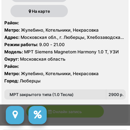
На карте
Район:
Метро:
Жулебино, Котельники, Некрасовка
Адрес:
Московская обл., г. Люберцы, Хлебозаводская
ул. 10
Режим работы:
9.00 - 21.00
Модель:
МРТ Siemens Magnetom Harmony 1.0 Т, УЗИ
Округ:
Московская область
Район:
Метро:
Жулебино, Котельники, Некрасовка
Город:
Люберцы
МРТ закрытого типа (1.0 Тесла)
2900 p.
Онлайн запись