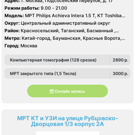
Адрес:
г. Москва, Подсосенский переулок, д. 17
Сретенский бульвар, Таганская, Чкаловская
Режим работы:
9.00 - 21.00
Модель:
МРТ Philips Achieva Intera 1.5 T, КТ Toshiba
Aquilion CXL 128 срезов, УЗИ
Округ:
Центральный административный округ
Район:
Красносельский, Таганский, Басманный ,
Тверской
Метро:
Китай-город, Бауманская, Красные Ворота,
Кузнецкий мост, Курская, Лубянка, Площадь Ильича,
Город:
Москва
Сретенский бульвар, Таганская, Чкаловская
Компьютерная томография (128 срезов)
2890 p.
МРТ закрытого типа (1,5 Тесла)
3000 p.
Онлайн запись
МРТ КТ и УЗИ на улице Рубцовско-
Дворцовая 1/3 корпус 2А