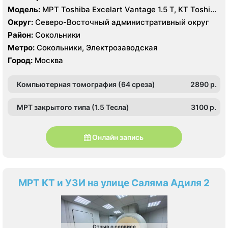
Модель:
МРТ Toshiba Excelart Vantage 1.5 Т, КТ Toshiba
Aquilion 64 среза, УЗИ
Округ:
Северо-Восточный административный округ
Район:
Сокольники
Метро:
Сокольники, Электрозаводская
Город:
Москва
Компьютерная томография (64 среза)
2890 p.
МРТ закрытого типа (1.5 Тесла)
3100 p.
Онлайн запись
МРТ КТ и УЗИ на улице Саляма Адиля 2
Отзыв о сервисе