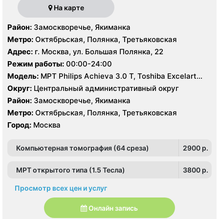
На карте
Район:
Замоскворечье, Якиманка
Метро:
Октябрьская, Полянка, Третьяковская
Адрес:
г. Москва, ул. Большая Полянка, 22
Режим работы:
00:00-24:00
Модель:
МРТ Philips Achieva 3.0 Т, Toshiba Excelart
Vantage 1.5 Т, КТ Philips Brilliance CT 64 среза, Philips
Округ:
Центральный административный округ
Brilliance CT16 срезов, УЗИ Philips HD15
Район:
Замоскворечье, Якиманка
Метро:
Октябрьская, Полянка, Третьяковская
Город:
Москва
Компьютерная томография (64 среза)
2900 p.
МРТ открытого типа (1.5 Тесла)
3800 p.
Просмотр всех цен и услуг
Онлайн запись