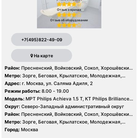
Отзыв о врачах
Отзыв об оборудовании
+7(495)822-49-09
На карте
Район:
Пресненский, Войковский, Сокол, Хорошёвский,
Крылатское, Кунцево, Филёвский Парк, Северное
Метро:
Зорге, Беговая, Крылатское, Молодежная,
Тушино, Строгино, Хорошёво-Мнёвники, Щукино,
Октябрьское поле, Панфиловская, Полежаевская,
Адрес:
г. Москва, ул. Саляма Адиля, 2
Южное Тушино
Хорошево, Хорошевская, ЦСКА, Щукинская, Мнёвники,
Режим работы:
8.00 - 19.00
Народное Ополчение
Модель:
МРТ Philips Achieva 1.5 T, КТ Philips Brilliance
64 среза, УЗИ GE Voluson E8, ESAOTE MYLAB TWICE
Округ:
Северо-Западный административный округ
Район:
Пресненский, Войковский, Сокол, Хорошёвский,
Крылатское, Кунцево, Филёвский Парк, Северное
Метро:
Зорге, Беговая, Крылатское, Молодежная,
Тушино, Строгино, Хорошёво-Мнёвники, Щукино,
Октябрьское поле, Панфиловская, Полежаевская,
Город:
Москва
Южное Тушино
Хорошево, Хорошевская, ЦСКА, Щукинская, Мнёвники,