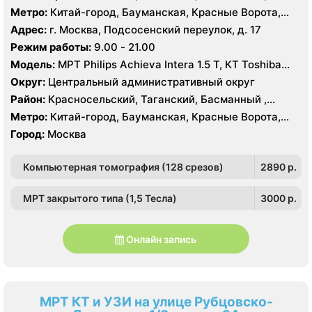
Тверской
Метро:
Китай-город, Бауманская, Красные Ворота,
Кузнецкий мост, Курская, Лубянка, Площадь Ильича,
Адрес:
г. Москва, Подсосенский переулок, д. 17
Сретенский бульвар, Таганская, Чкаловская
Режим работы:
9.00 - 21.00
Модель:
МРТ Philips Achieva Intera 1.5 T, КТ Toshiba
Aquilion CXL 128 срезов, УЗИ
Округ:
Центральный административный округ
Район:
Красносельский, Таганский, Басманный ,
Тверской
Метро:
Китай-город, Бауманская, Красные Ворота,
Кузнецкий мост, Курская, Лубянка, Площадь Ильича,
Город:
Москва
Сретенский бульвар, Таганская, Чкаловская
Компьютерная томография (128 срезов)
2890 p.
МРТ закрытого типа (1,5 Тесла)
3000 p.
Онлайн запись
МРТ КТ и УЗИ на улице Рубцовско-