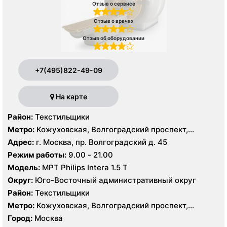
Отзыв о сервисе
Отзыв о врачах
Отзыв об оборудовании
+7(495)822-49-09
На карте
Район:
Текстильщики
Метро:
Кожуховская, Волгоградский проспект,
Текстильщики
Адрес:
г. Москва, пр. Волгоградский д. 45
Режим работы:
9.00 - 21.00
Модель:
МРТ Philips Intera 1.5 T
Округ:
Юго-Восточный административный округ
Район:
Текстильщики
Метро:
Кожуховская, Волгоградский проспект,
Текстильщики
Город:
Москва