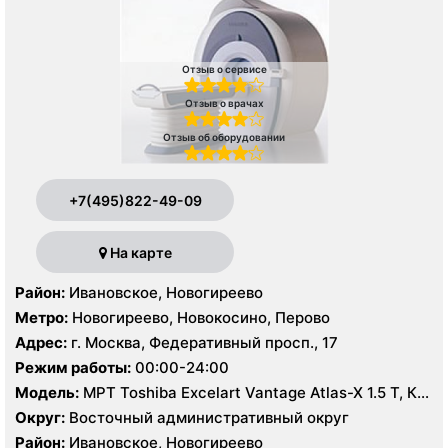
Отзыв о сервисе
Отзыв о врачах
Отзыв об оборудовании
+7(495)822-49-09
На карте
Район:
Ивановское, Новогиреево
Метро:
Новогиреево, Новокосино, Перово
Адрес:
г. Москва, Федеративный просп., 17
Режим работы:
00:00-24:00
Модель:
МРТ Toshiba Excelart Vantage Atlas-X 1.5 T, КТ
Toshiba Aquilion 64 среза, УЗИ
Округ:
Восточный административный округ
Район:
Ивановское, Новогиреево