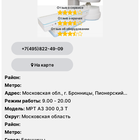
Отзыв о сервисе
Отзыв о врачах
Отзыв об оборудовании
+7(495)822-49-09
На карте
Район:
Метро:
Адрес:
Московская обл., г. Бронницы, Пионерский
пер., 49, стр. 1
Режим работы:
9.00 - 20.00
Модель:
МРТ АЗ 300 0,3 Т
Округ:
Московская область
Район:
Метро:
Город:
Бронницы