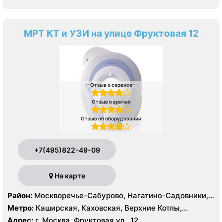
МРТ КТ и УЗИ на улице Фруктовая 12
Отзыв о сервисе
Отзыв о врачах
Отзыв об оборудовании
+7(495)822-49-09
На карте
Район:
Москворечье-Сабурово, Нагатино-Садовники,
Нагатинский Затон, Нагорный , Царицыно, Северное
Метро:
Каширская, Каховская, Верхние Котлы,
Чертаново, Центральное Чертаново, Южное Чертаново
Варшавская, Академическая, Крымская, Нагатинская,
Адрес:
г. Москва, Фруктовая ул., 12