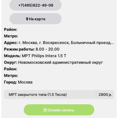
+7(495)822-49-09
На карте
Район:
Метро:
Адрес:
г. Москва, г. Воскресенск, Больничный проезд,
д. 1, корп. 8
Режим работы:
8.00 - 20.00
Модель:
МРТ Philips Intera 1.5 T
Округ:
Новомосковский административный округ
Район:
Метро:
Город:
Москва
МРТ закрытого типа (1.5 Тесла)
2800 p.
Онлайн запись