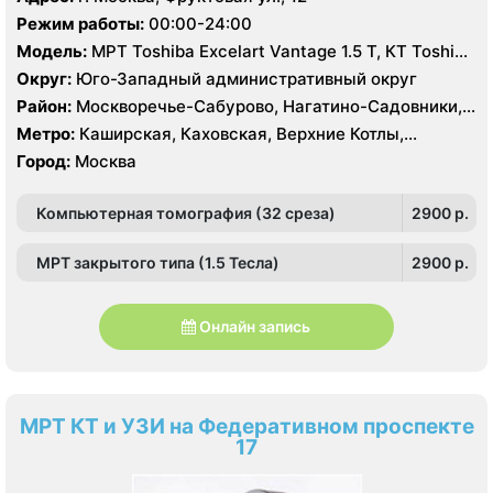
, Зюзино, Черёмушки
Нагорная, Нахимовский проспект, Профсоюзная,
Режим работы:
00:00-24:00
Севастопольская, Чертановская
Модель:
МРТ Toshiba Excelart Vantage 1.5 Т, КТ Toshiba
Aquilion 32 среза, УЗИ Toshiba Aplio 500, Medison
Округ:
Юго-Западный административный округ
Sonoace X8
Район:
Москворечье-Сабурово, Нагатино-Садовники,
Нагатинский Затон, Нагорный , Царицыно, Северное
Метро:
Каширская, Каховская, Верхние Котлы,
Чертаново, Центральное Чертаново, Южное Чертаново
Варшавская, Академическая, Крымская, Нагатинская,
Город:
Москва
, Зюзино, Черёмушки
Нагорная, Нахимовский проспект, Профсоюзная,
Севастопольская, Чертановская
Компьютерная томография (32 среза)
2900 p.
МРТ закрытого типа (1.5 Тесла)
2900 p.
Онлайн запись
МРТ КТ и УЗИ на Федеративном проспекте
17