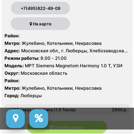
+7(495)822-49-09
На карте
Район:
Метро:
Жулебино, Котельники, Некрасовка
Адрес:
Московская обл., г. Люберцы, Хлебозаводская
ул. 10
Режим работы:
9.00 - 21.00
Модель:
МРТ Siemens Magnetom Harmony 1.0 Т, УЗИ
Округ:
Московская область
Район:
Метро:
Жулебино, Котельники, Некрасовка
Город:
Люберцы
МРТ закрытого типа (1.0 Тесла)
2900 p.
Онлайн запись