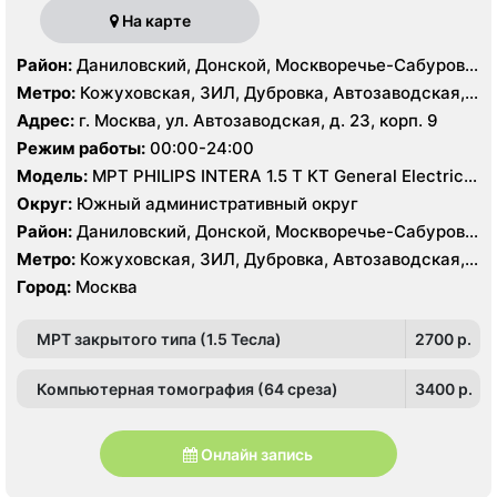
На карте
Район:
Даниловский, Донской, Москворечье-Сабурово,
Нагатино-Садовники, Нагатинский Затон, Нагорный
Метро:
Кожуховская, ЗИЛ, Дубровка, Автозаводская,
Нагатинская, Технопарк, Тульская, Угрешская
Адрес:
г. Москва, ул. Автозаводская, д. 23, корп. 9
Режим работы:
00:00-24:00
Модель:
МРТ PHILIPS INTERA 1.5 T КТ General Electric
LIGHT SPEED 64 среза
Округ:
Южный административный округ
Район:
Даниловский, Донской, Москворечье-Сабурово,
Нагатино-Садовники, Нагатинский Затон, Нагорный
Метро:
Кожуховская, ЗИЛ, Дубровка, Автозаводская,
Нагатинская, Технопарк, Тульская, Угрешская
Город:
Москва
МРТ закрытого типа (1.5 Тесла)
2700 p.
Компьютерная томография (64 среза)
3400 p.
Онлайн запись