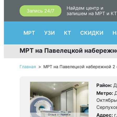
Найдем центр и
Запись 24/7
запишем на МРТ и К
МРТ
УЗИ
КТ
СКИДКИ
Н
МРТ на Павелецкой набережной
Главная
МРТ на Павелецкой набережной 2 с
Район:
Д
Метро:
Д
Октябрьс
Серпухов
Адрес:
г
Отзыв о сервисе