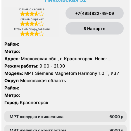
Отзыв о сервисе
+7(495)822-49-09
Отзыв о врачах
На карте
Отзыв об оборудовании
Район:
Метро:
Адрес:
Московская обл., г. Красногорск, Ново-
Никольская ул., 52
Режим работы:
9.00 - 21.00
Модель:
МРТ Siemens Magnetom Harmony 1.0 Т, УЗИ
Округ:
Московская область
Район:
Метро:
Город:
Красногорск
МРТ желудка и кишечника
6000 p.
МРТ желудка с контрастом
9000 p.