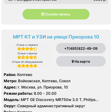
Онлайн запись
МРТ КТ и УЗИ на улице Приорова 10
Отзыв о сервисе
+7(495)822-49-09
Отзыв о врачах
На карте
Отзыв об оборудовании
Район:
Коптево
Метро:
Войковская, Коптево, Сокол
Адрес:
г. Москва, ул. Приорова, 10
Режим работы:
8.00 - 20.00
Модель:
МРТ GE Discovery MR750w 3.0 T, Philips
Ingenia 1.5 Т, GE Signa Ovation HDx 0.35T, КТ Philips
Округ:
Северный административный округ
Ingenuity Elite 128 срезов, GE LightSpeed 64 среза,