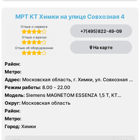
МРТ КТ Химки на улице Совхозная 4
Отзыв о сервисе
+7(495)822-49-09
Отзыв о врачах
На карте
Отзыв об оборудовании
Район:
Метро:
Адрес:
Московская область, г. Химки, ул. Совхозная 4,
стр 1
Режим работы:
8.00 - 22.00
Модель:
Siemens MAGNETOM ESSENZA 1,5 Т, КТ
Siemens Healthineers 64 среза, УЗИ
Округ:
Московская область
Район:
Метро:
Город:
Химки