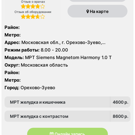
Отзыв о врачах
На карте
Отзыв об оборудовании
Район:
Метро:
Адрес:
Московская обл., г. Орехово-Зуево,
Набережная ул., 10А
Режим работы:
8.00 - 20.00
Модель:
МРТ Siemens Magnetom Harmony 1.0 Т
Округ:
Московская область
Район:
Метро:
Город:
Орехово-Зуево
МРТ желудка и кишечника
4600 p.
МРТ желудка с контрастом
8600 p.
Онлайн запись