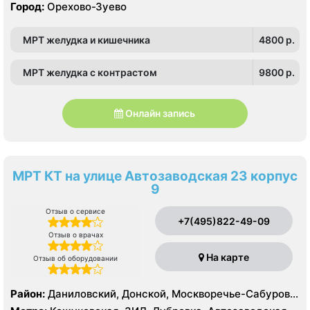
Город:
Орехово-Зуево
МРТ желудка и кишечника
4800 p.
МРТ желудка с контрастом
9800 p.
Онлайн запись
МРТ КТ на улице Автозаводская 23 корпус
9
Отзыв о сервисе
+7(495)822-49-09
Отзыв о врачах
На карте
Отзыв об оборудовании
Район:
Даниловский, Донской, Москворечье-Сабурово,
Нагатино-Садовники, Нагатинский Затон, Нагорный