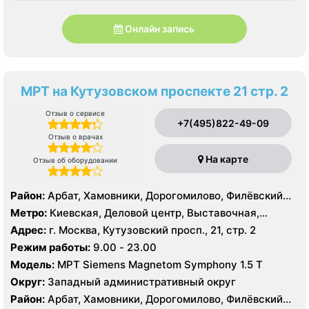
Онлайн запись
МРТ на Кутузовском проспекте 21 стр. 2
Отзыв о сервисе
+7(495)822-49-09
Отзыв о врачах
На карте
Отзыв об оборудовании
Район:
Арбат, Хамовники, Дорогомилово, Филёвский
Парк
Метро:
Киевская, Деловой центр, Выставочная,
Краснопресненская, Парк Победы, Смоленская,
Адрес:
г. Москва, Кутузовский просп., 21, стр. 2
Студенческая, Фили
Режим работы:
9.00 - 23.00
Модель:
МРТ Siemens Magnetom Symphony 1.5 Т
Округ:
Западный административный округ
Район:
Арбат, Хамовники, Дорогомилово, Филёвский