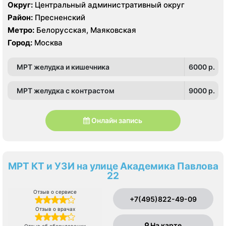
Somatom 128 срезов, УЗИ GE Logiq 7
Округ:
Центральный административный округ
Район:
Пресненский
Метро:
Белорусская, Маяковская
Город:
Москва
МРТ желудка и кишечника
6000 p.
МРТ желудка с контрастом
9000 p.
Онлайн запись
МРТ КТ и УЗИ на улице Академика Павлова
22
Отзыв о сервисе
+7(495)822-49-09
Отзыв о врачах
На карте
Отзыв об оборудовании