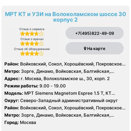
МРТ КТ и УЗИ на Волоколамском шоссе 30
корпус 2
Отзыв о сервисе
+7(495)822-49-09
Отзыв о врачах
На карте
Отзыв об оборудовании
Район:
Войковский, Сокол, Хорошёвский, Покровское-
Стрешнево, Северное Тушино, Хорошёво-Мнёвники,
Метро:
Зорге, Динамо, Войковская, Балтийская,
Щукино, Южное Тушино
Аэропорт, Октябрьское поле, Панфиловская,
Адрес:
г. Москва, Волоколамское ш., 30, корп. 2
Петровский парк, Сокол, Спартак, Стрешнево,
Режим работы:
9.00 - 19.00
Строгино, Тушинская, ЦСКА, Щукинская
Модель:
МРТ Siemens Magnetom Espree 1.5 Т, КТ
Siemens Somatom 40, срезов УЗИ Siemens Acuson
Округ:
Северо-Западный административный округ
Antares
Район:
Войковский, Сокол, Хорошёвский, Покровское-
Стрешнево, Северное Тушино, Хорошёво-Мнёвники,
Метро:
Зорге, Динамо, Войковская, Балтийская,
Щукино, Южное Тушино
Аэропорт, Октябрьское поле, Панфиловская,
Город:
Москва
Петровский парк, Сокол, Спартак, Стрешнево,