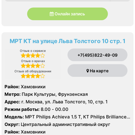
Онлайн запись
МРТ КТ на улице Льва Толстого 10 стр. 1
Отзыв о сервисе
+7(495)822-49-09
Отзыв о врачах
На карте
Отзыв об оборудовании
Район:
Хамовники
Метро:
Парк Культуры, Фрунзенская
Адрес:
г. Москва, ул. Льва Толстого, 10, стр. 1
Режим работы:
8.00 - 00.00
Модель:
МРТ Philips Achieva 1.5 T, КТ Philips Brilliance
64 среза
Округ:
Центральный административный округ
Район:
Хамовники