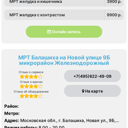
МРТ желудка и кишечника
3900 p.
МРТ желудка с контрастом
9900 p.
Онлайн запись
МРТ Балашиха на Новой улице 9Б
микрорайон Железнодорожный
Отзыв о сервисе
+7(495)822-49-09
Отзыв о врачах
На карте
Отзыв об оборудовании
Район:
Метро:
Адрес:
Московская обл., г. Балашиха, Новая ул., 9Б,
микрорайон Железнодорожный
Режим работы:
8.00 - 20.00