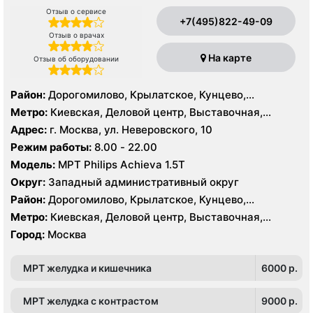
Отзыв о сервисе
+7(495)822-49-09
Отзыв о врачах
На карте
Отзыв об оборудовании
Район:
Дорогомилово, Крылатское, Кунцево,
Можайский, Раменки, Филёвский Парк
Метро:
Киевская, Деловой центр, Выставочная,
Багратионовская, Кунцевская, Минская, Парк Победы,
Адрес:
г. Москва, ул. Неверовского, 10
Пионерская, Славянский бульвар, Студенческая,
Режим работы:
8.00 - 22.00
Филевский парк, Фили, Шелепиха
Модель:
МРТ Philips Achieva 1.5T
Округ:
Западный административный округ
Район:
Дорогомилово, Крылатское, Кунцево,
Можайский, Раменки, Филёвский Парк
Метро:
Киевская, Деловой центр, Выставочная,
Багратионовская, Кунцевская, Минская, Парк Победы,
Город:
Москва
Пионерская, Славянский бульвар, Студенческая,
Филевский парк, Фили, Шелепиха
МРТ желудка и кишечника
6000 p.
МРТ желудка с контрастом
9000 p.