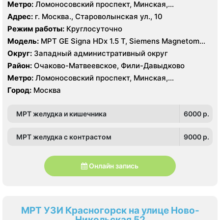
Метро:
Ломоносовский проспект, Минская,
Славянский бульвар
Адрес:
г. Москва., Староволынская ул., 10
Режим работы:
Круглосуточно
Модель:
МРТ GE Signa HDx 1.5 T, Siemens Magnetom
Harmony 1.0 Т, КТ GE Healthcare Optima CT660 64
Округ:
Западный административный округ
среза, GE Healthcare BrightSpeed 16 срезов, УЗИ
Район:
Очаково-Матвеевское, Фили-Давыдково
Hitachi Hi Vision Preirus, GE Voluson E8
Метро:
Ломоносовский проспект, Минская,
Славянский бульвар
Город:
Москва
МРТ желудка и кишечника
6000 p.
МРТ желудка с контрастом
9000 p.
Онлайн запись
МРТ УЗИ Красногорск на улице Ново-
Никольская 52