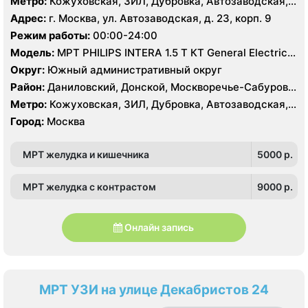
Метро:
Кожуховская, ЗИЛ, Дубровка, Автозаводская,
Нагатинская, Технопарк, Тульская, Угрешская
Адрес:
г. Москва, ул. Автозаводская, д. 23, корп. 9
Режим работы:
00:00-24:00
Модель:
МРТ PHILIPS INTERA 1.5 T КТ General Electric
LIGHT SPEED 64 среза
Округ:
Южный административный округ
Район:
Даниловский, Донской, Москворечье-Сабурово,
Нагатино-Садовники, Нагатинский Затон, Нагорный
Метро:
Кожуховская, ЗИЛ, Дубровка, Автозаводская,
Нагатинская, Технопарк, Тульская, Угрешская
Город:
Москва
МРТ желудка и кишечника
5000 p.
МРТ желудка с контрастом
9000 p.
Онлайн запись
МРТ УЗИ на улице Декабристов 24