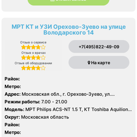
МРТ КТ и УЗИ Орехово-Зуево на улице
Володарского 14
Отзыв о сервисе
+7(495)822-49-09
Отзыв о врачах
На карте
Отзыв об оборудовании
Район:
Метро:
Адрес:
Московская обл., г. Орехово-Зуево, ул.
Володарского, 14
Режим работы:
7.00 - 21.00
Модель:
МРТ Philips ACS-NT 1.5 Т, КТ Toshiba Aquilion
64 среза, УЗИ
Округ:
Московская область
Район:
Метро: