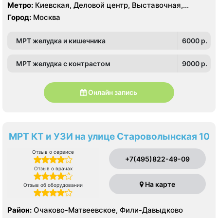
Парк
Метро:
Киевская, Деловой центр, Выставочная,
Краснопресненская, Парк Победы, Смоленская,
Город:
Москва
Студенческая, Фили
МРТ желудка и кишечника
6000 p.
МРТ желудка с контрастом
9000 p.
Онлайн запись
МРТ КТ и УЗИ на улице Староволынская 10
Отзыв о сервисе
+7(495)822-49-09
Отзыв о врачах
На карте
Отзыв об оборудовании
Район:
Очаково-Матвеевское, Фили-Давыдково