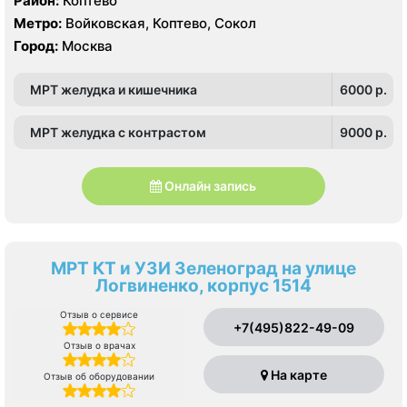
Район:
Коптево
Siemens SOMATOM Emotion 16 срезов
Метро:
Войковская, Коптево, Сокол
Город:
Москва
МРТ желудка и кишечника
6000 p.
МРТ желудка с контрастом
9000 p.
Онлайн запись
МРТ КТ и УЗИ Зеленоград на улице
Логвиненко, корпус 1514
Отзыв о сервисе
+7(495)822-49-09
Отзыв о врачах
На карте
Отзыв об оборудовании