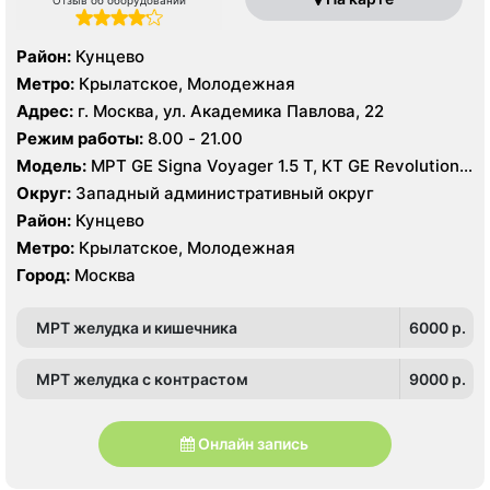
Район:
Кунцево
Метро:
Крылатское, Молодежная
Адрес:
г. Москва, ул. Академика Павлова, 22
Режим работы:
8.00 - 21.00
Модель:
МРТ GE Signa Voyager 1.5 Т, КТ GE Revolution
CT ES 256 срезов, УЗИ
Округ:
Западный административный округ
Район:
Кунцево
Метро:
Крылатское, Молодежная
Город:
Москва
МРТ желудка и кишечника
6000 p.
МРТ желудка с контрастом
9000 p.
Онлайн запись