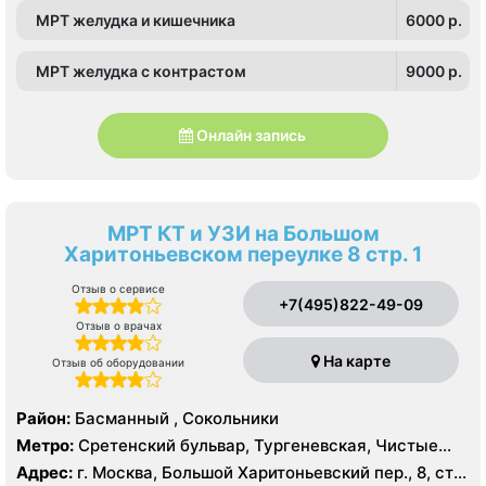
Строгино, Тушинская, ЦСКА, Щукинская
МРТ желудка и кишечника
6000 p.
МРТ желудка с контрастом
9000 p.
Онлайн запись
МРТ КТ и УЗИ на Большом
Харитоньевском переулке 8 стр. 1
Отзыв о сервисе
+7(495)822-49-09
Отзыв о врачах
На карте
Отзыв об оборудовании
Район:
Басманный , Сокольники
Метро:
Сретенский бульвар, Тургеневская, Чистые
пруды
Адрес:
г. Москва, Большой Харитоньевский пер., 8, стр.