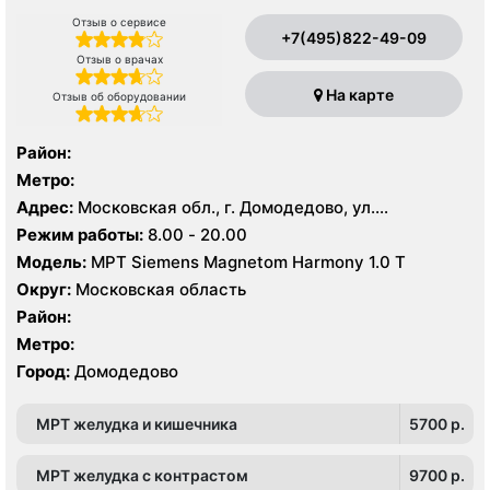
Отзыв о сервисе
+7(495)822-49-09
Отзыв о врачах
На карте
Отзыв об оборудовании
Район:
Метро:
Адрес:
Московская обл., г. Домодедово, ул.
Текстильщиков д 2
Режим работы:
8.00 - 20.00
Модель:
МРТ Siemens Magnetom Harmony 1.0 Т
Округ:
Московская область
Район:
Метро:
Город:
Домодедово
МРТ желудка и кишечника
5700 p.
МРТ желудка с контрастом
9700 p.