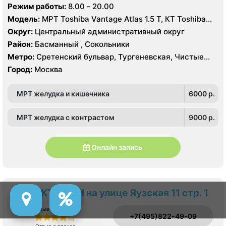
1
Режим работы:
8.00 - 20.00
Модель:
МРТ Toshiba Vantage Atlas 1.5 Т, КТ Toshiba
AQUILION RXL 16 срезов, УЗИ GE Logiq 7
Округ:
Центральный административный округ
Район:
Басманный , Сокольники
Метро:
Сретенский бульвар, Тургеневская, Чистые
пруды
Город:
Москва
МРТ желудка и кишечника
6000 p.
МРТ желудка с контрастом
9000 p.
Онлайн запись
МРТ КТ и УЗИ на улице Яузская 11 стр. 1
Отзыв о сервисе
+7(495)822-49-09
Отзыв о врачах