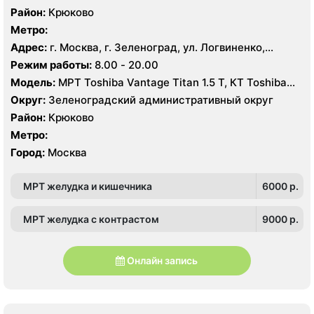
Район:
Крюково
Метро:
Адрес:
г. Москва, г. Зеленоград, ул. Логвиненко,
корпус 1514
Режим работы:
8.00 - 20.00
Модель:
МРТ Toshiba Vantage Titan 1.5 Т, КТ Toshiba
Aquilion Prime CXL 32 среза, УЗИ Toshiba Aplio 500
Округ:
Зеленоградский административный округ
Район:
Крюково
Метро:
Город:
Москва
МРТ желудка и кишечника
6000 p.
МРТ желудка с контрастом
9000 p.
Онлайн запись