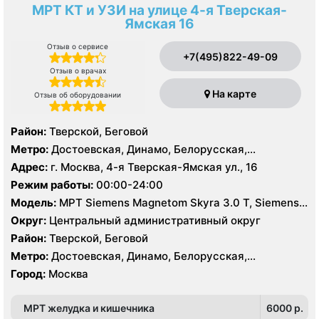
МРТ КТ и УЗИ на улице 4-я Тверская-
Ямская 16
Отзыв о сервисе
+7(495)822-49-09
Отзыв о врачах
На карте
Отзыв об оборудовании
Район:
Тверской, Беговой
Метро:
Достоевская, Динамо, Белорусская,
Маяковская, Менделеевская, Новослободская,
Адрес:
г. Москва, 4-я Тверская-Ямская ул., 16
Пушкинская, Савеловская, Тверская, Трубная,
Режим работы:
00:00-24:00
Чеховская
Модель:
МРТ Siemens Magnetom Skyra 3.0 Т, Siemens
Magnetom Aera 1.5 Т, GE Brivo MR 355 1.5 Т, КТ GE
Округ:
Центральный административный округ
Revolution CT ES 256 срезов, Siemens Somatom
Район:
Тверской, Беговой
Definition AS 128 срезов, УЗИ PHILIPS EPIQ 7, GE Logiq
Метро:
Достоевская, Динамо, Белорусская,
9, Hitachi-Aloka Prosound Alpha7, GE LOGIQ S7
Маяковская, Менделеевская, Новослободская,
Город:
Москва
Пушкинская, Савеловская, Тверская, Трубная,
Чеховская
МРТ желудка и кишечника
6000 p.