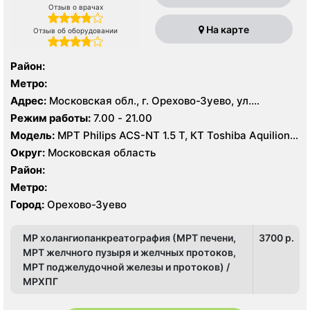
Отзыв о врачах
На карте
Отзыв об оборудовании
Район:
Метро:
Адрес:
Московская обл., г. Орехово-Зуево, ул.
Володарского, 14
Режим работы:
7.00 - 21.00
Модель:
МРТ Philips ACS-NT 1.5 Т, КТ Toshiba Aquilion
64 среза, УЗИ
Округ:
Московская область
Район:
Метро:
Город:
Орехово-Зуево
МР холангиопанкреатография (МРТ печени,
3700 p.
МРТ желчного пузыря и желчных протоков,
МРТ поджелудочной железы и протоков) /
МРХПГ