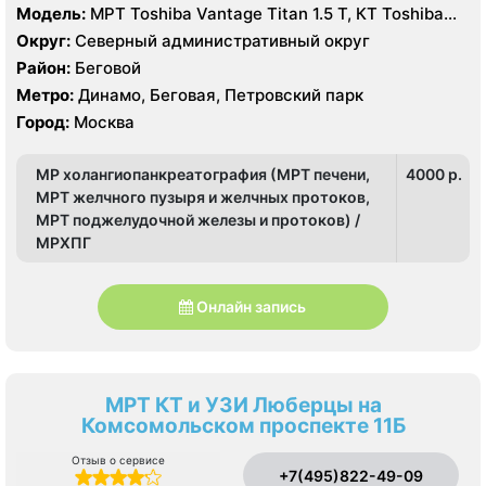
Модель:
МРТ Toshiba Vantage Titan 1.5 T, КТ Toshiba
Aquilion Prime 160 срезов, УЗИ GE Vivid T8
Округ:
Северный административный округ
Район:
Беговой
Метро:
Динамо, Беговая, Петровский парк
Город:
Москва
МР холангиопанкреатография (МРТ печени,
4000 p.
МРТ желчного пузыря и желчных протоков,
МРТ поджелудочной железы и протоков) /
МРХПГ
Онлайн запись
МРТ КТ и УЗИ Люберцы на
Комсомольском проспекте 11Б
Отзыв о сервисе
+7(495)822-49-09