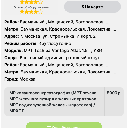
На карте
Отзыв об оборудовании
Район:
Басманный , Мещанский, Богородское,
Восточный, Восточное Измайлово, Гольяново,
Метро:
Бауманская, Красносельская, Локомотив ,
Измайлово, Метрогородок, Северное Измайлово,
Преображенская площадь, Сокольники, Черкизовская,
Адрес:
г. Москва, ул. Стромынка, 7, корп. 2
Соколиная Гора, Сокольники, Лефортово
Электрозаводская
Режим работы:
Круглосуточно
Модель:
МРТ Toshiba Vantage Atlas 1.5 Т, УЗИ
Округ:
Восточный административный округ
Район:
Басманный , Мещанский, Богородское,
Восточный, Восточное Измайлово, Гольяново,
Метро:
Бауманская, Красносельская, Локомотив ,
Измайлово, Метрогородок, Северное Измайлово,
Преображенская площадь, Сокольники, Черкизовская,
Город:
Москва
Соколиная Гора, Сокольники, Лефортово
Электрозаводская
МР холангиопанкреатография (МРТ печени,
5000 p.
МРТ желчного пузыря и желчных протоков,
МРТ поджелудочной железы и протоков) /
МРХПГ
Онлайн запись