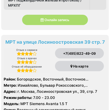
МРТ поджелудочной железы и протоков) /
МРХПГ
Онлайн запись
МРТ на улице Лосиноостровская 39 стр. 7
Отзыв о сервисе
+7(495)822-49-09
Отзыв о врачах
На карте
Отзыв об оборудовании
Район:
Богородское, Восточный, Восточное
Измайлово, Гольяново, Измайлово, Метрогородок,
Метро:
Измайлово, Бульвар Рокоссовского,
Северное Измайлово, Соколиная Гора, Сокольники
Белокаменная , Локомотив , Партизанская,
Адрес:
г. Москва, Лосиноостровская ул., 39, стр. 7
Первомайская, Преображенская площадь, Ростокино,
Режим работы:
7.00 - 23.00
Семеновская, Сокольники, Черкизовская, Щелковская,
Модель:
МРТ Siemens Avanta 1.5 Т
Электрозаводская
Округ:
Восточный административный округ