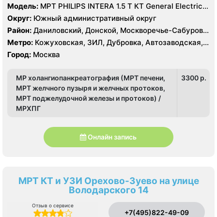
Модель:
МРТ PHILIPS INTERA 1.5 T КТ General Electric
LIGHT SPEED 64 среза
Округ:
Южный административный округ
Район:
Даниловский, Донской, Москворечье-Сабурово,
Нагатино-Садовники, Нагатинский Затон, Нагорный
Метро:
Кожуховская, ЗИЛ, Дубровка, Автозаводская,
Нагатинская, Технопарк, Тульская, Угрешская
Город:
Москва
МР холангиопанкреатография (МРТ печени,
3300 p.
МРТ желчного пузыря и желчных протоков,
МРТ поджелудочной железы и протоков) /
МРХПГ
Онлайн запись
МРТ КТ и УЗИ Орехово-Зуево на улице
Володарского 14
Отзыв о сервисе
+7(495)822-49-09