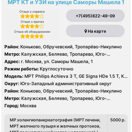
МРТ КТ и УЗИ на улице Саморы Машела 1
Отзыв о сервисе
+7(495)822-49-09
Отзыв о врачах
На карте
Отзыв об оборудовании
Район:
Коньково, Обручевский, Тропарёво-Никулино
Метро:
Калужская, Беляево, Тропарево, Юго-
Западная
Адрес:
г. Москва, ул. Саморы Машела, 1
Режим работы:
Круглосуточно
Модель:
МРТ Philips Achieva 3 T, GE Signa HDe 1.5 T, КТ
Philips Ingenuity Elite 128 срезов, GE LightSpeed 64
Округ:
Юго-Западный административный округ
среза УЗИ Toshiba Aplio XG, Philips iU22, Acuson
Район:
Коньково, Обручевский, Тропарёво-Никулино
Antares
Метро:
Калужская, Беляево, Тропарево, Юго-
Западная
Город:
Москва
МР холангиопанкреатография (МРТ печени,
5000 p.
МРТ желчного пузыря и желчных протоков,