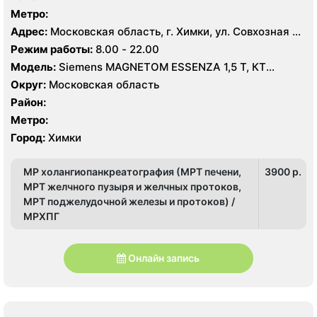
Метро:
Адрес:
Московская область, г. Химки, ул. Совхозная 4,
стр 1
Режим работы:
8.00 - 22.00
Модель:
Siemens MAGNETOM ESSENZA 1,5 Т, КТ
Siemens Healthineers 64 среза, УЗИ
Округ:
Московская область
Район:
Метро:
Город:
Химки
МР холангиопанкреатография (МРТ печени,
3900 p.
МРТ желчного пузыря и желчных протоков,
МРТ поджелудочной железы и протоков) /
МРХПГ
Онлайн запись