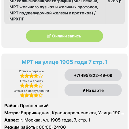
МР холангиопанкреатография (МРТ печени,
5285 p.
МРТ желчного пузыря и желчных протоков,
МРТ поджелудочной железы и протоков) /
МРХПГ
Онлайн запись
МРТ на улице 1905 года 7 стр. 1
Отзыв о сервисе
+7(495)822-49-09
Отзыв о врачах
На карте
Отзыв об оборудовании
Район:
Пресненский
Метро:
Баррикадная, Краснопресненская, Улица 1905
года
Адрес:
г. Москва, ул. 1905 года, 7, стр. 1
Режим работы:
00:00-24:00