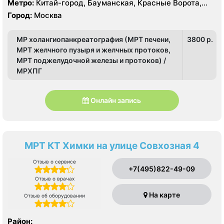
Метро:
Китай-город, Бауманская, Красные Ворота,
Кузнецкий мост, Курская, Лубянка, Площадь Ильича,
Город:
Москва
Сретенский бульвар, Таганская, Чкаловская
МР холангиопанкреатография (МРТ печени,
3800 p.
МРТ желчного пузыря и желчных протоков,
МРТ поджелудочной железы и протоков) /
МРХПГ
Онлайн запись
МРТ КТ Химки на улице Совхозная 4
Отзыв о сервисе
+7(495)822-49-09
Отзыв о врачах
На карте
Отзыв об оборудовании
Район: