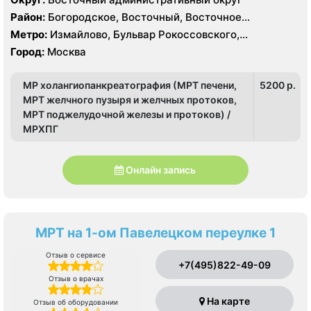
Район:
Богородское, Восточный, Восточное
Измайлово, Гольяново, Измайлово, Метрогородок,
Метро:
Измайлово, Бульвар Рокоссовского,
Северное Измайлово, Соколиная Гора, Сокольники
Белокаменная , Локомотив , Партизанская,
Город:
Москва
Первомайская, Преображенская площадь, Ростокино,
Семеновская, Сокольники, Черкизовская, Щелковская,
МР холангиопанкреатография (МРТ печени,
5200 p.
Электрозаводская
МРТ желчного пузыря и желчных протоков,
МРТ поджелудочной железы и протоков) /
МРХПГ
Онлайн запись
МРТ на 1-ом Павелецком переулке 1
Отзыв о сервисе
+7(495)822-49-09
Отзыв о врачах
На карте
Отзыв об оборудовании