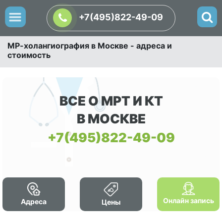
+7(495)822-49-09
МР-холангиография в Москве - адреса и
стоимость
ВСЕ О МРТ И КТ
В МОСКВЕ
+7(495)822-49-09
Онлайн запись
Адреса
Цены