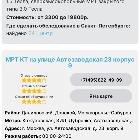
1.5 Тесла, сверхвысокопольные МРТ закрытого
типа 3.0 Тесла
Стоимость:
от 3300 до 19800р.
Где сделать обследование в Санкт-Петербурге:
найдено
241 центр
МРТ КТ на улице Автозаводская 23 корпус
9
Отзыв о сервисе
+7(495)822-49-09
Отзыв о врачах
На карте
Отзыв об оборудовании
Район:
Даниловский, Донской, Москворечье-Сабурово,
Нагатино-Садовники, Нагатинский Затон, Нагорный
Метро:
Кожуховская, ЗИЛ, Дубровка, Автозаводская,
Нагатинская, Технопарк, Тульская, Угрешская
Адрес:
г. Москва, ул. Автозаводская, д. 23, корп. 9
Режим работы:
00:00-24:00