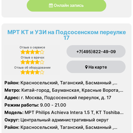
Онлайн запись
МРТ КТ и УЗИ на Подсосенском переулке
17
Отзыв о сервисе
+7(495)822-49-09
Отзыв о врачах
На карте
Отзыв об оборудовании
Район:
Красносельский, Таганский, Басманный ,
Тверской
Метро:
Китай-город, Бауманская, Красные Ворота,
Кузнецкий мост, Курская, Лубянка, Площадь Ильича,
Адрес:
г. Москва, Подсосенский переулок, д. 17
Сретенский бульвар, Таганская, Чкаловская
Режим работы:
9.00 - 21.00
Модель:
МРТ Philips Achieva Intera 1.5 T, КТ Toshiba
Aquilion CXL 128 срезов, УЗИ
Округ:
Центральный административный округ
Район:
Красносельский, Таганский, Басманный ,
Тверской