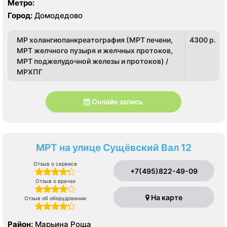
Метро:
Город:
Домодедово
МР холангиопанкреатография (МРТ печени,
4300 p.
МРТ желчного пузыря и желчных протоков,
МРТ поджелудочной железы и протоков) /
МРХПГ
Онлайн запись
МРТ на улице Сущёвский Вал 12
Отзыв о сервисе
+7(495)822-49-09
Отзыв о врачах
На карте
Отзыв об оборудовании
Район:
Марьина Роща