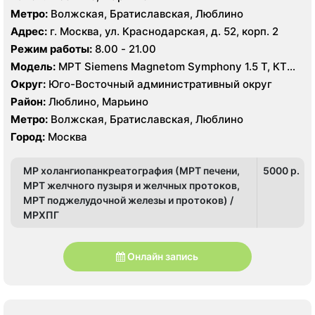
Метро:
Волжская, Братиславская, Люблино
Адрес:
г. Москва, ул. Краснодарская, д. 52, корп. 2
Режим работы:
8.00 - 21.00
Модель:
МРТ Siemens Magnetom Symphony 1.5 Т, КТ
Toshiba Aquilion 16 срезов, УЗИ Toshiba
Округ:
Юго-Восточный административный округ
Район:
Люблино, Марьино
Метро:
Волжская, Братиславская, Люблино
Город:
Москва
МР холангиопанкреатография (МРТ печени,
5000 p.
МРТ желчного пузыря и желчных протоков,
МРТ поджелудочной железы и протоков) /
МРХПГ
Онлайн запись