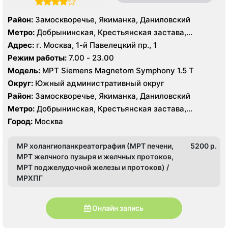
Район:
Замоскворечье, Якиманка, Даниловский
Метро:
Добрынинская, Крестьянская застава,
Новокузнецкая, Октябрьская, Павелецкая, Полянка,
Адрес:
г. Москва, 1-й Павелецкий пр., 1
Пролетарская, Серпуховская, Третьяковская,
Режим работы:
7.00 - 23.00
Тульская, Шаболовская
Модель:
МРТ Siemens Magnetom Symphony 1.5 Т
Округ:
Южный административный округ
Район:
Замоскворечье, Якиманка, Даниловский
Метро:
Добрынинская, Крестьянская застава,
Новокузнецкая, Октябрьская, Павелецкая, Полянка,
Город:
Москва
Пролетарская, Серпуховская, Третьяковская,
Тульская, Шаболовская
МР холангиопанкреатография (МРТ печени,
5200 p.
МРТ желчного пузыря и желчных протоков,
МРТ поджелудочной железы и протоков) /
МРХПГ
Онлайн запись