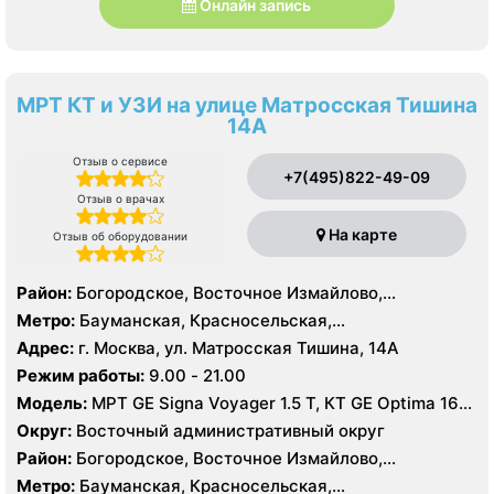
Онлайн запись
МРТ КТ и УЗИ на улице Матросская Тишина
14А
Отзыв о сервисе
+7(495)822-49-09
Отзыв о врачах
На карте
Отзыв об оборудовании
Район:
Богородское, Восточное Измайлово,
Измайлово, Северное Измайлово, Соколиная Гора,
Метро:
Бауманская, Красносельская,
Сокольники
Преображенская площадь, Семеновская, Сокольники,
Адрес:
г. Москва, ул. Матросская Тишина, 14А
Электрозаводская, Лефортово
Режим работы:
9.00 - 21.00
Модель:
МРТ GE Signa Voyager 1.5 Т, КТ GE Optima 16
срезов, УЗИ GE Logiq E
Округ:
Восточный административный округ
Район:
Богородское, Восточное Измайлово,
Измайлово, Северное Измайлово, Соколиная Гора,
Метро:
Бауманская, Красносельская,