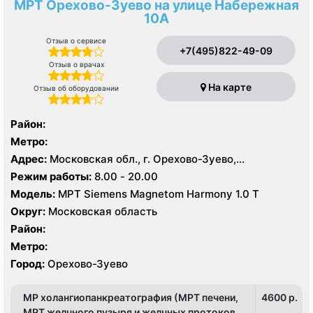
МРТ Орехово-Зуево на улице Набережная
10А
Отзыв о сервисе
+7(495)822-49-09
Отзыв о врачах
На карте
Отзыв об оборудовании
Район:
Метро:
Адрес:
Московская обл., г. Орехово-Зуево,
Набережная ул., 10А
Режим работы:
8.00 - 20.00
Модель:
МРТ Siemens Magnetom Harmony 1.0 Т
Округ:
Московская область
Район:
Метро:
Город:
Орехово-Зуево
МР холангиопанкреатография (МРТ печени,
4600 p.
МРТ желчного пузыря и желчных протоков,