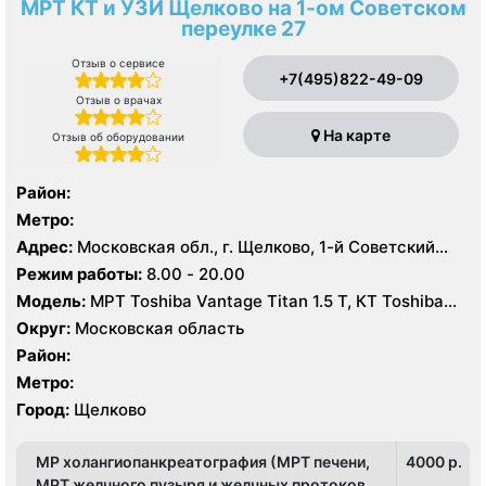
МРТ КТ и УЗИ Щелково на 1-ом Советском
переулке 27
Отзыв о сервисе
+7(495)822-49-09
Отзыв о врачах
На карте
Отзыв об оборудовании
Район:
Метро:
Адрес:
Московская обл., г. Щелково, 1-й Советский
пер., 27
Режим работы:
8.00 - 20.00
Модель:
МРТ Toshiba Vantage Titan 1.5 Т, КТ Toshiba
Aquilion Prime CXL 64 среза, УЗИ Toshiba Aplio 500
Округ:
Московская область
Район:
Метро:
Город:
Щелково
МР холангиопанкреатография (МРТ печени,
4000 p.
МРТ желчного пузыря и желчных протоков,