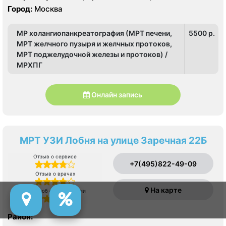
Сокольники
Преображенская площадь, Семеновская, Сокольники,
Город:
Москва
Электрозаводская, Лефортово
МР холангиопанкреатография (МРТ печени,
5500 p.
МРТ желчного пузыря и желчных протоков,
МРТ поджелудочной железы и протоков) /
МРХПГ
Онлайн запись
МРТ УЗИ Лобня на улице Заречная 22Б
Отзыв о сервисе
+7(495)822-49-09
Отзыв о врачах
На карте
Отзыв об оборудовании
Район: