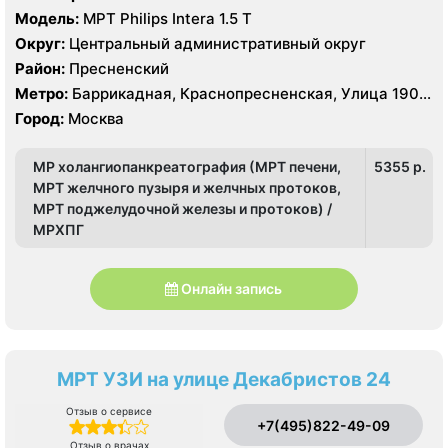
Модель:
МРТ Philips Intera 1.5 T
Округ:
Центральный административный округ
Район:
Пресненский
Метро:
Баррикадная, Краснопресненская, Улица 1905
года
Город:
Москва
МР холангиопанкреатография (МРТ печени,
5355 p.
МРТ желчного пузыря и желчных протоков,
МРТ поджелудочной железы и протоков) /
МРХПГ
Онлайн запись
МРТ УЗИ на улице Декабристов 24
Отзыв о сервисе
+7(495)822-49-09
Отзыв о врачах