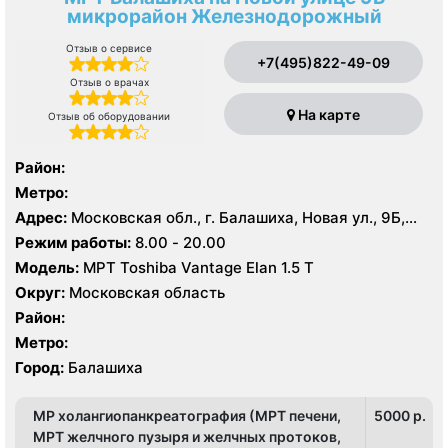
микрорайон Железнодорожный
Отзыв о сервисе
+7(495)822-49-09
Отзыв о врачах
На карте
Отзыв об оборудовании
Район:
Метро:
Адрес:
Московская обл., г. Балашиха, Новая ул., 9Б,
микрорайон Железнодорожный
Режим работы:
8.00 - 20.00
Модель:
МРТ Toshiba Vantage Elan 1.5 Т
Округ:
Московская область
Район:
Метро:
Город:
Балашиха
МР холангиопанкреатография (МРТ печени,
5000 p.
МРТ желчного пузыря и желчных протоков,