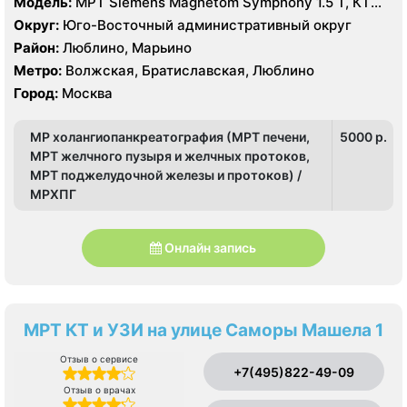
Модель:
МРТ Siemens Magnetom Symphony 1.5 Т, КТ
Toshiba Aquilion 16 срезов, УЗИ Toshiba
Округ:
Юго-Восточный административный округ
Район:
Люблино, Марьино
Метро:
Волжская, Братиславская, Люблино
Город:
Москва
МР холангиопанкреатография (МРТ печени,
5000 p.
МРТ желчного пузыря и желчных протоков,
МРТ поджелудочной железы и протоков) /
МРХПГ
Онлайн запись
МРТ КТ и УЗИ на улице Саморы Машела 1
Отзыв о сервисе
+7(495)822-49-09
Отзыв о врачах