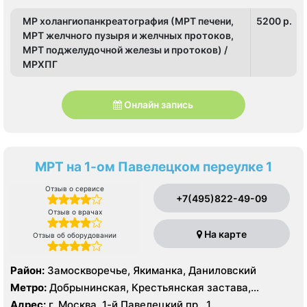
Семеновская, Сокольники, Черкизовская, Щелковская,
МР холангиопанкреатография (МРТ печени,
5200 p.
Электрозаводская
МРТ желчного пузыря и желчных протоков,
МРТ поджелудочной железы и протоков) /
МРХПГ
Онлайн запись
МРТ на 1-ом Павелецком переулке 1
Отзыв о сервисе
+7(495)822-49-09
Отзыв о врачах
На карте
Отзыв об оборудовании
Район:
Замоскворечье, Якиманка, Даниловский
Метро:
Добрынинская, Крестьянская застава,
Новокузнецкая, Октябрьская, Павелецкая, Полянка,
Адрес:
г. Москва, 1-й Павелецкий пр., 1