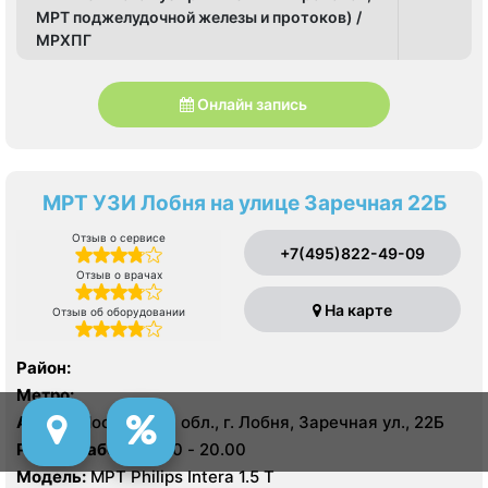
МРТ поджелудочной железы и протоков) /
МРХПГ
Онлайн запись
МРТ УЗИ Лобня на улице Заречная 22Б
Отзыв о сервисе
+7(495)822-49-09
Отзыв о врачах
На карте
Отзыв об оборудовании
Район:
Метро:
Адрес:
Московская обл., г. Лобня, Заречная ул., 22Б
Режим работы:
8.00 - 20.00
Модель:
МРТ Philips Intera 1.5 T