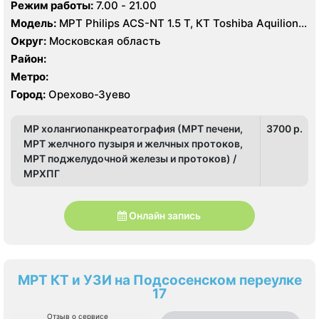
Володарского, 14
Режим работы:
7.00 - 21.00
Модель:
МРТ Philips ACS-NT 1.5 Т, КТ Toshiba Aquilion
64 среза, УЗИ
Округ:
Московская область
Район:
Метро:
Город:
Орехово-Зуево
МР холангиопанкреатография (МРТ печени,
3700 p.
МРТ желчного пузыря и желчных протоков,
МРТ поджелудочной железы и протоков) /
МРХПГ
Онлайн запись
МРТ КТ и УЗИ на Подсосенском переулке
17
Отзыв о сервисе