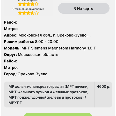
На карте
Отзыв об оборудовании
Район:
Метро:
Адрес:
Московская обл., г. Орехово-Зуево,
Набережная ул., 10А
Режим работы:
8.00 - 20.00
Модель:
МРТ Siemens Magnetom Harmony 1.0 Т
Округ:
Московская область
Район:
Метро:
Город:
Орехово-Зуево
МР холангиопанкреатография (МРТ печени,
4600 p.
МРТ желчного пузыря и желчных протоков,
МРТ поджелудочной железы и протоков) /
МРХПГ