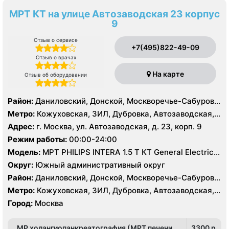
МРТ КТ на улице Автозаводская 23 корпус
9
Отзыв о сервисе
+7(495)822-49-09
Отзыв о врачах
На карте
Отзыв об оборудовании
Район:
Даниловский, Донской, Москворечье-Сабурово,
Нагатино-Садовники, Нагатинский Затон, Нагорный
Метро:
Кожуховская, ЗИЛ, Дубровка, Автозаводская,
Нагатинская, Технопарк, Тульская, Угрешская
Адрес:
г. Москва, ул. Автозаводская, д. 23, корп. 9
Режим работы:
00:00-24:00
Модель:
МРТ PHILIPS INTERA 1.5 T КТ General Electric
LIGHT SPEED 64 среза
Округ:
Южный административный округ
Район:
Даниловский, Донской, Москворечье-Сабурово,
Нагатино-Садовники, Нагатинский Затон, Нагорный
Метро:
Кожуховская, ЗИЛ, Дубровка, Автозаводская,
Нагатинская, Технопарк, Тульская, Угрешская
Город:
Москва
МР холангиопанкреатография (МРТ печени,
3300 p.