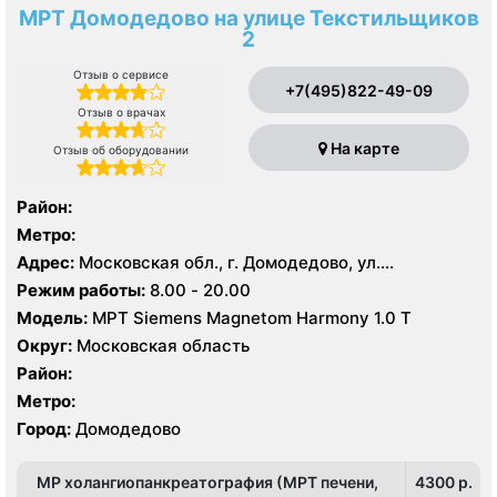
МРТ Домодедово на улице Текстильщиков
2
Отзыв о сервисе
+7(495)822-49-09
Отзыв о врачах
На карте
Отзыв об оборудовании
Район:
Метро:
Адрес:
Московская обл., г. Домодедово, ул.
Текстильщиков д 2
Режим работы:
8.00 - 20.00
Модель:
МРТ Siemens Magnetom Harmony 1.0 Т
Округ:
Московская область
Район:
Метро:
Город:
Домодедово
МР холангиопанкреатография (МРТ печени,
4300 p.