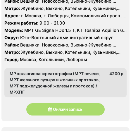
Район:
Вешняки, Новокосино, Выхино-Жулебино,
Кузьминки
Метро:
Жулебино, Выхино, Котельники, Кузьминки,
Лермонтовский проспект, Новокосино, Рязанский
Адрес:
г. Москва, г. Люберцы, Комсомольский просп.,
проспект, Косино, Лухмановская, Окская, Улица
11Б
Режим работы:
9.00 - 21.00
Дмитриевского, Юго-Восточная, Некрасовка
Модель:
МРТ GE Signa HDx 1.5 T, КТ Toshiba Aquilion 64
среза, УЗИ GE Logiq 7
Округ:
Юго-Восточный административный округ
Район:
Вешняки, Новокосино, Выхино-Жулебино,
Кузьминки
Метро:
Жулебино, Выхино, Котельники, Кузьминки,
Лермонтовский проспект, Новокосино, Рязанский
Город:
Москва, Котельники, Люберцы
проспект, Косино, Лухмановская, Окская, Улица
Дмитриевского, Юго-Восточная, Некрасовка
МР холангиопанкреатография (МРТ печени,
4200 p.
МРТ желчного пузыря и желчных протоков,
МРТ поджелудочной железы и протоков) /
МРХПГ
Онлайн запись