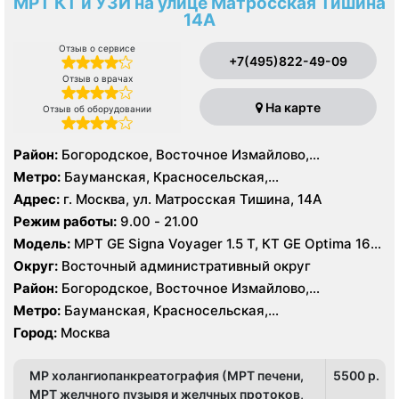
МРТ КТ и УЗИ на улице Матросская Тишина
14А
Отзыв о сервисе
+7(495)822-49-09
Отзыв о врачах
На карте
Отзыв об оборудовании
Район:
Богородское, Восточное Измайлово,
Измайлово, Северное Измайлово, Соколиная Гора,
Метро:
Бауманская, Красносельская,
Сокольники
Преображенская площадь, Семеновская, Сокольники,
Адрес:
г. Москва, ул. Матросская Тишина, 14А
Электрозаводская, Лефортово
Режим работы:
9.00 - 21.00
Модель:
МРТ GE Signa Voyager 1.5 Т, КТ GE Optima 16
срезов, УЗИ GE Logiq E
Округ:
Восточный административный округ
Район:
Богородское, Восточное Измайлово,
Измайлово, Северное Измайлово, Соколиная Гора,
Метро:
Бауманская, Красносельская,
Сокольники
Преображенская площадь, Семеновская, Сокольники,
Город:
Москва
Электрозаводская, Лефортово
МР холангиопанкреатография (МРТ печени,
5500 p.
МРТ желчного пузыря и желчных протоков,