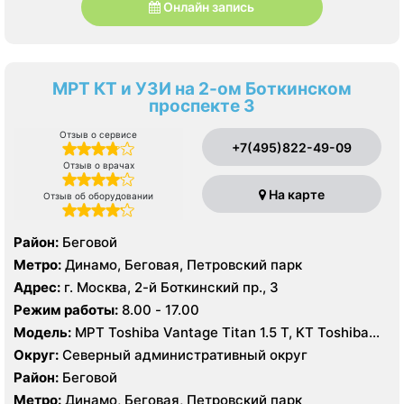
Онлайн запись
МРТ КТ и УЗИ на 2-ом Боткинском
проспекте 3
Отзыв о сервисе
+7(495)822-49-09
Отзыв о врачах
На карте
Отзыв об оборудовании
Район:
Беговой
Метро:
Динамо, Беговая, Петровский парк
Адрес:
г. Москва, 2-й Боткинский пр., 3
Режим работы:
8.00 - 17.00
Модель:
МРТ Toshiba Vantage Titan 1.5 T, КТ Toshiba
Aquilion Prime 160 срезов, УЗИ GE Vivid T8
Округ:
Северный административный округ
Район:
Беговой
Метро:
Динамо, Беговая, Петровский парк