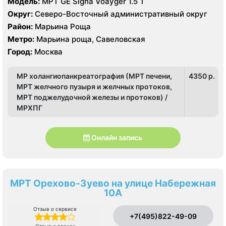
Модель:
МРТ GE Signa Voayger 1.5 Т
Округ:
Северо-Восточный административный округ
Район:
Марьина Роща
Метро:
Марьина роща, Савеловская
Город:
Москва
МР холангиопанкреатография (МРТ печени,
4350 p.
МРТ желчного пузыря и желчных протоков,
МРТ поджелудочной железы и протоков) /
МРХПГ
Онлайн запись
МРТ Орехово-Зуево на улице Набережная
10А
Отзыв о сервисе
+7(495)822-49-09
Отзыв о врачах