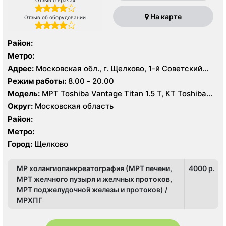
На карте
Отзыв об оборудовании
Район:
Метро:
Адрес:
Московская обл., г. Щелково, 1-й Советский
пер., 27
Режим работы:
8.00 - 20.00
Модель:
МРТ Toshiba Vantage Titan 1.5 Т, КТ Toshiba
Aquilion Prime CXL 64 среза, УЗИ Toshiba Aplio 500
Округ:
Московская область
Район:
Метро:
Город:
Щелково
МР холангиопанкреатография (МРТ печени,
4000 p.
МРТ желчного пузыря и желчных протоков,
МРТ поджелудочной железы и протоков) /
МРХПГ