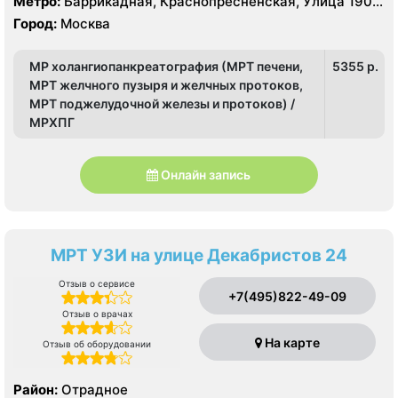
Метро:
Баррикадная, Краснопресненская, Улица 1905
года
Город:
Москва
МР холангиопанкреатография (МРТ печени,
5355 p.
МРТ желчного пузыря и желчных протоков,
МРТ поджелудочной железы и протоков) /
МРХПГ
Онлайн запись
МРТ УЗИ на улице Декабристов 24
Отзыв о сервисе
+7(495)822-49-09
Отзыв о врачах
На карте
Отзыв об оборудовании
Район:
Отрадное