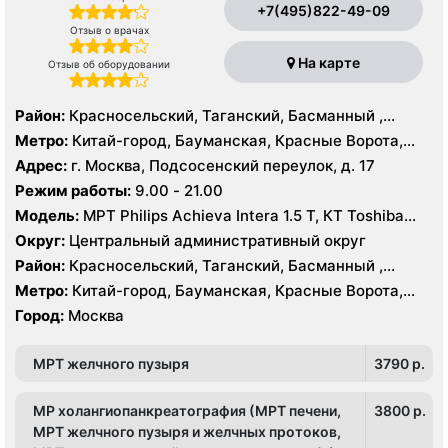
+7(495)822-49-09
Отзыв о врачах
На карте
Отзыв об оборудовании
Район:
Красносельский, Таганский, Басманный ,
Тверской
Метро:
Китай-город, Бауманская, Красные Ворота,
Кузнецкий мост, Курская, Лубянка, Площадь Ильича,
Адрес:
г. Москва, Подсосенский переулок, д. 17
Сретенский бульвар, Таганская, Чкаловская
Режим работы:
9.00 - 21.00
Модель:
МРТ Philips Achieva Intera 1.5 T, КТ Toshiba
Aquilion CXL 128 срезов, УЗИ
Округ:
Центральный административный округ
Район:
Красносельский, Таганский, Басманный ,
Тверской
Метро:
Китай-город, Бауманская, Красные Ворота,
Кузнецкий мост, Курская, Лубянка, Площадь Ильича,
Город:
Москва
Сретенский бульвар, Таганская, Чкаловская
МРТ желчного пузыря
3790 p.
МР холангиопанкреатография (МРТ печени,
3800 p.
МРТ желчного пузыря и желчных протоков,