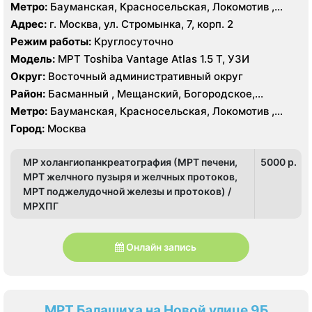
Восточный, Восточное Измайлово, Гольяново,
Метро:
Бауманская, Красносельская, Локомотив ,
Измайлово, Метрогородок, Северное Измайлово,
Преображенская площадь, Сокольники, Черкизовская,
Адрес:
г. Москва, ул. Стромынка, 7, корп. 2
Соколиная Гора, Сокольники, Лефортово
Электрозаводская
Режим работы:
Круглосуточно
Модель:
МРТ Toshiba Vantage Atlas 1.5 Т, УЗИ
Округ:
Восточный административный округ
Район:
Басманный , Мещанский, Богородское,
Восточный, Восточное Измайлово, Гольяново,
Метро:
Бауманская, Красносельская, Локомотив ,
Измайлово, Метрогородок, Северное Измайлово,
Преображенская площадь, Сокольники, Черкизовская,
Город:
Москва
Соколиная Гора, Сокольники, Лефортово
Электрозаводская
МР холангиопанкреатография (МРТ печени,
5000 p.
МРТ желчного пузыря и желчных протоков,
МРТ поджелудочной железы и протоков) /
МРХПГ
Онлайн запись
МРТ Балашиха на Новой улице 9Б