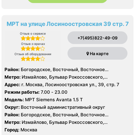
МРТ на улице Лосиноостровская 39 стр. 7
Отзыв о сервисе
+7(495)822-49-09
Отзыв о врачах
На карте
Отзыв об оборудовании
Район:
Богородское, Восточный, Восточное
Измайлово, Гольяново, Измайлово, Метрогородок,
Метро:
Измайлово, Бульвар Рокоссовского,
Северное Измайлово, Соколиная Гора, Сокольники
Белокаменная , Локомотив , Партизанская,
Адрес:
г. Москва, Лосиноостровская ул., 39, стр. 7
Первомайская, Преображенская площадь, Ростокино,
Режим работы:
7.00 - 23.00
Семеновская, Сокольники, Черкизовская, Щелковская,
Модель:
МРТ Siemens Avanta 1.5 Т
Электрозаводская
Округ:
Восточный административный округ
Район:
Богородское, Восточный, Восточное
Измайлово, Гольяново, Измайлово, Метрогородок,
Метро:
Измайлово, Бульвар Рокоссовского,
Северное Измайлово, Соколиная Гора, Сокольники
Белокаменная , Локомотив , Партизанская,
Город:
Москва
Первомайская, Преображенская площадь, Ростокино,