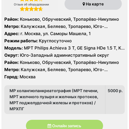
На карте
Отзыв об оборудовании
Район:
Коньково, Обручевский, Тропарёво-Никулино
Метро:
Калужская, Беляево, Тропарево, Юго-
Западная
Адрес:
г. Москва, ул. Саморы Машела, 1
Режим работы:
Круглосуточно
Модель:
МРТ Philips Achieva 3 T, GE Signa HDe 1.5 T, КТ
Philips Ingenuity Elite 128 срезов, GE LightSpeed 64
Округ:
Юго-Западный административный округ
среза УЗИ Toshiba Aplio XG, Philips iU22, Acuson
Район:
Коньково, Обручевский, Тропарёво-Никулино
Antares
Метро:
Калужская, Беляево, Тропарево, Юго-
Западная
Город:
Москва
МР холангиопанкреатография (МРТ печени,
5000 p.
МРТ желчного пузыря и желчных протоков,
МРТ поджелудочной железы и протоков) /
МРХПГ
Онлайн запись