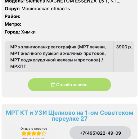
Модель:
Siemens MAGNETOM ESSENZA 1,5 Т, КТ
Siemens Healthineers 64 среза, УЗИ
Округ:
Московская область
Район:
Метро:
Город:
Химки
МР холангиопанкреатография (МРТ печени,
3900 p.
МРТ желчного пузыря и желчных протоков,
МРТ поджелудочной железы и протоков) /
МРХПГ
Онлайн запись
МРТ КТ и УЗИ Щелково на 1-ом Советском
переулке 27
Отзыв о сервисе
+7(495)822-49-09
Отзыв о врачах