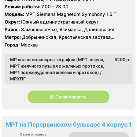
Пролетарская, Серпуховская, Третьяковская,
Режим работы:
7.00 - 23.00
Тульская, Шаболовская
Модель:
МРТ Siemens Magnetom Symphony 1.5 Т
Округ:
Южный административный округ
Район:
Замоскворечье, Якиманка, Даниловский
Метро:
Добрынинская, Крестьянская застава,
Новокузнецкая, Октябрьская, Павелецкая, Полянка,
Город:
Москва
Пролетарская, Серпуховская, Третьяковская,
Тульская, Шаболовская
МР холангиопанкреатография (МРТ печени,
5200 p.
МРТ желчного пузыря и желчных протоков,
МРТ поджелудочной железы и протоков) /
МРХПГ
Онлайн запись
МРТ на Перервинском бульваре 4 корпус 1
Отзыв о сервисе