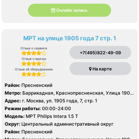
Онлайн запись
МРТ на улице 1905 года 7 стр. 1
Отзыв о сервисе
+7(495)822-49-09
Отзыв о врачах
На карте
Отзыв об оборудовании
Район:
Пресненский
Метро:
Баррикадная, Краснопресненская, Улица 1905
года
Адрес:
г. Москва, ул. 1905 года, 7, стр. 1
Режим работы:
00:00-24:00
Модель:
МРТ Philips Intera 1.5 T
Округ:
Центральный административный округ
Район:
Пресненский