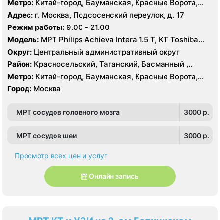
Метро:
Китай-город, Бауманская, Красные Ворота,
Кузнецкий мост, Курская, Лубянка, Площадь Ильича,
Адрес:
г. Москва, Подсосенский переулок, д. 17
Сретенский бульвар, Таганская, Чкаловская
Режим работы:
9.00 - 21.00
Модель:
МРТ Philips Achieva Intera 1.5 T, КТ Toshiba
Aquilion CXL 128 срезов, УЗИ
Округ:
Центральный административный округ
Район:
Красносельский, Таганский, Басманный ,
Тверской
Метро:
Китай-город, Бауманская, Красные Ворота,
Кузнецкий мост, Курская, Лубянка, Площадь Ильича,
Город:
Москва
Сретенский бульвар, Таганская, Чкаловская
МРТ сосудов головного мозга
3000 p.
МРТ сосудов шеи
3000 p.
Просмотр всех цен и услуг
Онлайн запись