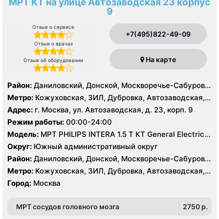
МРТ КТ на улице Автозаводская 23 корпус
9
Отзыв о сервисе
+7(495)822-49-09
Отзыв о врачах
На карте
Отзыв об оборудовании
Район:
Даниловский, Донской, Москворечье-Сабурово,
Нагатино-Садовники, Нагатинский Затон, Нагорный
Метро:
Кожуховская, ЗИЛ, Дубровка, Автозаводская,
Нагатинская, Технопарк, Тульская, Угрешская
Адрес:
г. Москва, ул. Автозаводская, д. 23, корп. 9
Режим работы:
00:00-24:00
Модель:
МРТ PHILIPS INTERA 1.5 T КТ General Electric
LIGHT SPEED 64 среза
Округ:
Южный административный округ
Район:
Даниловский, Донской, Москворечье-Сабурово,
Нагатино-Садовники, Нагатинский Затон, Нагорный
Метро:
Кожуховская, ЗИЛ, Дубровка, Автозаводская,
Нагатинская, Технопарк, Тульская, Угрешская
Город:
Москва
МРТ сосудов головного мозга
2750 p.