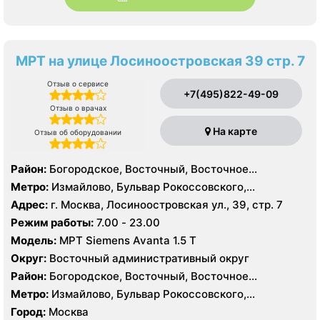
МРТ на улице Лосиноостровская 39 стр. 7
Отзыв о сервисе
+7(495)822-49-09
Отзыв о врачах
На карте
Отзыв об оборудовании
Район:
Богородское, Восточный, Восточное
Измайлово, Гольяново, Измайлово, Метрогородок,
Метро:
Измайлово, Бульвар Рокоссовского,
Северное Измайлово, Соколиная Гора, Сокольники
Белокаменная , Локомотив , Партизанская,
Адрес:
г. Москва, Лосиноостровская ул., 39, стр. 7
Первомайская, Преображенская площадь, Ростокино,
Режим работы:
7.00 - 23.00
Семеновская, Сокольники, Черкизовская, Щелковская,
Модель:
МРТ Siemens Avanta 1.5 Т
Электрозаводская
Округ:
Восточный административный округ
Район:
Богородское, Восточный, Восточное
Измайлово, Гольяново, Измайлово, Метрогородок,
Метро:
Измайлово, Бульвар Рокоссовского,
Северное Измайлово, Соколиная Гора, Сокольники
Белокаменная , Локомотив , Партизанская,
Город:
Москва