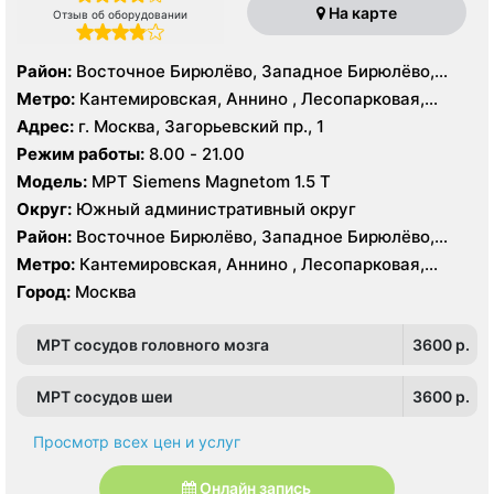
На карте
Отзыв об оборудовании
Район:
Восточное Бирюлёво, Западное Бирюлёво,
Москворечье-Сабурово, Северное Орехово-Борисово,
Метро:
Кантемировская, Аннино , Лесопарковая,
Южное Орехово-Борисово, Царицыно, Северное
Пражская, Улица Академика Янгеля, Улица
Адрес:
г. Москва, Загорьевский пр., 1
Чертаново, Центральное Чертаново, Южное Чертаново
Старокачаловская, Царицыно, Южная
Режим работы:
8.00 - 21.00
, Южное Чертаново , Северное Бутово
Модель:
МРТ Siemens Magnetom 1.5 Т
Округ:
Южный административный округ
Район:
Восточное Бирюлёво, Западное Бирюлёво,
Москворечье-Сабурово, Северное Орехово-Борисово,
Метро:
Кантемировская, Аннино , Лесопарковая,
Южное Орехово-Борисово, Царицыно, Северное
Пражская, Улица Академика Янгеля, Улица
Город:
Москва
Чертаново, Центральное Чертаново, Южное Чертаново
Старокачаловская, Царицыно, Южная
, Южное Чертаново , Северное Бутово
МРТ сосудов головного мозга
3600 p.
МРТ сосудов шеи
3600 p.
Просмотр всех цен и услуг
Онлайн запись