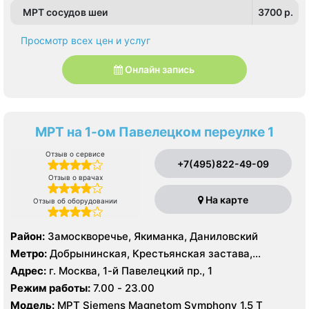
МРТ сосудов шеи
3700 p.
Просмотр всех цен и услуг
Онлайн запись
МРТ на 1-ом Павелецком переулке 1
Отзыв о сервисе
+7(495)822-49-09
Отзыв о врачах
На карте
Отзыв об оборудовании
Район:
Замоскворечье, Якиманка, Даниловский
Метро:
Добрынинская, Крестьянская застава,
Новокузнецкая, Октябрьская, Павелецкая, Полянка,
Адрес:
г. Москва, 1-й Павелецкий пр., 1
Пролетарская, Серпуховская, Третьяковская,
Режим работы:
7.00 - 23.00
Тульская, Шаболовская
Модель:
МРТ Siemens Magnetom Symphony 1.5 Т