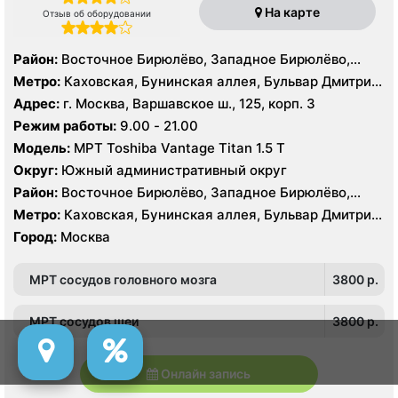
На карте
Отзыв об оборудовании
Район:
Восточное Бирюлёво, Западное Бирюлёво,
Москворечье-Сабурово, Северное Чертаново,
Метро:
Каховская, Бунинская аллея, Бульвар Дмитрия
Центральное Чертаново, Южное Чертаново , Южное
Донского, Бульвар Адмирала Ушакова, Аннино ,
Адрес:
г. Москва, Варшавское ш., 125, корп. 3
Чертаново , Зюзино, Северное Бутово, Южное Бутово
Пражская, Севастопольская, Улица Академика
Режим работы:
9.00 - 21.00
Янгеля, Улица Горчакова, Улица Скобелевская, Улица
Модель:
МРТ Toshiba Vantage Titan 1.5 Т
Старокачаловская, Чертановская, Южная
Округ:
Южный административный округ
Район:
Восточное Бирюлёво, Западное Бирюлёво,
Москворечье-Сабурово, Северное Чертаново,
Метро:
Каховская, Бунинская аллея, Бульвар Дмитрия
Центральное Чертаново, Южное Чертаново , Южное
Донского, Бульвар Адмирала Ушакова, Аннино ,
Город:
Москва
Чертаново , Зюзино, Северное Бутово, Южное Бутово
Пражская, Севастопольская, Улица Академика
Янгеля, Улица Горчакова, Улица Скобелевская, Улица
МРТ сосудов головного мозга
3800 p.
Старокачаловская, Чертановская, Южная
МРТ сосудов шеи
3800 p.
Онлайн запись