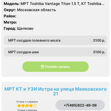
Модель:
МРТ Toshiba Vantage Titan 1.5 Т, КТ Toshiba
Aquilion Prime CXL 64 среза, УЗИ Toshiba Aplio 500
Округ:
Московская область
Район:
Метро:
Город:
Щелково
МРТ сосудов головного мозга
3100 p.
МРТ сосудов шеи
3100 p.
Онлайн запись
МРТ КТ и УЗИ Истра на улице Маяковского
21
Отзыв о сервисе
+7(495)822-49-09
Отзыв о врачах