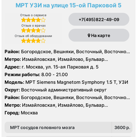
МРТ УЗИ на улице 15-ой Парковой 5
Отзыв о сервисе
+7(495)822-49-09
Отзыв о врачах
На карте
Отзыв об оборудовании
Район:
Богородское, Вешняки, Восточный, Восточное
Измайлово, Гольяново, Ивановское, Измайлово,
Метро:
Измайловская, Измайлово, Бульвар
Косино-Ухтомский, Метрогородок, Новогиреево,
Рокоссовского, Новогиреево, Новокосино,
Адрес:
г. Москва, ул. 15-ая Парковая д. 5
Новокосино, Перово, Преображенское, Северное
Партизанская, Первомайская, Перово, Щелковская
Режим работы:
8.00 - 21.00
Измайлово, Соколиная Гора
Модель:
МРТ Siemens Magnetom Symphony 1.5 Т, УЗИ
Округ:
Восточный административный округ
Район:
Богородское, Вешняки, Восточный, Восточное
Измайлово, Гольяново, Ивановское, Измайлово,
Метро:
Измайловская, Измайлово, Бульвар
Косино-Ухтомский, Метрогородок, Новогиреево,
Рокоссовского, Новогиреево, Новокосино,
Город:
Москва
Новокосино, Перово, Преображенское, Северное
Партизанская, Первомайская, Перово, Щелковская
Измайлово, Соколиная Гора
МРТ сосудов головного мозга
3600 p.