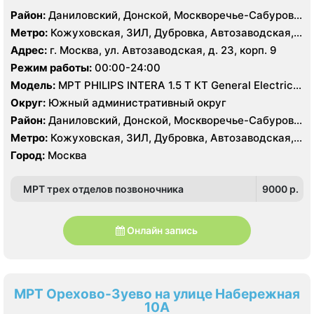
Район:
Даниловский, Донской, Москворечье-Сабурово,
Нагатино-Садовники, Нагатинский Затон, Нагорный
Метро:
Кожуховская, ЗИЛ, Дубровка, Автозаводская,
Нагатинская, Технопарк, Тульская, Угрешская
Адрес:
г. Москва, ул. Автозаводская, д. 23, корп. 9
Режим работы:
00:00-24:00
Модель:
МРТ PHILIPS INTERA 1.5 T КТ General Electric
LIGHT SPEED 64 среза
Округ:
Южный административный округ
Район:
Даниловский, Донской, Москворечье-Сабурово,
Нагатино-Садовники, Нагатинский Затон, Нагорный
Метро:
Кожуховская, ЗИЛ, Дубровка, Автозаводская,
Нагатинская, Технопарк, Тульская, Угрешская
Город:
Москва
МРТ трех отделов позвоночника
9000 p.
Онлайн запись
МРТ Орехово-Зуево на улице Набережная
10А