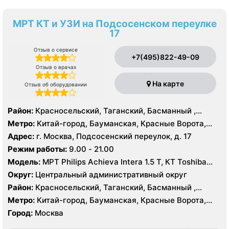
МРТ КТ и УЗИ на Подсосенском переулке
17
Отзыв о сервисе
+7(495)822-49-09
Отзыв о врачах
На карте
Отзыв об оборудовании
Район:
Красносельский, Таганский, Басманный ,
Тверской
Метро:
Китай-город, Бауманская, Красные Ворота,
Кузнецкий мост, Курская, Лубянка, Площадь Ильича,
Адрес:
г. Москва, Подсосенский переулок, д. 17
Сретенский бульвар, Таганская, Чкаловская
Режим работы:
9.00 - 21.00
Модель:
МРТ Philips Achieva Intera 1.5 T, КТ Toshiba
Aquilion CXL 128 срезов, УЗИ
Округ:
Центральный административный округ
Район:
Красносельский, Таганский, Басманный ,
Тверской
Метро:
Китай-город, Бауманская, Красные Ворота,
Кузнецкий мост, Курская, Лубянка, Площадь Ильича,
Город:
Москва
Сретенский бульвар, Таганская, Чкаловская