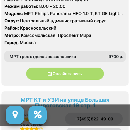
Режим работы:
8.00 - 20.00
Модель:
МРТ Philips Panorama HFO 1.0 Т, КТ GE Light
Speed 64 среза, УЗИ Philips iU22, GE Logiq 7, Siemens
Округ:
Центральный административный округ
Acuson S2000, GE Vivid E9
Район:
Красносельский
Метро:
Комсомольская, Проспект Мира
Город:
Москва
МРТ трех отделов позвоночника
9700 p.
Онлайн запись
МРТ КТ и УЗИ на улице Большая
Пироговская 19 стр. 1
Отзыв о сервисе
+7(495)822-49-09
Отзыв о врачах