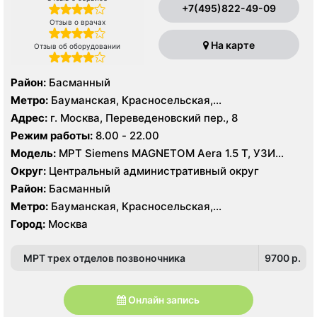
+7(495)822-49-09
Отзыв о врачах
На карте
Отзыв об оборудовании
Район:
Басманный
Метро:
Бауманская, Красносельская,
Электрозаводская
Адрес:
г. Москва, Переведеновский пер., 8
Режим работы:
8.00 - 22.00
Модель:
МРТ Siemens MAGNETOM Aera 1.5 Т, УЗИ
Mindray DC-8
Округ:
Центральный административный округ
Район:
Басманный
Метро:
Бауманская, Красносельская,
Электрозаводская
Город:
Москва
МРТ трех отделов позвоночника
9700 p.
Онлайн запись