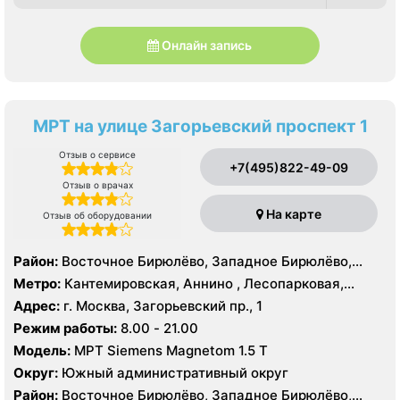
Онлайн запись
МРТ на улице Загорьевский проспект 1
Отзыв о сервисе
+7(495)822-49-09
Отзыв о врачах
На карте
Отзыв об оборудовании
Район:
Восточное Бирюлёво, Западное Бирюлёво,
Москворечье-Сабурово, Северное Орехово-Борисово,
Метро:
Кантемировская, Аннино , Лесопарковая,
Южное Орехово-Борисово, Царицыно, Северное
Пражская, Улица Академика Янгеля, Улица
Адрес:
г. Москва, Загорьевский пр., 1
Чертаново, Центральное Чертаново, Южное Чертаново
Старокачаловская, Царицыно, Южная
Режим работы:
8.00 - 21.00
, Южное Чертаново , Северное Бутово
Модель:
МРТ Siemens Magnetom 1.5 Т
Округ:
Южный административный округ
Район:
Восточное Бирюлёво, Западное Бирюлёво,