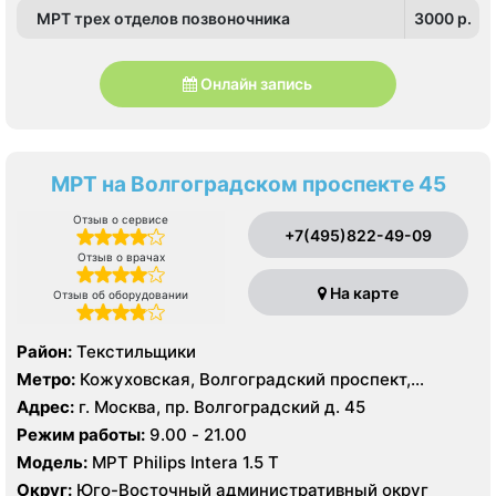
МРТ трех отделов позвоночника
3000 p.
Онлайн запись
МРТ на Волгоградском проспекте 45
Отзыв о сервисе
+7(495)822-49-09
Отзыв о врачах
На карте
Отзыв об оборудовании
Район:
Текстильщики
Метро:
Кожуховская, Волгоградский проспект,
Текстильщики
Адрес:
г. Москва, пр. Волгоградский д. 45
Режим работы:
9.00 - 21.00
Модель:
МРТ Philips Intera 1.5 T
Округ:
Юго-Восточный административный округ