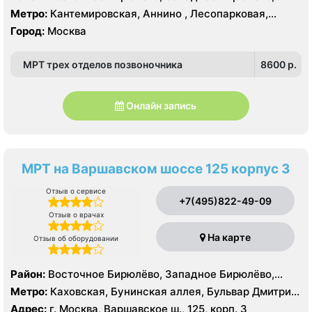
Москворечье-Сабурово, Северное Орехово-Борисово,
Метро:
Кантемировская, Аннино , Лесопарковая,
Южное Орехово-Борисово, Царицыно, Северное
Пражская, Улица Академика Янгеля, Улица
Город:
Москва
Чертаново, Центральное Чертаново, Южное Чертаново
Старокачаловская, Царицыно, Южная
, Южное Чертаново , Северное Бутово
МРТ трех отделов позвоночника
8600 p.
Онлайн запись
МРТ на Варшавском шоссе 125 корпус 3
Отзыв о сервисе
+7(495)822-49-09
Отзыв о врачах
На карте
Отзыв об оборудовании
Район:
Восточное Бирюлёво, Западное Бирюлёво,
Москворечье-Сабурово, Северное Чертаново,
Метро:
Каховская, Бунинская аллея, Бульвар Дмитрия
Центральное Чертаново, Южное Чертаново , Южное
Донского, Бульвар Адмирала Ушакова, Аннино ,
Адрес:
г. Москва, Варшавское ш., 125, корп. 3