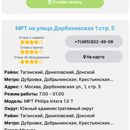
Онлайн запись
МРТ на улице Дербеневская 1 стр. 5
Отзыв о сервисе
+7(495)822-49-09
Отзыв о врачах
На карте
Отзыв об оборудовании
Район:
Таганский, Даниловский, Донской
Метро:
Дубровка, Добрынинская, Крестьянская
застава, Новокузнецкая, Октябрьская, Павелецкая,
Адрес:
г. Москва, Дербеневская ул., 1, стр. 5
Полянка, Пролетарская, Серпуховская,
Режим работы:
7.00 - 01.00
Третьяковская, Тульская
Модель:
МРТ Philips Intera 1.0 Т
Округ:
Южный административный округ
Район:
Таганский, Даниловский, Донской
Метро:
Дубровка, Добрынинская, Крестьянская
застава, Новокузнецкая, Октябрьская, Павелецкая,