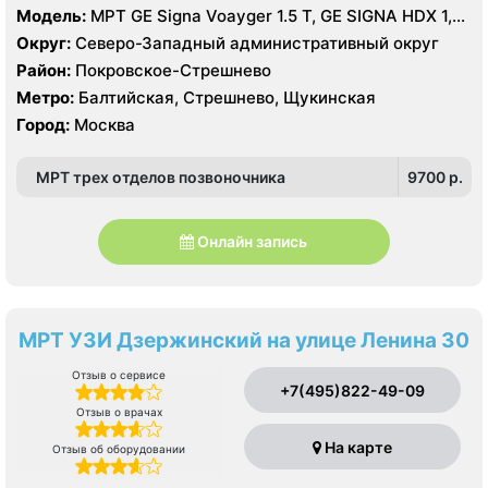
Модель:
МРТ GE Signa Voayger 1.5 Т, GE SIGNA HDX 1,5
T, КТ GE LightSpeed 64 среза, Brilliance CT 40 срезов,
Округ:
Северо-Западный административный округ
УЗИ GE Logiq E9
Район:
Покровское-Стрешнево
Метро:
Балтийская, Стрешнево, Щукинская
Город:
Москва
МРТ трех отделов позвоночника
9700 p.
Онлайн запись
МРТ УЗИ Дзержинский на улице Ленина 30
Отзыв о сервисе
+7(495)822-49-09
Отзыв о врачах
На карте
Отзыв об оборудовании