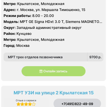
Метро:
Крылатское, Молодежная
Адрес:
г. Москва, ул. Маршала Тимошенко, 15
Режим работы:
8.00 - 20.00
Модель:
МРТ GE Signa HDxt 3.0 T, Siemens MAGNETOM
Aera 1.5 T, GE Signa Ovation 0.35 T, КТ GE LightSpeed
Округ:
Западный административный округ
VCT XT 64 среза, Siemens Somatom Sensation 64
Район:
Кунцево
среза, УЗИ GE Voluson E8, Philips iU22
Метро:
Крылатское, Молодежная
Город:
Москва
МРТ трех отделов позвоночника
9700 p.
Онлайн запись
МРТ УЗИ на улице 2 Крылатская 15
Отзыв о сервисе
+7(495)822-49-09