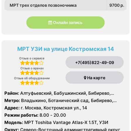
МРТ трех отделов позвоночника
9700 p.
Онлайн запись
МРТ УЗИ на улице Костромская 14
Отзыв о сервисе
+7(495)822-49-09
Отзыв о врачах
На карте
Отзыв об оборудовании
Район:
Алтуфьевский, Бабушкинский, Бибирево,
Лианозово, Лосиноостровский, Марфино, Свиблово,
Метро:
Владыкино, Ботанический сад, Бибирево,
Северное Медведково, Южное Медведково,
Алтуфьево, Медведково, Окружная, Отрадное,
Адрес:
г. Москва, Костромская ул., 14
Ярославский
Свиблово, Селигерская
Режим работы:
8.00 - 20.00
Модель:
МРТ Toshiba Vantage Atlas-X 1.5Т, УЗИ
Округ:
Северо-Восточный административный округ