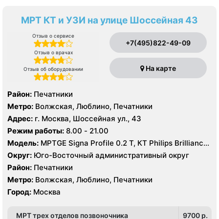
МРТ КТ и УЗИ на улице Шоссейная 43
Отзыв о сервисе
+7(495)822-49-09
Отзыв о врачах
На карте
Отзыв об оборудовании
Район:
Печатники
Метро:
Волжская, Люблино, Печатники
Адрес:
г. Москва, Шоссейная ул., 43
Режим работы:
8.00 - 21.00
Модель:
МРТGE Signa Profile 0.2 Т, КТ Philips Brilliance
CT 64 среза, УЗИ GE LOGIQ 5 Expert
Округ:
Юго-Восточный административный округ
Район:
Печатники
Метро:
Волжская, Люблино, Печатники
Город:
Москва
МРТ трех отделов позвоночника
9700 p.