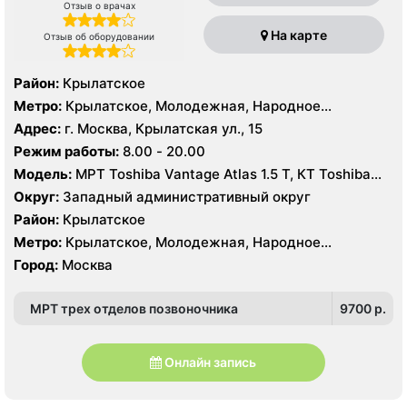
Отзыв о врачах
На карте
Отзыв об оборудовании
Район:
Крылатское
Метро:
Крылатское, Молодежная, Народное
Ополчение
Адрес:
г. Москва, Крылатская ул., 15
Режим работы:
8.00 - 20.00
Модель:
МРТ Toshiba Vantage Atlas 1.5 Т, КТ Toshiba
Aquilion 64 среза, УЗИ Toshiba Aplio 500
Округ:
Западный административный округ
Район:
Крылатское
Метро:
Крылатское, Молодежная, Народное
Ополчение
Город:
Москва
МРТ трех отделов позвоночника
9700 p.
Онлайн запись