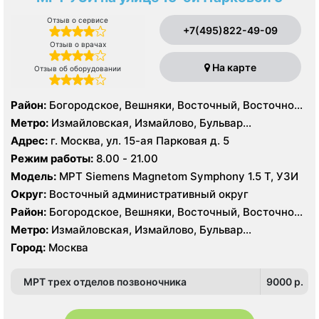
Отзыв о сервисе
+7(495)822-49-09
Отзыв о врачах
На карте
Отзыв об оборудовании
Район:
Богородское, Вешняки, Восточный, Восточное
Измайлово, Гольяново, Ивановское, Измайлово,
Метро:
Измайловская, Измайлово, Бульвар
Косино-Ухтомский, Метрогородок, Новогиреево,
Рокоссовского, Новогиреево, Новокосино,
Адрес:
г. Москва, ул. 15-ая Парковая д. 5
Новокосино, Перово, Преображенское, Северное
Партизанская, Первомайская, Перово, Щелковская
Режим работы:
8.00 - 21.00
Измайлово, Соколиная Гора
Модель:
МРТ Siemens Magnetom Symphony 1.5 Т, УЗИ
Округ:
Восточный административный округ
Район:
Богородское, Вешняки, Восточный, Восточное
Измайлово, Гольяново, Ивановское, Измайлово,
Метро:
Измайловская, Измайлово, Бульвар
Косино-Ухтомский, Метрогородок, Новогиреево,
Рокоссовского, Новогиреево, Новокосино,
Город:
Москва
Новокосино, Перово, Преображенское, Северное
Партизанская, Первомайская, Перово, Щелковская
Измайлово, Соколиная Гора
МРТ трех отделов позвоночника
9000 p.