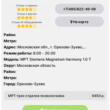
Отзыв о сервисе
+7(495)822-49-09
Отзыв о врачах
На карте
Отзыв об оборудовании
Район:
Метро:
Адрес:
Московская обл., г. Орехово-Зуево,
Набережная ул., 10А
Режим работы:
8.00 - 20.00
Модель:
МРТ Siemens Magnetom Harmony 1.0 Т
Округ:
Московская область
Район:
Метро:
Город:
Орехово-Зуево
МРТ трех отделов позвоночника
9450 p.