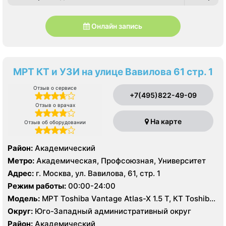
Онлайн запись
МРТ КТ и УЗИ на улице Вавилова 61 стр. 1
Отзыв о сервисе
+7(495)822-49-09
Отзыв о врачах
На карте
Отзыв об оборудовании
Район:
Академический
Метро:
Академическая, Профсоюзная, Университет
Адрес:
г. Москва, ул. Вавилова, 61, стр. 1
Режим работы:
00:00-24:00
Модель:
МРТ Toshiba Vantage Atlas-X 1.5 Т, КТ Toshiba
Aquilion 64 среза, УЗИ Toshiba Aplio 500, GE Vivid 7
Округ:
Юго-Западный административный округ
Район:
Академический