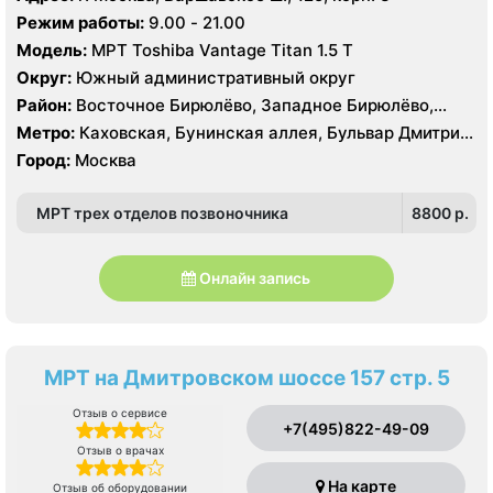
Чертаново , Зюзино, Северное Бутово, Южное Бутово
Пражская, Севастопольская, Улица Академика
Режим работы:
9.00 - 21.00
Янгеля, Улица Горчакова, Улица Скобелевская, Улица
Модель:
МРТ Toshiba Vantage Titan 1.5 Т
Старокачаловская, Чертановская, Южная
Округ:
Южный административный округ
Район:
Восточное Бирюлёво, Западное Бирюлёво,
Москворечье-Сабурово, Северное Чертаново,
Метро:
Каховская, Бунинская аллея, Бульвар Дмитрия
Центральное Чертаново, Южное Чертаново , Южное
Донского, Бульвар Адмирала Ушакова, Аннино ,
Город:
Москва
Чертаново , Зюзино, Северное Бутово, Южное Бутово
Пражская, Севастопольская, Улица Академика
Янгеля, Улица Горчакова, Улица Скобелевская, Улица
МРТ трех отделов позвоночника
8800 p.
Старокачаловская, Чертановская, Южная
Онлайн запись
МРТ на Дмитровском шоссе 157 стр. 5
Отзыв о сервисе
+7(495)822-49-09
Отзыв о врачах
На карте
Отзыв об оборудовании