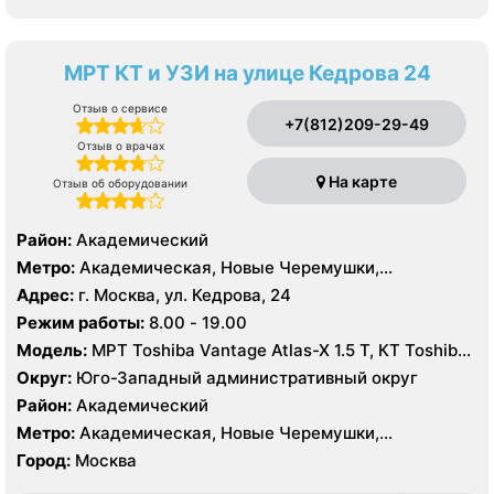
МРТ КТ и УЗИ на улице Кедрова 24
Отзыв о сервисе
+7(812)209-29-49
Отзыв о врачах
На карте
Отзыв об оборудовании
Район:
Академический
Метро:
Академическая, Новые Черемушки,
Профсоюзная
Адрес:
г. Москва, ул. Кедрова, 24
Режим работы:
8.00 - 19.00
Модель:
МРТ Toshiba Vantage Atlas-X 1.5 Т, КТ Toshiba
Aquilion 32 среза, УЗИ
Округ:
Юго-Западный административный округ
Район:
Академический
Метро:
Академическая, Новые Черемушки,
Профсоюзная
Город:
Москва