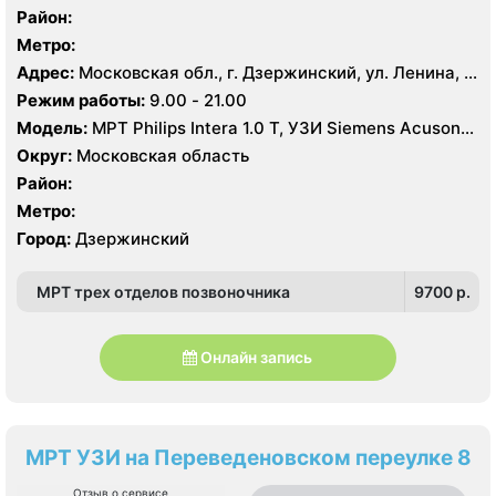
Район:
Метро:
Адрес:
Московская обл., г. Дзержинский, ул. Ленина, д.
30
Режим работы:
9.00 - 21.00
Модель:
МРТ Philips Intera 1.0 T, УЗИ Siemens Acuson
X700
Округ:
Московская область
Район:
Метро:
Город:
Дзержинский
МРТ трех отделов позвоночника
9700 p.
Онлайн запись
МРТ УЗИ на Переведеновском переулке 8
Отзыв о сервисе