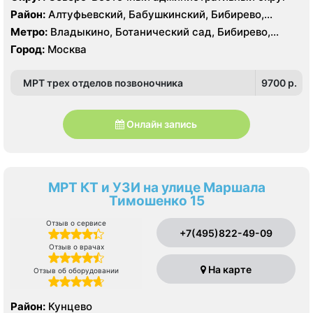
Район:
Алтуфьевский, Бабушкинский, Бибирево,
Лианозово, Лосиноостровский, Марфино, Свиблово,
Метро:
Владыкино, Ботанический сад, Бибирево,
Северное Медведково, Южное Медведково,
Алтуфьево, Медведково, Окружная, Отрадное,
Город:
Москва
Ярославский
Свиблово, Селигерская
МРТ трех отделов позвоночника
9700 p.
Онлайн запись
МРТ КТ и УЗИ на улице Маршала
Тимошенко 15
Отзыв о сервисе
+7(495)822-49-09
Отзыв о врачах
На карте
Отзыв об оборудовании
Район:
Кунцево