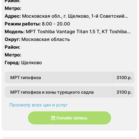
Район:
Метро:
Адрес:
Московская обл., г. Щелково, 1-й Советский
пер., 27
Режим работы:
8.00 - 20.00
Модель:
МРТ Toshiba Vantage Titan 1.5 Т, КТ Toshiba
Aquilion Prime CXL 64 среза, УЗИ Toshiba Aplio 500
Округ:
Московская область
Район:
Метро:
Город:
Щелково
МРТ гипофиза
3100 p.
МРТ гипофиза и зоны турецкого седла
3100 p.
Просмотр всех цен и услуг
Онлайн запись