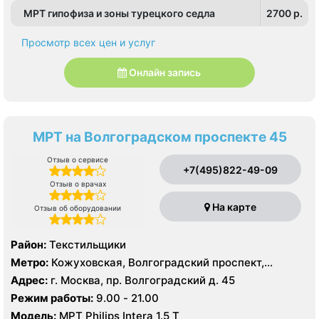
МРТ гипофиза и зоны турецкого седла
2700 p.
Просмотр всех цен и услуг
Онлайн запись
МРТ на Волгоградском проспекте 45
Отзыв о сервисе
+7(495)822-49-09
Отзыв о врачах
На карте
Отзыв об оборудовании
Район:
Текстильщики
Метро:
Кожуховская, Волгоградский проспект,
Текстильщики
Адрес:
г. Москва, пр. Волгоградский д. 45
Режим работы:
9.00 - 21.00
Модель:
МРТ Philips Intera 1.5 T