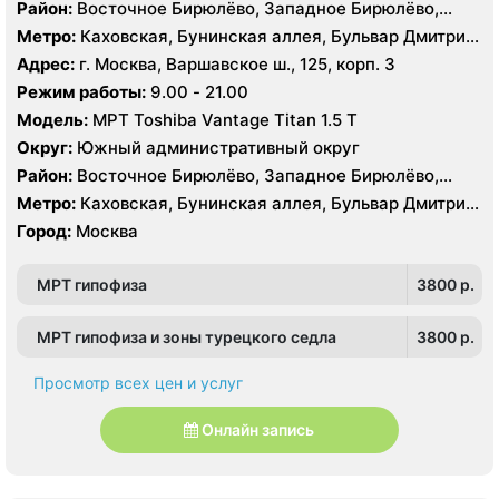
Район:
Восточное Бирюлёво, Западное Бирюлёво,
Москворечье-Сабурово, Северное Чертаново,
Метро:
Каховская, Бунинская аллея, Бульвар Дмитрия
Центральное Чертаново, Южное Чертаново , Южное
Донского, Бульвар Адмирала Ушакова, Аннино ,
Адрес:
г. Москва, Варшавское ш., 125, корп. 3
Чертаново , Зюзино, Северное Бутово, Южное Бутово
Пражская, Севастопольская, Улица Академика
Режим работы:
9.00 - 21.00
Янгеля, Улица Горчакова, Улица Скобелевская, Улица
Модель:
МРТ Toshiba Vantage Titan 1.5 Т
Старокачаловская, Чертановская, Южная
Округ:
Южный административный округ
Район:
Восточное Бирюлёво, Западное Бирюлёво,
Москворечье-Сабурово, Северное Чертаново,
Метро:
Каховская, Бунинская аллея, Бульвар Дмитрия
Центральное Чертаново, Южное Чертаново , Южное
Донского, Бульвар Адмирала Ушакова, Аннино ,
Город:
Москва
Чертаново , Зюзино, Северное Бутово, Южное Бутово
Пражская, Севастопольская, Улица Академика
Янгеля, Улица Горчакова, Улица Скобелевская, Улица
МРТ гипофиза
3800 p.
Старокачаловская, Чертановская, Южная
МРТ гипофиза и зоны турецкого седла
3800 p.
Просмотр всех цен и услуг
Онлайн запись