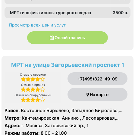
МРТ гипофиза и зоны турецкого седла
3500 p.
Просмотр всех цен и услуг
Онлайн запись
МРТ на улице Загорьевский проспект 1
Отзыв о сервисе
+7(495)822-49-09
Отзыв о врачах
На карте
Отзыв об оборудовании
Район:
Восточное Бирюлёво, Западное Бирюлёво,
Москворечье-Сабурово, Северное Орехово-Борисово,
Метро:
Кантемировская, Аннино , Лесопарковая,
Южное Орехово-Борисово, Царицыно, Северное
Пражская, Улица Академика Янгеля, Улица
Адрес:
г. Москва, Загорьевский пр., 1
Чертаново, Центральное Чертаново, Южное Чертаново
Старокачаловская, Царицыно, Южная
Режим работы:
8.00 - 21.00
, Южное Чертаново , Северное Бутово