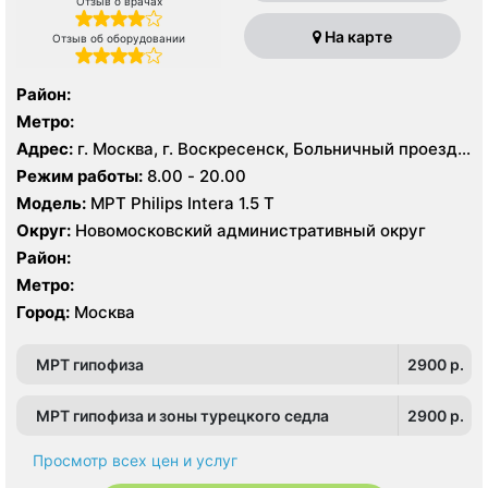
Отзыв о врачах
На карте
Отзыв об оборудовании
Район:
Метро:
Адрес:
г. Москва, г. Воскресенск, Больничный проезд,
д. 1, корп. 8
Режим работы:
8.00 - 20.00
Модель:
МРТ Philips Intera 1.5 T
Округ:
Новомосковский административный округ
Район:
Метро:
Город:
Москва
МРТ гипофиза
2900 p.
МРТ гипофиза и зоны турецкого седла
2900 p.
Просмотр всех цен и услуг