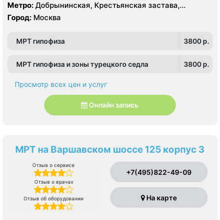
Метро:
Добрынинская, Крестьянская застава,
Новокузнецкая, Октябрьская, Павелецкая, Полянка,
Город:
Москва
Пролетарская, Серпуховская, Третьяковская,
Тульская, Шаболовская
МРТ гипофиза
3800 p.
МРТ гипофиза и зоны турецкого седла
3800 p.
Просмотр всех цен и услуг
Онлайн запись
МРТ на Варшавском шоссе 125 корпус 3
Отзыв о сервисе
+7(495)822-49-09
Отзыв о врачах
На карте
Отзыв об оборудовании