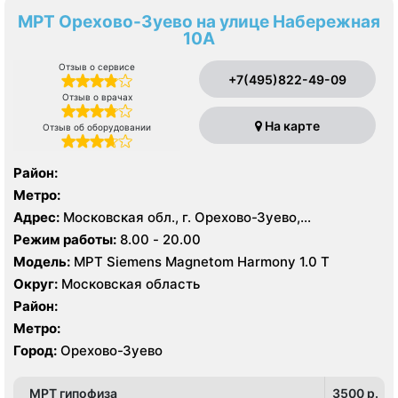
МРТ Орехово-Зуево на улице Набережная
10А
Отзыв о сервисе
+7(495)822-49-09
Отзыв о врачах
На карте
Отзыв об оборудовании
Район:
Метро:
Адрес:
Московская обл., г. Орехово-Зуево,
Набережная ул., 10А
Режим работы:
8.00 - 20.00
Модель:
МРТ Siemens Magnetom Harmony 1.0 Т
Округ:
Московская область
Район:
Метро:
Город:
Орехово-Зуево
МРТ гипофиза
3500 p.