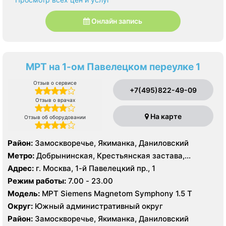
Онлайн запись
МРТ на 1-ом Павелецком переулке 1
Отзыв о сервисе
+7(495)822-49-09
Отзыв о врачах
На карте
Отзыв об оборудовании
Район:
Замоскворечье, Якиманка, Даниловский
Метро:
Добрынинская, Крестьянская застава,
Новокузнецкая, Октябрьская, Павелецкая, Полянка,
Адрес:
г. Москва, 1-й Павелецкий пр., 1
Пролетарская, Серпуховская, Третьяковская,
Режим работы:
7.00 - 23.00
Тульская, Шаболовская
Модель:
МРТ Siemens Magnetom Symphony 1.5 Т
Округ:
Южный административный округ
Район:
Замоскворечье, Якиманка, Даниловский