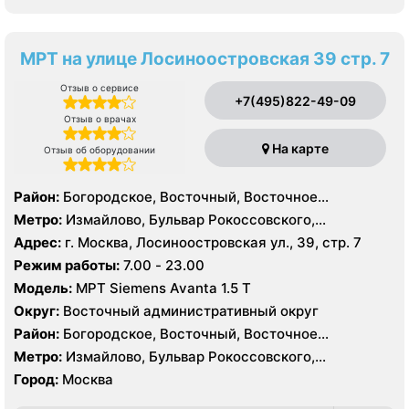
МРТ на улице Лосиноостровская 39 стр. 7
Отзыв о сервисе
+7(495)822-49-09
Отзыв о врачах
На карте
Отзыв об оборудовании
Район:
Богородское, Восточный, Восточное
Измайлово, Гольяново, Измайлово, Метрогородок,
Метро:
Измайлово, Бульвар Рокоссовского,
Северное Измайлово, Соколиная Гора, Сокольники
Белокаменная , Локомотив , Партизанская,
Адрес:
г. Москва, Лосиноостровская ул., 39, стр. 7
Первомайская, Преображенская площадь, Ростокино,
Режим работы:
7.00 - 23.00
Семеновская, Сокольники, Черкизовская, Щелковская,
Модель:
МРТ Siemens Avanta 1.5 Т
Электрозаводская
Округ:
Восточный административный округ
Район:
Богородское, Восточный, Восточное
Измайлово, Гольяново, Измайлово, Метрогородок,
Метро:
Измайлово, Бульвар Рокоссовского,
Северное Измайлово, Соколиная Гора, Сокольники
Белокаменная , Локомотив , Партизанская,
Город:
Москва
Первомайская, Преображенская площадь, Ростокино,
Семеновская, Сокольники, Черкизовская, Щелковская,