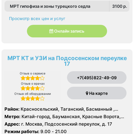
МРТ гипофиза и зоны турецкого седла
3100 p.
Просмотр всех цен и услуг
Онлайн запись
МРТ КТ и УЗИ на Подсосенском переулке
17
Отзыв о сервисе
+7(495)822-49-09
Отзыв о врачах
На карте
Отзыв об оборудовании
Район:
Красносельский, Таганский, Басманный ,
Тверской
Метро:
Китай-город, Бауманская, Красные Ворота,
Кузнецкий мост, Курская, Лубянка, Площадь Ильича,
Адрес:
г. Москва, Подсосенский переулок, д. 17
Сретенский бульвар, Таганская, Чкаловская
Режим работы:
9.00 - 21.00