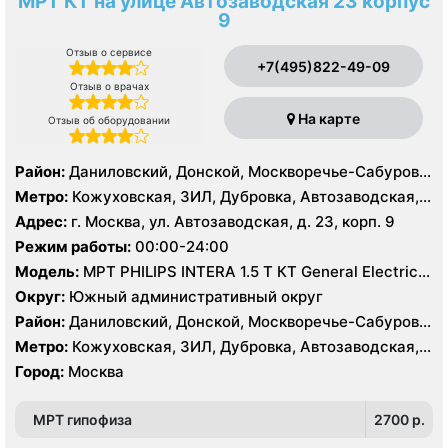
МРТ КТ на улице Автозаводская 23 корпус
9
Отзыв о сервисе
+7(495)822-49-09
Отзыв о врачах
На карте
Отзыв об оборудовании
Район:
Даниловский, Донской, Москворечье-Сабурово,
Нагатино-Садовники, Нагатинский Затон, Нагорный
Метро:
Кожуховская, ЗИЛ, Дубровка, Автозаводская,
Нагатинская, Технопарк, Тульская, Угрешская
Адрес:
г. Москва, ул. Автозаводская, д. 23, корп. 9
Режим работы:
00:00-24:00
Модель:
МРТ PHILIPS INTERA 1.5 T КТ General Electric
LIGHT SPEED 64 среза
Округ:
Южный административный округ
Район:
Даниловский, Донской, Москворечье-Сабурово,
Нагатино-Садовники, Нагатинский Затон, Нагорный
Метро:
Кожуховская, ЗИЛ, Дубровка, Автозаводская,
Нагатинская, Технопарк, Тульская, Угрешская
Город:
Москва
МРТ гипофиза
2700 p.