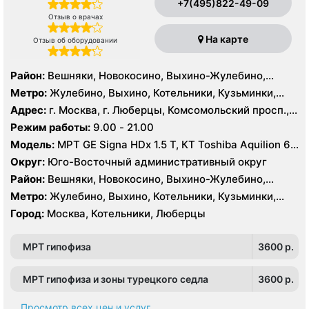
+7(495)822-49-09
Отзыв о врачах
На карте
Отзыв об оборудовании
Район:
Вешняки, Новокосино, Выхино-Жулебино,
Кузьминки
Метро:
Жулебино, Выхино, Котельники, Кузьминки,
Лермонтовский проспект, Новокосино, Рязанский
Адрес:
г. Москва, г. Люберцы, Комсомольский просп.,
проспект, Косино, Лухмановская, Окская, Улица
11Б
Режим работы:
9.00 - 21.00
Дмитриевского, Юго-Восточная, Некрасовка
Модель:
МРТ GE Signa HDx 1.5 T, КТ Toshiba Aquilion 64
среза, УЗИ GE Logiq 7
Округ:
Юго-Восточный административный округ
Район:
Вешняки, Новокосино, Выхино-Жулебино,
Кузьминки
Метро:
Жулебино, Выхино, Котельники, Кузьминки,
Лермонтовский проспект, Новокосино, Рязанский
Город:
Москва, Котельники, Люберцы
проспект, Косино, Лухмановская, Окская, Улица
Дмитриевского, Юго-Восточная, Некрасовка
МРТ гипофиза
3600 p.
МРТ гипофиза и зоны турецкого седла
3600 p.
Просмотр всех цен и услуг