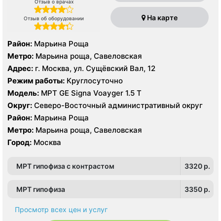
Отзыв о врачах
На карте
Отзыв об оборудовании
Район:
Марьина Роща
Метро:
Марьина роща, Савеловская
Адрес:
г. Москва, ул. Сущёвский Вал, 12
Режим работы:
Круглосуточно
Модель:
МРТ GE Signa Voayger 1.5 Т
Округ:
Северо-Восточный административный округ
Район:
Марьина Роща
Метро:
Марьина роща, Савеловская
Город:
Москва
МРТ гипофиза с контрастом
3320 p.
МРТ гипофиза
3350 p.
Просмотр всех цен и услуг