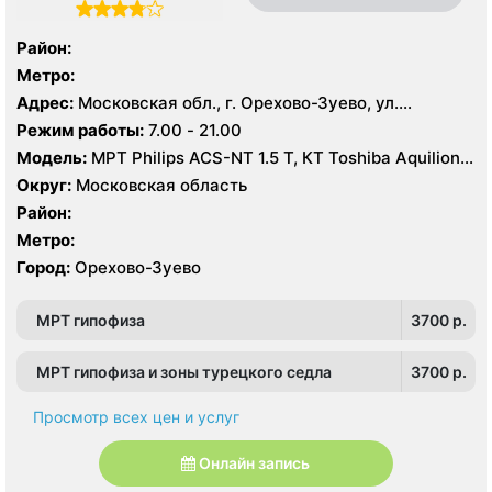
Район:
Метро:
Адрес:
Московская обл., г. Орехово-Зуево, ул.
Володарского, 14
Режим работы:
7.00 - 21.00
Модель:
МРТ Philips ACS-NT 1.5 Т, КТ Toshiba Aquilion
64 среза, УЗИ
Округ:
Московская область
Район:
Метро:
Город:
Орехово-Зуево
МРТ гипофиза
3700 p.
МРТ гипофиза и зоны турецкого седла
3700 p.
Просмотр всех цен и услуг
Онлайн запись