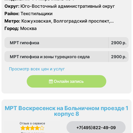
Округ:
Юго-Восточный административный округ
Район:
Текстильщики
Метро:
Кожуховская, Волгоградский проспект,
Текстильщики
Город:
Москва
МРТ гипофиза
2900 p.
МРТ гипофиза и зоны турецкого седла
2900 p.
Просмотр всех цен и услуг
Онлайн запись
МРТ Воскресенск на Больничном проезде 1
корпус 8
Отзыв о сервисе
+7(495)822-49-09