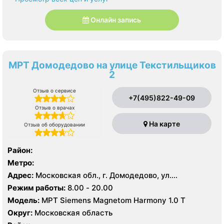
Онлайн запись
МРТ Домодедово на улице Текстильщиков
2
Отзыв о сервисе
+7(495)822-49-09
Отзыв о врачах
На карте
Отзыв об оборудовании
Район:
Метро:
Адрес:
Московская обл., г. Домодедово, ул.
Текстильщиков д 2
Режим работы:
8.00 - 20.00
Модель:
МРТ Siemens Magnetom Harmony 1.0 Т
Округ:
Московская область