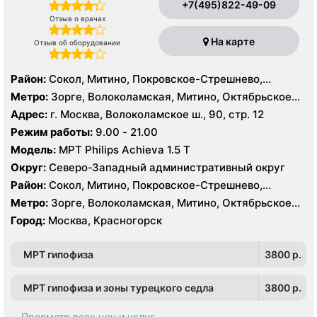
+7(495)822-49-09
Отзыв о врачах
На карте
Отзыв об оборудовании
Район:
Сокол, Митино, Покровское-Стрешнево,
Северное Тушино, Строгино, Хорошёво-Мнёвники,
Метро:
Зорге, Волоколамская, Митино, Октябрьское
Щукино, Южное Тушино
поле, Панфиловская, Планерная, Сокол, Спартак,
Адрес:
г. Москва, Волоколамское ш., 90, стр. 12
Стрешнево, Сходненская, Тушинская, Щукинская
Режим работы:
9.00 - 21.00
Модель:
МРТ Philips Achieva 1.5 T
Округ:
Северо-Западный административный округ
Район:
Сокол, Митино, Покровское-Стрешнево,
Северное Тушино, Строгино, Хорошёво-Мнёвники,
Метро:
Зорге, Волоколамская, Митино, Октябрьское
Щукино, Южное Тушино
поле, Панфиловская, Планерная, Сокол, Спартак,
Город:
Москва, Красногорск
Стрешнево, Сходненская, Тушинская, Щукинская
МРТ гипофиза
3800 p.
МРТ гипофиза и зоны турецкого седла
3800 p.
Просмотр всех цен и услуг