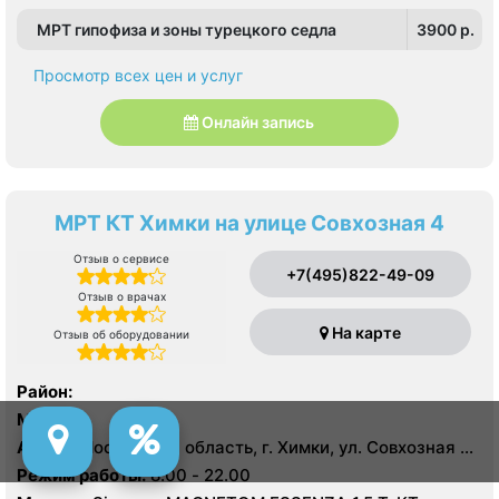
МРТ гипофиза и зоны турецкого седла
3900 p.
Просмотр всех цен и услуг
Онлайн запись
МРТ КТ Химки на улице Совхозная 4
Отзыв о сервисе
+7(495)822-49-09
Отзыв о врачах
На карте
Отзыв об оборудовании
Район:
Метро:
Адрес:
Московская область, г. Химки, ул. Совхозная 4,
стр 1
Режим работы:
8.00 - 22.00