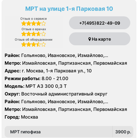
МРТ на улице 1-я Парковая 10
Отзыв о сервисе
+7(495)822-49-09
Отзыв о врачах
На карте
Отзыв об оборудовании
Район:
Гольяново, Ивановское, Измайлово,
Метрогородок, Преображенское, Соколиная Гора
Метро:
Измайловская, Партизанская, Первомайская
Адрес:
г. Москва, 1-я Парковая ул., 10
Режим работы:
8.00 - 21.00
Модель:
МРТ АЗ 300 0,3 Т
Округ:
Восточный административный округ
Район:
Гольяново, Ивановское, Измайлово,
Метрогородок, Преображенское, Соколиная Гора
Метро:
Измайловская, Партизанская, Первомайская
Город:
Москва
МРТ гипофиза
3900 p.