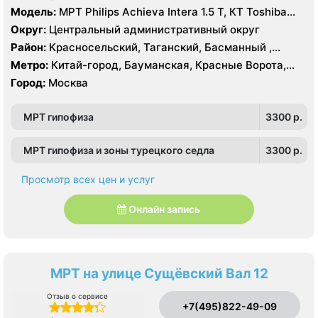
Модель:
МРТ Philips Achieva Intera 1.5 T, КТ Toshiba
Aquilion CXL 128 срезов, УЗИ
Округ:
Центральный административный округ
Район:
Красносельский, Таганский, Басманный ,
Тверской
Метро:
Китай-город, Бауманская, Красные Ворота,
Кузнецкий мост, Курская, Лубянка, Площадь Ильича,
Город:
Москва
Сретенский бульвар, Таганская, Чкаловская
МРТ гипофиза
3300 p.
МРТ гипофиза и зоны турецкого седла
3300 p.
Просмотр всех цен и услуг
Онлайн запись
МРТ на улице Сущёвский Вал 12
Отзыв о сервисе
+7(495)822-49-09