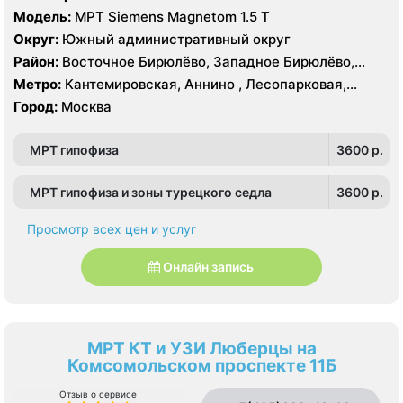
Модель:
МРТ Siemens Magnetom 1.5 Т
Округ:
Южный административный округ
Район:
Восточное Бирюлёво, Западное Бирюлёво,
Москворечье-Сабурово, Северное Орехово-Борисово,
Метро:
Кантемировская, Аннино , Лесопарковая,
Южное Орехово-Борисово, Царицыно, Северное
Пражская, Улица Академика Янгеля, Улица
Город:
Москва
Чертаново, Центральное Чертаново, Южное Чертаново
Старокачаловская, Царицыно, Южная
, Южное Чертаново , Северное Бутово
МРТ гипофиза
3600 p.
МРТ гипофиза и зоны турецкого седла
3600 p.
Просмотр всех цен и услуг
Онлайн запись
МРТ КТ и УЗИ Люберцы на
Комсомольском проспекте 11Б
Отзыв о сервисе