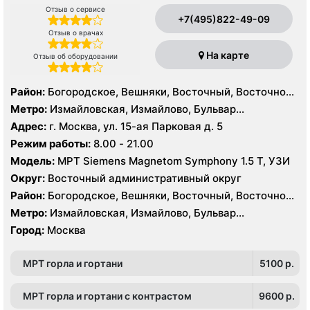
Отзыв о сервисе
+7(495)822-49-09
Отзыв о врачах
На карте
Отзыв об оборудовании
Район:
Богородское, Вешняки, Восточный, Восточное
Измайлово, Гольяново, Ивановское, Измайлово,
Метро:
Измайловская, Измайлово, Бульвар
Косино-Ухтомский, Метрогородок, Новогиреево,
Рокоссовского, Новогиреево, Новокосино,
Адрес:
г. Москва, ул. 15-ая Парковая д. 5
Новокосино, Перово, Преображенское, Северное
Партизанская, Первомайская, Перово, Щелковская
Режим работы:
8.00 - 21.00
Измайлово, Соколиная Гора
Модель:
МРТ Siemens Magnetom Symphony 1.5 Т, УЗИ
Округ:
Восточный административный округ
Район:
Богородское, Вешняки, Восточный, Восточное
Измайлово, Гольяново, Ивановское, Измайлово,
Метро:
Измайловская, Измайлово, Бульвар
Косино-Ухтомский, Метрогородок, Новогиреево,
Рокоссовского, Новогиреево, Новокосино,
Город:
Москва
Новокосино, Перово, Преображенское, Северное
Партизанская, Первомайская, Перово, Щелковская
Измайлово, Соколиная Гора
МРТ горла и гортани
5100 p.
МРТ горла и гортани с контрастом
9600 p.