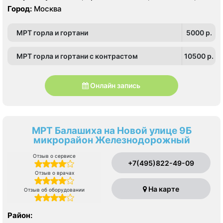
Измайлово, Метрогородок, Северное Измайлово,
Преображенская площадь, Сокольники, Черкизовская,
Город:
Москва
Соколиная Гора, Сокольники, Лефортово
Электрозаводская
МРТ горла и гортани
5000 p.
МРТ горла и гортани с контрастом
10500 p.
Онлайн запись
МРТ Балашиха на Новой улице 9Б
микрорайон Железнодорожный
Отзыв о сервисе
+7(495)822-49-09
Отзыв о врачах
На карте
Отзыв об оборудовании
Район: