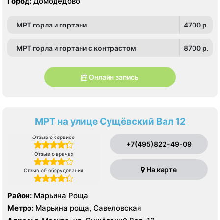
Город:
Домодедово
МРТ горла и гортани
4700 p.
МРТ горла и гортани с контрастом
8700 p.
Онлайн запись
МРТ на улице Сущёвский Вал 12
Отзыв о сервисе
+7(495)822-49-09
Отзыв о врачах
На карте
Отзыв об оборудовании
Район:
Марьина Роща
Метро:
Марьина роща, Савеловская