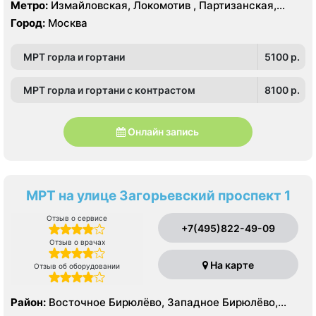
Измайлово, Соколиная Гора
Метро:
Измайловская, Локомотив , Партизанская,
Преображенская площадь, Черкизовская
Город:
Москва
МРТ горла и гортани
5100 p.
МРТ горла и гортани с контрастом
8100 p.
Онлайн запись
МРТ на улице Загорьевский проспект 1
Отзыв о сервисе
+7(495)822-49-09
Отзыв о врачах
На карте
Отзыв об оборудовании
Район:
Восточное Бирюлёво, Западное Бирюлёво,
Москворечье-Сабурово, Северное Орехово-Борисово,