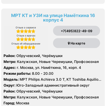
МРТ КТ и УЗИ на улице Намёткина 16
корпус 4
Отзыв о сервисе
+7(495)822-49-09
Отзыв о врачах
На карте
Отзыв об оборудовании
Район:
Обручевский, Черёмушки
Метро:
Калужская, Новые Черемушки, Профсоюзная
Адрес:
г. Москва, ул. Намёткина, 16, корп. 4
Режим работы:
8.00 - 20.00
Модель:
МРТ Philips Achieva 3.0 T, КТ Toshiba Aquilion
Prime 160 срезов УЗИ GE Logiq-9, Philips iU22, Philips
Округ:
Юго-Западный административный округ
HDI 5000
Район:
Обручевский, Черёмушки
Метро:
Калужская, Новые Черемушки, Профсоюзная
Город:
Москва