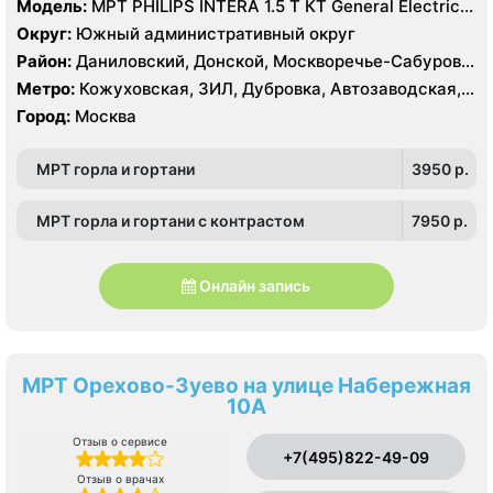
Модель:
МРТ PHILIPS INTERA 1.5 T КТ General Electric
LIGHT SPEED 64 среза
Округ:
Южный административный округ
Район:
Даниловский, Донской, Москворечье-Сабурово,
Нагатино-Садовники, Нагатинский Затон, Нагорный
Метро:
Кожуховская, ЗИЛ, Дубровка, Автозаводская,
Нагатинская, Технопарк, Тульская, Угрешская
Город:
Москва
МРТ горла и гортани
3950 p.
МРТ горла и гортани с контрастом
7950 p.
Онлайн запись
МРТ Орехово-Зуево на улице Набережная
10А
Отзыв о сервисе
+7(495)822-49-09
Отзыв о врачах