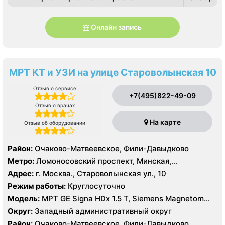
Онлайн запись
МРТ КТ и УЗИ на улице Староволынская 10
Отзыв о сервисе
+7(495)822-49-09
Отзыв о врачах
На карте
Отзыв об оборудовании
Район:
Очаково-Матвеевское, Фили-Давыдково
Метро:
Ломоносовский проспект, Минская,
Славянский бульвар
Адрес:
г. Москва., Староволынская ул., 10
Режим работы:
Круглосуточно
Модель:
МРТ GE Signa HDx 1.5 T, Siemens Magnetom
Harmony 1.0 Т, КТ GE Healthcare Optima CT660 64
Округ:
Западный административный округ
среза, GE Healthcare BrightSpeed 16 срезов, УЗИ
Район:
Очаково-Матвеевское, Фили-Давыдково