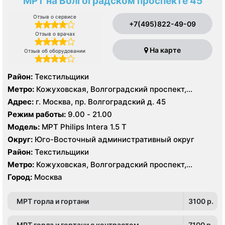
МРТ на Волгоградском проспекте 45
Отзыв о сервисе
+7(495)822-49-09
Отзыв о врачах
На карте
Отзыв об оборудовании
Район:
Текстильщики
Метро:
Кожуховская, Волгоградский проспект,
Текстильщики
Адрес:
г. Москва, пр. Волгоградский д. 45
Режим работы:
9.00 - 21.00
Модель:
МРТ Philips Intera 1.5 T
Округ:
Юго-Восточный административный округ
Район:
Текстильщики
Метро:
Кожуховская, Волгоградский проспект,
Текстильщики
Город:
Москва
МРТ горла и гортани
3100 p.
МРТ горла и гортани с контрастом
7100 p.