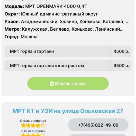
Университет, Юго-Западная
Модель:
МРТ OPENMARK 4000 0,4Т
Округ:
Южный административный округ
Район:
Академический, Зюзино, Коньково, Котловка,
Ломоносовский, Обручевский, Черёмушки, Проспект
Метро:
Калужская, Беляево, Коньково, Ленинский
Вернадского, Тропарёво-Никулино
проспект, Новые Черемушки, Проспект Вернадского,
Город:
Москва
Профсоюзная, Севастопольская, Тропарево,
Университет, Юго-Западная
МРТ горла и гортани
4500 p.
МРТ горла и гортани с контрастом
9500 p.
Онлайн запись
МРТ КТ и УЗИ на улице Ольховская 27
Отзыв о сервисе
+7(495)822-49-09
Отзыв о врачах