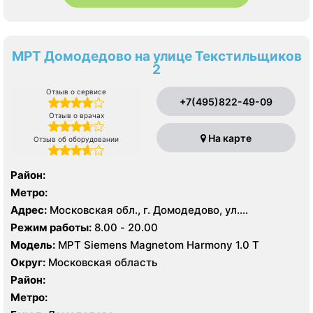
МРТ Домодедово на улице Текстильщиков
2
Отзыв о сервисе
+7(495)822-49-09
Отзыв о врачах
На карте
Отзыв об оборудовании
Район:
Метро:
Адрес:
Московская обл., г. Домодедово, ул.
Текстильщиков д 2
Режим работы:
8.00 - 20.00
Модель:
МРТ Siemens Magnetom Harmony 1.0 Т
Округ:
Московская область
Район:
Метро: