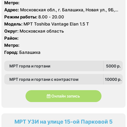
Метро:
Адрес:
Московская обл., г. Балашиха, Новая ул., 9Б,
микрорайон Железнодорожный
Режим работы:
8.00 - 20.00
Модель:
МРТ Toshiba Vantage Elan 1.5 Т
Округ:
Московская область
Район:
Метро:
Город:
Балашиха
МРТ горла и гортани
5000 p.
МРТ горла и гортани с контрастом
10000 p.
Онлайн запись
МРТ УЗИ на улице 15-ой Парковой 5