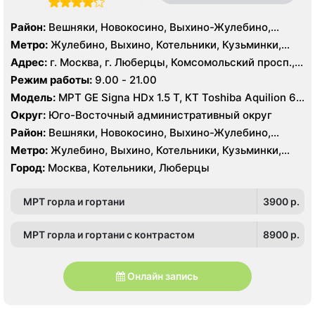
Район:
Вешняки, Новокосино, Выхино-Жулебино,
Кузьминки
Метро:
Жулебино, Выхино, Котельники, Кузьминки,
Лермонтовский проспект, Новокосино, Рязанский
Адрес:
г. Москва, г. Люберцы, Комсомольский просп.,
проспект, Косино, Лухмановская, Окская, Улица
11Б
Режим работы:
9.00 - 21.00
Дмитриевского, Юго-Восточная, Некрасовка
Модель:
МРТ GE Signa HDx 1.5 T, КТ Toshiba Aquilion 64
среза, УЗИ GE Logiq 7
Округ:
Юго-Восточный административный округ
Район:
Вешняки, Новокосино, Выхино-Жулебино,
Кузьминки
Метро:
Жулебино, Выхино, Котельники, Кузьминки,
Лермонтовский проспект, Новокосино, Рязанский
Город:
Москва, Котельники, Люберцы
проспект, Косино, Лухмановская, Окская, Улица
Дмитриевского, Юго-Восточная, Некрасовка
МРТ горла и гортани
3900 p.
МРТ горла и гортани с контрастом
8900 p.
Онлайн запись