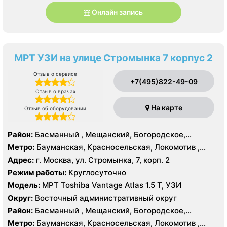
Онлайн запись
МРТ УЗИ на улице Стромынка 7 корпус 2
Отзыв о сервисе
+7(495)822-49-09
Отзыв о врачах
На карте
Отзыв об оборудовании
Район:
Басманный , Мещанский, Богородское,
Восточный, Восточное Измайлово, Гольяново,
Метро:
Бауманская, Красносельская, Локомотив ,
Измайлово, Метрогородок, Северное Измайлово,
Преображенская площадь, Сокольники, Черкизовская,
Адрес:
г. Москва, ул. Стромынка, 7, корп. 2
Соколиная Гора, Сокольники, Лефортово
Электрозаводская
Режим работы:
Круглосуточно
Модель:
МРТ Toshiba Vantage Atlas 1.5 Т, УЗИ
Округ:
Восточный административный округ
Район:
Басманный , Мещанский, Богородское,
Восточный, Восточное Измайлово, Гольяново,
Метро:
Бауманская, Красносельская, Локомотив ,