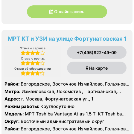
Онлайн запись
МРТ КТ и УЗИ на улице Фортунатовская 1
Отзыв о сервисе
+7(495)822-49-09
Отзыв о врачах
На карте
Отзыв об оборудовании
Район:
Богородское, Восточное Измайлово, Гольяново,
Измайлово, Соколиная Гора
Метро:
Измайловская, Локомотив , Партизанская,
Преображенская площадь, Черкизовская
Адрес:
г. Москва, Фортунатовская ул., 1
Режим работы:
Круглосуточно
Модель:
МРТ Toshiba Vantage Atlas 1.5 Т, КТ Toshiba
Aquilion Prime 160 срезов, Toshiba Aquilion CXL 128
Округ:
Восточный административный округ
срезов, Body Tom 32 среза УЗИ GE Voluson E8, GE Vivid
Район:
Богородское, Восточное Измайлово, Гольяново,
9