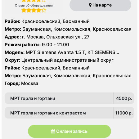
На карте
Отзыв об оборудовании
Район:
Красносельский, Басманный
Метро:
Бауманская, Комсомольская, Красносельская
Адрес:
г. Москва, Ольховская ул., 27
Режим работы:
9.00 - 21.00
Модель:
МРТ Siemens Avanta 1.5 Т, КТ SIEMENS
Somatom Perspective 64 срезов, УЗИ
Округ:
Центральный административный округ
Район:
Красносельский, Басманный
Метро:
Бауманская, Комсомольская, Красносельская
Город:
Москва
МРТ горла и гортани
4500 p.
МРТ горла и гортани с контрастом
11000 p.
Онлайн запись