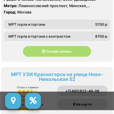
Hitachi Hi Vision Preirus, GE Voluson E8
Метро:
Ломоносовский проспект, Минская,
Славянский бульвар
Город:
Москва
МРТ горла и гортани
5700 p.
МРТ горла и гортани с контрастом
8700 p.
Онлайн запись
МРТ УЗИ Красногорск на улице Ново-
Никольская 52
Отзыв о сервисе
+7(495)822-49-09
Отзыв о врачах
На карте
Отзыв об оборудовании