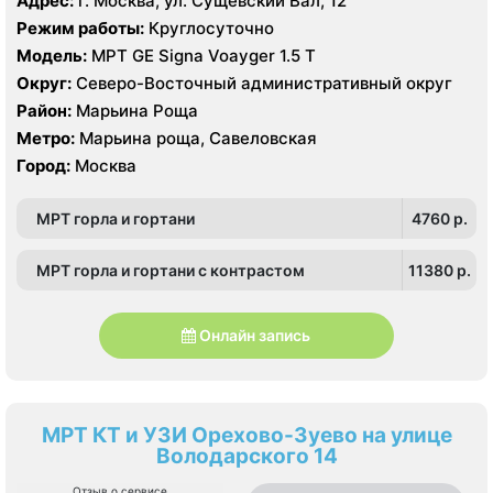
Адрес:
г. Москва, ул. Сущёвский Вал, 12
Режим работы:
Круглосуточно
Модель:
МРТ GE Signa Voayger 1.5 Т
Округ:
Северо-Восточный административный округ
Район:
Марьина Роща
Метро:
Марьина роща, Савеловская
Город:
Москва
МРТ горла и гортани
4760 p.
МРТ горла и гортани с контрастом
11380 p.
Онлайн запись
МРТ КТ и УЗИ Орехово-Зуево на улице
Володарского 14
Отзыв о сервисе