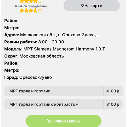
На карте
Отзыв об оборудовании
Район:
Метро:
Адрес:
Московская обл., г. Орехово-Зуево,
Набережная ул., 10А
Режим работы:
8.00 - 20.00
Модель:
МРТ Siemens Magnetom Harmony 1.0 Т
Округ:
Московская область
Район:
Метро:
Город:
Орехово-Зуево
МРТ горла и гортани
4100 p.
МРТ горла и гортани с контрастом
8100 p.
Онлайн запись