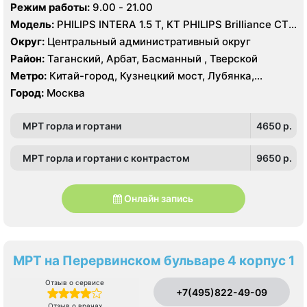
Режим работы:
9.00 - 21.00
Модель:
PHILIPS INTERA 1.5 T, КТ PHILIPS Brilliance CT
16 срезов
Округ:
Центральный административный округ
Район:
Таганский, Арбат, Басманный , Тверской
Метро:
Китай-город, Кузнецкий мост, Лубянка,
Охотный ряд, Площадь Революции, Сретенский
Город:
Москва
бульвар, Театральная
МРТ горла и гортани
4650 p.
МРТ горла и гортани с контрастом
9650 p.
Онлайн запись
МРТ на Перервинском бульваре 4 корпус 1
Отзыв о сервисе
+7(495)822-49-09
Отзыв о врачах