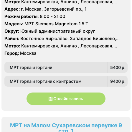
Метро:
Кантемировская, Аннино , Лесопарковая,
Южное Орехово-Борисово, Царицыно, Северное
Пражская, Улица Академика Янгеля, Улица
Адрес:
г. Москва, Загорьевский пр., 1
Чертаново, Центральное Чертаново, Южное Чертаново
Старокачаловская, Царицыно, Южная
Режим работы:
8.00 - 21.00
, Южное Чертаново , Северное Бутово
Модель:
МРТ Siemens Magnetom 1.5 Т
Округ:
Южный административный округ
Район:
Восточное Бирюлёво, Западное Бирюлёво,
Москворечье-Сабурово, Северное Орехово-Борисово,
Метро:
Кантемировская, Аннино , Лесопарковая,
Южное Орехово-Борисово, Царицыно, Северное
Пражская, Улица Академика Янгеля, Улица
Город:
Москва
Чертаново, Центральное Чертаново, Южное Чертаново
Старокачаловская, Царицыно, Южная
, Южное Чертаново , Северное Бутово
МРТ горла и гортани
5400 p.
МРТ горла и гортани с контрастом
9400 p.
Онлайн запись
МРТ на Малом Сухаревском переулке 9
стр. 1