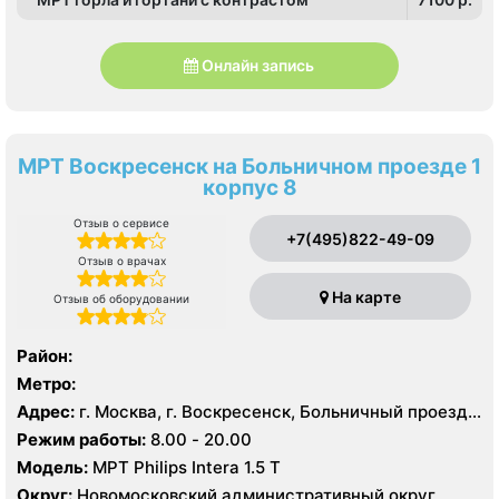
Онлайн запись
МРТ Воскресенск на Больничном проезде 1
корпус 8
Отзыв о сервисе
+7(495)822-49-09
Отзыв о врачах
На карте
Отзыв об оборудовании
Район:
Метро:
Адрес:
г. Москва, г. Воскресенск, Больничный проезд,
д. 1, корп. 8
Режим работы:
8.00 - 20.00
Модель:
МРТ Philips Intera 1.5 T
Округ:
Новомосковский административный округ