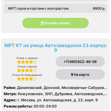
МРТ горла и гортани с контрастом
9900 p.
Онлайн запись
МРТ КТ на улице Автозаводская 23 корпус
9
Отзыв о сервисе
+7(495)822-49-09
Отзыв о врачах
На карте
Отзыв об оборудовании
Район:
Даниловский, Донской, Москворечье-Сабурово,
Нагатино-Садовники, Нагатинский Затон, Нагорный
Метро:
Кожуховская, ЗИЛ, Дубровка, Автозаводская,
Нагатинская, Технопарк, Тульская, Угрешская
Адрес:
г. Москва, ул. Автозаводская, д. 23, корп. 9
Режим работы:
00:00-24:00