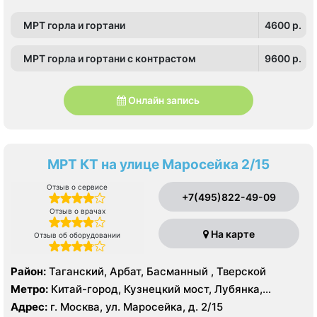
МРТ горла и гортани
4600 p.
МРТ горла и гортани с контрастом
9600 p.
Онлайн запись
МРТ КТ на улице Маросейка 2/15
Отзыв о сервисе
+7(495)822-49-09
Отзыв о врачах
На карте
Отзыв об оборудовании
Район:
Таганский, Арбат, Басманный , Тверской
Метро:
Китай-город, Кузнецкий мост, Лубянка,
Охотный ряд, Площадь Революции, Сретенский
Адрес:
г. Москва, ул. Маросейка, д. 2/15
бульвар, Театральная