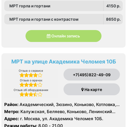
МРТ горла и гортани
4150 p.
МРТ горла и гортани с контрастом
8650 p.
Онлайн запись
МРТ на улице Академика Челомея 10Б
Отзыв о сервисе
+7(495)822-49-09
Отзыв о врачах
На карте
Отзыв об оборудовании
Район:
Академический, Зюзино, Коньково, Котловка,
Ломоносовский, Обручевский, Черёмушки, Проспект
Метро:
Калужская, Беляево, Коньково, Ленинский
Вернадского, Тропарёво-Никулино
проспект, Новые Черемушки, Проспект Вернадского,
Адрес:
г. Москва, ул. Академика Челомея 10Б.
Профсоюзная, Севастопольская, Тропарево,
Режим работы:
8.00 - 21.00