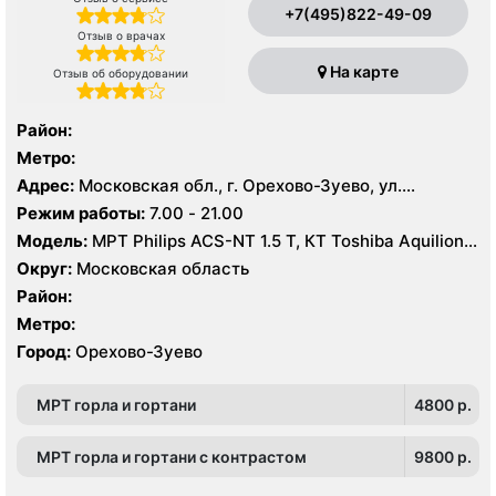
+7(495)822-49-09
Отзыв о врачах
На карте
Отзыв об оборудовании
Район:
Метро:
Адрес:
Московская обл., г. Орехово-Зуево, ул.
Володарского, 14
Режим работы:
7.00 - 21.00
Модель:
МРТ Philips ACS-NT 1.5 Т, КТ Toshiba Aquilion
64 среза, УЗИ
Округ:
Московская область
Район:
Метро:
Город:
Орехово-Зуево
МРТ горла и гортани
4800 p.
МРТ горла и гортани с контрастом
9800 p.