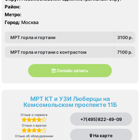
Район:
Метро:
Город:
Москва
МРТ горла и гортани
3100 p.
МРТ горла и гортани с контрастом
7100 p.
Онлайн запись
МРТ КТ и УЗИ Люберцы на
Комсомольском проспекте 11Б
Отзыв о сервисе
+7(495)822-49-09
Отзыв о врачах
На карте
Отзыв об оборудовании