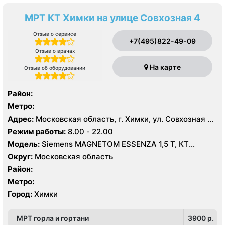
МРТ КТ Химки на улице Совхозная 4
Отзыв о сервисе
+7(495)822-49-09
Отзыв о врачах
На карте
Отзыв об оборудовании
Район:
Метро:
Адрес:
Московская область, г. Химки, ул. Совхозная 4,
стр 1
Режим работы:
8.00 - 22.00
Модель:
Siemens MAGNETOM ESSENZA 1,5 Т, КТ
Siemens Healthineers 64 среза, УЗИ
Округ:
Московская область
Район:
Метро:
Город:
Химки
МРТ горла и гортани
3900 p.