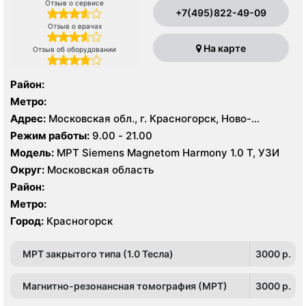
Отзыв о сервисе
+7(495)822-49-09
Отзыв о врачах
На карте
Отзыв об оборудовании
Район:
Метро:
Адрес:
Московская обл., г. Красногорск, Ново-
Никольская ул., 52
Режим работы:
9.00 - 21.00
Модель:
МРТ Siemens Magnetom Harmony 1.0 Т, УЗИ
Округ:
Московская область
Район:
Метро:
Город:
Красногорск
МРТ закрытого типа (1.0 Тесла)
3000 p.
Магнитно-резонансная томография (МРТ)
3000 p.