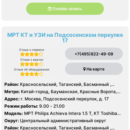
Онлайн запись
МРТ КТ и УЗИ на Подсосенском переулке
17
Отзыв о сервисе
+7(495)822-49-09
Отзыв о врачах
На карте
Отзыв об оборудовании
Район:
Красносельский, Таганский, Басманный ,
Тверской
Метро:
Китай-город, Бауманская, Красные Ворота,
Кузнецкий мост, Курская, Лубянка, Площадь Ильича,
Адрес:
г. Москва, Подсосенский переулок, д. 17
Сретенский бульвар, Таганская, Чкаловская
Режим работы:
9.00 - 21.00
Модель:
МРТ Philips Achieva Intera 1.5 T, КТ Toshiba
Aquilion CXL 128 срезов, УЗИ
Округ:
Центральный административный округ
Район:
Красносельский, Таганский, Басманный ,