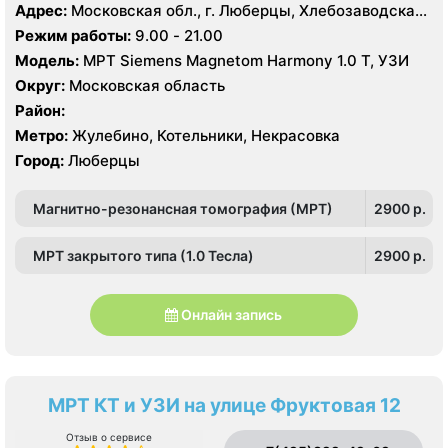
Адрес:
Московская обл., г. Люберцы, Хлебозаводская
ул. 10
Режим работы:
9.00 - 21.00
Модель:
МРТ Siemens Magnetom Harmony 1.0 Т, УЗИ
Округ:
Московская область
Район:
Метро:
Жулебино, Котельники, Некрасовка
Город:
Люберцы
Магнитно-резонансная томография (МРТ)
2900 p.
МРТ закрытого типа (1.0 Тесла)
2900 p.
Онлайн запись
МРТ КТ и УЗИ на улице Фруктовая 12
Отзыв о сервисе