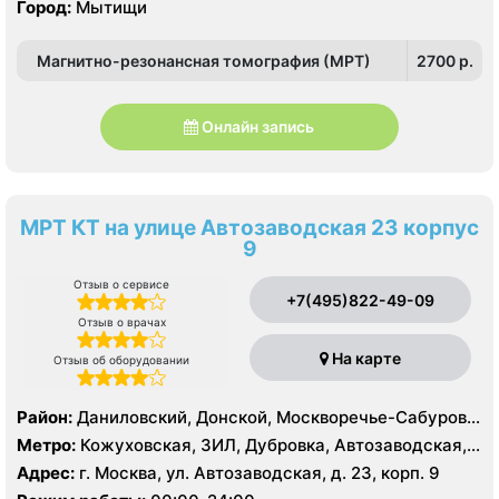
Город:
Мытищи
Магнитно-резонансная томография (МРТ)
2700 p.
Онлайн запись
МРТ КТ на улице Автозаводская 23 корпус
9
Отзыв о сервисе
+7(495)822-49-09
Отзыв о врачах
На карте
Отзыв об оборудовании
Район:
Даниловский, Донской, Москворечье-Сабурово,
Нагатино-Садовники, Нагатинский Затон, Нагорный
Метро:
Кожуховская, ЗИЛ, Дубровка, Автозаводская,
Нагатинская, Технопарк, Тульская, Угрешская
Адрес:
г. Москва, ул. Автозаводская, д. 23, корп. 9