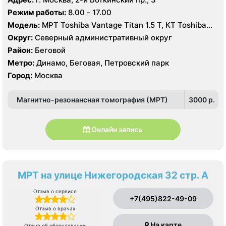
Режим работы:
8.00 - 17.00
Модель:
МРТ Toshiba Vantage Titan 1.5 T, КТ Toshiba
Aquilion Prime 160 срезов, УЗИ GE Vivid T8
Округ:
Северный административный округ
Район:
Беговой
Метро:
Динамо, Беговая, Петровский парк
Город:
Москва
Магнитно-резонансная томография (МРТ)
3000 p.
Онлайн запись
МРТ на улице Нижегородская 32 стр. А
Отзыв о сервисе
+7(495)822-49-09
Отзыв о врачах
На карте
Отзыв об оборудовании