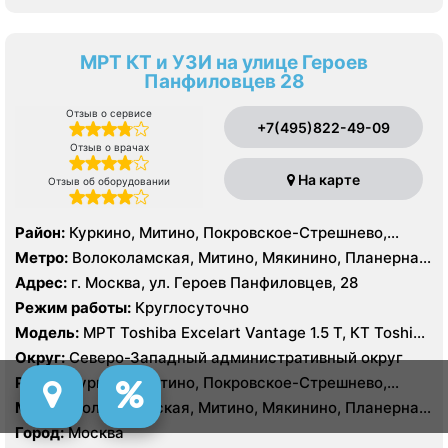
МРТ КТ и УЗИ на улице Героев
Панфиловцев 28
Отзыв о сервисе
+7(495)822-49-09
Отзыв о врачах
На карте
Отзыв об оборудовании
Район:
Куркино, Митино, Покровское-Стрешнево,
Северное Тушино, Строгино, Южное Тушино
Метро:
Волоколамская, Митино, Мякинино, Планерная,
Пятницкое шоссе, Спартак, Строгино, Сходненская,
Адрес:
г. Москва, ул. Героев Панфиловцев, 28
Тушинская, Щукинская
Режим работы:
Круглосуточно
Модель:
МРТ Toshiba Excelart Vantage 1.5 Т, КТ Toshiba
AQUILION RXL 16 срезов
Округ:
Северо-Западный административный округ
Район:
Куркино, Митино, Покровское-Стрешнево,
Северное Тушино, Строгино, Южное Тушино
Метро:
Волоколамская, Митино, Мякинино, Планерная,
Пятницкое шоссе, Спартак, Строгино, Сходненская,
Город:
Москва
Тушинская, Щукинская