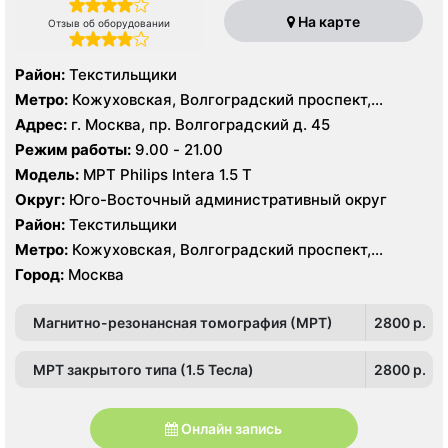
На карте
Отзыв об оборудовании
Район:
Текстильщики
Метро:
Кожуховская, Волгоградский проспект,
Текстильщики
Адрес:
г. Москва, пр. Волгоградский д. 45
Режим работы:
9.00 - 21.00
Модель:
МРТ Philips Intera 1.5 T
Округ:
Юго-Восточный административный округ
Район:
Текстильщики
Метро:
Кожуховская, Волгоградский проспект,
Текстильщики
Город:
Москва
Магнитно-резонансная томография (МРТ)
2800 p.
МРТ закрытого типа (1.5 Тесла)
2800 p.
Онлайн запись