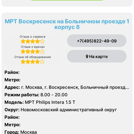
МРТ Воскресенск на Больничном проезде 1
корпус 8
Отзыв о сервисе
+7(495)822-49-09
Отзыв о врачах
На карте
Отзыв об оборудовании
Район:
Метро:
Адрес:
г. Москва, г. Воскресенск, Больничный проезд,
д. 1, корп. 8
Режим работы:
8.00 - 20.00
Модель:
МРТ Philips Intera 1.5 T
Округ:
Новомосковский административный округ
Район:
Метро:
Город:
Москва