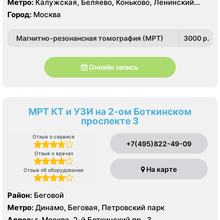
Метро:
Калужская, Беляево, Коньково, Ленинский
Вернадского, Тропарёво-Никулино
проспект, Новые Черемушки, Проспект Вернадского,
Город:
Москва
Профсоюзная, Севастопольская, Тропарево,
Университет, Юго-Западная
Магнитно-резонансная томография (МРТ)
3000 p.
Онлайн запись
МРТ КТ и УЗИ на 2-ом Боткинском
проспекте 3
Отзыв о сервисе
+7(495)822-49-09
Отзыв о врачах
На карте
Отзыв об оборудовании
Район:
Беговой
Метро:
Динамо, Беговая, Петровский парк
Адрес:
г. Москва, 2-й Боткинский пр., 3