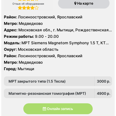
На карте
Отзыв об оборудовании
Район:
Лосиноостровский, Ярославский
Метро:
Медведково
Адрес:
Московская обл., г. Мытищи, Рождественская
ул., 7
Режим работы:
9.00 - 20.00
Модель:
МРТ Siemens Magnetom Symphony 1.5 Т, КТ
Siemens SOMATOM Emotion 16 срезов, УЗИ Philips
Округ:
Московская область
Ultrasound HD9
Район:
Лосиноостровский, Ярославский
Метро:
Медведково
Город:
Мытищи
МРТ закрытого типа (1.5 Тесла)
3000 p.
Магнитно-резонансная томография (МРТ)
4900 p.
Онлайн запись