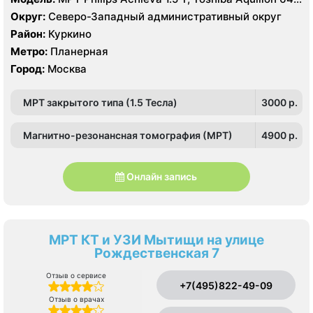
срезов
Округ:
Северо-Западный административный округ
Район:
Куркино
Метро:
Планерная
Город:
Москва
МРТ закрытого типа (1.5 Тесла)
3000 p.
Магнитно-резонансная томография (МРТ)
4900 p.
Онлайн запись
МРТ КТ и УЗИ Мытищи на улице
Рождественская 7
Отзыв о сервисе
+7(495)822-49-09
Отзыв о врачах