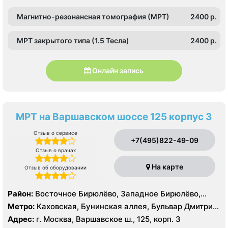
Магнитно-резонансная томография (МРТ)
2400 p.
МРТ закрытого типа (1.5 Тесла)
2400 p.
Онлайн запись
МРТ на Варшавском шоссе 125 корпус 3
Отзыв о сервисе
+7(495)822-49-09
Отзыв о врачах
На карте
Отзыв об оборудовании
Район:
Восточное Бирюлёво, Западное Бирюлёво,
Москворечье-Сабурово, Северное Чертаново,
Метро:
Каховская, Бунинская аллея, Бульвар Дмитрия
Центральное Чертаново, Южное Чертаново , Южное
Донского, Бульвар Адмирала Ушакова, Аннино ,
Адрес:
г. Москва, Варшавское ш., 125, корп. 3
Чертаново , Зюзино, Северное Бутово, Южное Бутово
Пражская, Севастопольская, Улица Академика