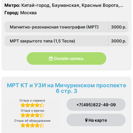
Тверской
Метро:
Китай-город, Бауманская, Красные Ворота,
Кузнецкий мост, Курская, Лубянка, Площадь Ильича,
Город:
Москва
Сретенский бульвар, Таганская, Чкаловская
Магнитно-резонансная томография (МРТ)
3000 p.
МРТ закрытого типа (1,5 Тесла)
3000 p.
Онлайн запись
МРТ КТ и УЗИ на Мичуринском проспекте
6 стр. 3
Отзыв о сервисе
+7(495)822-49-09
Отзыв о врачах
На карте
Отзыв об оборудовании