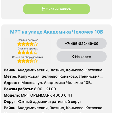
Онлайн запись
МРТ на улице Академика Челомея 10Б
Отзыв о сервисе
+7(495)822-49-09
Отзыв о врачах
На карте
Отзыв об оборудовании
Район:
Академический, Зюзино, Коньково, Котловка,
Ломоносовский, Обручевский, Черёмушки, Проспект
Метро:
Калужская, Беляево, Коньково, Ленинский
Вернадского, Тропарёво-Никулино
проспект, Новые Черемушки, Проспект Вернадского,
Адрес:
г. Москва, ул. Академика Челомея 10Б.
Профсоюзная, Севастопольская, Тропарево,
Режим работы:
8.00 - 21.00
Университет, Юго-Западная
Модель:
МРТ OPENMARK 4000 0,4Т
Округ:
Южный административный округ
Район:
Академический, Зюзино, Коньково, Котловка,
Ломоносовский, Обручевский, Черёмушки, Проспект