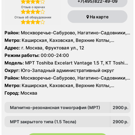
+7(495)822-49-09
Отзыв о врачах
На карте
Отзыв об оборудовании
Район:
Москворечье-Сабурово, Нагатино-Садовники,
Нагатинский Затон, Нагорный , Царицыно, Северное
Метро:
Каширская, Каховская, Верхние Котлы,
Чертаново, Центральное Чертаново, Южное Чертаново
Варшавская, Академическая, Крымская, Нагатинская,
Адрес:
г. Москва, Фруктовая ул., 12
, Зюзино, Черёмушки
Нагорная, Нахимовский проспект, Профсоюзная,
Режим работы:
00:00-24:00
Севастопольская, Чертановская
Модель:
МРТ Toshiba Excelart Vantage 1.5 Т, КТ Toshiba
Aquilion 32 среза, УЗИ Toshiba Aplio 500, Medison
Округ:
Юго-Западный административный округ
Sonoace X8
Район:
Москворечье-Сабурово, Нагатино-Садовники,
Нагатинский Затон, Нагорный , Царицыно, Северное
Метро:
Каширская, Каховская, Верхние Котлы,
Чертаново, Центральное Чертаново, Южное Чертаново
Варшавская, Академическая, Крымская, Нагатинская,
Город:
Москва
, Зюзино, Черёмушки
Нагорная, Нахимовский проспект, Профсоюзная,
Севастопольская, Чертановская
Магнитно-резонансная томография (МРТ)
2900 p.
МРТ закрытого типа (1.5 Тесла)
2900 p.