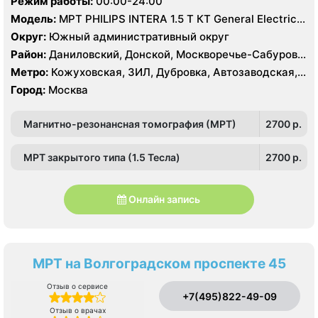
Режим работы:
00:00-24:00
Модель:
МРТ PHILIPS INTERA 1.5 T КТ General Electric
LIGHT SPEED 64 среза
Округ:
Южный административный округ
Район:
Даниловский, Донской, Москворечье-Сабурово,
Нагатино-Садовники, Нагатинский Затон, Нагорный
Метро:
Кожуховская, ЗИЛ, Дубровка, Автозаводская,
Нагатинская, Технопарк, Тульская, Угрешская
Город:
Москва
Магнитно-резонансная томография (МРТ)
2700 p.
МРТ закрытого типа (1.5 Тесла)
2700 p.
Онлайн запись
МРТ на Волгоградском проспекте 45
Отзыв о сервисе
+7(495)822-49-09
Отзыв о врачах