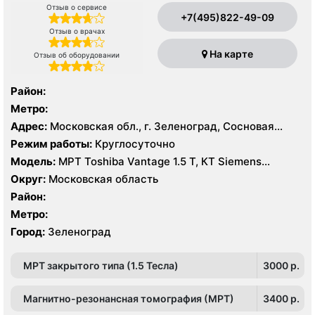
Отзыв о сервисе
+7(495)822-49-09
Отзыв о врачах
На карте
Отзыв об оборудовании
Район:
Метро:
Адрес:
Московская обл., г. Зеленоград, Сосновая
аллея, 2А
Режим работы:
Круглосуточно
Модель:
МРТ Toshiba Vantage 1.5 Т, КТ Siemens
SOMATOM EMOTION 16 срезов, УЗИ
Округ:
Московская область
Район:
Метро:
Город:
Зеленоград
МРТ закрытого типа (1.5 Тесла)
3000 p.
Магнитно-резонансная томография (МРТ)
3400 p.