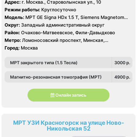
Славянский бульвар
Адрес:
г. Москва., Староволынская ул., 10
Режим работы:
Круглосуточно
Модель:
МРТ GE Signa HDx 1.5 T, Siemens Magnetom
Harmony 1.0 Т, КТ GE Healthcare Optima CT660 64
Округ:
Западный административный округ
среза, GE Healthcare BrightSpeed 16 срезов, УЗИ
Район:
Очаково-Матвеевское, Фили-Давыдково
Hitachi Hi Vision Preirus, GE Voluson E8
Метро:
Ломоносовский проспект, Минская,
Славянский бульвар
Город:
Москва
МРТ закрытого типа (1.5 Тесла)
3000 p.
Магнитно-резонансная томография (МРТ)
4900 p.
Онлайн запись
МРТ УЗИ Красногорск на улице Ново-
Никольская 52