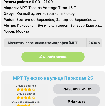
Режим работы:
9.00 - 21.00
Янгеля, Улица Горчакова, Улица Скобелевская, Улица
Модель:
МРТ Toshiba Vantage Titan 1.5 Т
Старокачаловская, Чертановская, Южная
Округ:
Южный административный округ
Район:
Восточное Бирюлёво, Западное Бирюлёво,
Москворечье-Сабурово, Северное Чертаново,
Метро:
Каховская, Бунинская аллея, Бульвар Дмитрия
Центральное Чертаново, Южное Чертаново , Южное
Донского, Бульвар Адмирала Ушакова, Аннино ,
Город:
Москва
Чертаново , Зюзино, Северное Бутово, Южное Бутово
Пражская, Севастопольская, Улица Академика
Янгеля, Улица Горчакова, Улица Скобелевская, Улица
Магнитно-резонансная томография (МРТ)
2400 p.
Старокачаловская, Чертановская, Южная
Онлайн запись
МРТ Тучково на улице Парковая 25
Отзыв о сервисе
+7(495)822-49-09
Отзыв о врачах
На карте
Отзыв об оборудовании