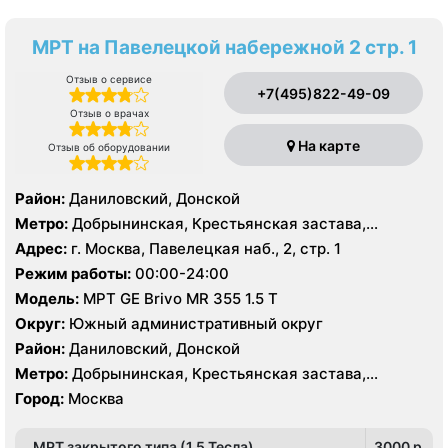
МРТ на Павелецкой набережной 2 стр. 1
Отзыв о сервисе
+7(495)822-49-09
Отзыв о врачах
На карте
Отзыв об оборудовании
Район:
Даниловский, Донской
Метро:
Добрынинская, Крестьянская застава,
Октябрьская, Павелецкая, Пролетарская,
Адрес:
г. Москва, Павелецкая наб., 2, стр. 1
Серпуховская, Третьяковская, Тульская
Режим работы:
00:00-24:00
Модель:
МРТ GE Brivo MR 355 1.5 Т
Округ:
Южный административный округ
Район:
Даниловский, Донской
Метро:
Добрынинская, Крестьянская застава,
Октябрьская, Павелецкая, Пролетарская,
Город:
Москва
Серпуховская, Третьяковская, Тульская
МРТ закрытого типа (1.5 Тесла)
3000 p.