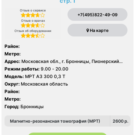
стр. 1
Отзыв о сервисе
+7(495)822-49-09
Отзыв о врачах
На карте
Отзыв об оборудовании
Район:
Метро:
Адрес:
Московская обл., г. Бронницы, Пионерский
пер., 49, стр. 1
Режим работы:
9.00 - 20.00
Модель:
МРТ АЗ 300 0,3 Т
Округ:
Московская область
Район:
Метро:
Город:
Бронницы
Магнитно-резонансная томография (МРТ)
2600 p.