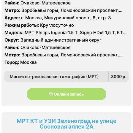
Район:
Очаково-Матвеевское
Метро:
Воробьевы горы, Ломоносовский проспект,
Раменки
Адрес:
г. Москва, Мичуринский просп., 6, стр. 3
Режим работы:
Круглосуточно
Модель:
МРТ Philips Ingenia 1.5 T, Signa HDxt 1,5 Т, КТ
GE Light Speed 64 среза, GE Healthcare Optima CT660
Округ:
Западный административный округ
128 срезов УЗИ HITACHI Preirus
Район:
Очаково-Матвеевское
Метро:
Воробьевы горы, Ломоносовский проспект,
Раменки
Город:
Москва
Магнитно-резонансная томография (МРТ)
3000 p.
Онлайн запись
МРТ КТ и УЗИ Зеленоград на улице
Сосновая аллея 2А