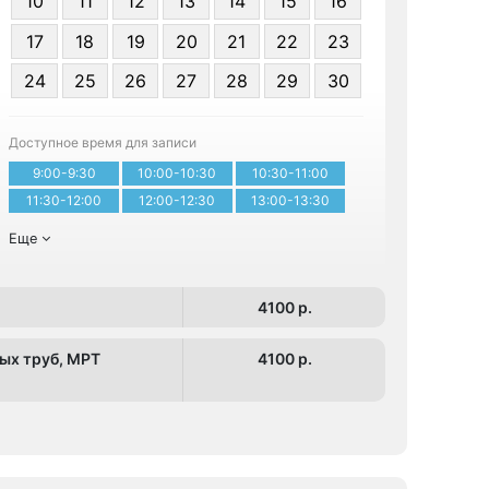
10
11
12
13
14
15
16
17
18
19
20
21
22
23
24
25
26
27
28
29
30
Записа
Доступное время для записи
9:00-9:30
10:00-10:30
10:30-11:00
11:30-12:00
12:00-12:30
13:00-13:30
Еще
4100 p.
ых труб, МРТ
4100 p.