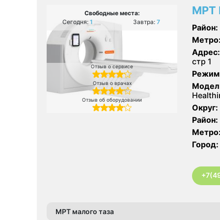
МРТ 
Свободные места:
Сегодня:
1
Завтра:
7
Район:
Метро
Адрес:
стр 1
Отзыв о сервисе
Режим
Отзыв о врачах
Модел
Healthi
Отзыв об оборудовании
Округ:
Район:
Метро
Город:
+7(4
МРТ малого таза