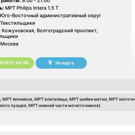
 работы:
9.00 - 21.00
ь:
МРТ Philips Intera 1.5 T
Юго-Восточный административный округ
Текстильщики
:
Кожуховская, Волгоградский проспект,
ильщики
Москва
95)822-49-09
На карте
, МРТ яичников, МРТ влагалища, МРТ шейки матки, МРТ маточн
вого пузыря, МРТ нижней части мочеточников)