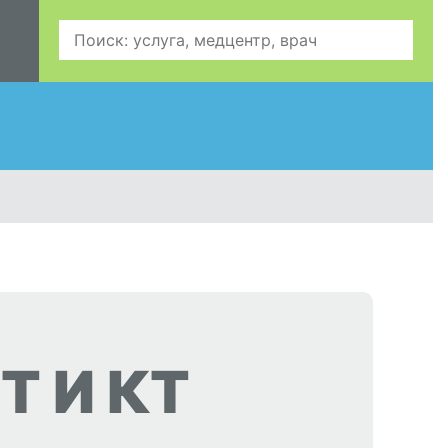
Т И КТ