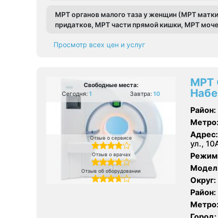
МРТ органов малого таза у женщин (МРТ матки
придатков, МРТ части прямой кишки, МРТ моче
Просмотр всех цен и услуг
МРТ 
Свободные места:
Набе
Сегодня:
1
Завтра:
10
Район:
Метро
Адрес:
Отзыв о сервисе
ул., 10
Режим
Отзыв о врачах
Модел
Отзыв об оборудовании
Округ:
Район:
Метро
Город: