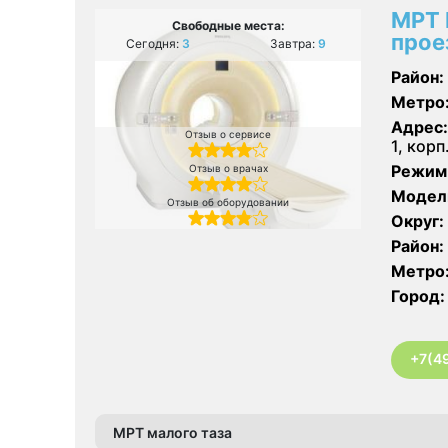
МРТ 
Свободные места:
прое
Сегодня:
3
Завтра:
9
Район:
Метро
Адрес:
Отзыв о сервисе
1, корп
Режим
Отзыв о врачах
Модел
Отзыв об оборудовании
Округ:
Район:
Метро
Город:
+7(4
МРТ малого таза