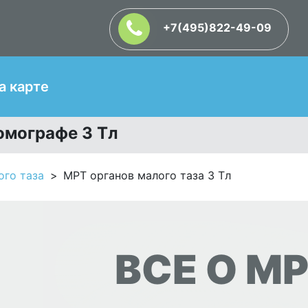
+7(495)822-49-09
Т
а карте
омографе 3 Тл
ого таза
МРТ органов малого таза 3 Тл
ВСЕ О МР