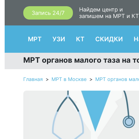
Найдем центр и
Запись 24/7
запишем на МРТ и К
МРТ
УЗИ
КТ
СКИДКИ
Н
МРТ органов малого таза на т
Главная
МРТ в Москве
МРТ органов мал