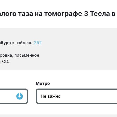
лого таза на томографе 3 Тесла 
бурге:
найдено
252
ровка, письменное
и CD.
Метро