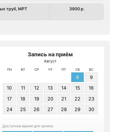
ых труб, МРТ
3900 p.
Запись на приём
Август
МРТ Орех
ПН
ВТ
СР
ЧТ
ПТ
СБ
ВС
8
9
10
11
12
13
14
15
16
17
18
19
20
21
22
23
24
25
26
27
28
29
30
Записа
Доступное время для записи