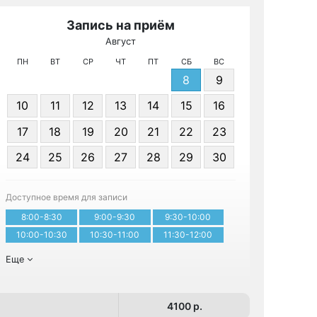
Запись на приём
Август
МРТ Воскре
ПН
ВТ
СР
ЧТ
ПТ
СБ
ВС
8
9
10
11
12
13
14
15
16
17
18
19
20
21
22
23
24
25
26
27
28
29
30
Записа
Доступное время для записи
8:00-8:30
9:00-9:30
9:30-10:00
10:00-10:30
10:30-11:00
11:30-12:00
Еще
4100 p.