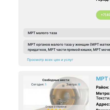
+7(4
МРТ малого таза
МРТ органов малого таза у женщин (МРТ матки
придатков, МРТ части прямой кишки, МРТ моче
Просмотр всех цен и услуг
МРТ 
Свободные места:
Сегодня:
1
Завтра:
6
Район:
Метро
Текст
Адрес:
Отзыв о сервисе