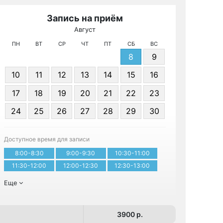
Запись на приём
Август
МРТ 
ПН
ВТ
СР
ЧТ
ПТ
СБ
ВС
8
9
10
11
12
13
14
15
16
17
18
19
20
21
22
23
24
25
26
27
28
29
30
Записа
Доступное время для записи
8:00-8:30
9:00-9:30
10:30-11:00
11:30-12:00
12:00-12:30
12:30-13:00
Еще
3900 p.