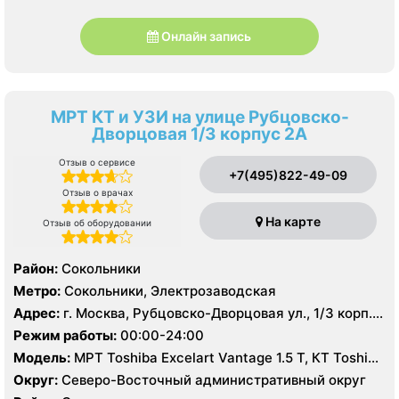
Онлайн запись
МРТ КТ и УЗИ на улице Рубцовско-
Дворцовая 1/3 корпус 2А
Отзыв о сервисе
+7(495)822-49-09
Отзыв о врачах
На карте
Отзыв об оборудовании
Район:
Сокольники
Метро:
Сокольники, Электрозаводская
Адрес:
г. Москва, Рубцовско-Дворцовая ул., 1/3 корп.
2А
Режим работы:
00:00-24:00
Модель:
МРТ Toshiba Excelart Vantage 1.5 Т, КТ Toshiba
Aquilion 64 среза, УЗИ
Округ:
Северо-Восточный административный округ