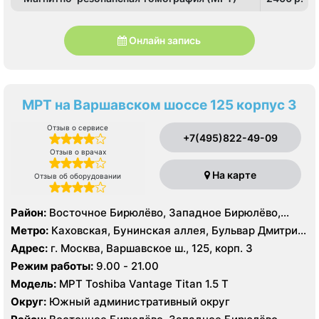
Онлайн запись
МРТ на Варшавском шоссе 125 корпус 3
Отзыв о сервисе
+7(495)822-49-09
Отзыв о врачах
На карте
Отзыв об оборудовании
Район:
Восточное Бирюлёво, Западное Бирюлёво,
Москворечье-Сабурово, Северное Чертаново,
Метро:
Каховская, Бунинская аллея, Бульвар Дмитрия
Центральное Чертаново, Южное Чертаново , Южное
Донского, Бульвар Адмирала Ушакова, Аннино ,
Адрес:
г. Москва, Варшавское ш., 125, корп. 3
Чертаново , Зюзино, Северное Бутово, Южное Бутово
Пражская, Севастопольская, Улица Академика
Режим работы:
9.00 - 21.00
Янгеля, Улица Горчакова, Улица Скобелевская, Улица
Модель:
МРТ Toshiba Vantage Titan 1.5 Т
Старокачаловская, Чертановская, Южная
Округ:
Южный административный округ