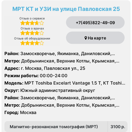
МРТ КТ и УЗИ на улице Павловская 25
Отзыв о сервисе
+7(495)822-49-09
Отзыв о врачах
На карте
Отзыв об оборудовании
Район:
Замоскворечье, Якиманка, Даниловский,
Донской
Метро:
Добрынинская, Верхние Котлы, Крымская,
Ленинский проспект, Новокузнецкая, Октябрьская,
Адрес:
г. Москва, Павловская ул., 25
Павелецкая, Полянка, Серпуховская, Третьяковская,
Режим работы:
00:00-24:00
Тульская, Шаболовская
Модель:
МРТ Toshiba Excelart Vantage 1.5 Т, КТ Toshiba
Aquilion PRIME 160 срезов, УЗИ
Округ:
Южный административный округ
Район:
Замоскворечье, Якиманка, Даниловский,
Донской
Метро:
Добрынинская, Верхние Котлы, Крымская,
Ленинский проспект, Новокузнецкая, Октябрьская,
Город:
Москва
Павелецкая, Полянка, Серпуховская, Третьяковская,
Тульская, Шаболовская
Магнитно-резонансная томография (МРТ)
3100 p.