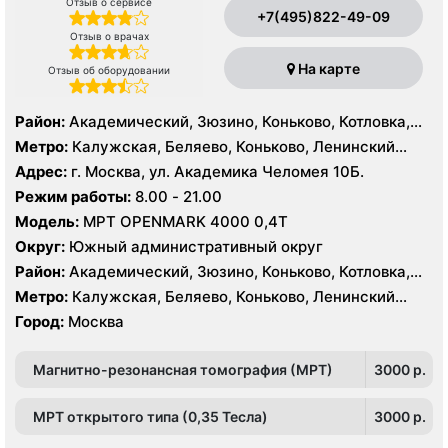
Отзыв о сервисе
+7(495)822-49-09
Отзыв о врачах
На карте
Отзыв об оборудовании
Район:
Академический, Зюзино, Коньково, Котловка,
Ломоносовский, Обручевский, Черёмушки, Проспект
Метро:
Калужская, Беляево, Коньково, Ленинский
Вернадского, Тропарёво-Никулино
проспект, Новые Черемушки, Проспект Вернадского,
Адрес:
г. Москва, ул. Академика Челомея 10Б.
Профсоюзная, Севастопольская, Тропарево,
Режим работы:
8.00 - 21.00
Университет, Юго-Западная
Модель:
МРТ OPENMARK 4000 0,4Т
Округ:
Южный административный округ
Район:
Академический, Зюзино, Коньково, Котловка,
Ломоносовский, Обручевский, Черёмушки, Проспект
Метро:
Калужская, Беляево, Коньково, Ленинский
Вернадского, Тропарёво-Никулино
проспект, Новые Черемушки, Проспект Вернадского,
Город:
Москва
Профсоюзная, Севастопольская, Тропарево,
Университет, Юго-Западная
Магнитно-резонансная томография (МРТ)
3000 p.
МРТ открытого типа (0,35 Тесла)
3000 p.