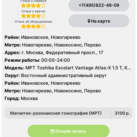
Отзыв о сервисе
+7(495)822-49-09
Отзыв о врачах
На карте
Отзыв об оборудовании
Район:
Ивановское, Новогиреево
Метро:
Новогиреево, Новокосино, Перово
Адрес:
г. Москва, Федеративный просп., 17
Режим работы:
00:00-24:00
Модель:
МРТ Toshiba Excelart Vantage Atlas-X 1.5 T, КТ
Toshiba Aquilion 64 среза, УЗИ
Округ:
Восточный административный округ
Район:
Ивановское, Новогиреево
Метро:
Новогиреево, Новокосино, Перово
Город:
Москва
Магнитно-резонансная томография (МРТ)
3100 p.
Онлайн запись