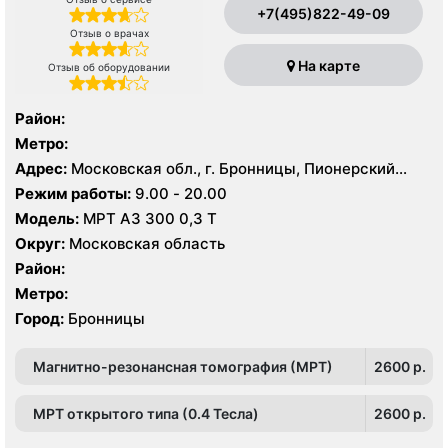
+7(495)822-49-09
Отзыв о врачах
На карте
Отзыв об оборудовании
Район:
Метро:
Адрес:
Московская обл., г. Бронницы, Пионерский
пер., 49, стр. 1
Режим работы:
9.00 - 20.00
Модель:
МРТ АЗ 300 0,3 Т
Округ:
Московская область
Район:
Метро:
Город:
Бронницы
Магнитно-резонансная томография (МРТ)
2600 p.
МРТ открытого типа (0.4 Тесла)
2600 p.