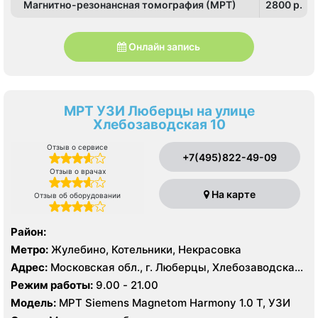
Магнитно-резонансная томография (МРТ)
2800 p.
Онлайн запись
МРТ УЗИ Люберцы на улице
Хлебозаводская 10
Отзыв о сервисе
+7(495)822-49-09
Отзыв о врачах
На карте
Отзыв об оборудовании
Район:
Метро:
Жулебино, Котельники, Некрасовка
Адрес:
Московская обл., г. Люберцы, Хлебозаводская
ул. 10
Режим работы:
9.00 - 21.00
Модель:
МРТ Siemens Magnetom Harmony 1.0 Т, УЗИ