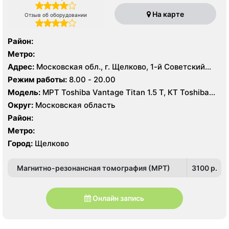
На карте
Отзыв об оборудовании
Район:
Метро:
Адрес:
Московская обл., г. Щелково, 1-й Советский
пер., 27
Режим работы:
8.00 - 20.00
Модель:
МРТ Toshiba Vantage Titan 1.5 Т, КТ Toshiba
Aquilion Prime CXL 64 среза, УЗИ Toshiba Aplio 500
Округ:
Московская область
Район:
Метро:
Город:
Щелково
Магнитно-резонансная томография (МРТ)
3100 p.
Онлайн запись