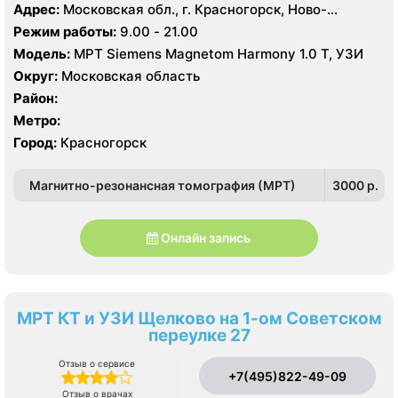
Адрес:
Московская обл., г. Красногорск, Ново-
Никольская ул., 52
Режим работы:
9.00 - 21.00
Модель:
МРТ Siemens Magnetom Harmony 1.0 Т, УЗИ
Округ:
Московская область
Район:
Метро:
Город:
Красногорск
Магнитно-резонансная томография (МРТ)
3000 p.
Онлайн запись
МРТ КТ и УЗИ Щелково на 1-ом Советском
переулке 27
Отзыв о сервисе
+7(495)822-49-09
Отзыв о врачах