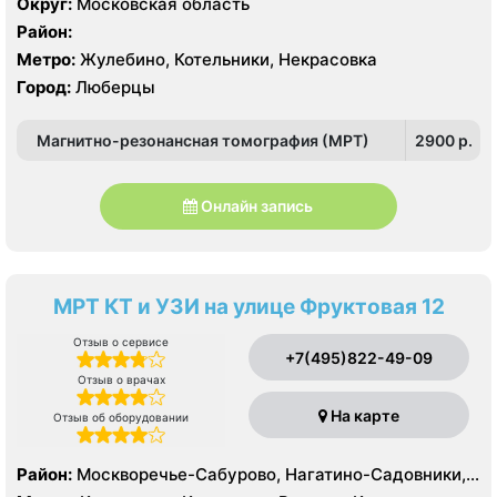
Округ:
Московская область
Район:
Метро:
Жулебино, Котельники, Некрасовка
Город:
Люберцы
Магнитно-резонансная томография (МРТ)
2900 p.
Онлайн запись
МРТ КТ и УЗИ на улице Фруктовая 12
Отзыв о сервисе
+7(495)822-49-09
Отзыв о врачах
На карте
Отзыв об оборудовании
Район:
Москворечье-Сабурово, Нагатино-Садовники,
Нагатинский Затон, Нагорный , Царицыно, Северное