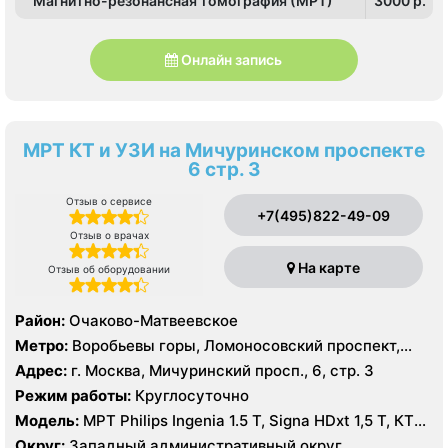
Магнитно-резонансная томография (МРТ)
3000 p.
Онлайн запись
МРТ КТ и УЗИ на Мичуринском проспекте
6 стр. 3
Отзыв о сервисе
+7(495)822-49-09
Отзыв о врачах
На карте
Отзыв об оборудовании
Район:
Очаково-Матвеевское
Метро:
Воробьевы горы, Ломоносовский проспект,
Раменки
Адрес:
г. Москва, Мичуринский просп., 6, стр. 3
Режим работы:
Круглосуточно
Модель:
МРТ Philips Ingenia 1.5 T, Signa HDxt 1,5 Т, КТ
GE Light Speed 64 среза, GE Healthcare Optima CT660
Округ:
Западный административный округ