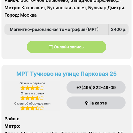
Район:
Восточное Бирюлёво, Западное Бирюлёво,
Москворечье-Сабурово, Северное Чертаново,
Метро:
Каховская, Бунинская аллея, Бульвар Дмитрия
Центральное Чертаново, Южное Чертаново , Южное
Донского, Бульвар Адмирала Ушакова, Аннино ,
Город:
Москва
Чертаново , Зюзино, Северное Бутово, Южное Бутово
Пражская, Севастопольская, Улица Академика
Янгеля, Улица Горчакова, Улица Скобелевская, Улица
Магнитно-резонансная томография (МРТ)
2400 p.
Старокачаловская, Чертановская, Южная
Онлайн запись
МРТ Тучково на улице Парковая 25
Отзыв о сервисе
+7(495)822-49-09
Отзыв о врачах
На карте
Отзыв об оборудовании
Район:
Метро: