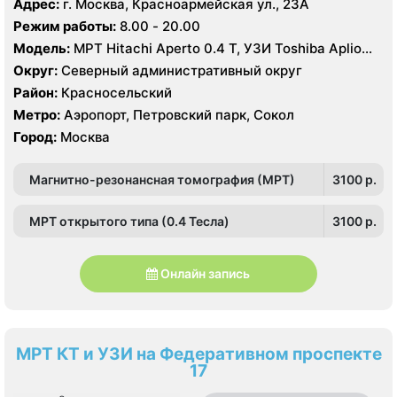
Адрес:
г. Москва, Красноармейская ул., 23А
Режим работы:
8.00 - 20.00
Модель:
МРТ Hitachi Aperto 0.4 Т, УЗИ Toshiba Aplio
TUS-A 500
Округ:
Северный административный округ
Район:
Красносельский
Метро:
Аэропорт, Петровский парк, Сокол
Город:
Москва
Магнитно-резонансная томография (МРТ)
3100 p.
МРТ открытого типа (0.4 Тесла)
3100 p.
Онлайн запись
МРТ КТ и УЗИ на Федеративном проспекте
17