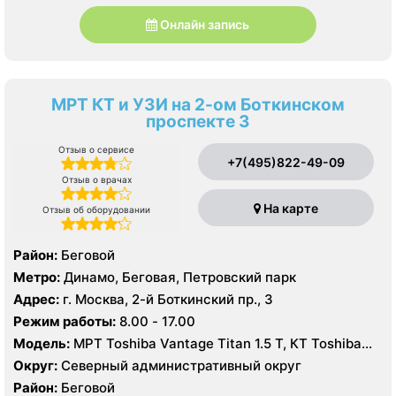
Онлайн запись
МРТ КТ и УЗИ на 2-ом Боткинском
проспекте 3
Отзыв о сервисе
+7(495)822-49-09
Отзыв о врачах
На карте
Отзыв об оборудовании
Район:
Беговой
Метро:
Динамо, Беговая, Петровский парк
Адрес:
г. Москва, 2-й Боткинский пр., 3
Режим работы:
8.00 - 17.00
Модель:
МРТ Toshiba Vantage Titan 1.5 T, КТ Toshiba
Aquilion Prime 160 срезов, УЗИ GE Vivid T8
Округ:
Северный административный округ
Район:
Беговой