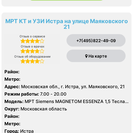
МРТ КТ и УЗИ Истра на улице Маяковского
21
Отзыв о сервисе
+7(495)822-49-09
Отзыв о врачах
На карте
Отзыв об оборудовании
Район:
Метро:
Адрес:
Московская обл., г. Истра, ул. Маяковского, 21
Режим работы:
7.00 - 20.00
Модель:
МРТ Siemens MAGNETOM ESSENZA 1,5 Тесла,
КТ Siemens SOMATOM Scope 16 срезов, УЗИ
Округ:
Московская область
Район:
Метро:
Город:
Истра