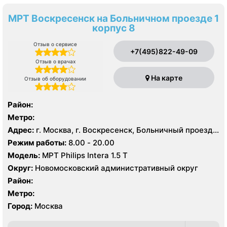
МРТ Воскресенск на Больничном проезде 1
корпус 8
Отзыв о сервисе
+7(495)822-49-09
Отзыв о врачах
На карте
Отзыв об оборудовании
Район:
Метро:
Адрес:
г. Москва, г. Воскресенск, Больничный проезд,
д. 1, корп. 8
Режим работы:
8.00 - 20.00
Модель:
МРТ Philips Intera 1.5 T
Округ:
Новомосковский административный округ
Район:
Метро:
Город:
Москва