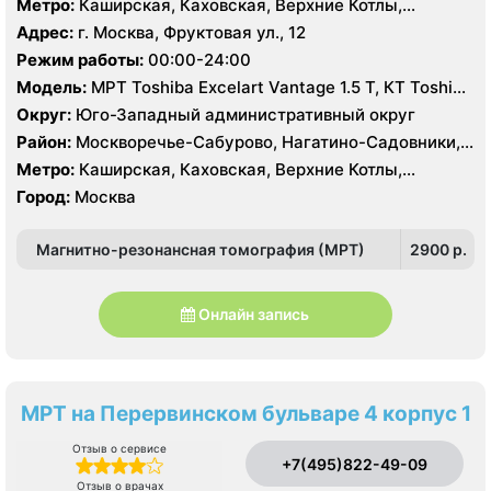
Метро:
Каширская, Каховская, Верхние Котлы,
Чертаново, Центральное Чертаново, Южное Чертаново
Варшавская, Академическая, Крымская, Нагатинская,
Адрес:
г. Москва, Фруктовая ул., 12
, Зюзино, Черёмушки
Нагорная, Нахимовский проспект, Профсоюзная,
Режим работы:
00:00-24:00
Севастопольская, Чертановская
Модель:
МРТ Toshiba Excelart Vantage 1.5 Т, КТ Toshiba
Aquilion 32 среза, УЗИ Toshiba Aplio 500, Medison
Округ:
Юго-Западный административный округ
Sonoace X8
Район:
Москворечье-Сабурово, Нагатино-Садовники,
Нагатинский Затон, Нагорный , Царицыно, Северное
Метро:
Каширская, Каховская, Верхние Котлы,
Чертаново, Центральное Чертаново, Южное Чертаново
Варшавская, Академическая, Крымская, Нагатинская,
Город:
Москва
, Зюзино, Черёмушки
Нагорная, Нахимовский проспект, Профсоюзная,
Севастопольская, Чертановская
Магнитно-резонансная томография (МРТ)
2900 p.
Онлайн запись
МРТ на Перервинском бульваре 4 корпус 1
Отзыв о сервисе
+7(495)822-49-09
Отзыв о врачах