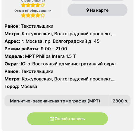
Отзыв о врачах
На карте
Отзыв об оборудовании
Район:
Текстильщики
Метро:
Кожуховская, Волгоградский проспект,
Текстильщики
Адрес:
г. Москва, пр. Волгоградский д. 45
Режим работы:
9.00 - 21.00
Модель:
МРТ Philips Intera 1.5 T
Округ:
Юго-Восточный административный округ
Район:
Текстильщики
Метро:
Кожуховская, Волгоградский проспект,
Текстильщики
Город:
Москва
Магнитно-резонансная томография (МРТ)
2800 p.
Онлайн запись