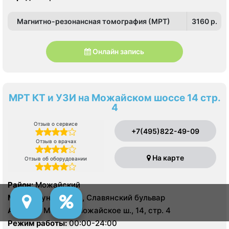
Магнитно-резонансная томография (МРТ)
3160 p.
Онлайн запись
МРТ КТ и УЗИ на Можайском шоссе 14 стр.
4
Отзыв о сервисе
+7(495)822-49-09
Отзыв о врачах
На карте
Отзыв об оборудовании
Район:
Можайский
Метро:
Кунцевская, Славянский бульвар
Адрес:
г. Москва, Можайское ш., 14, стр. 4
Режим работы:
00:00-24:00