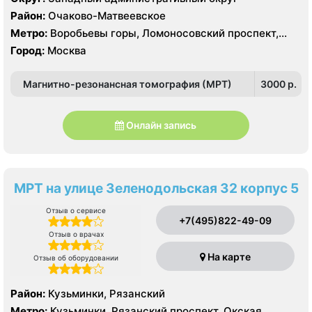
128 срезов УЗИ HITACHI Preirus
Район:
Очаково-Матвеевское
Метро:
Воробьевы горы, Ломоносовский проспект,
Раменки
Город:
Москва
Магнитно-резонансная томография (МРТ)
3000 p.
Онлайн запись
МРТ на улице Зеленодольская 32 корпус 5
Отзыв о сервисе
+7(495)822-49-09
Отзыв о врачах
На карте
Отзыв об оборудовании
Район:
Кузьминки, Рязанский
Метро:
Кузьминки, Рязанский проспект, Окская