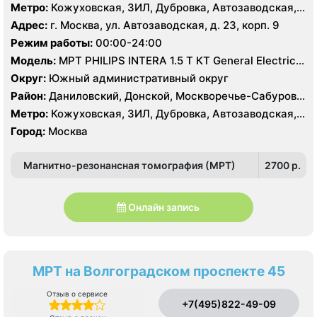
Нагатино-Садовники, Нагатинский Затон, Нагорный
Метро:
Кожуховская, ЗИЛ, Дубровка, Автозаводская,
Нагатинская, Технопарк, Тульская, Угрешская
Адрес:
г. Москва, ул. Автозаводская, д. 23, корп. 9
Режим работы:
00:00-24:00
Модель:
МРТ PHILIPS INTERA 1.5 T КТ General Electric
LIGHT SPEED 64 среза
Округ:
Южный административный округ
Район:
Даниловский, Донской, Москворечье-Сабурово,
Нагатино-Садовники, Нагатинский Затон, Нагорный
Метро:
Кожуховская, ЗИЛ, Дубровка, Автозаводская,
Нагатинская, Технопарк, Тульская, Угрешская
Город:
Москва
Магнитно-резонансная томография (МРТ)
2700 p.
Онлайн запись
МРТ на Волгоградском проспекте 45
Отзыв о сервисе
+7(495)822-49-09