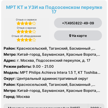
МРТ КТ и УЗИ на Подсосенском переулке
17
Отзыв о сервисе
+7(495)822-49-09
Отзыв о врачах
На карте
Отзыв об оборудовании
Район:
Красносельский, Таганский, Басманный ,
Тверской
Метро:
Китай-город, Бауманская, Красные Ворота,
Кузнецкий мост, Курская, Лубянка, Площадь Ильича,
Адрес:
г. Москва, Подсосенский переулок, д. 17
Сретенский бульвар, Таганская, Чкаловская
Режим работы:
9.00 - 21.00
Модель:
МРТ Philips Achieva Intera 1.5 T, КТ Toshiba
Aquilion CXL 128 срезов, УЗИ
Округ:
Центральный административный округ
Район:
Красносельский, Таганский, Басманный ,
Тверской
Метро:
Китай-город, Бауманская, Красные Ворота,
Кузнецкий мост, Курская, Лубянка, Площадь Ильича,
Город:
Москва
Сретенский бульвар, Таганская, Чкаловская