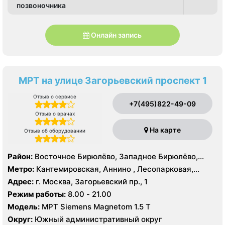
позвоночника
Онлайн запись
МРТ на улице Загорьевский проспект 1
Отзыв о сервисе
+7(495)822-49-09
Отзыв о врачах
На карте
Отзыв об оборудовании
Район:
Восточное Бирюлёво, Западное Бирюлёво,
Москворечье-Сабурово, Северное Орехово-Борисово,
Метро:
Кантемировская, Аннино , Лесопарковая,
Южное Орехово-Борисово, Царицыно, Северное
Пражская, Улица Академика Янгеля, Улица
Адрес:
г. Москва, Загорьевский пр., 1
Чертаново, Центральное Чертаново, Южное Чертаново
Старокачаловская, Царицыно, Южная
Режим работы:
8.00 - 21.00
, Южное Чертаново , Северное Бутово
Модель:
МРТ Siemens Magnetom 1.5 Т
Округ:
Южный административный округ