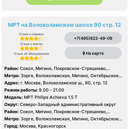
МРТ на Волоколамском шоссе 90 стр. 12
Отзыв о сервисе
+7(495)822-49-09
Отзыв о врачах
На карте
Отзыв об оборудовании
Район:
Сокол, Митино, Покровское-Стрешнево,
Северное Тушино, Строгино, Хорошёво-Мнёвники,
Метро:
Зорге, Волоколамская, Митино, Октябрьское
Щукино, Южное Тушино
поле, Панфиловская, Планерная, Сокол, Спартак,
Адрес:
г. Москва, Волоколамское ш., 90, стр. 12
Стрешнево, Сходненская, Тушинская, Щукинская
Режим работы:
9.00 - 21.00
Модель:
МРТ Philips Achieva 1.5 T
Округ:
Северо-Западный административный округ
Район:
Сокол, Митино, Покровское-Стрешнево,
Северное Тушино, Строгино, Хорошёво-Мнёвники,
Метро:
Зорге, Волоколамская, Митино, Октябрьское
Щукино, Южное Тушино
поле, Панфиловская, Планерная, Сокол, Спартак,
Город:
Москва, Красногорск