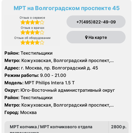
МРТ на Волгоградском проспекте 45
Отзыв о сервисе
+7(495)822-49-09
Отзыв о врачах
На карте
Отзыв об оборудовании
Район:
Текстильщики
Метро:
Кожуховская, Волгоградский проспект,
Текстильщики
Адрес:
г. Москва, пр. Волгоградский д. 45
Режим работы:
9.00 - 21.00
Модель:
МРТ Philips Intera 1.5 T
Округ:
Юго-Восточный административный округ
Район:
Текстильщики
Метро:
Кожуховская, Волгоградский проспект,
Текстильщики
Город:
Москва
МРТ копчика / МРТ копчикового отдела
2800 p.
позвоночника