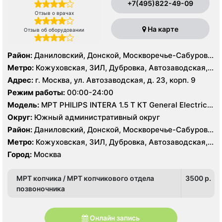
+7(495)822-49-09
Отзыв о врачах
На карте
Отзыв об оборудовании
Район:
Даниловский, Донской, Москворечье-Сабурово,
Нагатино-Садовники, Нагатинский Затон, Нагорный
Метро:
Кожуховская, ЗИЛ, Дубровка, Автозаводская,
Нагатинская, Технопарк, Тульская, Угрешская
Адрес:
г. Москва, ул. Автозаводская, д. 23, корп. 9
Режим работы:
00:00-24:00
Модель:
МРТ PHILIPS INTERA 1.5 T КТ General Electric
LIGHT SPEED 64 среза
Округ:
Южный административный округ
Район:
Даниловский, Донской, Москворечье-Сабурово,
Нагатино-Садовники, Нагатинский Затон, Нагорный
Метро:
Кожуховская, ЗИЛ, Дубровка, Автозаводская,
Нагатинская, Технопарк, Тульская, Угрешская
Город:
Москва
МРТ копчика / МРТ копчикового отдела
3500 p.
позвоночника
Онлайн запись