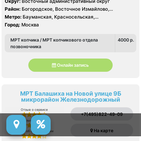
Округ:
Восточный административный округ
Район:
Богородское, Восточное Измайлово,
Измайлово, Северное Измайлово, Соколиная Гора,
Метро:
Бауманская, Красносельская,
Сокольники
Преображенская площадь, Семеновская, Сокольники,
Город:
Москва
Электрозаводская, Лефортово
МРТ копчика / МРТ копчикового отдела
4000 p.
позвоночника
Онлайн запись
МРТ Балашиха на Новой улице 9Б
микрорайон Железнодорожный
Отзыв о сервисе
+7(495)822-49-09
Отзыв о врачах
На карте
Отзыв об оборудовании