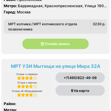
Метро:
Баррикадная, Краснопресненская, Улица 1905
года
Город:
Москва
МРТ копчика / МРТ копчикового отдела
3230 p.
позвоночника
Онлайн запись
МРТ УЗИ Мытищи на улице Мира 32А
Отзыв о сервисе
+7(495)822-49-09
Отзыв о врачах
На карте
Отзыв об оборудовании
Район:
Метро: