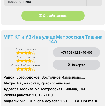
позвоночника
Онлайн запись
МРТ КТ и УЗИ на улице Матросская Тишина
14А
Отзыв о сервисе
+7(495)822-49-09
Отзыв о врачах
На карте
Отзыв об оборудовании
Район:
Богородское, Восточное Измайлово,
Измайлово, Северное Измайлово, Соколиная Гора,
Метро:
Бауманская, Красносельская,
Сокольники
Преображенская площадь, Семеновская, Сокольники,
Адрес:
г. Москва, ул. Матросская Тишина, 14А
Электрозаводская, Лефортово
Режим работы:
9.00 - 21.00
Модель:
МРТ GE Signa Voyager 1.5 Т, КТ GE Optima 16
срезов, УЗИ GE Logiq E