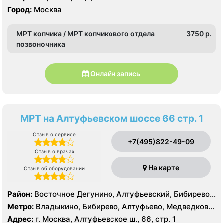
Город:
Москва
МРТ копчика / МРТ копчикового отдела
3750 p.
позвоночника
Онлайн запись
МРТ на Алтуфьевском шоссе 66 стр. 1
Отзыв о сервисе
+7(495)822-49-09
Отзыв о врачах
На карте
Отзыв об оборудовании
Район:
Восточное Дегунино, Алтуфьевский, Бибирево,
Лианозово, Лосиноостровский, Отрадное, Свиблово,
Метро:
Владыкино, Бибирево, Алтуфьево, Медведково,
Северное Медведково, Южное Медведково,
Окружная, Отрадное, Верхние Лихоборы,
Адрес:
г. Москва, Алтуфьевское ш., 66, стр. 1
Ярославский