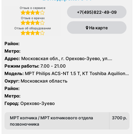
Отзыв о сервисе
+7(495)822-49-09
Отзыв о врачах
На карте
Отзыв об оборудовании
Район:
Метро:
Адрес:
Московская обл., г. Орехово-Зуево, ул.
Володарского, 14
Режим работы:
7.00 - 21.00
Модель:
МРТ Philips ACS-NT 1.5 Т, КТ Toshiba Aquilion
64 среза, УЗИ
Округ:
Московская область
Район:
Метро:
Город:
Орехово-Зуево
МРТ копчика / МРТ копчикового отдела
3700 p.
позвоночника