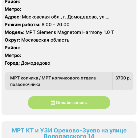
Район:
Метро:
Адрес:
Московская обл., г. Домодедово, ул.
Текстильщиков д 2
Режим работы:
8.00 - 20.00
Модель:
МРТ Siemens Magnetom Harmony 1.0 Т
Округ:
Московская область
Район:
Метро:
Город:
Домодедово
МРТ копчика / МРТ копчикового отдела
3700 p.
позвоночника
Онлайн запись
МРТ КТ и УЗИ Орехово-Зуево на улице
Володарского 14