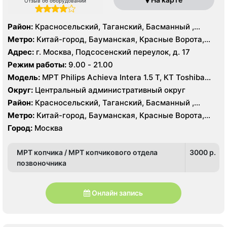
Отзыв об оборудовании
Район:
Красносельский, Таганский, Басманный ,
Тверской
Метро:
Китай-город, Бауманская, Красные Ворота,
Кузнецкий мост, Курская, Лубянка, Площадь Ильича,
Адрес:
г. Москва, Подсосенский переулок, д. 17
Сретенский бульвар, Таганская, Чкаловская
Режим работы:
9.00 - 21.00
Модель:
МРТ Philips Achieva Intera 1.5 T, КТ Toshiba
Aquilion CXL 128 срезов, УЗИ
Округ:
Центральный административный округ
Район:
Красносельский, Таганский, Басманный ,
Тверской
Метро:
Китай-город, Бауманская, Красные Ворота,
Кузнецкий мост, Курская, Лубянка, Площадь Ильича,
Город:
Москва
Сретенский бульвар, Таганская, Чкаловская
МРТ копчика / МРТ копчикового отдела
3000 p.
позвоночника
Онлайн запись