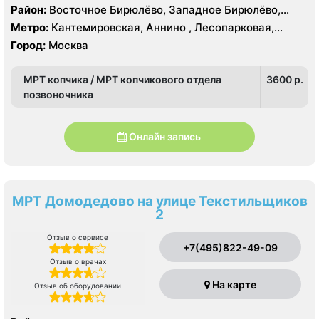
Район:
Восточное Бирюлёво, Западное Бирюлёво,
Москворечье-Сабурово, Северное Орехово-Борисово,
Метро:
Кантемировская, Аннино , Лесопарковая,
Южное Орехово-Борисово, Царицыно, Северное
Пражская, Улица Академика Янгеля, Улица
Город:
Москва
Чертаново, Центральное Чертаново, Южное Чертаново
Старокачаловская, Царицыно, Южная
, Южное Чертаново , Северное Бутово
МРТ копчика / МРТ копчикового отдела
3600 p.
позвоночника
Онлайн запись
МРТ Домодедово на улице Текстильщиков
2
Отзыв о сервисе
+7(495)822-49-09
Отзыв о врачах
На карте
Отзыв об оборудовании