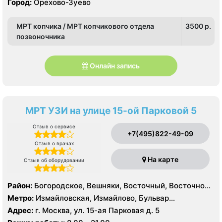
Город:
Орехово-Зуево
МРТ копчика / МРТ копчикового отдела
3500 p.
позвоночника
Онлайн запись
МРТ УЗИ на улице 15-ой Парковой 5
Отзыв о сервисе
+7(495)822-49-09
Отзыв о врачах
На карте
Отзыв об оборудовании
Район:
Богородское, Вешняки, Восточный, Восточное
Измайлово, Гольяново, Ивановское, Измайлово,
Метро:
Измайловская, Измайлово, Бульвар
Косино-Ухтомский, Метрогородок, Новогиреево,
Рокоссовского, Новогиреево, Новокосино,
Адрес:
г. Москва, ул. 15-ая Парковая д. 5
Новокосино, Перово, Преображенское, Северное
Партизанская, Первомайская, Перово, Щелковская