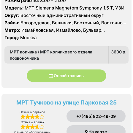
Режим работы:
8.00 - 21.00
Измайлово, Соколиная Гора
Модель:
МРТ Siemens Magnetom Symphony 1.5 Т, УЗИ
Округ:
Восточный административный округ
Район:
Богородское, Вешняки, Восточный, Восточное
Измайлово, Гольяново, Ивановское, Измайлово,
Метро:
Измайловская, Измайлово, Бульвар
Косино-Ухтомский, Метрогородок, Новогиреево,
Рокоссовского, Новогиреево, Новокосино,
Город:
Москва
Новокосино, Перово, Преображенское, Северное
Партизанская, Первомайская, Перово, Щелковская
Измайлово, Соколиная Гора
МРТ копчика / МРТ копчикового отдела
3600 p.
позвоночника
Онлайн запись
МРТ Тучково на улице Парковая 25
Отзыв о сервисе
+7(495)822-49-09
Отзыв о врачах
На карте
Отзыв об оборудовании