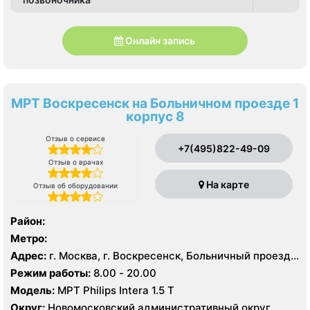
Онлайн запись
МРТ Воскресенск на Больничном проезде 1
корпус 8
Отзыв о сервисе
+7(495)822-49-09
Отзыв о врачах
На карте
Отзыв об оборудовании
Район:
Метро:
Адрес:
г. Москва, г. Воскресенск, Больничный проезд,
д. 1, корп. 8
Режим работы:
8.00 - 20.00
Модель:
МРТ Philips Intera 1.5 T
Округ:
Новомосковский административный округ