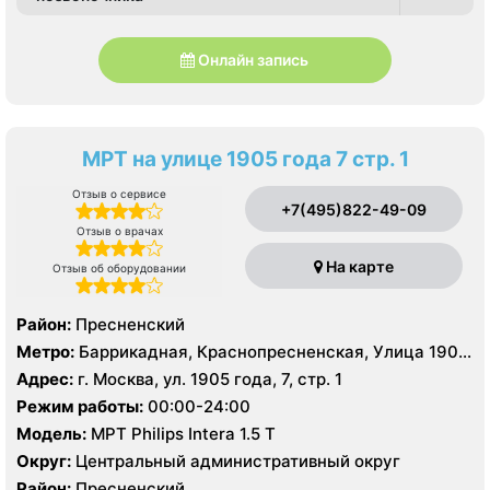
Онлайн запись
МРТ на улице 1905 года 7 стр. 1
Отзыв о сервисе
+7(495)822-49-09
Отзыв о врачах
На карте
Отзыв об оборудовании
Район:
Пресненский
Метро:
Баррикадная, Краснопресненская, Улица 1905
года
Адрес:
г. Москва, ул. 1905 года, 7, стр. 1
Режим работы:
00:00-24:00
Модель:
МРТ Philips Intera 1.5 T
Округ:
Центральный административный округ
Район:
Пресненский