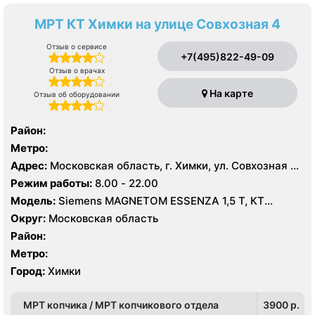
МРТ КТ Химки на улице Совхозная 4
Отзыв о сервисе
+7(495)822-49-09
Отзыв о врачах
На карте
Отзыв об оборудовании
Район:
Метро:
Адрес:
Московская область, г. Химки, ул. Совхозная 4,
стр 1
Режим работы:
8.00 - 22.00
Модель:
Siemens MAGNETOM ESSENZA 1,5 Т, КТ
Siemens Healthineers 64 среза, УЗИ
Округ:
Московская область
Район:
Метро:
Город:
Химки
МРТ копчика / МРТ копчикового отдела
3900 p.