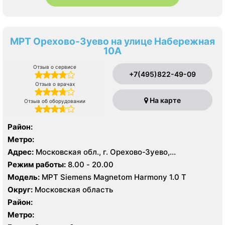
МРТ Орехово-Зуево на улице Набережная
10А
Отзыв о сервисе
+7(495)822-49-09
Отзыв о врачах
На карте
Отзыв об оборудовании
Район:
Метро:
Адрес:
Московская обл., г. Орехово-Зуево,
Набережная ул., 10А
Режим работы:
8.00 - 20.00
Модель:
МРТ Siemens Magnetom Harmony 1.0 Т
Округ:
Московская область
Район:
Метро: