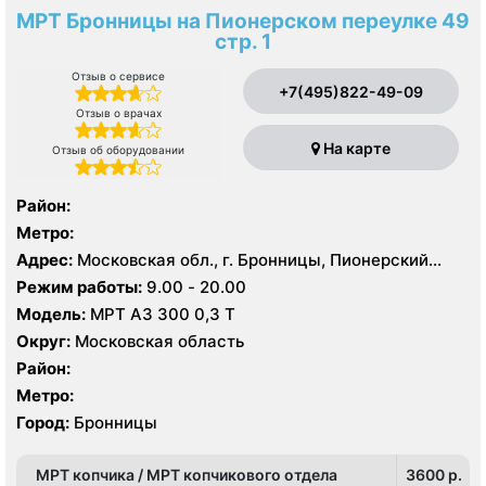
МРТ Бронницы на Пионерском переулке 49
стр. 1
Отзыв о сервисе
+7(495)822-49-09
Отзыв о врачах
На карте
Отзыв об оборудовании
Район:
Метро:
Адрес:
Московская обл., г. Бронницы, Пионерский
пер., 49, стр. 1
Режим работы:
9.00 - 20.00
Модель:
МРТ АЗ 300 0,3 Т
Округ:
Московская область
Район:
Метро:
Город:
Бронницы
МРТ копчика / МРТ копчикового отдела
3600 p.