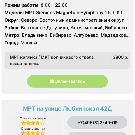
Селигерская, Лианозово
Режим работы:
8.00 - 22.00
Модель:
МРТ Siemens Magnetom Symphony 1.5 Т, КТ
Toshiba Aquilion 16 срезов, УЗИ Toshiba
Округ:
Северо-Восточный административный округ
Район:
Восточное Дегунино, Алтуфьевский, Бибирево,
Лианозово, Лосиноостровский, Отрадное, Свиблово,
Метро:
Владыкино, Бибирево, Алтуфьево, Медведково,
Северное Медведково, Южное Медведково,
Окружная, Отрадное, Верхние Лихоборы,
Город:
Москва
Ярославский
Селигерская, Лианозово
МРТ копчика / МРТ копчикового отдела
3800 p.
позвоночника
Онлайн запись
МРТ на улице Люблинская 42Д
Отзыв о сервисе
+7(495)822-49-09
Отзыв о врачах