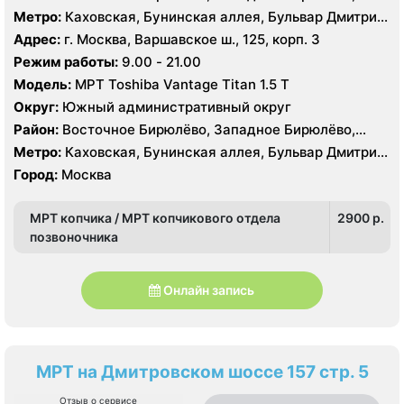
Москворечье-Сабурово, Северное Чертаново,
Метро:
Каховская, Бунинская аллея, Бульвар Дмитрия
Центральное Чертаново, Южное Чертаново , Южное
Донского, Бульвар Адмирала Ушакова, Аннино ,
Адрес:
г. Москва, Варшавское ш., 125, корп. 3
Чертаново , Зюзино, Северное Бутово, Южное Бутово
Пражская, Севастопольская, Улица Академика
Режим работы:
9.00 - 21.00
Янгеля, Улица Горчакова, Улица Скобелевская, Улица
Модель:
МРТ Toshiba Vantage Titan 1.5 Т
Старокачаловская, Чертановская, Южная
Округ:
Южный административный округ
Район:
Восточное Бирюлёво, Западное Бирюлёво,
Москворечье-Сабурово, Северное Чертаново,
Метро:
Каховская, Бунинская аллея, Бульвар Дмитрия
Центральное Чертаново, Южное Чертаново , Южное
Донского, Бульвар Адмирала Ушакова, Аннино ,
Город:
Москва
Чертаново , Зюзино, Северное Бутово, Южное Бутово
Пражская, Севастопольская, Улица Академика
Янгеля, Улица Горчакова, Улица Скобелевская, Улица
МРТ копчика / МРТ копчикового отдела
2900 p.
Старокачаловская, Чертановская, Южная
позвоночника
Онлайн запись
МРТ на Дмитровском шоссе 157 стр. 5
Отзыв о сервисе