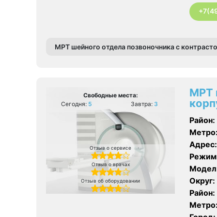
+7(4
МРТ шейного отдела позвоночника с контраст
МРТ 
Свободные места:
корп
Сегодня:
5
Завтра:
3
Район:
Метро
Адрес:
Отзыв о сервисе
Режим
Отзыв о врачах
Модел
Округ:
Отзыв об оборудовании
Район:
Метро
Город: