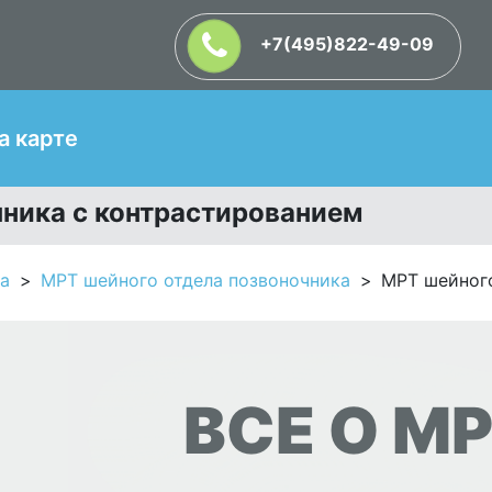
+7(495)822-49-09
Т
а карте
ника с контрастированием
а
МРТ шейного отдела позвоночника
МРТ шейного
ВСЕ О МР