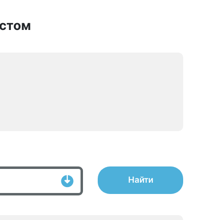
астом
Найти