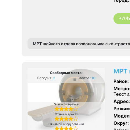
+7(4
МРТ шейного отдела позвоночника с контраст
МРТ 
Свободные места:
Сегодня:
2
Завтра:
10
Район:
Метро
Текст
Адрес:
Отзыв о сервисе
Режим
Отзыв о врачах
Модел
Округ:
Отзыв об оборудовании