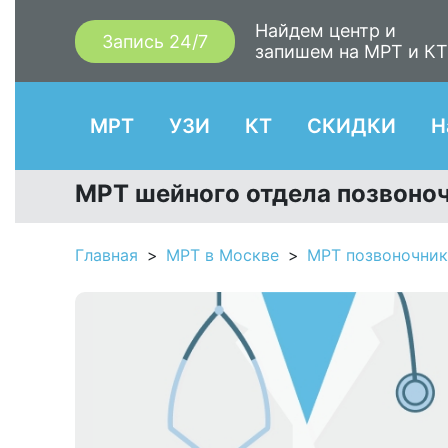
Найдем центр и
Запись 24/7
запишем на МРТ и К
МРТ
УЗИ
КТ
СКИДКИ
Н
МРТ шейного отдела позвоноч
Главная
МРТ в Москве
МРТ позвоночник