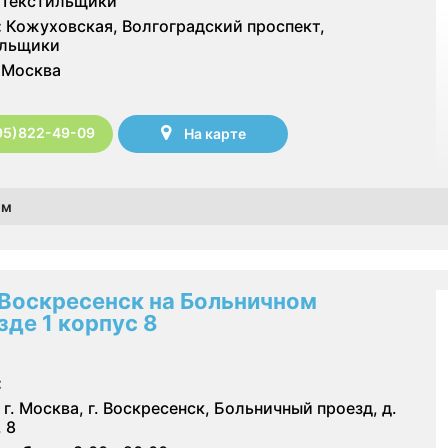
Текстильщики
:
Кожуховская, Волгоградский проспект,
ильщики
Москва
95)822-49-09
На карте
ом
Воскресенск на Больничном
зде 1 корпус 8
:
г. Москва, г. Воскресенск, Больничный проезд, д.
. 8