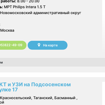
 работы:
8.00 - 20.00
ь:
МРТ Philips Intera 1.5 T
Новомосковский административный округ
:
Москва
95)822-49-09
На карте
ом
КТ и УЗИ на Подсосенском
улке 17
Красносельский, Таганский, Басманный ,
ой