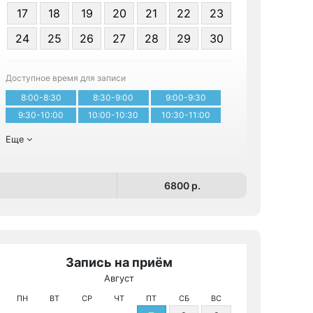
17
18
19
20
21
22
23
24
25
26
27
28
29
30
Записа
Доступное время для записи
8:00-8:30
8:30-9:00
9:00-9:30
9:30-10:00
10:00-10:30
10:30-11:00
Еще
6800 p.
Запись на приём
Август
МРТ КТ 
ПН
ВТ
СР
ЧТ
ПТ
СБ
ВС