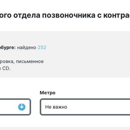
ого отдела позвоночника с контр
бурге:
найдено
252
ровка, письменное
и CD.
Метро