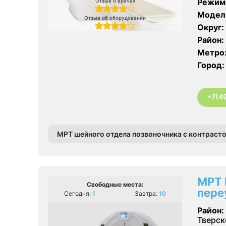
Режим
Отзыв о врачах
Модел
Отзыв об оборудовании
Округ:
Район:
Метро
Город:
+7(4
МРТ шейного отдела позвоночника с контраст
МРТ 
Свободные места:
пере
Сегодня:
1
Завтра:
10
Район:
Тверск