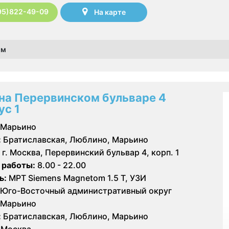
95)822-49-09
На карте
ом
на Перервинском бульваре 4
ус 1
Марьино
:
Братиславская, Люблино, Марьино
г. Москва, Перервинский бульвар 4, корп. 1
 работы:
8.00 - 22.00
ь:
МРТ Siemens Magnetom 1.5 Т, УЗИ
Юго-Восточный административный округ
Марьино
:
Братиславская, Люблино, Марьино
Москва