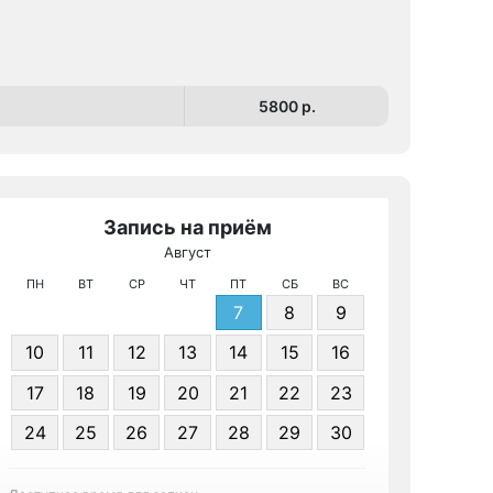
5800 p.
Запись на приём
Август
МРТ на 
ПН
ВТ
СР
ЧТ
ПТ
СБ
ВС
7
8
9
10
11
12
13
14
15
16
17
18
19
20
21
22
23
24
25
26
27
28
29
30
Записа