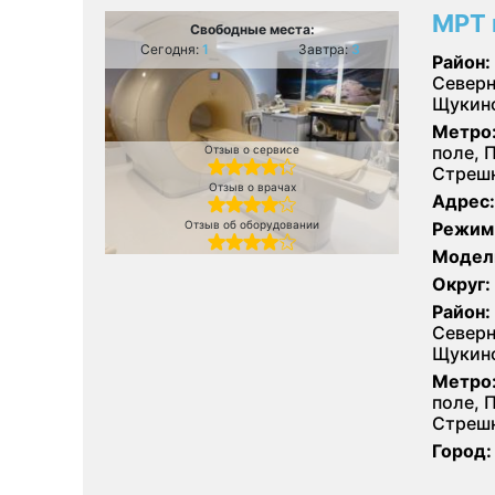
МРТ 
Свободные места:
Сегодня:
1
Завтра:
3
Район:
Северн
Щукин
Метро
поле, 
Отзыв о сервисе
Стрешн
Отзыв о врачах
Адрес:
Отзыв об оборудовании
Режим
Модел
Округ:
Район:
Северн
Щукин
Метро
поле, 
Стрешн
Город: