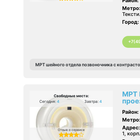
Район:
Метро
Текст
Город:
+7(4
МРТ шейного отдела позвоночника с контраст
МРТ 
Свободные места:
прое
Сегодня:
4
Завтра:
4
Район:
Метро
Адрес:
Отзыв о сервисе
1, корп