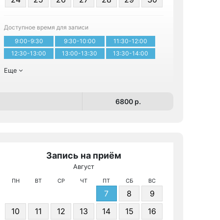
Записа
Доступное время для записи
9:00-9:30
9:30-10:00
11:30-12:00
12:30-13:00
13:00-13:30
13:30-14:00
Еще
6800 p.
Запись на приём
Август
МРТ Воскре
ПН
ВТ
СР
ЧТ
ПТ
СБ
ВС
7
8
9
10
11
12
13
14
15
16