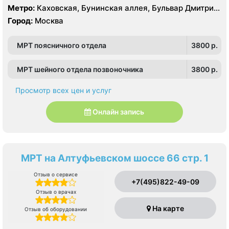
Москворечье-Сабурово, Северное Чертаново,
Метро:
Каховская, Бунинская аллея, Бульвар Дмитрия
Центральное Чертаново, Южное Чертаново , Южное
Донского, Бульвар Адмирала Ушакова, Аннино ,
Город:
Москва
Чертаново , Зюзино, Северное Бутово, Южное Бутово
Пражская, Севастопольская, Улица Академика
Янгеля, Улица Горчакова, Улица Скобелевская, Улица
МРТ поясничного отдела
3800 p.
Старокачаловская, Чертановская, Южная
МРТ шейного отдела позвоночника
3800 p.
Просмотр всех цен и услуг
Онлайн запись
МРТ на Алтуфьевском шоссе 66 стр. 1
Отзыв о сервисе
+7(495)822-49-09
Отзыв о врачах
На карте
Отзыв об оборудовании