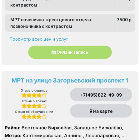
контрастом
МРТ пояснично-крестцового отдела
7500 p.
позвоночника с контрастом
Просмотр всех цен и услуг
Онлайн запись
МРТ на улице Загорьевский проспект 1
Отзыв о сервисе
+7(495)822-49-09
Отзыв о врачах
На карте
Отзыв об оборудовании
Район:
Восточное Бирюлёво, Западное Бирюлёво,
Москворечье-Сабурово, Северное Орехово-Борисово,
Метро:
Кантемировская, Аннино , Лесопарковая,
Южное Орехово-Борисово, Царицыно, Северное