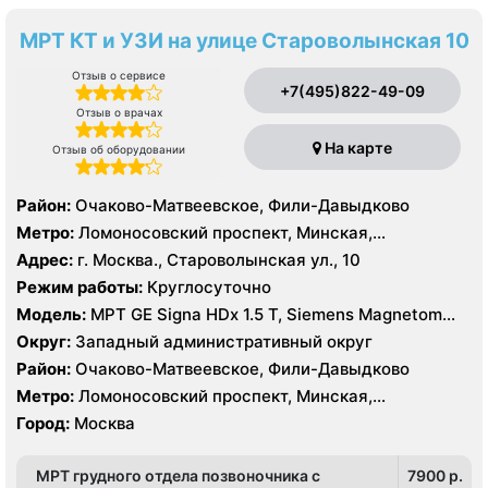
МРТ КТ и УЗИ на улице Староволынская 10
Отзыв о сервисе
+7(495)822-49-09
Отзыв о врачах
На карте
Отзыв об оборудовании
Район:
Очаково-Матвеевское, Фили-Давыдково
Метро:
Ломоносовский проспект, Минская,
Славянский бульвар
Адрес:
г. Москва., Староволынская ул., 10
Режим работы:
Круглосуточно
Модель:
МРТ GE Signa HDx 1.5 T, Siemens Magnetom
Harmony 1.0 Т, КТ GE Healthcare Optima CT660 64
Округ:
Западный административный округ
среза, GE Healthcare BrightSpeed 16 срезов, УЗИ
Район:
Очаково-Матвеевское, Фили-Давыдково
Hitachi Hi Vision Preirus, GE Voluson E8
Метро:
Ломоносовский проспект, Минская,
Славянский бульвар
Город:
Москва
МРТ грудного отдела позвоночника с
7900 p.