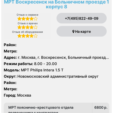
МРТ Воскресенск на Больничном проезде 1
корпус 8
Отзыв о сервисе
+7(495)822-49-09
Отзыв о врачах
На карте
Отзыв об оборудовании
Район:
Метро:
Адрес:
г. Москва, г. Воскресенск, Больничный проезд,
д. 1, корп. 8
Режим работы:
8.00 - 20.00
Модель:
МРТ Philips Intera 1.5 T
Округ:
Новомосковский административный округ
Район:
Метро:
Город:
Москва
МРТ пояснично-крестцового отдела
6800 p.
позвоночника с контрастом