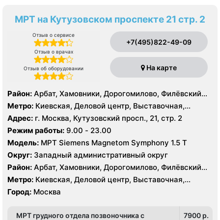
МРТ на Кутузовском проспекте 21 стр. 2
Отзыв о сервисе
+7(495)822-49-09
Отзыв о врачах
На карте
Отзыв об оборудовании
Район:
Арбат, Хамовники, Дорогомилово, Филёвский
Парк
Метро:
Киевская, Деловой центр, Выставочная,
Краснопресненская, Парк Победы, Смоленская,
Адрес:
г. Москва, Кутузовский просп., 21, стр. 2
Студенческая, Фили
Режим работы:
9.00 - 23.00
Модель:
МРТ Siemens Magnetom Symphony 1.5 Т
Округ:
Западный административный округ
Район:
Арбат, Хамовники, Дорогомилово, Филёвский
Парк
Метро:
Киевская, Деловой центр, Выставочная,
Краснопресненская, Парк Победы, Смоленская,
Город:
Москва
Студенческая, Фили
МРТ грудного отдела позвоночника с
7900 p.