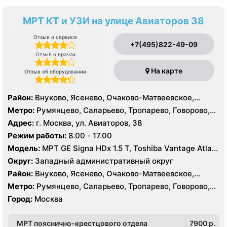
МРТ КТ и УЗИ на улице Авиаторов 38
Отзыв о сервисе
+7(495)822-49-09
Отзыв о врачах
На карте
Отзыв об оборудовании
Район:
Внуково, Ясенево, Очаково-Матвеевское,
Солнцево, Тропарёво-Никулино
Метро:
Румянцево, Саларьево, Тропарево, Говорово,
Новопеределкино, Озёрная, Прокшино, Рассказовка,
Адрес:
г. Москва, ул. Авиаторов, 38
Солнцево, Филатов Луг, Боровское шоссе
Режим работы:
8.00 - 17.00
Модель:
МРТ GE Signa HDx 1.5 T, Toshiba Vantage Atlas
1.5 Т, КТ Toshiba Aquilion CXL 128, Philips Brilliance CT
Округ:
Западный административный округ
64 среза, УЗИ
Район:
Внуково, Ясенево, Очаково-Матвеевское,
Солнцево, Тропарёво-Никулино
Метро:
Румянцево, Саларьево, Тропарево, Говорово,
Новопеределкино, Озёрная, Прокшино, Рассказовка,
Город:
Москва
Солнцево, Филатов Луг, Боровское шоссе
МРТ пояснично-крестцового отдела
7900 p.