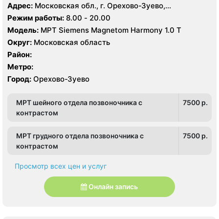
Адрес:
Московская обл., г. Орехово-Зуево,
Набережная ул., 10А
Режим работы:
8.00 - 20.00
Модель:
МРТ Siemens Magnetom Harmony 1.0 Т
Округ:
Московская область
Район:
Метро:
Город:
Орехово-Зуево
МРТ шейного отдела позвоночника с
7500 p.
контрастом
МРТ грудного отдела позвоночника с
7500 p.
контрастом
Просмотр всех цен и услуг
Онлайн запись