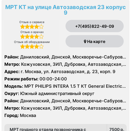
МРТ КТ на улице Автозаводская 23 корпус
9
Отзыв о сервисе
+7(495)822-49-09
Отзыв о врачах
На карте
Отзыв об оборудовании
Район:
Даниловский, Донской, Москворечье-Сабурово,
Нагатино-Садовники, Нагатинский Затон, Нагорный
Метро:
Кожуховская, ЗИЛ, Дубровка, Автозаводская,
Нагатинская, Технопарк, Тульская, Угрешская
Адрес:
г. Москва, ул. Автозаводская, д. 23, корп. 9
Режим работы:
00:00-24:00
Модель:
МРТ PHILIPS INTERA 1.5 T КТ General Electric
LIGHT SPEED 64 среза
Округ:
Южный административный округ
Район:
Даниловский, Донской, Москворечье-Сабурово,
Нагатино-Садовники, Нагатинский Затон, Нагорный
Метро:
Кожуховская, ЗИЛ, Дубровка, Автозаводская,
Нагатинская, Технопарк, Тульская, Угрешская
Город:
Москва
МРТ грудного отдела позвоночника с
7500 p.