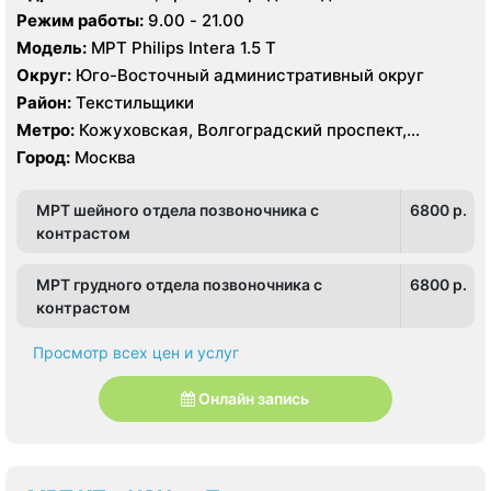
Режим работы:
9.00 - 21.00
Модель:
МРТ Philips Intera 1.5 T
Округ:
Юго-Восточный административный округ
Район:
Текстильщики
Метро:
Кожуховская, Волгоградский проспект,
Текстильщики
Город:
Москва
МРТ шейного отдела позвоночника с
6800 p.
контрастом
МРТ грудного отдела позвоночника с
6800 p.
контрастом
Просмотр всех цен и услуг
Онлайн запись