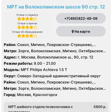
МРТ на Волоколамском шоссе 90 стр. 12
Отзыв о сервисе
+7(495)822-49-09
Отзыв о врачах
На карте
Отзыв об оборудовании
Район:
Сокол, Митино, Покровское-Стрешнево,
Северное Тушино, Строгино, Хорошёво-Мнёвники,
Метро:
Зорге, Волоколамская, Митино, Октябрьское
Щукино, Южное Тушино
поле, Панфиловская, Планерная, Сокол, Спартак,
Адрес:
г. Москва, Волоколамское ш., 90, стр. 12
Стрешнево, Сходненская, Тушинская, Щукинская
Режим работы:
9.00 - 21.00
Модель:
МРТ Philips Achieva 1.5 T
Округ:
Северо-Западный административный округ
Район:
Сокол, Митино, Покровское-Стрешнево,
Северное Тушино, Строгино, Хорошёво-Мнёвники,
Метро:
Зорге, Волоколамская, Митино, Октябрьское
Щукино, Южное Тушино
поле, Панфиловская, Планерная, Сокол, Спартак,
Город:
Москва, Красногорск
Стрешнево, Сходненская, Тушинская, Щукинская
МРТ шейного отдела позвоночника с
5800 p.
контрастом