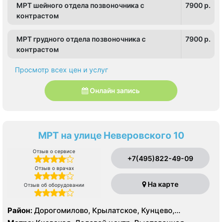
МРТ шейного отдела позвоночника с
7900 p.
контрастом
МРТ грудного отдела позвоночника с
7900 p.
контрастом
Просмотр всех цен и услуг
Онлайн запись
МРТ на улице Неверовского 10
Отзыв о сервисе
+7(495)822-49-09
Отзыв о врачах
На карте
Отзыв об оборудовании
Район:
Дорогомилово, Крылатское, Кунцево,
Можайский, Раменки, Филёвский Парк