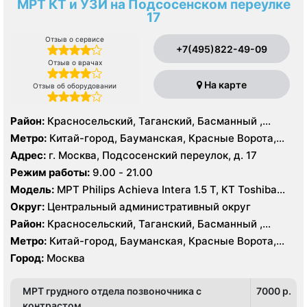
МРТ КТ и УЗИ на Подсосенском переулке
17
Отзыв о сервисе
+7(495)822-49-09
Отзыв о врачах
На карте
Отзыв об оборудовании
Район:
Красносельский, Таганский, Басманный ,
Тверской
Метро:
Китай-город, Бауманская, Красные Ворота,
Кузнецкий мост, Курская, Лубянка, Площадь Ильича,
Адрес:
г. Москва, Подсосенский переулок, д. 17
Сретенский бульвар, Таганская, Чкаловская
Режим работы:
9.00 - 21.00
Модель:
МРТ Philips Achieva Intera 1.5 T, КТ Toshiba
Aquilion CXL 128 срезов, УЗИ
Округ:
Центральный административный округ
Район:
Красносельский, Таганский, Басманный ,
Тверской
Метро:
Китай-город, Бауманская, Красные Ворота,
Кузнецкий мост, Курская, Лубянка, Площадь Ильича,
Город:
Москва
Сретенский бульвар, Таганская, Чкаловская
МРТ грудного отдела позвоночника с
7000 p.
контрастом