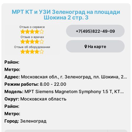
МРТ КТ и УЗИ Зеленоград на площади
Шокина 2 стр. 3
Отзыв о сервисе
+7(495)822-49-09
Отзыв о врачах
На карте
Отзыв об оборудовании
Район:
Метро:
Адрес:
Московская обл., г. Зеленоград, пл. Шокина, 2,
стр. 3
Режим работы:
8.00 - 22.00
Модель:
МРТ Siemens Magnetom Symphony 1.5 Т, КТ
Toshiba Aquilion 16 срезов, УЗИ Toshiba
Округ:
Московская область
Район:
Метро:
Город:
Зеленоград