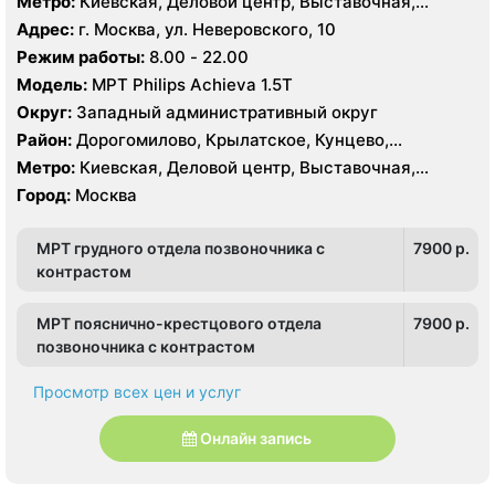
Метро:
Киевская, Деловой центр, Выставочная,
Багратионовская, Кунцевская, Минская, Парк Победы,
Адрес:
г. Москва, ул. Неверовского, 10
Пионерская, Славянский бульвар, Студенческая,
Режим работы:
8.00 - 22.00
Филевский парк, Фили, Шелепиха
Модель:
МРТ Philips Achieva 1.5T
Округ:
Западный административный округ
Район:
Дорогомилово, Крылатское, Кунцево,
Можайский, Раменки, Филёвский Парк
Метро:
Киевская, Деловой центр, Выставочная,
Багратионовская, Кунцевская, Минская, Парк Победы,
Город:
Москва
Пионерская, Славянский бульвар, Студенческая,
Филевский парк, Фили, Шелепиха
МРТ грудного отдела позвоночника с
7900 p.
контрастом
МРТ пояснично-крестцового отдела
7900 p.
позвоночника с контрастом
Просмотр всех цен и услуг
Онлайн запись