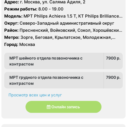
Октябрьское поле, Панфиловская, Полежаевская,
Адрес:
г. Москва, ул. Саляма Адиля, 2
Южное Тушино
Хорошево, Хорошевская, ЦСКА, Щукинская, Мнёвники,
Режим работы:
8.00 - 19.00
Народное Ополчение
Модель:
МРТ Philips Achieva 1.5 T, КТ Philips Brilliance
64 среза, УЗИ GE Voluson E8, ESAOTE MYLAB TWICE
Округ:
Северо-Западный административный округ
Район:
Пресненский, Войковский, Сокол, Хорошёвский,
Крылатское, Кунцево, Филёвский Парк, Северное
Метро:
Зорге, Беговая, Крылатское, Молодежная,
Тушино, Строгино, Хорошёво-Мнёвники, Щукино,
Октябрьское поле, Панфиловская, Полежаевская,
Город:
Москва
Южное Тушино
Хорошево, Хорошевская, ЦСКА, Щукинская, Мнёвники,
Народное Ополчение
МРТ шейного отдела позвоночника с
7900 p.
контрастом
МРТ грудного отдела позвоночника с
7900 p.
контрастом
Просмотр всех цен и услуг
Онлайн запись