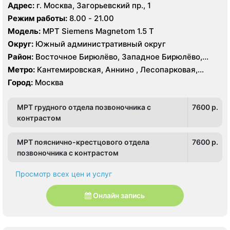
Пражская, Улица Академика Янгеля, Улица
Адрес:
г. Москва, Загорьевский пр., 1
Чертаново, Центральное Чертаново, Южное Чертаново
Старокачаловская, Царицыно, Южная
Режим работы:
8.00 - 21.00
, Южное Чертаново , Северное Бутово
Модель:
МРТ Siemens Magnetom 1.5 Т
Округ:
Южный административный округ
Район:
Восточное Бирюлёво, Западное Бирюлёво,
Москворечье-Сабурово, Северное Орехово-Борисово,
Метро:
Кантемировская, Аннино , Лесопарковая,
Южное Орехово-Борисово, Царицыно, Северное
Пражская, Улица Академика Янгеля, Улица
Город:
Москва
Чертаново, Центральное Чертаново, Южное Чертаново
Старокачаловская, Царицыно, Южная
, Южное Чертаново , Северное Бутово
МРТ грудного отдела позвоночника с
7600 p.
контрастом
МРТ пояснично-крестцового отдела
7600 p.
позвоночника с контрастом
Просмотр всех цен и услуг
Онлайн запись