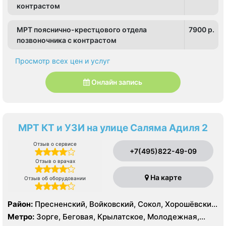
контрастом
МРТ пояснично-крестцового отдела
7900 p.
позвоночника с контрастом
Просмотр всех цен и услуг
Онлайн запись
МРТ КТ и УЗИ на улице Саляма Адиля 2
Отзыв о сервисе
+7(495)822-49-09
Отзыв о врачах
На карте
Отзыв об оборудовании
Район:
Пресненский, Войковский, Сокол, Хорошёвский,
Крылатское, Кунцево, Филёвский Парк, Северное
Метро:
Зорге, Беговая, Крылатское, Молодежная,
Тушино, Строгино, Хорошёво-Мнёвники, Щукино,