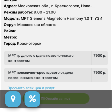
Адрес:
Московская обл., г. Красногорск, Ново-
Никольская ул., 52
Режим работы:
9.00 - 21.00
Модель:
МРТ Siemens Magnetom Harmony 1.0 Т, УЗИ
Округ:
Московская область
Район:
Метро:
Город:
Красногорск
МРТ грудного отдела позвоночника с
7900 p.
контрастом
МРТ пояснично-крестцового отдела
7900 p.
позвоночника с контрастом
Просмотр всех цен и услуг
Онлайн запись