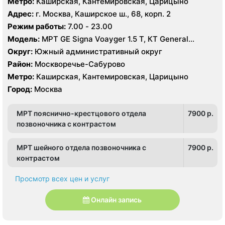
Метро:
Каширская, Кантемировская, Царицыно
Адрес:
г. Москва, Каширское ш., 68, корп. 2
Режим работы:
7.00 - 23.00
Модель:
МРТ GE Signa Voayger 1.5 Т, КТ General
Electric Optima 16 срезов, УЗИ General Electric VIVID S5
Округ:
Южный административный округ
Район:
Москворечье-Сабурово
Метро:
Каширская, Кантемировская, Царицыно
Город:
Москва
МРТ пояснично-крестцового отдела
7900 p.
позвоночника с контрастом
МРТ шейного отдела позвоночника с
7900 p.
контрастом
Просмотр всех цен и услуг
Онлайн запись