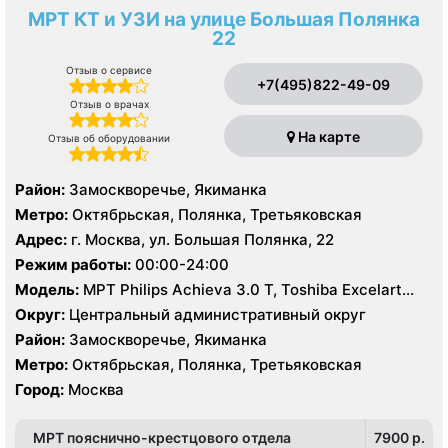
МРТ КТ и УЗИ на улице Большая Полянка
22
Отзыв о сервисе
+7(495)822-49-09
Отзыв о врачах
На карте
Отзыв об оборудовании
Район:
Замоскворечье, Якиманка
Метро:
Октябрьская, Полянка, Третьяковская
Адрес:
г. Москва, ул. Большая Полянка, 22
Режим работы:
00:00-24:00
Модель:
МРТ Philips Achieva 3.0 Т, Toshiba Excelart
Vantage 1.5 Т, КТ Philips Brilliance CT 64 среза, Philips
Округ:
Центральный административный округ
Brilliance CT16 срезов, УЗИ Philips HD15
Район:
Замоскворечье, Якиманка
Метро:
Октябрьская, Полянка, Третьяковская
Город:
Москва
МРТ пояснично-крестцового отдела
7900 p.