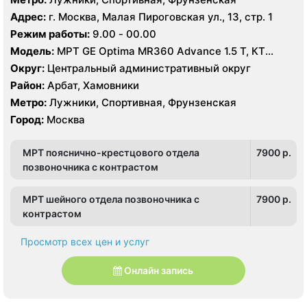
Адрес:
г. Москва, Малая Пироговская ул., 13, стр. 1
Режим работы:
9.00 - 00.00
Модель:
МРТ GE Optima MR360 Advance 1.5 Т, КТ
GeneralElectric Brivo 64 среза
Округ:
Центральный административный округ
Район:
Арбат, Хамовники
Метро:
Лужники, Спортивная, Фрунзенская
Город:
Москва
МРТ пояснично-крестцового отдела
7900 p.
позвоночника с контрастом
МРТ шейного отдела позвоночника с
7900 p.
контрастом
Просмотр всех цен и услуг
Онлайн запись