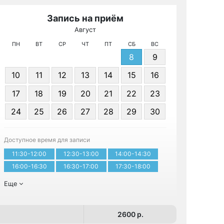
Запись на приём
Август
МРТ
ПН
ВТ
СР
ЧТ
ПТ
СБ
ВС
8
9
10
11
12
13
14
15
16
17
18
19
20
21
22
23
24
25
26
27
28
29
30
Записа
Доступное время для записи
11:30-12:00
12:30-13:00
14:00-14:30
16:00-16:30
16:30-17:00
17:30-18:00
Еще
2600 p.