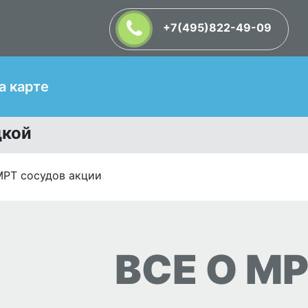
+7(495)822-49-09
Т
а карте
дкой
МРТ сосудов акции
ВСЕ О МР