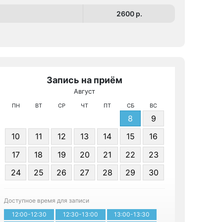
2600 p.
Запись на приём
Август
МРТ Бронни
ПН
ВТ
СР
ЧТ
ПТ
СБ
ВС
8
9
10
11
12
13
14
15
16
17
18
19
20
21
22
23
24
25
26
27
28
29
30
Записа
Доступное время для записи
12:00-12:30
12:30-13:00
13:00-13:30