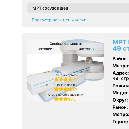
МРТ сосудов шеи
Просмотр всех цен и услуг
МРТ 
Свободные места:
49 ст
Сегодня:
1
Завтра:
8
Район:
Метро
Адрес:
Отзыв о сервисе
49, стр
Режим
Отзыв о врачах
Модел
Отзыв об оборудовании
Округ:
Район:
Метро
Город: