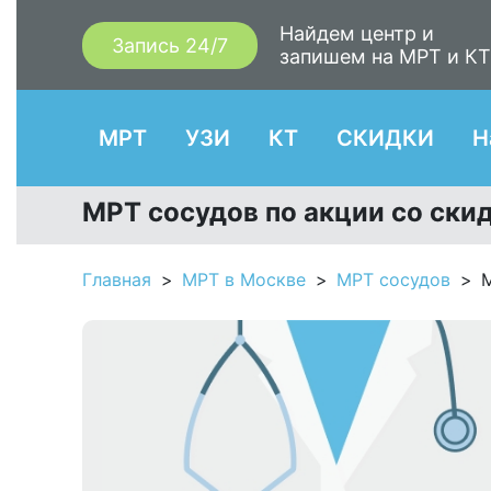
Найдем центр и
Запись 24/7
запишем на МРТ и К
МРТ
УЗИ
КТ
СКИДКИ
Н
МРТ сосудов по акции со ски
Главная
МРТ в Москве
МРТ сосудов