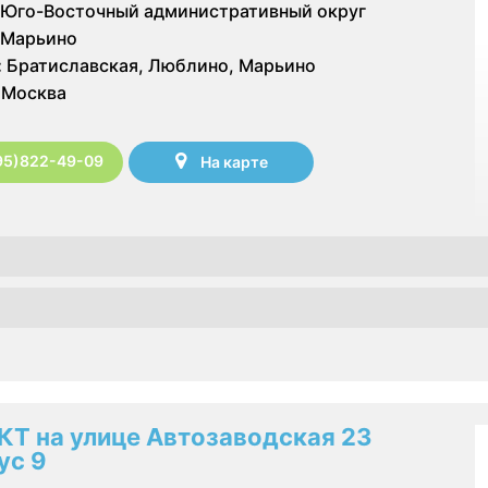
Юго-Восточный административный округ
Марьино
:
Братиславская, Люблино, Марьино
Москва
95)822-49-09
На карте
КТ на улице Автозаводская 23
ус 9