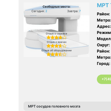
МРТ 
Свободные места:
Сегодня:
2
Завтра:
7
Район:
Метро
Адрес:
Режим
Отзыв о сервисе
Модел
Отзыв о врачах
Округ:
Район:
Отзыв об оборудовании
Метро
Город:
+7(4
МРТ сосудов головного мозга