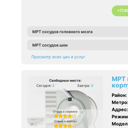
+7(4
МРТ сосудов головного мозга
МРТ сосудов шеи
Просмотр всех цен и услуг
МРТ 
Свободные места:
корп
Сегодня:
2
Завтра:
3
Район:
Метро
Адрес:
Отзыв о сервисе
Режим
Отзыв о врачах
Модел