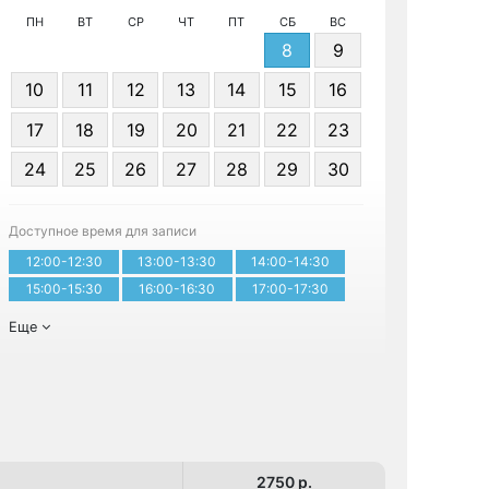
ПН
ВТ
СР
ЧТ
ПТ
СБ
ВС
8
9
10
11
12
13
14
15
16
17
18
19
20
21
22
23
24
25
26
27
28
29
30
Записа
Доступное время для записи
12:00-12:30
13:00-13:30
14:00-14:30
15:00-15:30
16:00-16:30
17:00-17:30
Еще
2750 p.