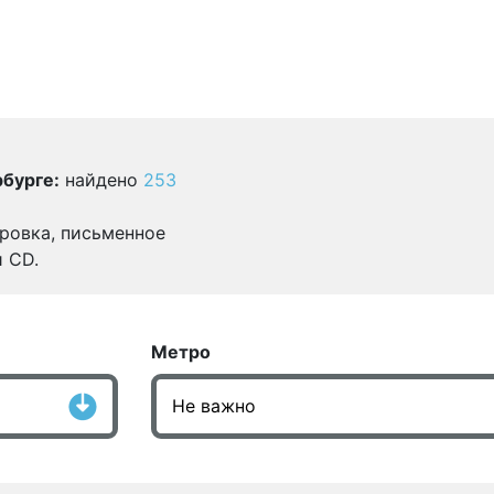
бурге:
найдено
253
ровка, письменное
и CD.
Метро