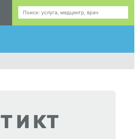
Т И КТ