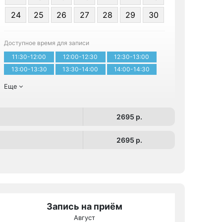
24
25
26
27
28
29
30
Записа
Доступное время для записи
11:30-12:00
12:00-12:30
12:30-13:00
13:00-13:30
13:30-14:00
14:00-14:30
Еще
2695 p.
2695 p.
Запись на приём
Август
МРТ КТ 